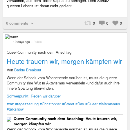
versuchen, aus dem Terror Kapital zu schlagen. Dem Schutz
queeren Lebens ist damit nicht gedient.
0 comments
0
0
0
taz
10 days ago
–
Public
Queer-Community nach dem Anschlag
Heute trauern wir, morgen kämpfen wir
Von
Barbie Breakout
Wenn der Schock vom Wochenende vorüber ist, muss die queere
Community ihre Wut in Aktivismus verwandeln -und dafür auch ihre
innere Spaltung überwinden.
Schwerpunkt: Reden wir darüber
#taz
#tageszeitung
#Christopher
#Street
#Day
#Queer
#Islamismus
#talkshow
Queer-Community nach dem Anschlag: Heute trauern wir,
morgen kämpfen wir
Wenn der Schock vom Wochenende vorüber ist, muss die queere