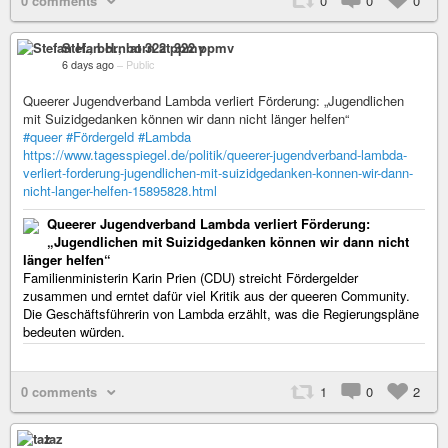
0 comments
0
0
0
Stefan H., born at 322 ppmv
6 days ago
–
Public
Queerer Jugendverband Lambda verliert Förderung: „Jugendlichen
mit Suizidgedanken können wir dann nicht länger helfen“
#queer
#Fördergeld
#Lambda
https://www.tagesspiegel.de/politik/queerer-jugendverband-lambda-
verliert-forderung-jugendlichen-mit-suizidgedanken-konnen-wir-dann-
nicht-langer-helfen-15895828.html
Queerer Jugendverband Lambda verliert Förderung:
„Jugendlichen mit Suizidgedanken können wir dann nicht
länger helfen“
Familienministerin Karin Prien (CDU) streicht Fördergelder
zusammen und erntet dafür viel Kritik aus der queeren Community.
Die Geschäftsführerin von Lambda erzählt, was die Regierungspläne
bedeuten würden.
0 comments
1
0
2
taz