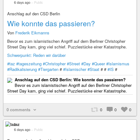
6 days ago
–
Public
Anschlag auf den CSD Berlin
Wie konnte das passieren?
Von
Frederik Eikmanns
Bevor es zum islamistischen Angriff auf dern Berliner Christopher
Street Day kam, ging viel schief. Puzzlestücke einer Katastrophe.
Schwerpunkt: Reden wir darüber
#taz
#tageszeitung
#Christopher
#Street
#Day
#Queer
#Islamismus
#Radikalisierung
#Tiergarten
#
#Islamischer
#Staat
# #
#IS
#
Anschlag auf den CSD Berlin: Wie konnte das passieren?
Bevor es zum islamistischen Angriff auf den Berliner Christopher
Street Day kam, ging viel schief. Puzzlestücke einer Katastrophe.
0 comments
0
0
0
taz
6 days ago
–
Public