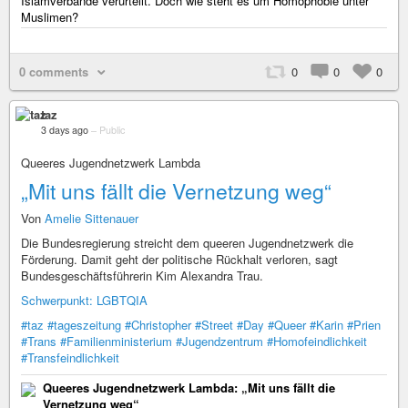
Islamverbände verurteilt. Doch wie steht es um Homophobie unter
Muslimen?
0 comments
0
0
0
taz
3 days ago
–
Public
Queeres Jugendnetzwerk Lambda
„Mit uns fällt die Vernetzung weg“
Von
Amelie Sittenauer
Die Bundesregierung streicht dem queeren Jugendnetzwerk die
Förderung. Damit geht der politische Rückhalt verloren, sagt
Bundesgeschäftsführerin Kim Alexandra Trau.
Schwerpunkt: LGBTQIA
#taz
#tageszeitung
#Christopher
#Street
#Day
#Queer
#Karin
#Prien
#Trans
#Familienministerium
#Jugendzentrum
#Homofeindlichkeit
#Transfeindlichkeit
Queeres Jugendnetzwerk Lambda: „Mit uns fällt die
Vernetzung weg“