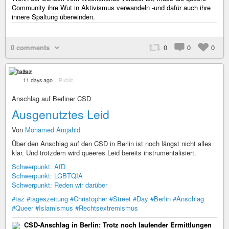
Community ihre Wut in Aktivismus verwandeln -und dafür auch ihre
innere Spaltung überwinden.
0 comments
0
0
0
taz
11 days ago
–
Public
Anschlag auf Berliner CSD
Ausgenutztes Leid
Von
Mohamed Amjahid
Über den Anschlag auf den CSD in Berlin ist noch längst nicht alles
klar. Und trotzdem wird queeres Leid bereits instrumentalisiert.
Schwerpunkt: AfD
Schwerpunkt: LGBTQIA
Schwerpunkt: Reden wir darüber
#taz
#tageszeitung
#Christopher
#Street
#Day
#Berlin
#Anschlag
#Queer
#Islamismus
#Rechtsextremismus
CSD-Anschlag in Berlin: Trotz noch laufender Ermittlungen