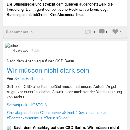
Die Bundesregierung streicht dem queeren Jugendnetzwerk die
Förderung. Damit geht der politische Rückhalt verloren, sagt
Bundesgeschäftsführerin Kim Alexandra Trau.
0 comments
0
0
1
taz
4 days ago
–
Public
Nach dem Anschlag auf den CSD Berlin
Wir müssen nicht stark sein
Von
Selina Hellfritsch
Seit beim CSD eine Frau getötet wurde, hat unsere Autorin Angst.
Angst vor queerfeindlicher Gewalt, aber auch vor der Vereinnahmung
von rechts.
Schwerpunkt: LGBTQIA
#taz
#tageszeitung
#Christopher
#Street
#Day
#Islamismus
#Rechtsextremismus
#Berlin
#Queer
Nach dem Anschlag auf den CSD Berlin: Wir müssen nicht