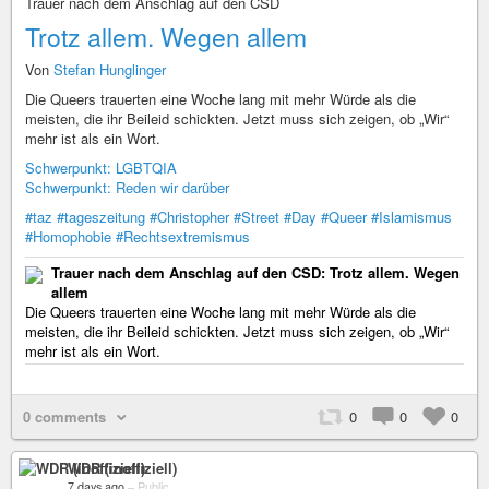
Trauer nach dem Anschlag auf den CSD
Trotz allem. Wegen allem
Von
Stefan Hunglinger
Die Queers trauerten eine Woche lang mit mehr Würde als die
meisten, die ihr Beileid schickten. Jetzt muss sich zeigen, ob „Wir“
mehr ist als ein Wort.
Schwerpunkt: LGBTQIA
Schwerpunkt: Reden wir darüber
#taz
#tageszeitung
#Christopher
#Street
#Day
#Queer
#Islamismus
#Homophobie
#Rechtsextremismus
Trauer nach dem Anschlag auf den CSD: Trotz allem. Wegen
allem
Die Queers trauerten eine Woche lang mit mehr Würde als die
meisten, die ihr Beileid schickten. Jetzt muss sich zeigen, ob „Wir“
mehr ist als ein Wort.
0 comments
0
0
0
WDR (inoffiziell)
7 days ago
–
Public