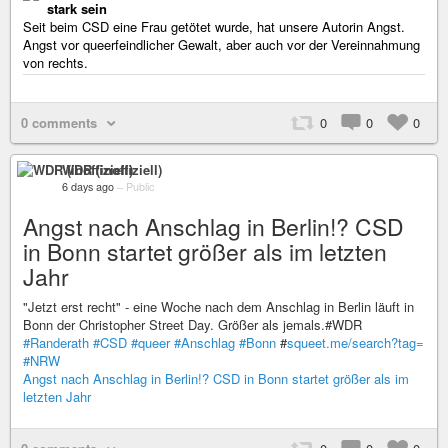
stark sein
Seit beim CSD eine Frau getötet wurde, hat unsere Autorin Angst.
Angst vor queerfeindlicher Gewalt, aber auch vor der Vereinnahmung
von rechts.
0 comments
0
0
0
WDR (inoffiziell)
6 days ago
–
Public
Angst nach Anschlag in Berlin!? CSD
in Bonn startet größer als im letzten
Jahr
"Jetzt erst recht" - eine Woche nach dem Anschlag in Berlin läuft in
Bonn der Christopher Street Day. Größer als jemals.#WDR
#Randerath
#CSD
#queer
#Anschlag
#Bonn
#
squeet.me/search?tag=
#NRW
Angst nach Anschlag in Berlin!? CSD in Bonn startet größer als im
letzten Jahr