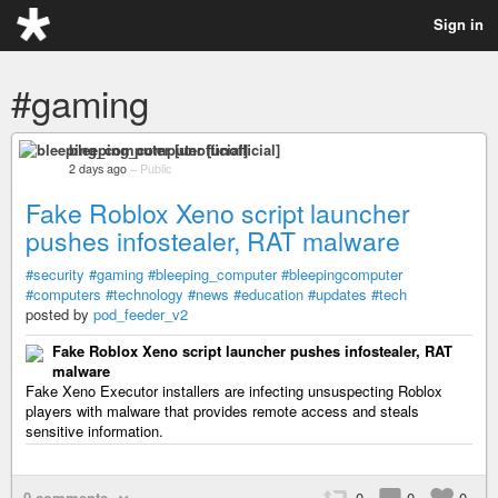
Sign in
#gaming
bleeping_computer [unofficial]
2 days ago
–
Public
Fake Roblox Xeno script launcher
pushes infostealer, RAT malware
#security
#gaming
#bleeping_computer
#bleepingcomputer
#computers
#technology
#news
#education
#updates
#tech
posted by
pod_feeder_v2
Fake Roblox Xeno script launcher pushes infostealer, RAT
malware
Fake Xeno Executor installers are infecting unsuspecting Roblox
players with malware that provides remote access and steals
sensitive information.
0 comments
0
0
0