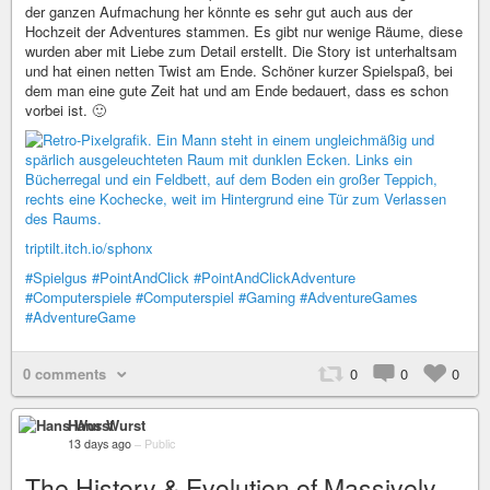
der ganzen Aufmachung her könnte es sehr gut auch aus der
Hochzeit der Adventures stammen. Es gibt nur wenige Räume, diese
wurden aber mit Liebe zum Detail erstellt. Die Story ist unterhaltsam
und hat einen netten Twist am Ende. Schöner kurzer Spielspaß, bei
dem man eine gute Zeit hat und am Ende bedauert, dass es schon
vorbei ist. 🙂
triptilt.itch.io/sphonx
#Spielgus
#PointAndClick
#PointAndClickAdventure
#Computerspiele
#Computerspiel
#Gaming
#AdventureGames
#AdventureGame
0 comments
0
0
0
Hans Wurst
13 days ago
–
Public
The History & Evolution of Massively