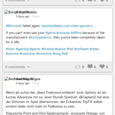
Script Kiddie
3 days ago
–
Public
#Microsoft
failed again:
tomshardware.com/video-games/x…
If you can't even use your
#game
#console
#offline
because of the
manufacturer's
#incompetence
, then you've been completely taken
for a ride.
#xbox
#gaming
#gamer
#license
#server
#fail
#software
#news
#service
#customer
#economy
#omg
#wtf
0 comments
0
0
0
Andreas Kilgus
5 days ago
–
Public
Wenn wir schon bei „übers Fediverse entdeckt“ sind: Sphonx ist ein
kurzes Adventure mit ca. einer Stunde Spielzeit. @CaptainD hat eine
der Stimmen im Spiel übernommen, der Entwickler TripTilt selbst
scheint leider nicht mehr im Fediverse zu sein.
Klassische Point-and-Click-Spielmechanik, amüsante Dialoge, von