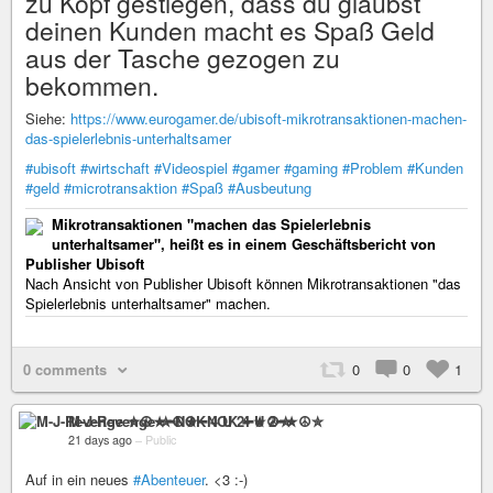
zu Kopf gestiegen, dass du glaubst
deinen Kunden macht es Spaß Geld
aus der Tasche gezogen zu
bekommen.
Siehe:
https://www.eurogamer.de/ubisoft-mikrotransaktionen-machen-
das-spielerlebnis-unterhaltsamer
#ubisoft
#wirtschaft
#Videospiel
#gamer
#gaming
#Problem
#Kunden
#geld
#microtransaktion
#Spaß
#Ausbeutung
Mikrotransaktionen "machen das Spielerlebnis
unterhaltsamer", heißt es in einem Geschäftsbericht von
Publisher Ubisoft
Nach Ansicht von Publisher Ubisoft können Mikrotransaktionen "das
Spielerlebnis unterhaltsamer" machen.
0 comments
0
0
1
M-J-Revenge ✮☮★━NOK 4 U 2━★☮✮
21 days ago
–
Public
Auf in ein neues
#Abenteuer
. <3 :-)