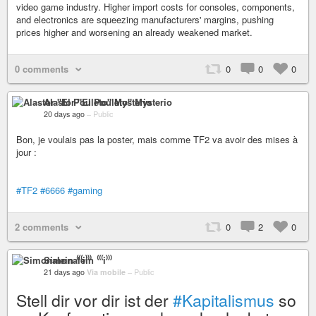
video game industry. Higher import costs for consoles, components,
and electronics are squeezing manufacturers' margins, pushing
prices higher and worsening an already weakened market.
0 comments
0
0
0
Alastor "El Pouleto" Mysterio
20 days ago
–
Public
Bon, je voulais pas la poster, mais comme TF2 va avoir des mises à
jour :
#TF2
#6666
#gaming
2 comments
0
2
0
Simonalein ⁽⁽⁽i⁾⁾⁾
21 days ago
Via mobile
–
Public
Stell dir vor dir ist der
#Kapitalismus
so