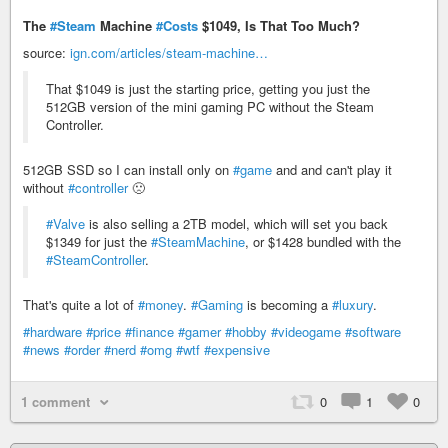
The
#Steam
Machine
#Costs
$1049, Is That Too Much?
source:
ign.com/articles/steam-machine…
That $1049 is just the starting price, getting you just the
512GB version of the mini gaming PC without the Steam
Controller.
512GB SSD so I can install only on
#game
and and can't play it
without
#controller
🙁
#Valve
is also selling a 2TB model, which will set you back
$1349 for just the
#SteamMachine
, or $1428 bundled with the
#SteamController
.
That's quite a lot of
#money
.
#Gaming
is becoming a
#luxury
.
#hardware
#price
#finance
#gamer
#hobby
#videogame
#software
#news
#order
#nerd
#omg
#wtf
#expensive
1 comment
0
1
0