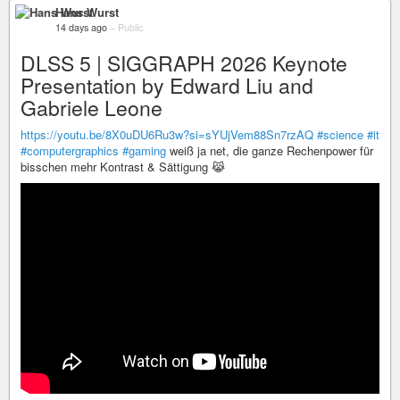
Hans Wurst
14 days ago
–
Public
DLSS 5 | SIGGRAPH 2026 Keynote
Presentation by Edward Liu and
Gabriele Leone
https://youtu.be/8X0uDU6Ru3w?si=sYUjVem88Sn7rzAQ
#science
#it
#computergraphics
#gaming
weiß ja net, die ganze Rechenpower für
bisschen mehr Kontrast & Sättigung 😹