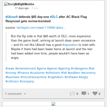
Script Kiddie
17 days ago
–
Public
#Ubisoft
defends $85 day-one
#DLC
after AC Black Flag
Resynced gets review-bombed
source:
techspot.com/news/113069-ubiso…
But the flip side is that $85 worth of DLC, more expensive
than the game itself, arriving at launch does seem excessive
– and it's not like Ubisoft has a good
#reputation
to start with.
Maybe if there had been fewer items at launch and the rest
had been added over time, people wouldn't have been as
angry.
#news
#entertainment
#game
#gamer
#gaming
#videogame
#fail
#money
#finance
#customer
#shitstorm
#fail
#problem
#economy
#business
#microtransactions
#capitalism
#software
#angry
#criticism
#company
1 comment
0
1
2