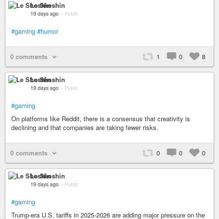
Le Shoshin
19 days ago
–
Public
#gaming
#humor
0 comments
1
0
8
Le Shoshin
19 days ago
–
Public
#gaming
On platforms like Reddit, there is a consensus that creativity is
declining and that companies are taking fewer risks.
0 comments
0
0
0
Le Shoshin
19 days ago
–
Public
#gaming
Trump-era U.S. tariffs in 2025-2026 are adding major pressure on the