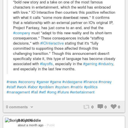
"bold new story and a take on one of the most famous
characters in entertainment, which the world has embraced
with love." IO Interactive then counters this positive reflection
with what it calls "some more downbeat news." It confirms
that a relationship with an external partner on IO's original IP,
Project Fantasy, has just come to an end, and that the
#company
must "adapt to this new reality and its short-term
consequences." These consequences include "staffing
decisions," with
#IOInteractive
stating that it's "fully
committed to supporting those affected through this
challenging transition." Though this announcement doesn't
specifically state it, this type of language has become closely
associated with
#layoffs
, especially in the
#gaming
#industry
,
and especially in the last few months.
#news
#economy
#gamer
#game
#videogame
#finance
#money
#staff
#work
#labor
#problem
#system
#matrix
#politics
#management
#fail
#wtf
#omg
#future
#entertainment
0 comments
0
0
0
Script Kiddie
about a month ago
–
Public