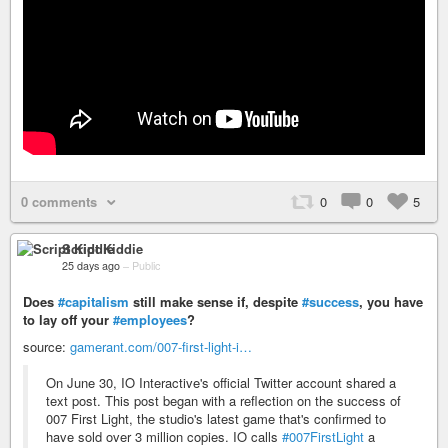
0 comments
0
0
5
Script Kiddie
25 days ago
–
Public
Does
#capitalism
still make sense if, despite
#success
, you have
to lay off your
#employees
?
source:
gamerant.com/007-first-light-i…
On June 30, IO Interactive's official Twitter account shared a
text post. This post began with a reflection on the success of
007 First Light, the studio's latest game that's confirmed to
have sold over 3 million copies. IO calls
#007FirstLight
a