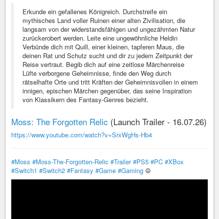
Erkunde ein gefallenes Königreich. Durchstreife ein
mythisches Land voller Ruinen einer alten Zivilisation, die
langsam von der widerstandsfähigen und ungezähmten Natur
zurückerobert werden. Leite eine ungewöhnliche Heldin
Verbünde dich mit Quill, einer kleinen, tapferen Maus, die
deinen Rat und Schutz sucht und dir zu jedem Zeitpunkt der
Reise vertraut. Begib dich auf eine zeitlose Märchenreise
Lüfte verborgene Geheimnisse, finde den Weg durch
rätselhafte Orte und tritt Kräften der Geheimnisvollen in einem
innigen, epischen Märchen gegenüber, das seine Inspiration
von Klassikern des Fantasy-Genres bezieht.
Moss: The Forgotten Relic
(Launch Trailer - 16.07.26)
https://www.youtube.com/watch?v=SrxWgHs-Hb4
#Moss
#Moss-The-Forgotten-Relic
#Trailer
#PS5
#PC
#XBox
#Switch1
#Switch2
#Fantasy
#Game
#Gaming
☮️