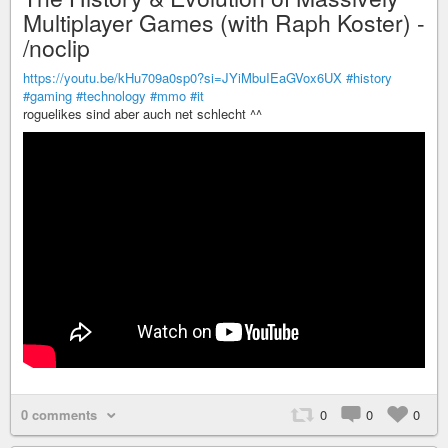
Multiplayer Games (with Raph Koster) -
/noclip
https://youtu.be/kHu709a0sp0?si=JYiMbuIEaGVox6UX
#history
#gaming
#technology
#mmo
#it
roguelikes sind aber auch net schlecht ^^
0 comments
0
0
0