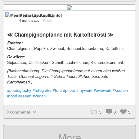
Memo [Backup Konto]
4 months ago
–
Public
≪ Champignonpfanne mit Kartoffelrösti ≫
Zutaten:
Champignons, Paprika, Zwiebel, Sonnenblumenkerne, Kartoffeln.
Gewürze:
Sojasauce, Chiliflocken, Schnittlauchröllchen, Kichererbsenmehl.
(Bildbeschreibung: Die Champignonpfanne auf einem blau-weißen
Teller. Obenauf liegen mit Schnittlauchröllchen bestreute
Kartoffelrösti.)
#photography
#fotografie
#foto
#photo
#mywork
#ownwork
#kochen
#food
#essen
#vegan
0 comments
3
0
5
More