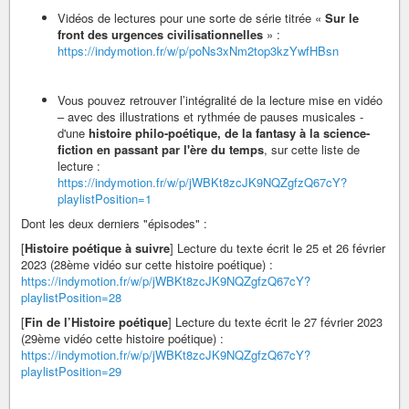
Vidéos de lectures pour une sorte de série titrée «
Sur le
front des urgences civilisationnelles
» :
https://indymotion.fr/w/p/poNs3xNm2top3kzYwfHBsn
Vous pouvez retrouver l’intégralité de la lecture mise en vidéo
– avec des illustrations et rythmée de pauses musicales -
d'une
histoire philo-poétique, de la fantasy à la science-
fiction en passant par l'ère du temps
, sur cette liste de
lecture :
https://indymotion.fr/w/p/jWBKt8zcJK9NQZgfzQ67cY?
playlistPosition=1
Dont les deux derniers "épisodes" :
[
Histoire poétique à suivre
] Lecture du texte écrit le 25 et 26 février
2023 (28ème vidéo sur cette histoire poétique) :
https://indymotion.fr/w/p/jWBKt8zcJK9NQZgfzQ67cY?
playlistPosition=28
[
Fin de l’Histoire poétique
] Lecture du texte écrit le 27 février 2023
(29ème vidéo cette histoire poétique) :
https://indymotion.fr/w/p/jWBKt8zcJK9NQZgfzQ67cY?
playlistPosition=29