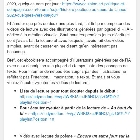
2023, quelques vers par jour :
https://www.cuisine-art-politique-et-
compagnie.com/forums/sujet/histoire-poetique-au-cours-de-lannee-
2023-quelques-vers-par-jour/
Et à noter que près de deux ans plus tard, j’ai fini par composer des
vidéos de lecture avec des illustrations générées par logiciel d’ « IA »
dédiée à la création visuelle. Sauf pour les premiers jours d’écriture
dont j’avais fait la lecture et avec lesquels j’avais fait des vidéos
simples, avant de cesser en me disant qu’en intéressant pas
beaucoup.
Bref, cet ebook sera accompagné d’illustrations générées par de l’IA
avec en « description » la plupart du temps juste des passages de
texte. Pour informer de ne pas être surpris par des illustrations ne
reflétant pas l’intention, l’imagination, le texte. Et mais si vous
voulez écouter zyeuter les vidéos de lecture :
Liste de lecture pour tout écouter depuis le début
:
https://indymotion.fr/w/p/jWBKt8zcJK9NQZgfzQ67cY?
playlistPosition=1
Pour écouter zyeuter à partir de la lecture de «
Au bout du
fil
»
:
https://indymotion.fr/w/p/jWBKt8zcJK9NQZgfzQ67cY?
playlistPosition=10
Vidéo avec lecture du poème «
Encore un autre jour sur la