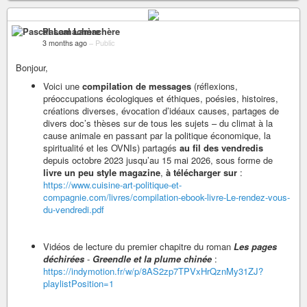
Pascal Lamachère
3 months ago
–
Public
Bonjour,
Voici une
compilation de messages
(réflexions,
préoccupations écologiques et éthiques, poésies, histoires,
créations diverses, évocation d’idéaux causes, partages de
divers doc’s thèses sur de tous les sujets – du climat à la
cause animale en passant par la politique économique, la
spiritualité et les OVNIs) partagés
au fil des vendredis
depuis octobre 2023 jusqu’au 15 mai 2026, sous forme de
livre un peu style magazine
,
à télécharger sur
:
https://www.cuisine-art-politique-et-
compagnie.com/livres/compilation-ebook-livre-Le-rendez-vous-
du-vendredi.pdf
Vidéos de lecture du premier chapitre du roman
Les pages
déchirées
-
Greendle et la plume chinée
:
https://indymotion.fr/w/p/8AS2zp7TPVxHrQznMy31ZJ?
playlistPosition=1