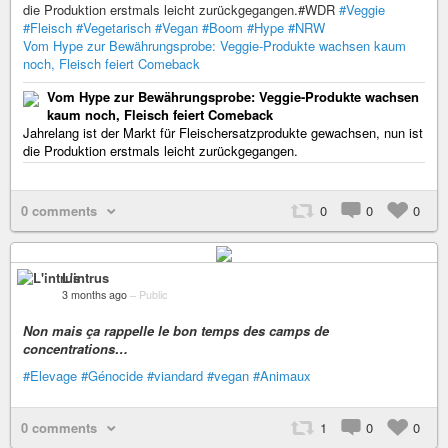
die Produktion erstmals leicht zurückgegangen.#WDR
#Veggie
#Fleisch
#Vegetarisch
#Vegan
#Boom
#Hype
#NRW
Vom Hype zur Bewährungsprobe: Veggie-Produkte wachsen kaum
noch, Fleisch feiert Comeback
Vom Hype zur Bewährungsprobe: Veggie-Produkte wachsen
kaum noch, Fleisch feiert Comeback
Jahrelang ist der Markt für Fleischersatzprodukte gewachsen, nun ist
die Produktion erstmals leicht zurückgegangen.
0 comments
0
0
0
L'intrus
3 months ago
–
Public
Non mais ça rappelle le bon temps des camps de
concentrations…
#Elevage
#Génocide
#viandard
#vegan
#Animaux
0 comments
1
0
0