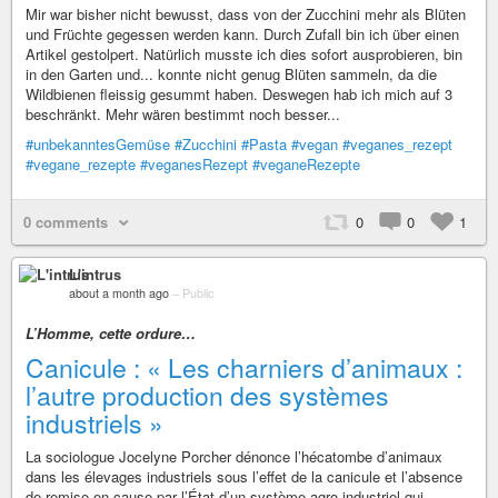
Mir war bisher nicht bewusst, dass von der Zucchini mehr als Blüten
und Früchte gegessen werden kann. Durch Zufall bin ich über einen
Artikel gestolpert. Natürlich musste ich dies sofort ausprobieren, bin
in den Garten und... konnte nicht genug Blüten sammeln, da die
Wildbienen fleissig gesummt haben. Deswegen hab ich mich auf 3
beschränkt. Mehr wären bestimmt noch besser...
#unbekanntesGemüse
#Zucchini
#Pasta
#vegan
#veganes_rezept
#vegane_rezepte
#veganesRezept
#veganeRezepte
0 comments
0
0
1
L'intrus
about a month ago
–
Public
L’Homme, cette ordure…
Canicule : « Les charniers d’animaux :
l’autre production des systèmes
industriels »
La sociologue Jocelyne Porcher dénonce l’hécatombe d’animaux
dans les élevages industriels sous l’effet de la canicule et l’absence
de remise en cause par l’État d’un système agro-industriel qui