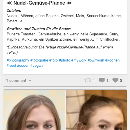
≪ Nudel-Gemüse-Pfanne ≫
Zutaten:
Nudeln, Möhren, grüne Paprika, Zwiebel, Mais, Sonnenblumenkerne,
Petersilie.
Gewürze und Zutaten für die Sauce:
Pürierte Tomaten, Gemüsebrühe, ein wenig helle Sojasauce, Curry,
Paprika, Kurkuma, ein Spritzer Zitrone, ein wenig Xylit, Chiliflocken.
(Bildbeschreibung: Die fertige Nudel-Gemüse-Pfanne auf einem
Teller.)
#photography
#fotografie
#foto
#photo
#mywork
#ownwork
#kochen
#food
#essen
#vegan
1 comment
1
1
0