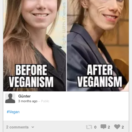
Günter
3 months ago
–
Public
#Vegan
2 comments
0
2
2