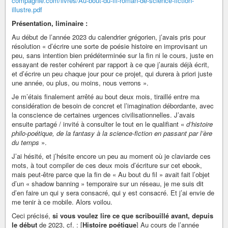
compagnie.com/livres/Au-bout-du-fil-roman-de-science-fiction-
illustre.pdf
Présentation, liminaire :
Au début de l’année 2023 du calendrier grégorien, j’avais pris pour
résolution « d’écrire une sorte de poésie histoire en improvisant un
peu, sans intention bien prédéterminée sur la fin ni le cours, juste en
essayant de rester cohérent par rapport à ce que j’aurais déjà écrit,
et d’écrire un peu chaque jour pour ce projet, qui durera à priori juste
une année, ou plus, ou moins, nous verrons ».
Je m’étais finalement arrêté au bout deux mois, tiraillé entre ma
considération de besoin de concret et l’imagination débordante, avec
la conscience de certaines urgences civilisationnelles. J’avais
ensuite partagé / invité à consulter le tout en le qualifiant «
d’histoire
philo-poétique, de la fantasy à la science-fiction en passant par l’ère
du temps
».
J’ai hésité, et j’hésite encore un peu au moment où je claviarde ces
mots, à tout compiler de ces deux mois d’écriture sur cet ebook,
mais peut-être parce que la fin de « Au bout du fil » avait fait l’objet
d’un « shadow banning » temporaire sur un réseau, je me suis dit
d’en faire un qui y sera consacré, qui y est consacré. Et j’ai envie de
me tenir à ce mobile. Alors voilou.
Ceci précisé,
si vous voulez lire ce que scribouillé avant, depuis
le début
de 2023, cf. : [
Histoire poétique
] Au cours de l’année