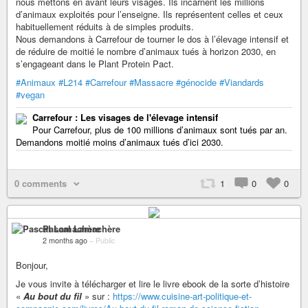
nous mettons en avant leurs visages. Ils incarnent les millions
d’animaux exploités pour l’enseigne. Ils représentent celles et ceux
habituellement réduits à de simples produits.
Nous demandons à Carrefour de tourner le dos à l’élevage intensif et
de réduire de moitié le nombre d’animaux tués à horizon 2030, en
s’engageant dans le Plant Protein Pact.
#Animaux
#L214
#Carrefour
#Massacre
#génocide
#Viandards
#vegan
Carrefour : Les visages de l'élevage intensif
Pour Carrefour, plus de 100 millions d’animaux sont tués par an.
Demandons moitié moins d’animaux tués d’ici 2030.
0 comments
1
0
0
Pascal Lamachère
2 months ago
–
Public
Bonjour,
Je vous invite à télécharger et lire le livre ebook de la sorte d’histoire
«
Au bout du fil
» sur :
https://www.cuisine-art-politique-et-