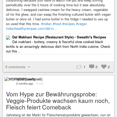
consuming because you have to watch the pot and keep stirring
periodically over the 2 hours of cooking time but it was absolutely
delicious. I swapped cashew cream for the heavy cream, vegetable
oil for the ghee, and can swap the finishing cultured butter with vegan
butter or olive oil. I had some butter in the fridge I needed to use up
so used that this time.
#indian
#food
#recipes
#vegan
indianhealthyrecipes.com/dal-m…
Dal Makhani Recipe (Restaurant Style) - Swasthi's Recipes
Dal makhani - buttery, creamy & flavorful slow cooked black
lentils is an amazingly delicious dish from North India cuisine. Check
out this ..
0 comments
1
0
2
WDR (inoffiziell)
2 months ago
–
Public
Vom Hype zur Bewährungsprobe:
Veggie-Produkte wachsen kaum noch,
Fleisch feiert Comeback
Jahrelang ist der Markt für Fleischersatzprodukte gewachsen, nun ist