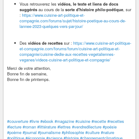
Vous retrouverez les
vidéos, le texte et liens de docs
suggérés
au cours de la
sorte d'histoire philo-poétique
, sur
:
https://www.cuisine-art-politique-et-
compagnie.com/forums/sujet/histoire-poetique-au-cours-de-
lannee-2023-quelques-vers-par-jour/
Des
vidéos de recettes
sur :
https://www.cuisine-art-politique-
et-compagnie.com/forums/forum/cuisine-art-politique-et-
compagnie/cuisine-dedie-aux-recettes-vegetaliennes-
veganes/videos-cuisine-art-politique-et-compagnie/
Merci de votre attention,
Bonne fin de semaine,
Bonne fin de printemps.
#couverture
#livre
#ebook
#magazine
#cuisine
#recette
#recettes
#lecture
#roman
#littérature
#lettres
#vendredilecture
#poésie
#poème
#journal
#journalisme
#philosophie
#culture
#nature
#politique
#économie
#science
#histoire
#changementclimatique