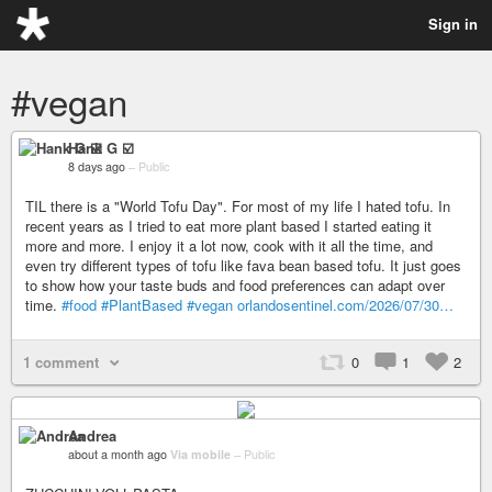
Sign in
#vegan
Hank G ☑️
8 days ago
–
Public
TIL there is a "World Tofu Day". For most of my life I hated tofu. In
recent years as I tried to eat more plant based I started eating it
more and more. I enjoy it a lot now, cook with it all the time, and
even try different types of tofu like fava bean based tofu. It just goes
to show how your taste buds and food preferences can adapt over
time.
#food
#PlantBased
#vegan
orlandosentinel.com/2026/07/30…
1 comment
0
1
2
Andrea
about a month ago
Via mobile
–
Public