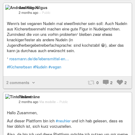
Andreas Kilgus
2 months ago
–
Public
Wenn's bei veganen Nudeln mal eiweißreicher sein soll: Auch Nudeln
aus Kichererbsenmehl machen eine gute Figur in Nudelgerichten.
Zumindest die von uns vorhin probierten¹ bleiben zwar etwas
knackiger/fester als andere Nudeln (in
Jugendherbergebetreiberfachsprache: sind kochstabil 😁), aber das
kann ja durchaus auch erwünscht sein.
¹
rossmann.de/de/lebensmittel-en…
#Kichererbsen
#Nudeln
#vegan
2 comments
0
2
2
Tintenträne
2 months ago
Via mobile
–
Public
Hallo Zusammen,
Auf dieser Plattform bin ich
#neuhier
und ich hab gelesen, dass es
hier üblich ist, sich kurz vorzustellen.
Also, da bin ich und diese Plattform möchte ich nutzen um mir meine