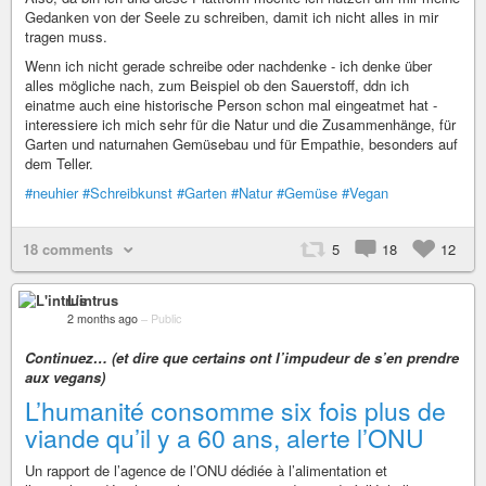
Gedanken von der Seele zu schreiben, damit ich nicht alles in mir
tragen muss.
Wenn ich nicht gerade schreibe oder nachdenke - ich denke über
alles mögliche nach, zum Beispiel ob den Sauerstoff, ddn ich
einatme auch eine historische Person schon mal eingeatmet hat -
interessiere ich mich sehr für die Natur und die Zusammenhänge, für
Garten und naturnahen Gemüsebau und für Empathie, besonders auf
dem Teller.
#neuhier
#Schreibkunst
#Garten
#Natur
#Gemüse
#Vegan
18 comments
5
18
12
L'intrus
2 months ago
–
Public
Continuez… (et dire que certains ont l’impudeur de s’en prendre
aux vegans)
L’humanité consomme six fois plus de
viande qu’il y a 60 ans, alerte l’ONU
Un rapport de l’agence de l’ONU dédiée à l’alimentation et