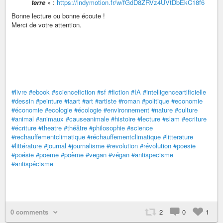
terre
» :
https://indymotion.fr/w/fGdD8ZRVz4UVtDbEkC18f6
Bonne lecture ou bonne écoute !
Merci de votre attention.
#livre
#ebook
#sciencefiction
#sf
#fiction
#IA
#intelligenceartificielle
#dessin
#peinture
#iaart
#art
#artiste
#roman
#politique
#economie
#économie
#ecologie
#écologie
#environnement
#nature
#culture
#animal
#animaux
#causeanimale
#histoire
#lecture
#slam
#ecriture
#écriture
#theatre
#théâtre
#philosophie
#science
#rechauffementclimatique
#réchauffementclimatique
#litterature
#littérature
#journal
#journalisme
#revolution
#révolution
#poesie
#poésie
#poeme
#poème
#vegan
#végan
#antispecisme
#antispécisme
0 comments
2
0
1