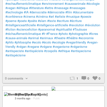
#rechauffementclimatique
#environnement
#causeanimale
#écologie
#vegan
#éthique
#litterature
#lettre
#message
#messages
#technologie
#IA
#democratie
#démocratie
#film
#documentaire
#conférence
#cinema
#cinéma
#art
#artiste
#musique
#poesie
#poeme
#poete
#poète
#slam
#texte
#ecriture
#écriture
#intelligenceartificielle
#intelligence-artificielle
#revolution
#révolution
#fiction
#sciencefiction
#paranormal
#spiritualité
#Toulouse
#réchauffementclimatique
#fr
#France
#photo
#photographie
#livres
#cause-animale
#animal
#animaux
#theatre
#théâtre
#economie
#philo
#philosophe
#ecolo
#écolo
#ecologie
#veganfriendly
#vegan-
friendly
#végan
#vegane
#végane
#veganisme
#véganisme
#antispeciste
#antispéciste
#zoopolis
#ethique
#antispecisme
#antispécisme
0 comments
1
0
0
Memo [Backup Konto]
3 months ago
–
Public