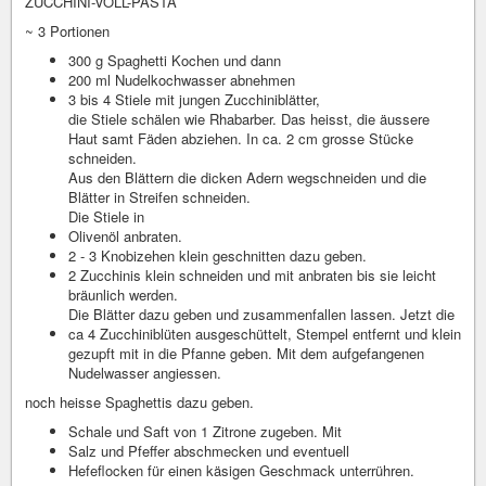
ZUCCHINI-VOLL-PASTA
~ 3 Portionen
300 g Spaghetti Kochen und dann
200 ml Nudelkochwasser abnehmen
3 bis 4 Stiele mit jungen Zucchiniblätter,
die Stiele schälen wie Rhabarber. Das heisst, die äussere
Haut samt Fäden abziehen. In ca. 2 cm grosse Stücke
schneiden.
Aus den Blättern die dicken Adern wegschneiden und die
Blätter in Streifen schneiden.
Die Stiele in
Olivenöl anbraten.
2 - 3 Knobizehen klein geschnitten dazu geben.
2 Zucchinis klein schneiden und mit anbraten bis sie leicht
bräunlich werden.
Die Blätter dazu geben und zusammenfallen lassen. Jetzt die
ca 4 Zucchiniblüten ausgeschüttelt, Stempel entfernt und klein
gezupft mit in die Pfanne geben. Mit dem aufgefangenen
Nudelwasser angiessen.
noch heisse Spaghettis dazu geben.
Schale und Saft von 1 Zitrone zugeben. Mit
Salz und Pfeffer abschmecken und eventuell
Hefeflocken für einen käsigen Geschmack unterrühren.