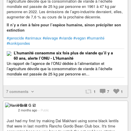
l’agriculture dévoile que la consommation de viande à l’échelle
mondiale est passée de 25 kg par personne en 1961 à 47 kg par
personne en 2022. Les émissions de l’agro-industrie devraient, elles,
augmenter de 7,6 % au cours de la prochaine décennie.
Il n’y a rien à faire pour l’espèce humaine, sinon précipiter son
extinction
#genocide
#animaux
#elevage
#viande
#vegan
#humanité
#konkipondes
L’humanité consomme six fois plus de viande qu’il y a
60 ans, alerte l’ONU - L'Humanité
Un rapport de l’agence de l’ONU dédiée à l’alimentation et
l’agriculture dévoile que la consommation de viande à l’échelle
mondiale est passée de 25 kg par personne en...
7 comments
1
7
1
Hank G ☑️
2 months ago
–
Public
Just had my first try making Dal Makhani using some black lentils
that were in last month's Rancho Gordo Bean Club box. It's time