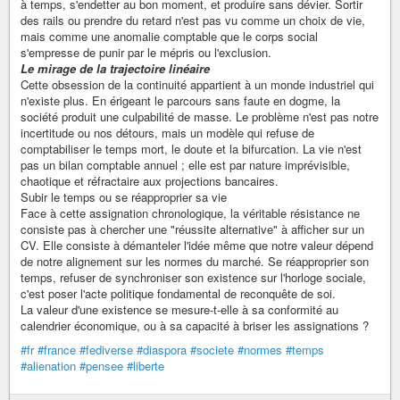
à temps, s'endetter au bon moment, et produire sans dévier. Sortir
des rails ou prendre du retard n'est pas vu comme un choix de vie,
mais comme une anomalie comptable que le corps social
s'empresse de punir par le mépris ou l'exclusion.
Le mirage de la trajectoire linéaire
Cette obsession de la continuité appartient à un monde industriel qui
n'existe plus. En érigeant le parcours sans faute en dogme, la
société produit une culpabilité de masse. Le problème n'est pas notre
incertitude ou nos détours, mais un modèle qui refuse de
comptabiliser le temps mort, le doute et la bifurcation. La vie n'est
pas un bilan comptable annuel ; elle est par nature imprévisible,
chaotique et réfractaire aux projections bancaires.
Subir le temps ou se réapproprier sa vie
Face à cette assignation chronologique, la véritable résistance ne
consiste pas à chercher une "réussite alternative" à afficher sur un
CV. Elle consiste à démanteler l'idée même que notre valeur dépend
de notre alignement sur les normes du marché. Se réapproprier son
temps, refuser de synchroniser son existence sur l'horloge sociale,
c'est poser l'acte politique fondamental de reconquête de soi.
La valeur d'une existence se mesure-t-elle à sa conformité au
calendrier économique, ou à sa capacité à briser les assignations ?
#fr
#france
#fediverse
#diaspora
#societe
#normes
#temps
#alienation
#pensee
#liberte