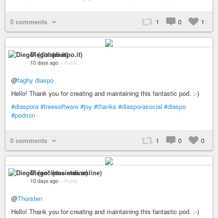
0 comments
1
0
1
Diego* (diaspo.it)
10 days ago
–
Public
@
faghy diaspo
Hello! Thank you for creating and maintaining this fantastic pod. :-)
#diaspora
#freesoftware
#joy
#thanks
#diasporasocial
#diaspo
#podmin
0 comments
1
0
0
Diego* (societas.online)
10 days ago
–
Public
@
Thorsten
Hello! Thank you for creating and maintaining this fantastic pod. :-)