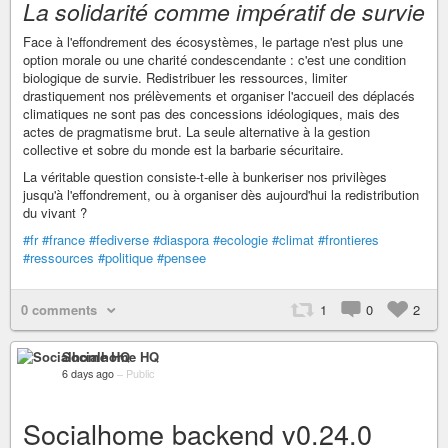
La solidarité comme impératif de survie
Face à l'effondrement des écosystèmes, le partage n'est plus une
option morale ou une charité condescendante : c'est une condition
biologique de survie. Redistribuer les ressources, limiter
drastiquement nos prélèvements et organiser l'accueil des déplacés
climatiques ne sont pas des concessions idéologiques, mais des
actes de pragmatisme brut. La seule alternative à la gestion
collective et sobre du monde est la barbarie sécuritaire.
La véritable question consiste-t-elle à bunkeriser nos privilèges
jusqu'à l'effondrement, ou à organiser dès aujourd'hui la redistribution
du vivant ?
#fr
#france
#fediverse
#diaspora
#ecologie
#climat
#frontieres
#ressources
#politique
#pensee
0 comments
1
0
2
Socialhome HQ
6 days ago
–
Public
Socialhome backend v0.24.0