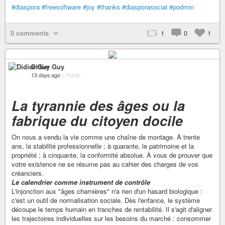
#diaspora
#freesoftware
#joy
#thanks
#diasporasocial
#podmin
0 comments
1
0
1
Didier Guy
13 days ago
–
Public
La tyrannie des âges ou la
fabrique du citoyen docile
On nous a vendu la vie comme une chaîne de montage. À trente
ans, la stabilité professionnelle ; à quarante, le patrimoine et la
propriété ; à cinquante, la conformité absolue. À vous de prouver que
votre existence ne se résume pas au cahier des charges de vos
créanciers.
Le calendrier comme instrument de contrôle
L'injonction aux "âges charnières" n'a rien d'un hasard biologique :
c'est un outil de normalisation sociale. Dès l'enfance, le système
découpe le temps humain en tranches de rentabilité. Il s'agit d'aligner
les trajectoires individuelles sur les besoins du marché : consommer