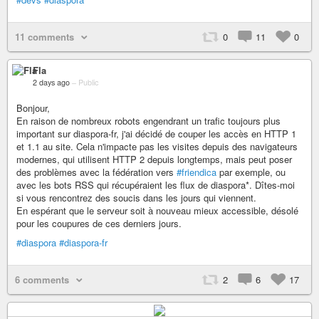
11 comments
0
11
0
Fla
2 days ago
–
Public
Bonjour,
En raison de nombreux robots engendrant un trafic toujours plus
important sur diaspora-fr, j'ai décidé de couper les accès en HTTP 1
et 1.1 au site. Cela n'impacte pas les visites depuis des navigateurs
modernes, qui utilisent HTTP 2 depuis longtemps, mais peut poser
des problèmes avec la fédération vers
#friendica
par exemple, ou
avec les bots RSS qui récupéraient les flux de diaspora*. Dîtes-moi
si vous rencontrez des soucis dans les jours qui viennent.
En espérant que le serveur soit à nouveau mieux accessible, désolé
pour les coupures de ces derniers jours.
#diaspora
#diaspora-fr
6 comments
2
6
17