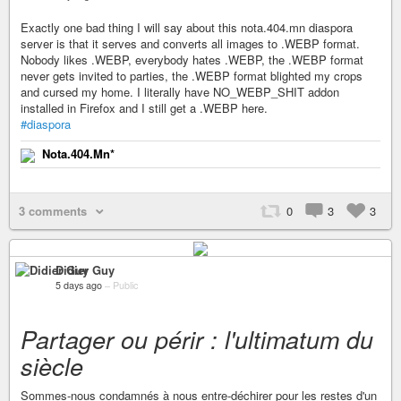
Exactly one bad thing I will say about this nota.404.mn diaspora
server is that it serves and converts all images to .WEBP format.
Nobody likes .WEBP, everybody hates .WEBP, the .WEBP format
never gets invited to parties, the .WEBP format blighted my crops
and cursed my home. I literally have NO_WEBP_SHIT addon
installed in Firefox and I still get a .WEBP here.
#diaspora
Nota.404.Mn*
3 comments
0
3
3
Didier Guy
5 days ago
–
Public
Partager ou périr : l'ultimatum du
siècle
Sommes-nous condamnés à nous entre-déchirer pour les restes d'un