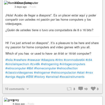
Home Computer
3 days ago
–
Public
¡Hola! Acabo de llegar a diaspora*. Es un placer estar aquí y poder
compartir con ustedes mi pasión por las home computers y los
videojuegos.
¿Quién de ustedes tiene o tuvo una computadora de 8 o 16 bits?
Hi! I’ve just arrived on diaspora*. It’s a pleasure to be here and share
my passion for home computers and video games with you all.
Which of you has -or used to have- an 8-bit or 16-bit computer?
#hola
#newhere
#newuser
#diaspora
#intro
#commodore64
#c64
#sinclairspectrum
#zx48k
#retrogaming
#vintagecomputers
#retrocomputer
#8bit
#homecomputer
#retrocollection
#classicvideogames
#retrogamer
#retrocomputacion
#atari
#msx
#amiga
#apple
#IBM
#history
#amstrad
#texasinstruments
10 comments
3
10
3
grey
4 days ago
–
Public