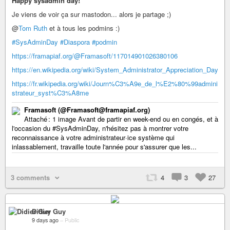
Happy sysadmin day!
Je viens de voir ça sur mastodon... alors je partage ;)
@
Tom Ruth
et à tous les podmins :)
#SysAdminDay
#Diaspora
#podmin
https://framapiaf.org/@Framasoft/117014901026380106
https://en.wikipedia.org/wiki/System_Administrator_Appreciation_Day
https://fr.wikipedia.org/wiki/Journ%C3%A9e_de_l%E2%80%99admini
strateur_syst%C3%A8me
Framasoft (@Framasoft@framapiaf.org)
Attaché : 1 image Avant de partir en week-end ou en congés, et à
l'occasion du #SysAdminDay, n'hésitez pas à montrer votre
reconnaissance à votre administrateur·ice système qui
inlassablement, travaille toute l'année pour s'assurer que les...
3 comments
4
3
27
Didier Guy
9 days ago
–
Public