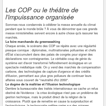
Les COP ou le théâtre de
l'impuissance organisée
Sommes-nous condamnés à célébrer la messe annuelle du climat
pendant que le monde brûle ? À vous de démontrer que ces grands
messe ministérielles servent encore à autre chose qu'à rassurer les
marchés.
La foire marchande du greenwashing
Chaque année, le scénario des COP se répète avec une régularité
presque comique : diplomates, multinationales polluantes et chefs
d'État s'accumulent dans des palais de congrès pour signer des
déclarations non contraignantes. Le véritable coup de génie du
système est d'avoir transformé l'effondrement écologique en un
spectacle médiatique rodé. On y vend des marchés de compensation
carbone, des technologies de capture d'urgence et des crédits
d'illusion, permettant aux plus gros pollueurs de continuer leurs
affaires sous couvert de "neutralité d'ici 2050".
Le dogme de la maîtrise et l'illusion technologique
Derrière la bureaucratie des traités internationaux se cache un refus
obstiné de l'évidence : la crise écologique n'est pas un problème de
gestion technique, mais le produit direct de la religion de la
croissance. Plutôt que de remettre en cause la surproduction et
l'extractivisme, la technocratie préfère parier sur des mirages