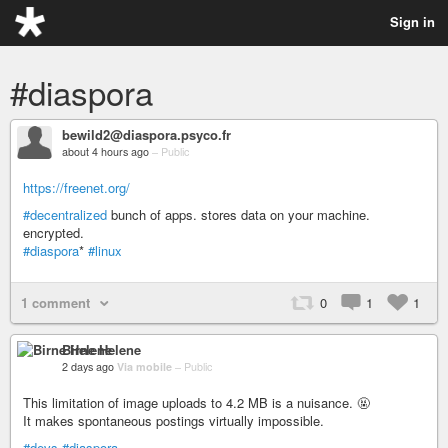
Sign in
#diaspora
bewild2@diaspora.psyco.fr
about 4 hours ago
–
Public
https://freenet.org/
#decentralized
bunch of apps. stores data on your machine.
encrypted.
#diaspora
*
#linux
1 comment
0
1
1
Birne Helene
2 days ago
Via mobile
–
Public
This limitation of image uploads to 4.2 MB is a nuisance. 🤬
It makes spontaneous postings virtually impossible.
#devs
#diaspora