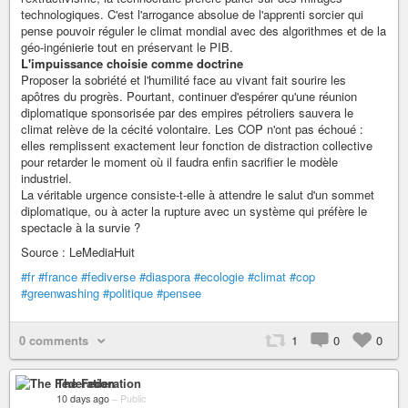
technologiques. C'est l'arrogance absolue de l'apprenti sorcier qui
pense pouvoir réguler le climat mondial avec des algorithmes et de la
géo-ingénierie tout en préservant le PIB.
L'impuissance choisie comme doctrine
Proposer la sobriété et l'humilité face au vivant fait sourire les
apôtres du progrès. Pourtant, continuer d'espérer qu'une réunion
diplomatique sponsorisée par des empires pétroliers sauvera le
climat relève de la cécité volontaire. Les COP n'ont pas échoué :
elles remplissent exactement leur fonction de distraction collective
pour retarder le moment où il faudra enfin sacrifier le modèle
industriel.
La véritable urgence consiste-t-elle à attendre le salut d'un sommet
diplomatique, ou à acter la rupture avec un système qui préfère le
spectacle à la survie ?
Source : LeMediaHuit
#fr
#france
#fediverse
#diaspora
#ecologie
#climat
#cop
#greenwashing
#politique
#pensee
0 comments
1
0
0
The Federation
10 days ago
–
Public