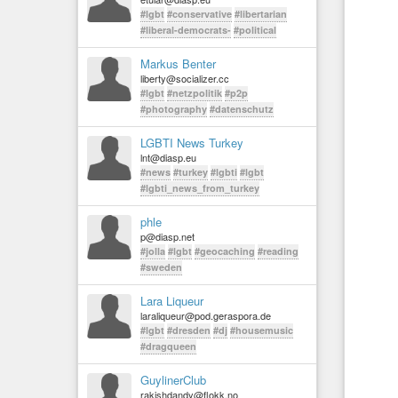
#lgbt
#conservative
#libertarian
#liberal-democrats-
#political
Markus Benter
liberty@socializer.cc
#lgbt
#netzpolitik
#p2p
#photography
#datenschutz
LGBTI News Turkey
lnt@diasp.eu
#news
#turkey
#lgbti
#lgbt
#lgbti_news_from_turkey
phle
p@diasp.net
#jolla
#lgbt
#geocaching
#reading
#sweden
Lara Liqueur
laraliqueur@pod.geraspora.de
#lgbt
#dresden
#dj
#housemusic
#dragqueen
GuylinerClub
rakishdandy@flokk.no