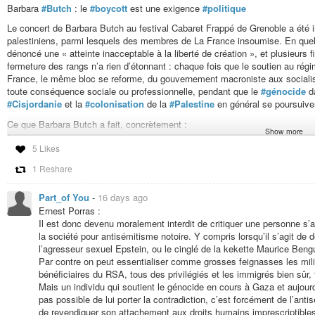
Barbara
#Butch
: le
#boycott
est une exigence
#politique
Le concert de Barbara Butch au festival Cabaret Frappé de Grenoble a été int
palestiniens, parmi lesquels des membres de La France insoumise. En quelq
dénoncé une « atteinte inacceptable à la liberté de création », et plusieurs f
fermeture des rangs n’a rien d’étonnant : chaque fois que le soutien au rég
France, le même bloc se reforme, du gouvernement macroniste aux socialiste
toute conséquence sociale ou professionnelle, pendant que le
#génocide
d
#Cisjordanie
et la
#colonisation
de la
#Palestine
en général se poursuive
Ce que Barbara Butch a fait, concrètement :
Show more
En 2025, elle s’est produite lors d’une soirée privée à la résidence de l’a
5 Likes
Fiertés, en pleine poursuite du génocide à Gaza. C’est un cas d’école de
#
image de société progressiste en matière de droits
#LGBT
pour affirmer sa s
1 Reshare
politique d’
#occupation
et d’
#extermination
. C’est un choix de Barbara B
intérêts diplomatiques des forces occupantes israéliennes engagées dans 
Part_of You
-
16 days ago
En mars 2026, Barbara Butch a signé, aux côtés d’Élisabeth Badinter, Manu
Ernest Porras :
en soutien à la proposition de loi
#Yadan
, portée par la députée macroniste 
Il est donc devenu moralement interdit de critiquer une personne s’
#antisémitisme
, ce texte visait à élargir le délit d’apologie du
#terrorisme
e
la société pour antisémitisme notoire. Y compris lorsqu’il s’agit de
israélien, y compris l’
#antisionisme
en tant que tel, à de l’antisémitisme. L
l’agresseur sexuel Epstein, ou le cinglé de la kekette Maurice Bengui
rejet politique d’une idéologie coloniale de peuplement, portée par une forc
Par contre on peut essentialiser comme grosses feignasses les mili
régime colonial contre toute critique en instrumentalisant la lutte légitime co
bénéficiaires du RSA, tous des privilégiés et les immigrés bien sûr
Palestine et faire taire les mouvements antiracistes et anti-impérialistes en
Mais un individu qui soutient le génocide en cours à Gaza et aujourd’hui
en avril. Face aux critiques, Barbara Butch a fini par dire qu’elle « n’aurait
pas possible de lui porter la contradiction, c’est forcément de l’an
un désaveu mais une stratégie de communication.
de revendiquer son attachement aux droits humains imprescriptible