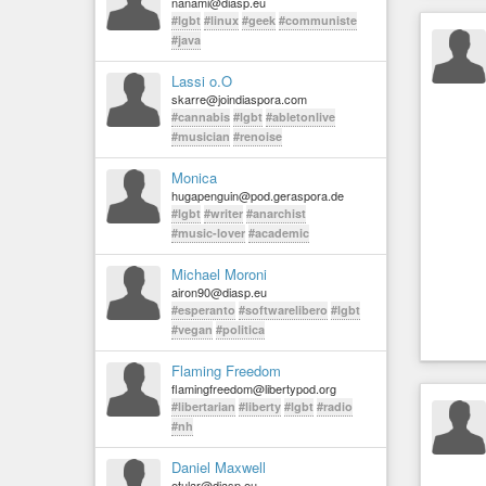
nanami@diasp.eu
#lgbt
#linux
#geek
#communiste
#java
Lassi o.O
skarre@joindiaspora.com
#cannabis
#lgbt
#abletonlive
#musician
#renoise
Monica
hugapenguin@pod.geraspora.de
#lgbt
#writer
#anarchist
#music-lover
#academic
Michael Moroni
airon90@diasp.eu
#esperanto
#softwarelibero
#lgbt
#vegan
#politica
Flaming Freedom
flamingfreedom@libertypod.org
#libertarian
#liberty
#lgbt
#radio
#nh
Daniel Maxwell
etular@diasp.eu