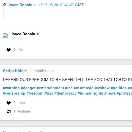
♲
Joyce Donahue
-
2026-05-26 19:43:27 GMT
Joyce Donahue
1 Like
Script Kiddie
-
2 months ago
DEFEND OUR FREEDOM TO BE SEEN: TELL THE FCC THAT LGBTQ S
#warning
#danger
#entertainment
#fcc
#tv
#movie
#tvshow
#politics
#t
#censorship
#freedom
#usa
#democracy
#humanrights
#news
#protest
3 Likes
1 Reshare