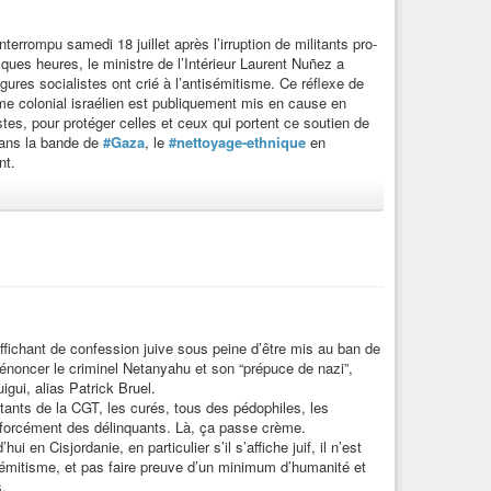
errompu samedi 18 juillet après l’irruption de militants pro-
ues heures, le ministre de l’Intérieur Laurent Nuñez a
igures socialistes ont crié à l’antisémitisme. Ce réflexe de
ime colonial israélien est publiquement mis en cause en
s, pour protéger celles et ceux qui portent ce soutien de
ans la bande de
#Gaza
, le
#nettoyage-ethnique
en
nt.
mbassadeur de France à Tel-Aviv, dans le cadre du mois des
pinkwashing
: le régime colonial israélien mobilise son
upériorité morale et civilisationnelle, et blanchir ainsi sa
utch fait en toute connaissance de cause, qui a servi les
un génocide.
el Valls et Jean-Michel Blanquer, une tribune dans Le Point
Caroline Yadan. Sous couvert de lutte contre l’
affichant de confession juive sous peine d’être mis au ban de
t à assimiler juridiquement la critique du régime colonial
 dénoncer le criminel Netanyahu et son “prépuce de nazi”,
’antisémitisme est un racisme réel. L’antisionisme, lui, est le
gui, alias Patrick Bruel.
e d’occupation. Confondre les deux revient à sanctuariser ce
tants de la CGT, les curés, tous des pédophiles, les
ntre l’antisémitisme, pour criminaliser le soutien à la
, forcément des délinquants. Là, ça passe crème.
 France. Le texte a finalement été retiré par le gouvernement
 en Cisjordanie, en particulier s’il s’affiche juif, il n’est
 pas dû » signer, sans jamais retirer sa signature. Ce n’est pas
tisémitisme, et pas faire preuve d’un minimum d’humanité et
s.