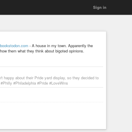
Sign in
ookstodon.com
- A house in my town. Apparently the
show them what they think about bigoted opinions.
 happy about their Pride yard display, so they decided to
 #Philly #Philadelphia #Pride #LoveWins