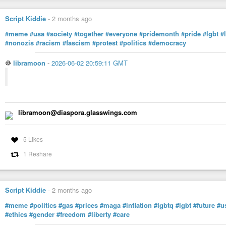
Script Kiddie
-
2 months ago
#meme
#usa
#society
#together
#everyone
#pridemonth
#pride
#lgbt
#
#nonozis
#racism
#fascism
#protest
#politics
#democracy
♲
libramoon
-
2026-06-02 20:59:11 GMT
libramoon@diaspora.glasswings.com
5 Likes
1 Reshare
Script Kiddie
-
2 months ago
#meme
#politics
#gas
#prices
#maga
#inflation
#lgbtq
#lgbt
#future
#u
#ethics
#gender
#freedom
#liberty
#care