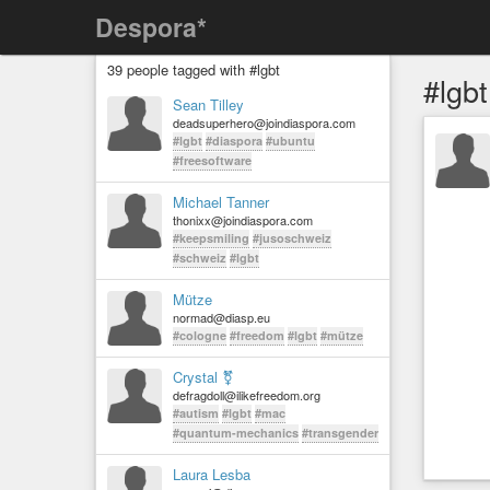
Despora*
39 people tagged with #lgbt
#lgbt
Sean Tilley
deadsuperhero@joindiaspora.com
#lgbt
#diaspora
#ubuntu
#freesoftware
Michael Tanner
thonixx@joindiaspora.com
#keepsmiling
#jusoschweiz
#schweiz
#lgbt
Mütze
normad@diasp.eu
#cologne
#freedom
#lgbt
#mütze
Crystal ⚧
defragdoll@ilikefreedom.org
#autism
#lgbt
#mac
#quantum-mechanics
#transgender
Laura Lesba