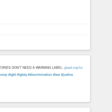
TORIES DON’T NEED A WARNING LABEL:
glaad.org/fcc
rump
#lgbt
#lgbtq
#discrimination
#law
#justice