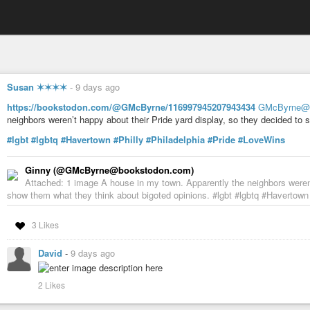
Susan ✶✶✶✶
-
9 days ago
https://bookstodon.com/@GMcByrne/116997945207943434
GMcByrne@b
neighbors weren’t happy about their Pride yard display, so they decided to 
#lgbt
#lgbtq
#Havertown
#Philly
#Philadelphia
#Pride
#LoveWins
Ginny (@GMcByrne@bookstodon.com)
Attached: 1 image A house in my town. Apparently the neighbors weren't
show them what they think about bigoted opinions. #lgbt #lgbtq #Havertown
3 Likes
David
-
9 days ago
2 Likes