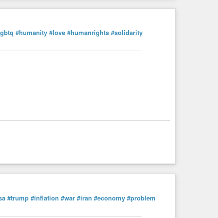
lgbtq
#humanity
#love
#humanrights
#solidarity
sa
#trump
#inflation
#war
#iran
#economy
#problem