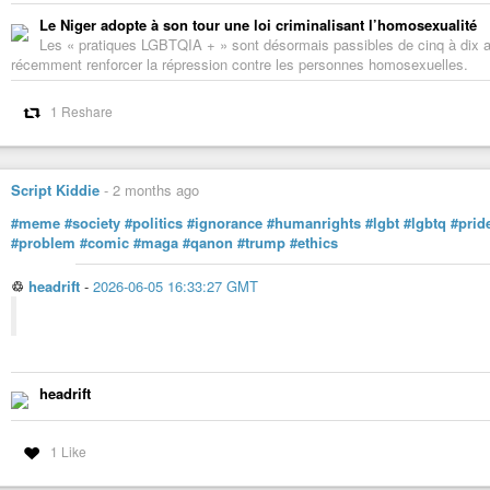
L’équipe Decolonial News
Le Niger adopte à son tour une loi criminalisant l’homosexualité
Les « pratiques LGBTQIA + » sont désormais passibles de cinq à dix an
récemment renforcer la répression contre les personnes homosexuelles.
1 Reshare
Script Kiddie
-
2 months ago
#meme
#society
#politics
#ignorance
#humanrights
#lgbt
#lgbtq
#prid
#problem
#comic
#maga
#qanon
#trump
#ethics
♲
headrift
-
2026-06-05 16:33:27 GMT
headrift
1 Like