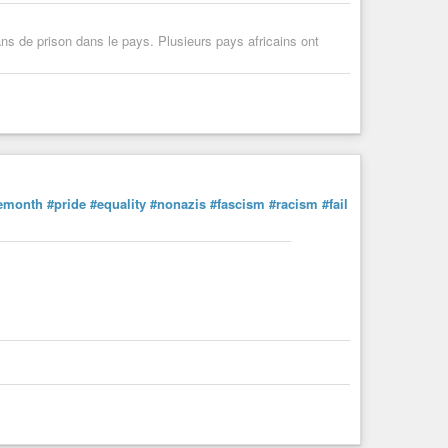
s de prison dans le pays. Plusieurs pays africains ont
emonth
#pride
#equality
#nonazis
#fascism
#racism
#fail