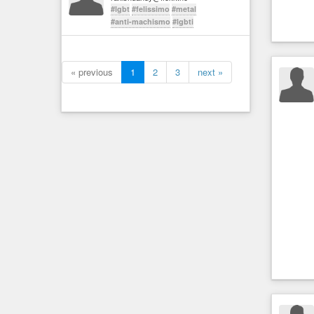
#lgbt
#felissimo
#metal
#anti-machismo
#lgbti
« previous
1
2
3
next »