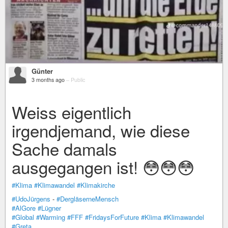
Günter
3 months ago
–
Public
Weiss eigentlich
irgendjemand, wie diese
Sache damals
ausgegangen ist! 😳😳😳
#Klima
#Klimawandel
#Klimakirche
#UdoJürgens
-
#DergläserneMensch
#AlGore
#Lügner
#Global
#Warming
#FFF
#FridaysForFuture
#Klima
#Klimawandel
#Greta