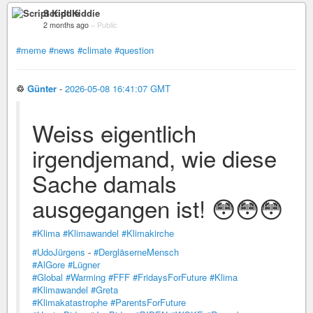
Script Kiddie
2 months ago
–
Public
#meme
#news
#climate
#question
♲
Günter
-
2026-05-08 16:41:07 GMT
Weiss eigentlich
irgendjemand, wie diese
Sache damals
ausgegangen ist! 😳😳😳
#Klima
#Klimawandel
#Klimakirche
#UdoJürgens
-
#DergläserneMensch
#AlGore
#Lügner
#Global
#Warming
#FFF
#FridaysForFuture
#Klima
#Klimawandel
#Greta
#Klimakatastrophe
#ParentsForFuture