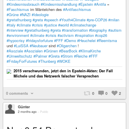
#Kindesmissbrauch
#Kindesmisshandlung
#Epstein
#Antifa
=
#Faschismus
im Mäntelchen des
#Antifaschismus
#Grüne
#NAZI
#Ideologie
#gretathunberg
#greta
#speech
#Youth4Climate
#pre-COP26
#milan
#italy
#climate
#crisis
#justice
#world
#climatechange
#interview
#gretathunberg
#greta
#transformation
#biography
#autism
#environment
#climate
#crisis
#activism
#inspiration
#cop26
#hypocrisy
#fridaysforfuture
#FFF
#Demo
#Heuchelei
#Reemtsma
und
#LuiSSA
#Neubauer
sind
#Oligarchen
!
#Asoziale
#Asozialen
#Grünen
#BearBock
#KlimaKirche
#Umweltschutz
#Palmer
#Greta
#Strom
#Reiche
#FFF
#FridayForFutures
#Thunberg
#WOKE
2015 verschwunden, jetzt den in Epstein-Akten: Der Fall
Michele und das Netzwerk falscher Versprechen
0 comments
0
0
2
Günter
2 months ago
–
Public