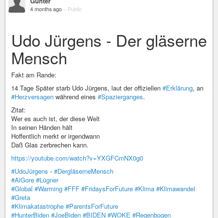
Günter
4 months ago
–
Public
Udo Jürgens - Der gläserne
Mensch
Fakt am Rande:
14 Tage Später starb Udo Jürgens, laut der offiziellen
#Erklärung
, an
#Herzversagen
während eines
#Spazierganges
.
Zitat:
Wer es auch ist, der diese Welt
In seinen Händen hält
Hoffentlich merkt er irgendwann
Daß Glas zerbrechen kann.
https://youtube.com/watch?v=YXGFCmNX0g0
#UdoJürgens
-
#DergläserneMensch
#AlGore
#Lügner
#Global
#Warming
#FFF
#FridaysForFuture
#Klima
#Klimawandel
#Greta
#Klimakatastrophe
#ParentsForFuture
#HunterBiden
#JoeBiden
#BIDEN
#WOKE
#Regenbogen