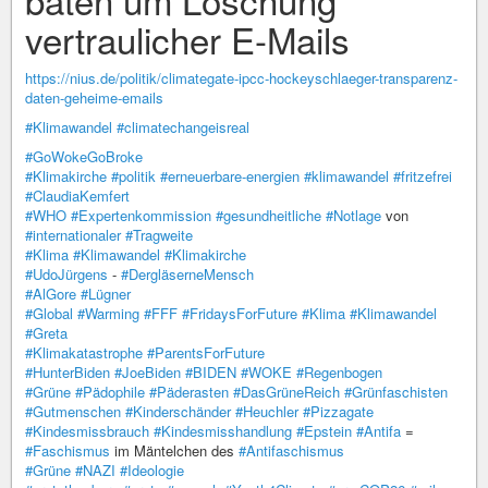
vertraulicher E-Mails
https://nius.de/politik/climategate-ipcc-hockeyschlaeger-transparenz-
daten-geheime-emails
#Klimawandel
#climatechangeisreal
#GoWokeGoBroke
#Klimakirche
#politik
#erneuerbare-energien
#klimawandel
#fritzefrei
#ClaudiaKemfert
#WHO
#Expertenkommission
#gesundheitliche
#Notlage
von
#internationaler
#Tragweite
#Klima
#Klimawandel
#Klimakirche
#UdoJürgens
-
#DergläserneMensch
#AlGore
#Lügner
#Global
#Warming
#FFF
#FridaysForFuture
#Klima
#Klimawandel
#Greta
#Klimakatastrophe
#ParentsForFuture
#HunterBiden
#JoeBiden
#BIDEN
#WOKE
#Regenbogen
#Grüne
#Pädophile
#Päderasten
#DasGrüneReich
#Grünfaschisten
#Gutmenschen
#Kinderschänder
#Heuchler
#Pizzagate
#Kindesmissbrauch
#Kindesmisshandlung
#Epstein
#Antifa
=
#Faschismus
im Mäntelchen des
#Antifaschismus
#Grüne
#NAZI
#Ideologie