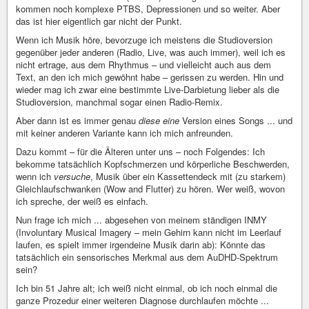
kommen noch komplexe PTBS, Depressionen und so weiter. Aber
das ist hier eigentlich gar nicht der Punkt.
Wenn ich Musik höre, bevorzuge ich meistens die Studioversion
gegenüber jeder anderen (Radio, Live, was auch immer), weil ich es
nicht ertrage, aus dem Rhythmus – und vielleicht auch aus dem
Text, an den ich mich gewöhnt habe – gerissen zu werden. Hin und
wieder mag ich zwar eine bestimmte Live-Darbietung lieber als die
Studioversion, manchmal sogar einen Radio-Remix.
Aber dann ist es immer genau
diese eine
Version eines Songs ... und
mit keiner anderen Variante kann ich mich anfreunden.
Dazu kommt – für die Älteren unter uns – noch Folgendes: Ich
bekomme tatsächlich Kopfschmerzen und körperliche Beschwerden,
wenn ich
versuche
, Musik über ein Kassettendeck mit (zu starkem)
Gleichlaufschwanken (Wow and Flutter) zu hören. Wer weiß, wovon
ich spreche, der weiß es einfach.
Nun frage ich mich ... abgesehen von meinem ständigen INMY
(Involuntary Musical Imagery – mein Gehirn kann nicht im Leerlauf
laufen, es spielt immer irgendeine Musik darin ab): Könnte das
tatsächlich ein sensorisches Merkmal aus dem AuDHD-Spektrum
sein?
Ich bin 51 Jahre alt; ich weiß nicht einmal, ob ich noch einmal die
ganze Prozedur einer weiteren Diagnose durchlaufen möchte ...