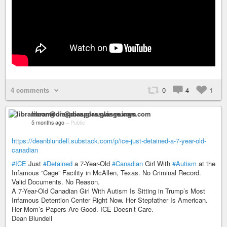
4 comments
0
4
1
libramoon@diaspora.glasswings.com
5 months ago
–
Public
https://deanblundell.substack.com/p/ice-just-detained-a-7-year-old-
canadian
#ICE
Just
#Detained
a 7-Year-Old
#Canadian
Girl With
#Autism
at the
Infamous “Cage” Facility in McAllen, Texas. No Criminal Record.
Valid Documents. No Reason.
A 7-Year-Old Canadian Girl With Autism Is Sitting in Trump’s Most
Infamous Detention Center Right Now. Her Stepfather Is American.
Her Mom’s Papers Are Good. ICE Doesn’t Care.
Dean Blundell