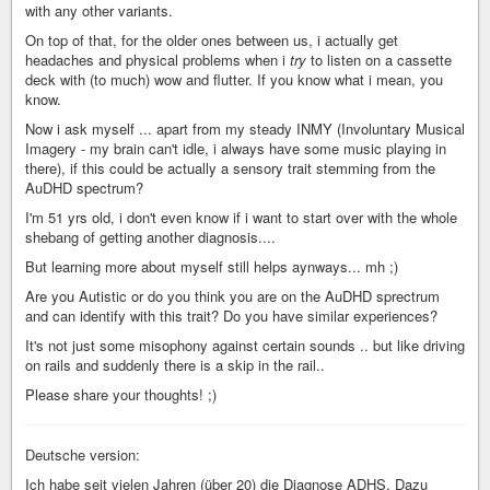
with any other variants.
On top of that, for the older ones between us, i actually get
headaches and physical problems when i
try
to listen on a cassette
deck with (to much) wow and flutter. If you know what i mean, you
know.
Now i ask myself ... apart from my steady INMY (Involuntary Musical
Imagery - my brain can't idle, i always have some music playing in
there), if this could be actually a sensory trait stemming from the
AuDHD spectrum?
I'm 51 yrs old, i don't even know if i want to start over with the whole
shebang of getting another diagnosis....
But learning more about myself still helps aynways... mh ;)
Are you Autistic or do you think you are on the AuDHD sprectrum
and can identify with this trait? Do you have similar experiences?
It's not just some misophony against certain sounds .. but like driving
on rails and suddenly there is a skip in the rail..
Please share your thoughts! ;)
Deutsche version:
Ich habe seit vielen Jahren (über 20) die Diagnose ADHS. Dazu