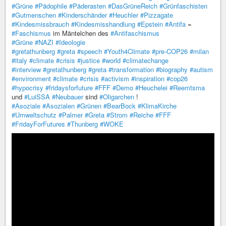
#Grüne
#Pädophile
#Päderasten
#DasGrüneReich
#Grünfaschisten
#Gutmenschen
#Kinderschänder
#Heuchler
#Pizzagate
#Kindesmissbrauch
#Kindesmisshandlung
#Epstein
#Antifa
=
#Faschismus
im Mäntelchen des
#Antifaschismus
#Grüne
#NAZI
#Ideologie
#gretathunberg
#greta
#speech
#Youth4Climate
#pre-COP26
#milan
#italy
#climate
#crisis
#justice
#world
#climatechange
#interview
#gretathunberg
#greta
#transformation
#biography
#autism
#environment
#climate
#crisis
#activism
#inspiration
#cop26
#hypocrisy
#fridaysforfuture
#FFF
#Demo
#Heuchelei
#Reemtsma
und
#LuiSSA
#Neubauer
sind
#Oligarchen
!
#Asoziale
#Asozialen
#Grünen
#BearBock
#KlimaKirche
#Umweltschutz
#Palmer
#Greta
#Strom
#Reiche
#FFF
#FridayForFutures
#Thunberg
#WOKE