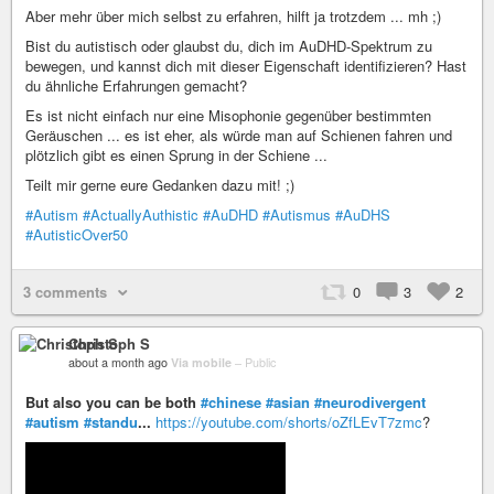
Aber mehr über mich selbst zu erfahren, hilft ja trotzdem ... mh ;)
Bist du autistisch oder glaubst du, dich im AuDHD-Spektrum zu
bewegen, und kannst dich mit dieser Eigenschaft identifizieren? Hast
du ähnliche Erfahrungen gemacht?
Es ist nicht einfach nur eine Misophonie gegenüber bestimmten
Geräuschen ... es ist eher, als würde man auf Schienen fahren und
plötzlich gibt es einen Sprung in der Schiene ...
Teilt mir gerne eure Gedanken dazu mit! ;)
#Autism
#ActuallyAuthistic
#AuDHD
#Autismus
#AuDHS
#AutisticOver50
3 comments
0
3
2
Christoph S
about a month ago
Via mobile
–
Public
But also you can be both
#chinese
#asian
#neurodivergent
#autism
#standu
...
https://youtube.com/shorts/oZfLEvT7zmc
?