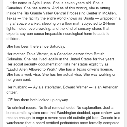
..."Her name is Ayla Lucas. She is seven years old. She is
Canadian. She has autism. And as of this writing, she is sitting
inside the Rio Grande Valley Central Processing Center in McAllen,
Texas — the facility the entire world knows as Ursula — wrapped in a
mylar space blanket, sleeping on a floor mat, subjected to 24-hour
lights, noise, overcrowding, and the kind of sensory chaos that
experts say can cause irreparable neurological harm to autistic
children.
She has been there since Saturday.
Her mother, Tania Warner, is a Canadian citizen from British
Columbia. She has lived legally in the United States for five years.
Her social security documentation lists her status explicitly as
“Lawful Alien Allowed to Work.” She has a Texas driver’s licence.
She has a work visa. She has her actual visa. She was working on
her green card.
Her husband — Ayla’s stepfather, Edward Warner — is an American
citizen.
ICE has them both locked up anyway.
No criminal record. No final removal order. No explanation. Just a
bureaucratic system error that Washington decided, upon review, was
reason enough to cage a seven-year-old autistic girl from Canada in a
warehouse that a board-certified pediatrician once formally compared