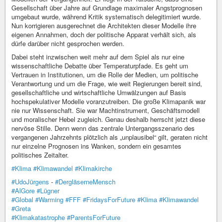
Gesellschaft über Jahre auf Grundlage maximaler Angstprognosen
umgebaut wurde, während Kritik systematisch delegitimiert wurde.
Nun korrigieren ausgerechnet die Architekten dieser Modelle ihre
eigenen Annahmen, doch der politische Apparat verhält sich, als
dürfe darüber nicht gesprochen werden.
Dabei steht inzwischen weit mehr auf dem Spiel als nur eine
wissenschaftliche Debatte über Temperaturpfade. Es geht um
Vertrauen in Institutionen, um die Rolle der Medien, um politische
Verantwortung und um die Frage, wie weit Regierungen bereit sind,
gesellschaftliche und wirtschaftliche Umwälzungen auf Basis
hochspekulativer Modelle voranzutreiben. Die große Klimapanik war
nie nur Wissenschaft. Sie war Machtinstrument, Geschäftsmodell
und moralischer Hebel zugleich. Genau deshalb herrscht jetzt diese
nervöse Stille. Denn wenn das zentrale Untergangsszenario des
vergangenen Jahrzehnts plötzlich als „unplausibel“ gilt, geraten nicht
nur einzelne Prognosen ins Wanken, sondern ein gesamtes
politisches Zeitalter.
#Klima
#Klimawandel
#Klimakirche
#UdoJürgens
-
#DergläserneMensch
#AlGore
#Lügner
#Global
#Warming
#FFF
#FridaysForFuture
#Klima
#Klimawandel
#Greta
#Klimakatastrophe
#ParentsForFuture