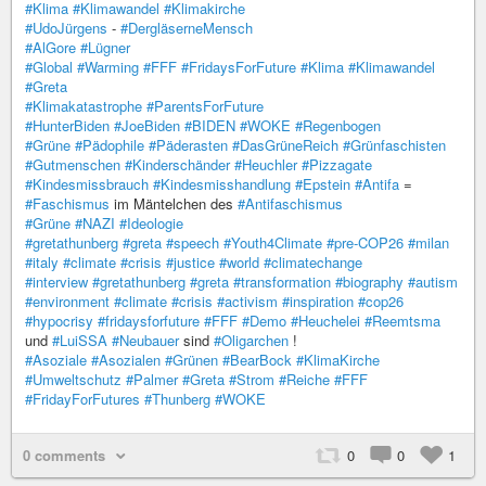
#Klima
#Klimawandel
#Klimakirche
#UdoJürgens
-
#DergläserneMensch
#AlGore
#Lügner
#Global
#Warming
#FFF
#FridaysForFuture
#Klima
#Klimawandel
#Greta
#Klimakatastrophe
#ParentsForFuture
#HunterBiden
#JoeBiden
#BIDEN
#WOKE
#Regenbogen
#Grüne
#Pädophile
#Päderasten
#DasGrüneReich
#Grünfaschisten
#Gutmenschen
#Kinderschänder
#Heuchler
#Pizzagate
#Kindesmissbrauch
#Kindesmisshandlung
#Epstein
#Antifa
=
#Faschismus
im Mäntelchen des
#Antifaschismus
#Grüne
#NAZI
#Ideologie
#gretathunberg
#greta
#speech
#Youth4Climate
#pre-COP26
#milan
#italy
#climate
#crisis
#justice
#world
#climatechange
#interview
#gretathunberg
#greta
#transformation
#biography
#autism
#environment
#climate
#crisis
#activism
#inspiration
#cop26
#hypocrisy
#fridaysforfuture
#FFF
#Demo
#Heuchelei
#Reemtsma
und
#LuiSSA
#Neubauer
sind
#Oligarchen
!
#Asoziale
#Asozialen
#Grünen
#BearBock
#KlimaKirche
#Umweltschutz
#Palmer
#Greta
#Strom
#Reiche
#FFF
#FridayForFutures
#Thunberg
#WOKE
0 comments
0
0
1