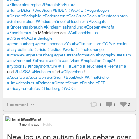
#Klimakatastrophe
#ParentsForFuture
#HunterBiden
#JoeBiden
#BIDEN
#WOKE
#Regenbogen
#Grüne
#Pädophile
#Päderasten
#DasGrüneReich
#Grünfaschisten
#Gutmenschen
#Kinderschänder
#Heuchler
#Pizzagate
#Kindesmissbrauch
#Kindesmisshandlung
#Epstein
#Antifa
=
#Faschismus
im Mäntelchen des
#Antifaschismus
#Grüne
#NAZI
#Ideologie
#gretathunberg
#greta
#speech
#Youth4Climate
#pre-COP26
#milan
#italy
#climate
#crisis
#justice
#world
#climatechange
#interview
#gretathunberg
#greta
#transformation
#biography
#autism
#environment
#climate
#crisis
#activism
#inspiration
#cop26
#hypocrisy
#fridaysforfuture
#FFF
#Demo
#Heuchelei
#Reemtsma
und
#LuiSSA
#Neubauer
sind
#Oligarchen
!
#Asoziale
#Asozialen
#Grünen
#BearBock
#KlimaKirche
#Umweltschutz
#Palmer
#Greta
#Strom
#Reiche
#FFF
#FridayForFutures
#Thunberg
#WOKE
1 comment
1
1
3
Hans Wurst
3 months ago
–
Public
New focus on autism fuels debate over