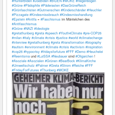
#HunterBiden
#JoeBiden
#BIDEN
#WOKE
#Regenbogen
#Grüne
#Pädophile
#Päderasten
#DasGrüneReich
#Grünfaschisten
#Gutmenschen
#Kinderschänder
#Heuchler
#Pizzagate
#Kindesmissbrauch
#Kindesmisshandlung
#Epstein
#Antifa
=
#Faschismus
im Mäntelchen des
#Antifaschismus
#Grüne
#NAZI
#Ideologie
#gretathunberg
#greta
#speech
#Youth4Climate
#pre-COP26
#milan
#italy
#climate
#crisis
#justice
#world
#climatechange
#interview
#gretathunberg
#greta
#transformation
#biography
#autism
#environment
#climate
#crisis
#activism
#inspiration
#cop26
#hypocrisy
#fridaysforfuture
#FFF
#Demo
#Heuchelei
#Reemtsma
und
#LuiSSA
#Neubauer
sind
#Oligarchen
!
#Asoziale
#Asozialen
#Grünen
#BearBock
#KlimaKirche
#Umweltschutz
#Palmer
#Greta
#Strom
#Reiche
#FFF
#FridayForFutures
#Thunberg
#WOKE