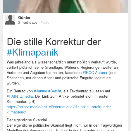
Günter
3 months ago
–
Public
Die stille Korrektur der
#Klimapanik
Was jahrelang als wissenschaftlich unumstößlich verkauft wurde,
verliert plötzlich seine Grundlage. Während Regierungen weiter an
Verboten und Abgaben festhalten, kassieren
#IPCC-Autoren
jene
Szenarien, mit denen Angst und politische Eingriffe legitimiert
wurden.
Ein Beitrag von
#Janine
#Beicht
, als Textbeitrag zu lesen auf
#HAINTZmedia
. Der Link zum Artikel befindet sich im ersten
Kommentar. (JB)
https://haintz.media/artikel/international/die-stille-korrektur-der-
klimapanik/
Der eigentliche Skandal
Der eigentliche politische Skandal liegt nicht nur in den fragwürdigen
Modellen der Vergangenheit. Er liegt in der Tatsache, dass eine