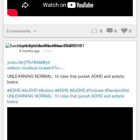
0 comments
0
0
0
hackbyte #antifa #friendica 13HB1
5 months ago
–
Public
youtu.be/j7RxHkMeBy0
redirect.invidious.io/watch?v=…
UNLEARNING NORMAL: 10 rules that punish ADHD and autistic
brains
#ADHD
#AuDHD
#Autism
#ADHS
#AuDHS
#Youtube
#RandomShit
UNLEARNING NORMAL: 10 rules that punish ADHD and autistic
brains