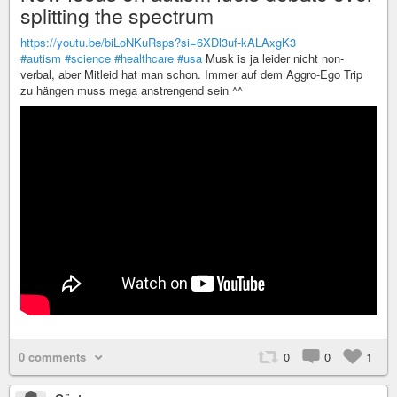
splitting the spectrum
https://youtu.be/biLoNKuRsps?si=6XDl3uf-kALAxgK3
#autism
#science
#healthcare
#usa
Musk is ja leider nicht non-
verbal, aber Mitleid hat man schon. Immer auf dem Aggro-Ego Trip
zu hängen muss mega anstrengend sein ^^
0 comments
0
0
1