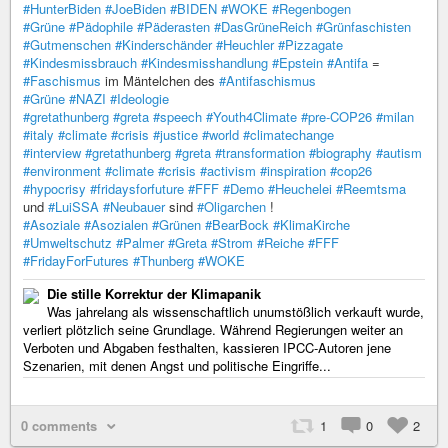
#HunterBiden
#JoeBiden
#BIDEN
#WOKE
#Regenbogen
#Grüne
#Pädophile
#Päderasten
#DasGrüneReich
#Grünfaschisten
#Gutmenschen
#Kinderschänder
#Heuchler
#Pizzagate
#Kindesmissbrauch
#Kindesmisshandlung
#Epstein
#Antifa
=
#Faschismus
im Mäntelchen des
#Antifaschismus
#Grüne
#NAZI
#Ideologie
#gretathunberg
#greta
#speech
#Youth4Climate
#pre-COP26
#milan
#italy
#climate
#crisis
#justice
#world
#climatechange
#interview
#gretathunberg
#greta
#transformation
#biography
#autism
#environment
#climate
#crisis
#activism
#inspiration
#cop26
#hypocrisy
#fridaysforfuture
#FFF
#Demo
#Heuchelei
#Reemtsma
und
#LuiSSA
#Neubauer
sind
#Oligarchen
!
#Asoziale
#Asozialen
#Grünen
#BearBock
#KlimaKirche
#Umweltschutz
#Palmer
#Greta
#Strom
#Reiche
#FFF
#FridayForFutures
#Thunberg
#WOKE
Die stille Korrektur der Klimapanik
Was jahrelang als wissenschaftlich unumstößlich verkauft wurde,
verliert plötzlich seine Grundlage. Während Regierungen weiter an
Verboten und Abgaben festhalten, kassieren IPCC-Autoren jene
Szenarien, mit denen Angst und politische Eingriffe...
0 comments
1
0
2