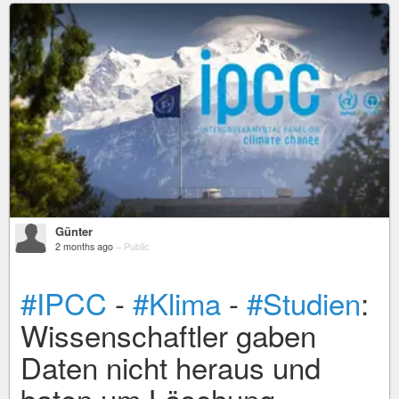
Günter
2 months ago
–
Public
#IPCC
-
#Klima
-
#Studien
:
Wissenschaftler gaben
Daten nicht heraus und
baten um Löschung