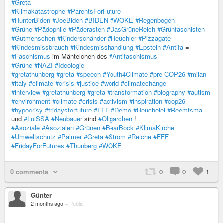
#Greta
#Klimakatastrophe
#ParentsForFuture
#HunterBiden
#JoeBiden
#BIDEN
#WOKE
#Regenbogen
#Grüne
#Pädophile
#Päderasten
#DasGrüneReich
#Grünfaschisten
#Gutmenschen
#Kinderschänder
#Heuchler
#Pizzagate
#Kindesmissbrauch
#Kindesmisshandlung
#Epstein
#Antifa
=
#Faschismus
im Mäntelchen des
#Antifaschismus
#Grüne
#NAZI
#Ideologie
#gretathunberg
#greta
#speech
#Youth4Climate
#pre-COP26
#milan
#italy
#climate
#crisis
#justice
#world
#climatechange
#interview
#gretathunberg
#greta
#transformation
#biography
#autism
#environment
#climate
#crisis
#activism
#inspiration
#cop26
#hypocrisy
#fridaysforfuture
#FFF
#Demo
#Heuchelei
#Reemtsma
und
#LuiSSA
#Neubauer
sind
#Oligarchen
!
#Asoziale
#Asozialen
#Grünen
#BearBock
#KlimaKirche
#Umweltschutz
#Palmer
#Greta
#Strom
#Reiche
#FFF
#FridayForFutures
#Thunberg
#WOKE
0 comments
0
0
1
Günter
2 months ago
–
Public