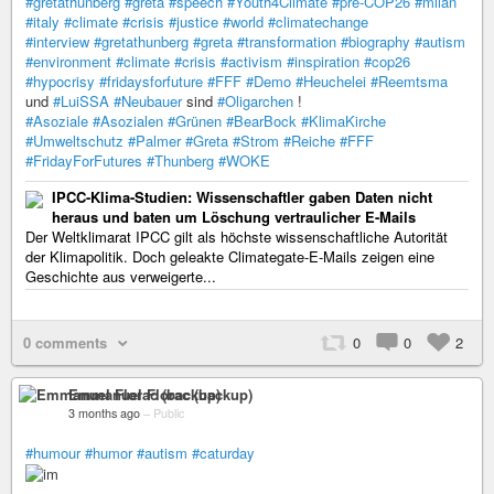
#gretathunberg
#greta
#speech
#Youth4Climate
#pre-COP26
#milan
#italy
#climate
#crisis
#justice
#world
#climatechange
#interview
#gretathunberg
#greta
#transformation
#biography
#autism
#environment
#climate
#crisis
#activism
#inspiration
#cop26
#hypocrisy
#fridaysforfuture
#FFF
#Demo
#Heuchelei
#Reemtsma
und
#LuiSSA
#Neubauer
sind
#Oligarchen
!
#Asoziale
#Asozialen
#Grünen
#BearBock
#KlimaKirche
#Umweltschutz
#Palmer
#Greta
#Strom
#Reiche
#FFF
#FridayForFutures
#Thunberg
#WOKE
IPCC-Klima-Studien: Wissenschaftler gaben Daten nicht
heraus und baten um Löschung vertraulicher E-Mails
Der Weltklimarat IPCC gilt als höchste wissenschaftliche Autorität
der Klimapolitik. Doch geleakte Climategate-E-Mails zeigen eine
Geschichte aus verweigerte...
0 comments
0
0
2
Emmanuel Florac (backup)
3 months ago
–
Public
#humour
#humor
#autism
#caturday