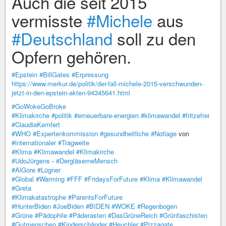
Auch die seit 2015
vermisste
#Michele
aus
#Deutschland
soll zu den
Opfern gehören.
#Epstein
#BillGates
#Erpressung
https://www.merkur.de/politik/der-fall-michele-2015-verschwunden-
jetzt-in-den-epstein-akten-94345641.html
#GoWokeGoBroke
#Klimakirche
#politik
#erneuerbare-energien
#klimawandel
#fritzefrei
#ClaudiaKemfert
#WHO
#Expertenkommission
#gesundheitliche
#Notlage
von
#internationaler
#Tragweite
#Klima
#Klimawandel
#Klimakirche
#UdoJürgens
-
#DergläserneMensch
#AlGore
#Lügner
#Global
#Warming
#FFF
#FridaysForFuture
#Klima
#Klimawandel
#Greta
#Klimakatastrophe
#ParentsForFuture
#HunterBiden
#JoeBiden
#BIDEN
#WOKE
#Regenbogen
#Grüne
#Pädophile
#Päderasten
#DasGrüneReich
#Grünfaschisten
#Gutmenschen
#Kinderschänder
#Heuchler
#Pizzagate