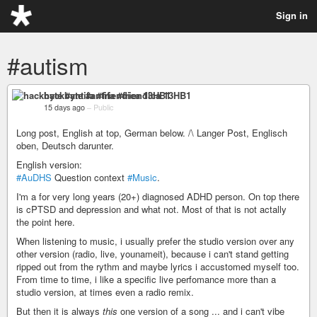
Sign in
#autism
hackbyte #antifa #friendica 13HB1
15 days ago
–
Public
Long post, English at top, German below. /\ Langer Post, Englisch
oben, Deutsch darunter.
English version:
#AuDHS
Question context
#Music
.
I'm a for very long years (20+) diagnosed ADHD person. On top there
is cPTSD and depression and what not. Most of that is not actally
the point here.
When listening to music, i usually prefer the studio version over any
other version (radio, live, younameit), because i can't stand getting
ripped out from the rythm and maybe lyrics i accustomed myself too.
From time to time, i like a specific live perfomance more than a
studio version, at times even a radio remix.
But then it is always
this
one version of a song ... and i can't vibe