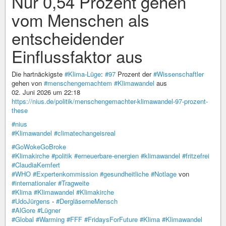
Nur 0,54 Prozent gehen
vom Menschen als
entscheidender
Einflussfaktor aus
Die hartnäckigste
#Klima-Lüge
:
#97
Prozent der
#Wissenschaftler
gehen von
#menschengemachtem
#Klimawandel
aus
02. Juni 2026 um 22:18
https://nius.de/politik/menschengemachter-klimawandel-97-prozent-
these
#nius
#Klimawandel
#climatechangeisreal
#GoWokeGoBroke
#Klimakirche
#politik
#erneuerbare-energien
#klimawandel
#fritzefrei
#ClaudiaKemfert
#WHO
#Expertenkommission
#gesundheitliche
#Notlage
von
#internationaler
#Tragweite
#Klima
#Klimawandel
#Klimakirche
#UdoJürgens
-
#DergläserneMensch
#AlGore
#Lügner
#Global
#Warming
#FFF
#FridaysForFuture
#Klima
#Klimawandel