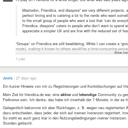
Mastodon, Friendica, and diaspora* are very different projects, 
perfect timing and is catering a lot to the nerds who want somethin
to the small group of people who want a tool that “can do everyt
Friendica. diaspora* caters to people who don’t want to spend 
appreciate a simpler UX and are fine with the reduced set of fea
“Groups” on Friendica are still bewildering. While I can create a “g
mods), making it known to others would be a time-consuming proces
Show mor
people find my group and join it. I did manage to find and “join” (I t
1 Like
any posts! Just a few shared memes and that kind of thing. I actuall
Friendica, but to be truthful I haven’t given it time enough to see an
"Learning Friendica"
is
definitely
a factor when it comes to bringin
platforms like Fakebook, MeWe, whatever. Sky’s comment quoted abov
Jools
-
27 days ago
make use of all the fancy super-razoo features like calendars and th
Ein kurzer Hinweis von mir zu Registrierungen und Kontolöschungen auf fri
can edit a post on Friendica to correct errors and such. Still not pos
Mein Ziel für friendica.de war, eine
aktive
und
lebendige
Community zu gesta
Fediverse sein. Ich denke, das habe ich innerhalb der 7 Monate, in der es f
Gelegentlich bekomme ich aber Rückfragen, z. B. wegen neu registrierten 
dazu entschieden, dass jeder, der sich auf meinen Instanzen registriert, i
So steht es auch ganz klar in den Nutzungsbedingungen meiner Instanzen. 
Stunden gelöscht.