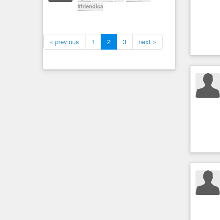
#friendica
« previous
1
2
3
next »