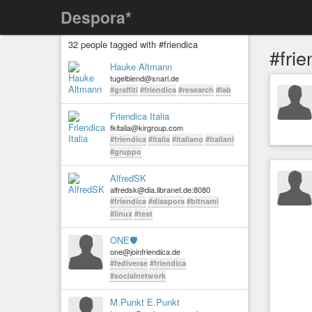
Despora*
32 people tagged with #friendica
#frie
Hauke Altmann
tugelblend@snarl.de
#graffiti
#friendica
#research
#lab
Friendica Italia
fkitalia@kirgroup.com
#friendica
#italia
#italiano
#italiani
#gruppo
AlfredSK
alfredsk@dia.libranet.de:8080
#friendica
#diaspora
#bitnami
#linux
#test
ONE🛡︎
one@joinfriendica.de
#fediverse
#friendica
#socialnetwork
M.Punkt E.Punkt