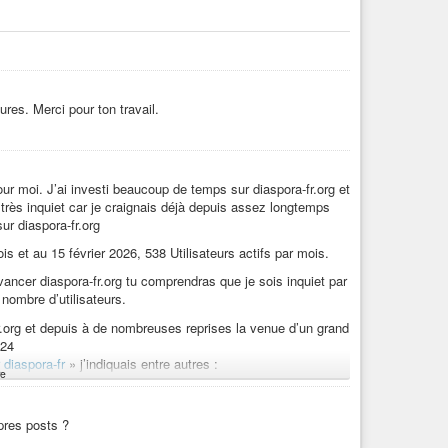
ures. Merci pour ton travail.
ur moi. J’ai investi beaucoup de temps sur diaspora-fr.org et
 très inquiet car je craignais déjà depuis assez longtemps
ur diaspora-fr.org
is et au 15 février 2026, 538 Utilisateurs actifs par mois.
vancer diaspora-fr.org tu comprendras que je sois inquiet par
 nombre d’utilisateurs.
.org et depuis à de nombreuses reprises la venue d’un grand
024
 diaspora-fr
» j’indiquais entre autres :
e
r un très grand nombre d’internautes vers diaspora-fr
pres posts ?