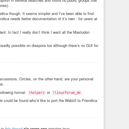
option in several searches and found no public groups that
ones).
ndica though. It seems simpler and I’ve been able to find
ndica needs better documentation of it’s own - for users at
dant. In fact I really don’t think I want all the Mastodon
posedly possible on diaspora too although there’s no GUI for
iscussions. Circles, on the other hand, are your personal
es.
ollowing format:
or
.
!helpers
!linuxforum_de
ple could be found who’d like to port the WebUI to Friendica.
o in
this thread
six years ago
remains true: