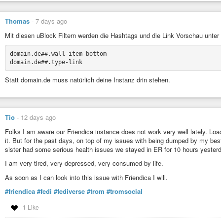
5 millions d’exemplaires distribués chaque jour, 50 millions de l
Thomas
-
7 days ago
Mit diesen uBlock Filtern werden die Hashtags und die Link Vorschau unter
J’ai bien conscience qu’il y a un énorme décalage entre ce que j’an
chute du nombre d’utilisateurs actifs par mois. Mais je ne suis pa
domain.de##.wall-item-bottom

d’internautes arrivera mais il arrivera car je suis quelqu’un d’expéri
En septembre 2000 j’ai créé avec ma femme doublement handicapée
Orvinfait. En 2012, il y avait sur le portail orvinfait.fr sur lequel j’ai 
Statt domain.de muss natürlich deine Instanz drin stehen.
Sache que je suis persévérant et que je fais mon maximum pour qu’u
actifs. Je pense maintenant savoir comment obtenir cela avant mai 
force d’y travailler on fini toujours par obtenir le résultat recherché.
Tio
-
12 days ago
Folks I am aware our Friendica instance does not work very well lately. Loads 
it. But for the past days, on top of my issues with being dumped by my bes
sister had some serious health issues we stayed in ER for 10 hours yester
I am very tired, very depressed, very consumed by life.
As soon as I can look into this issue with Friendica I will.
#friendica
#fedi
#fediverse
#trom
#tromsocial
1 Like