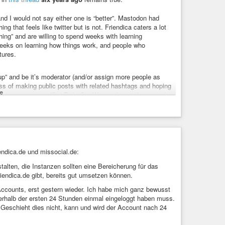
and I would not say either one is “better”. Mastodon had
g that feels like twitter but is not. Friendica caters a lot
hing” and are willing to spend weeks with learning
weeks on learning how things work, and people who
tures.
roup” and be it’s moderator (and/or assign more people as
s of making public posts with related hashtags and hoping
e
hink) some groups (StarTrek, StarWars, others), there aren’t
y do better with Aspects on d* so far than with “groups” on
d appreciate the differences.
g new users to federated platforms from proprietary
e is still relevant for a user like me who doesn’t really
umbs-down (“dislike”) features. BUT: It’s wicked cool that I
endica.de und missocial.de:
sible on d*.
lten, die Instanzen sollten eine Bereicherung für das
riendica.de gibt, bereits gut umsetzen können.
Accounts, erst gestern wieder. Ich habe mich ganz bewusst
nnerhalb der ersten 24 Stunden einmal eingeloggt haben muss.
Geschieht dies nicht, kann und wird der Account nach 24