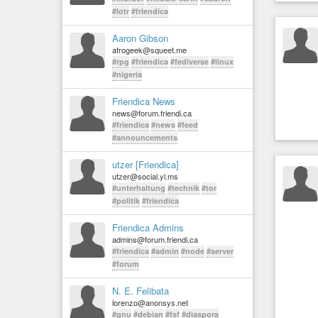
#lotr
#friendica
Aaron Gibson
afrogeek@squeet.me
#rpg
#friendica
#fediverse
#linux
#nigeria
Friendica News
news@forum.friendi.ca
#friendica
#news
#feed
#announcements
utzer [Friendica]
utzer@social.yl.ms
#unterhaltung
#technik
#tor
#politik
#friendica
Friendica Admins
admins@forum.friendi.ca
#friendica
#admin
#node
#server
#forum
N. E. Felibata
lorenzo@anonsys.net
#gnu
#debian
#fsf
#diaspora