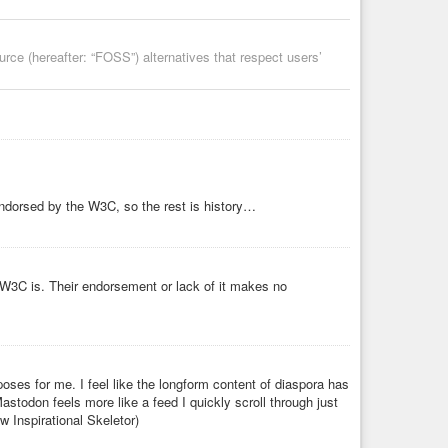
ce (hereafter: “FOSS”) alternatives that respect users’
 endorsed by the W3C, so the rest is history…
 W3C is. Their endorsement or lack of it makes no
oses for me. I feel like the longform content of diaspora has
stodon feels more like a feed I quickly scroll through just
w Inspirational Skeletor)