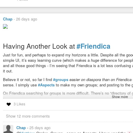
Chap
-
26 days ago
Having Another Look at
#Friendica
Just for fun, and perhaps to expand my horizons a little. Despite all the go
simple UI, it’s easy learning curve (which makes a
huge
difference for peopl
and all those good things - I’m seeing that Friendica is a lot less confusing 
it out.
Believe it or not, so far I find
#groups
easier on diaspora than on Friendica
sense. I simply use
#Aspects
to make my own groups; and posting to the gr
On Friendica searching for groups is more difficult. There’s no “directory of 
Show more
group memberships. And very few groups that I was able to find were very spe
like “Livinghistory” or “reenactors” or “ReformedChristians” or “XfceUsers” o
3 Likes
So far it’s still been kind of fun, and it does reach a lot more people in the 
Show 12 more comments
it’s steeper learning curve, it’s easier than I remember from my earlier expe
Chap
-
25 days ago