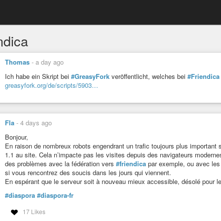
ndica
Thomas
-
a day ago
Ich habe ein Skript bei
#GreasyFork
veröffentlicht, welches bei
#Friendica
greasyfork.org/de/scripts/5903…
Fla
-
4 days ago
Bonjour,
En raison de nombreux robots engendrant un trafic toujours plus important s
1.1 au site. Cela n’impacte pas les visites depuis des navigateurs moderne
des problèmes avec la fédération vers
#friendica
par exemple, ou avec les 
si vous rencontrez des soucis dans les jours qui viennent.
En espérant que le serveur soit à nouveau mieux accessible, désolé pour le
#diaspora
#diaspora-fr
17 Likes