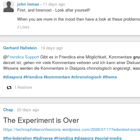
john lomax
-
11 days ago
First, and foremost - Look after yourself!
When you are more in the mood then have a look at these problems, b
2 Likes
Gerhard Hallstein
-
19 days ago
@
Friendica Support
Gibt es in Friendica eine Möglichkeit, Kommentare
gru
derzeit ist, gehen mir viele Kommentare verloren und ich kann einer Diskuss
Wissens werden die Kommentare in Diaspora chronologisch angezeigt, was m
#diaspora
#friendica
#kommentare
#chronologisch
#thema
1 Reshare
Chap
-
23 days ago
The Experiment is Over
https://technophobeconfessions.wordpress.com/2026/07/17/federated-socia
#the-federation
#fediverse
#friendica
#diaspora
#social-media