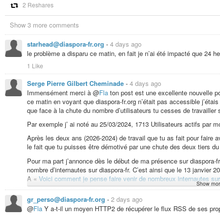
2 Reshares
Show 3 more comments
starhead@diaspora-fr.org
-
4 days ago
le problème a disparu ce matin, en fait je n’ai été impacté que 24 he
1 Like
Serge Pierre Gilbert Cheminade
-
4 days ago
Immensément merci à @
Fla
ton post est une excellente nouvelle po
ce matin en voyant que diaspora-fr.org n’était pas accessible j’étais
que face à la chute du nombre d’utilisateurs tu cesses de travailler s
Par exemple j’ ai noté au 25/03/2024, 1713 Utilisateurs actifs par mo
Après les deux ans (2026-2024) de travail que tu as fait pour faire a
le fait que tu puisses être démotivé par une chute des deux tiers du
Pour ma part j’annonce dès le début de ma présence sur diaspora-fr
nombre d’internautes sur diaspora-fr. C’est ainsi que le 13 janvier 2
A «
Voici comment je pense faire venir de nombreux internautes sur
Show mor
Je compte sur alliancepresse.fr et ses 297 titres pour faire veni
gr_perso@diaspora-fr.org
-
2 days ago
@
Fla
Y a-t-il un moyen HTTP2 de récupérer le flux RSS de ses pro
Alliance presse c’est :