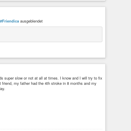
ecteurs mensuels ; 12 000 journalistes.
#Friendica
ausgeblendet
nonce pour bientôt depuis plusieurs années maintenant et la
s devin. Je ne peux pas prédire quand ce grand nombre
ence. Je suis né le 30 juin 1960. J’ai donc 66 ans aujourd’hui.
 ( handicap mental plus handicap physique ) la SARL
toujours travaillé seul, onze mille visiteurs par jour.
n jour diaspora-fr.org compte de très nombreux utilisateurs
2027. J’y travaille mais je ne suis pas devin. Cependant à
super slow or not at all at times. I know and I will try to fix
t friend, my father had the 4th stroke in 8 months and my
day.