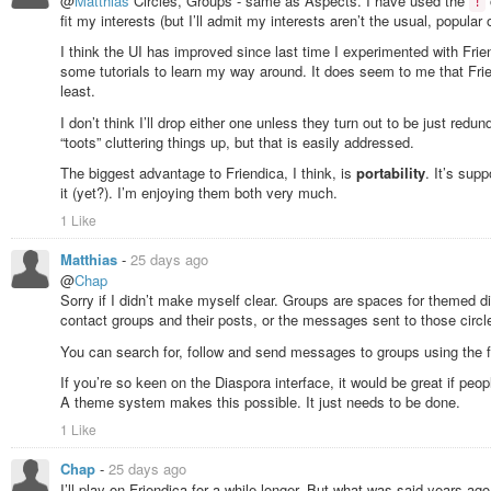
@
Matthias
Circles, Groups - same as Aspects. I have used the
!
fit my interests (but I’ll admit my interests aren’t the usual, popular 
I think the UI has improved since last time I experimented with Frie
some tutorials to learn my way around. It does seem to me that Frie
least.
I don’t think I’ll drop either one unless they turn out to be just redun
“toots” cluttering things up, but that is easily addressed.
The biggest advantage to Friendica, I think, is
portability
. It’s sup
it (yet?). I’m enjoying them both very much.
1 Like
Matthias
-
25 days ago
@
Chap
Sorry if I didn’t make myself clear. Groups are spaces for themed d
contact groups and their posts, or the messages sent to those circl
You can search for, follow and send messages to groups using the f
If you’re so keen on the Diaspora interface, it would be great if peo
A theme system makes this possible. It just needs to be done.
1 Like
Chap
-
25 days ago
I’ll play on Friendica for a while longer. But what was said years ag