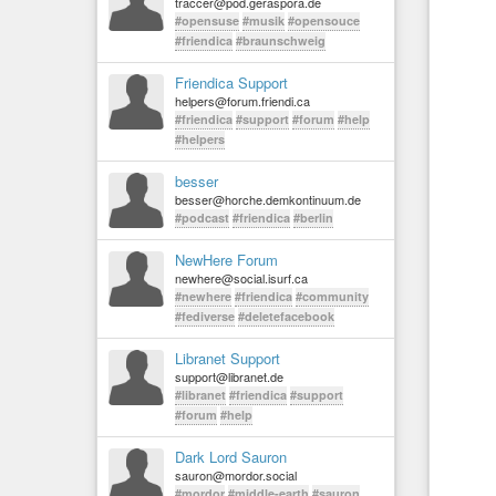
traccer@pod.geraspora.de
#opensuse
#musik
#opensouce
#friendica
#braunschweig
Friendica Support
helpers@forum.friendi.ca
#friendica
#support
#forum
#help
#helpers
besser
besser@horche.demkontinuum.de
#podcast
#friendica
#berlin
NewHere Forum
newhere@social.isurf.ca
#newhere
#friendica
#community
#fediverse
#deletefacebook
Libranet Support
support@libranet.de
#libranet
#friendica
#support
#forum
#help
Dark Lord Sauron
sauron@mordor.social
#mordor
#middle-earth
#sauron