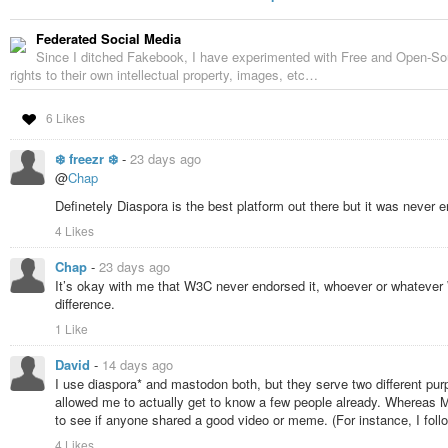
Federated Social Media
Since I ditched Fakebook, I have experimented with Free and Open-Sour
rights to their own intellectual property, images, etc…
6 Likes
❄️ freezr ❄️
-
23 days ago
@
Chap
Definetely Diaspora is the best platform out there but it was never
4 Likes
Chap
-
23 days ago
It’s okay with me that W3C never endorsed it, whoever or whatever
difference.
1 Like
David
-
14 days ago
I use diaspora* and mastodon both, but they serve two different purp
allowed me to actually get to know a few people already. Whereas Ma
to see if anyone shared a good video or meme. (For instance, I follo
4 Likes