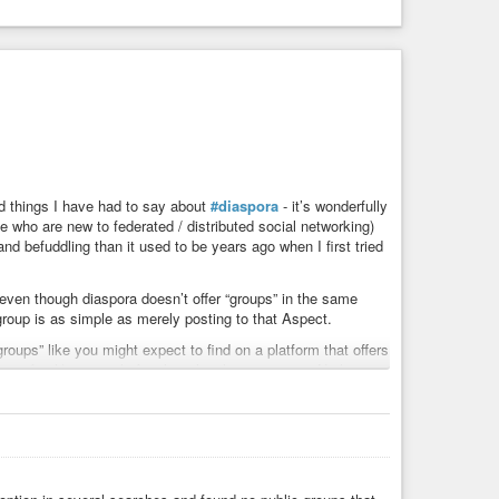
od things I have had to say about
#diaspora
- it’s wonderfully
e who are new to federated / distributed social networking)
and befuddling than it used to be years ago when I first tried
even though diaspora doesn’t offer “groups” in the same
oup is as simple as merely posting to that Aspect.
groups” like you might expect to find on a platform that offers
cific, like a single family or local organization. Nothing
r even distro-specific groups for Linux users.
wider
#fediverse
as they call it,
including
Diaspora. In spite of
rimentation with Friendica.