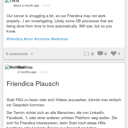
Tio
about a month ago
–
Public
Our server is struggling a bit, so our Friendica may not work
properly...I am investigating. Likely some DB processes that are
being done from time to time automatically. Will see, but so you
know.
#friendica
#trom
#tromsite
#fediverse
0 comments
0
0
1
Matthias
2 months ago
–
Public
Friendica Plausch
Statt FAQ zu lesen oder sich Videos anzusehen, könnte man einfach
ins Gespräch kommen.
Der Termin richtet sich an alle Menschen, die von LinkedIn,
Facebook, 𝕏 oder einer anderen unfreien Plattform weg wollen. Die
sich für Friendica interessieren, beim Start noch etwas Hilfe
benötigen oder konkrete Fragen zur Anwendung haben.