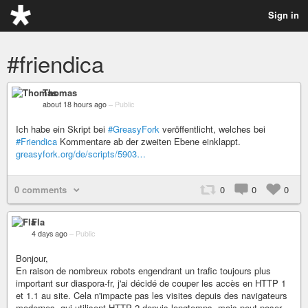
Sign in
#friendica
Thomas
about 18 hours ago
–
Public
Ich habe ein Skript bei
#GreasyFork
veröffentlicht, welches bei
#Friendica
Kommentare ab der zweiten Ebene einklappt.
greasyfork.org/de/scripts/5903…
0 comments
0
0
0
Fla
4 days ago
–
Public
Bonjour,
En raison de nombreux robots engendrant un trafic toujours plus
important sur diaspora-fr, j'ai décidé de couper les accès en HTTP 1
et 1.1 au site. Cela n'impacte pas les visites depuis des navigateurs
modernes, qui utilisent HTTP 2 depuis longtemps, mais peut poser