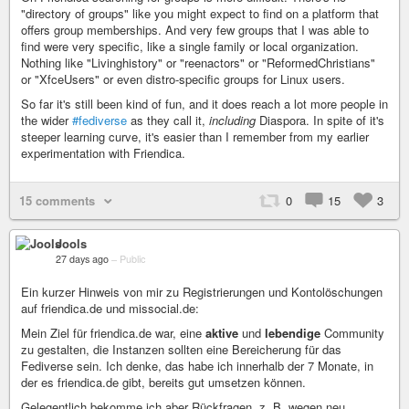
"directory of groups" like you might expect to find on a platform that
offers group memberships. And very few groups that I was able to
find were very specific, like a single family or local organization.
Nothing like "Livinghistory" or "reenactors" or "ReformedChristians"
or "XfceUsers" or even distro-specific groups for Linux users.
So far it's still been kind of fun, and it does reach a lot more people in
the wider
#fediverse
as they call it,
including
Diaspora. In spite of it's
steeper learning curve, it's easier than I remember from my earlier
experimentation with Friendica.
15 comments
0
15
3
Jools
27 days ago
–
Public
Ein kurzer Hinweis von mir zu Registrierungen und Kontolöschungen
auf friendica.de und missocial.de:
Mein Ziel für friendica.de war, eine
aktive
und
lebendige
Community
zu gestalten, die Instanzen sollten eine Bereicherung für das
Fediverse sein. Ich denke, das habe ich innerhalb der 7 Monate, in
der es friendica.de gibt, bereits gut umsetzen können.
Gelegentlich bekomme ich aber Rückfragen, z. B. wegen neu