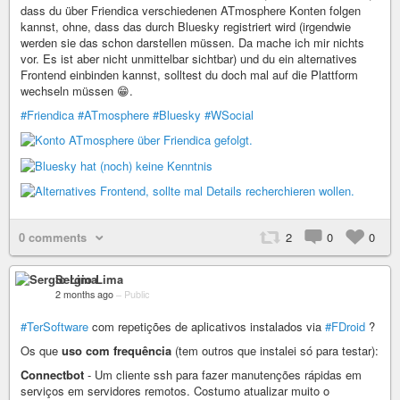
dass du über Friendica verschiedenen ATmosphere Konten folgen
kannst, ohne, dass das durch Bluesky registriert wird (irgendwie
werden sie das schon darstellen müssen. Da mache ich mir nichts
vor. Es ist aber nicht unmittelbar sichtbar) und du ein alternatives
Frontend einbinden kannst, solltest du doch mal auf die Plattform
wechseln müssen 😁.
#Friendica
#ATmosphere
#Bluesky
#WSocial
0 comments
2
0
0
Sergio Lima
2 months ago
–
Public
#TerSoftware
com repetições de aplicativos instalados via
#FDroid
?
Os que
uso com frequência
(tem outros que instalei só para testar):
Connectbot
- Um cliente ssh para fazer manutenções rápidas em
serviços em servidores remotos. Costumo atualizar muito o