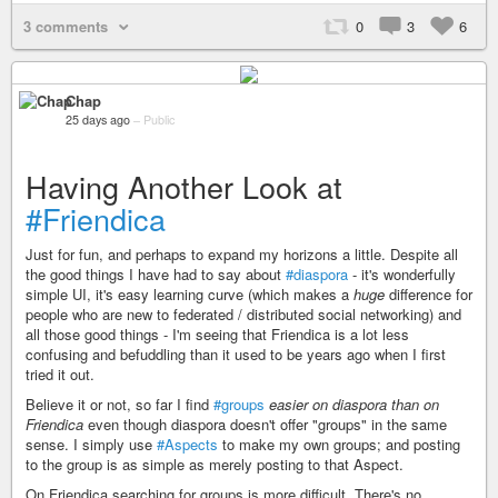
3 comments
0
3
6
Chap
25 days ago
–
Public
Having Another Look at
#Friendica
Just for fun, and perhaps to expand my horizons a little. Despite all
the good things I have had to say about
#diaspora
- it's wonderfully
simple UI, it's easy learning curve (which makes a
huge
difference for
people who are new to federated / distributed social networking) and
all those good things - I'm seeing that Friendica is a lot less
confusing and befuddling than it used to be years ago when I first
tried it out.
Believe it or not, so far I find
#groups
easier on diaspora than on
Friendica
even though diaspora doesn't offer "groups" in the same
sense. I simply use
#Aspects
to make my own groups; and posting
to the group is as simple as merely posting to that Aspect.
On Friendica searching for groups is more difficult. There's no