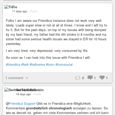
Tio
11 days ago
–
Public
Folks I am aware our Friendica instance does not work very well
lately. Loads super slow or not at all at times. I know and I will try to
fix it. But for the past days, on top of my issues with being dumped
by my best friend, my father had the 4th stroke in 8 months and my
sister had some serious health issues we stayed in ER for 10 hours
yesterday.
I am very tired, very depressed, very consumed by life.
As soon as I can look into this issue with Friendica I will.
#friendica
#fedi
#fediverse
#trom
#tromsocial
1 comment
0
1
1
Gerhard Hallstein
18 days ago
–
Public
@
Friendica Support
Gibt es in Friendica eine Möglichkeit,
Kommentare
grundsätzlich chronologisch
anzeigen zu lassen. So
wie es derzeit ist, gehen mir viele Kommentare verloren und ich kann