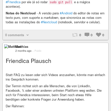
#Friendica
por ele (é só rodar
e a mágica
sudo git pull
acontece).
Notas do Nextcloud
- A versão para
#Android
do editor de notas em
texto puro, com suporte a
markdown
, que sincroniza as notas com
todas as instalações do
#Nextcloud
(notebook, servidor e celular).
0 comments
0
0
0
Matthias
2 months ago
–
Public
Friendica Plausch
Statt FAQ zu lesen oder sich Videos anzusehen, könnte man einfach
ins Gespräch kommen.
Der Termin richtet sich an alle Menschen, die von LinkedIn,
Facebook, 𝕏 oder einer anderen unfreien Plattform weg wollen. Die
sich für Friendica interessieren, beim Start noch etwas Hilfe
benötigen oder konkrete Fragen zur Anwendung haben.
Der Rahmen: