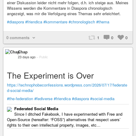
einer Diskussion leider nicht mehr folgen, d.h. ich steige aus. Meines
Wissens werden die Kommentare in Diaspora chronologisch
angezeigt, was mir die Verfolgung eines Themas sehr erleichtert.
#diaspora
#friendica
#kommentare
#chronologisch
#thema
0 comments
1
0
0
Chap
23 days ago
–
Public
The Experiment is Over
https://technophobeconfessions.wordpress.com/2026/07/17/federate
d-social-media/
#the-federation
#fediverse
#friendica
#diaspora
#social-media
Federated Social Media
Since I ditched Fakebook, I have experimented with Free and
Open-Source (hereafter: “FOSS”) alternatives that respect users’
rights to their own intellectual property, images, etc…