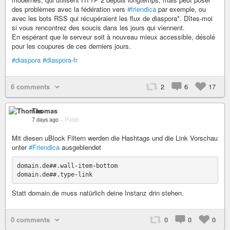
des problèmes avec la fédération vers
#friendica
par exemple, ou
avec les bots RSS qui récupéraient les flux de diaspora*. Dîtes-moi
si vous rencontrez des soucis dans les jours qui viennent.
En espérant que le serveur soit à nouveau mieux accessible, désolé
pour les coupures de ces derniers jours.
#diaspora
#diaspora-fr
6 comments
2
6
17
Thomas
7 days ago
–
Public
Mit diesen uBlock Filtern werden die Hashtags und die Link Vorschau
unter
#Friendica
ausgeblendet
domain.de##.wall-item-bottom

Statt domain.de muss natürlich deine Instanz drin stehen.
0 comments
0
0
0