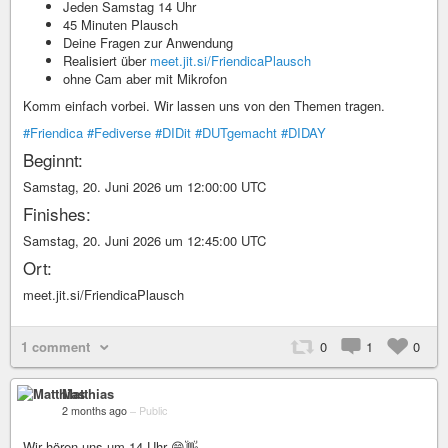
Jeden Samstag 14 Uhr
45 Minuten Plausch
Deine Fragen zur Anwendung
Realisiert über
meet.jit.si/FriendicaPlausch
ohne Cam aber mit Mikrofon
Komm einfach vorbei. Wir lassen uns von den Themen tragen.
#Friendica
#Fediverse
#DIDit
#DUTgemacht
#DIDAY
Beginnt:
Samstag, 20. Juni 2026 um 12:00:00 UTC
Finishes:
Samstag, 20. Juni 2026 um 12:45:00 UTC
Ort:
meet.jit.si/FriendicaPlausch
1 comment
0
1
0
Matthias
2 months ago
–
Public
Wir hören uns um 14 Uhr 😁👋