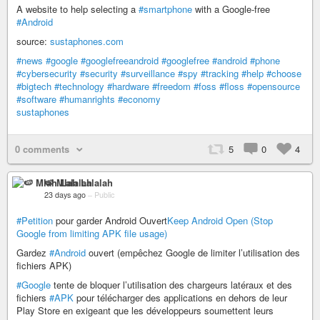
A website to help selecting a
#smartphone
with a Google-free
#Android
source:
sustaphones.com
#news
#google
#googlefreeandroid
#googlefree
#android
#phone
#cybersecurity
#security
#surveillance
#spy
#tracking
#help
#choose
#bigtech
#technology
#hardware
#freedom
#foss
#floss
#opensource
#software
#humanrights
#economy
sustaphones
0 comments
5
0
4
🍉 Mlah Lalalah
23 days ago
–
Public
#Petition
pour garder Android Ouvert
Keep Android Open (Stop
Google from limiting APK file usage)
Gardez
#Android
ouvert (empêchez Google de limiter l’utilisation des
fichiers APK)
#Google
tente de bloquer l’utilisation des chargeurs latéraux et des
fichiers
#APK
pour télécharger des applications en dehors de leur
Play Store en exigeant que les développeurs soumettent leurs