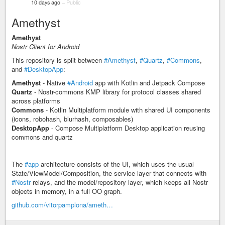
10 days ago
–
Public
Amethyst
Amethyst
Nostr Client for Android
This repository is split between
#Amethyst
,
#Quartz
,
#Commons
,
and
#DesktopApp
:
Amethyst
- Native
#Android
app with Kotlin and Jetpack Compose
Quartz
- Nostr-commons KMP library for protocol classes shared
across platforms
Commons
- Kotlin Multiplatform module with shared UI components
(icons, robohash, blurhash, composables)
DesktopApp
- Compose Multiplatform Desktop application reusing
commons and quartz
The
#app
architecture consists of the UI, which uses the usual
State/ViewModel/Composition, the service layer that connects with
#Nostr
relays, and the model/repository layer, which keeps all Nostr
objects in memory, in a full OO graph.
github.com/vitorpamplona/ameth…