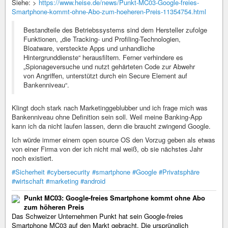
Siehe: >
https://www.heise.de/news/Punkt-MC03-Google-freies-
Smartphone-kommt-ohne-Abo-zum-hoeheren-Preis-11354754.html
Bestandteile des Betriebssystems sind dem Hersteller zufolge
Funktionen, „die Tracking- und Profiling-Technologien,
Bloatware, versteckte Apps und unhandliche
Hintergrunddienste“ herausfiltern. Ferner verhindere es
„Spionageversuche und nutzt gehärteten Code zur Abwehr
von Angriffen, unterstützt durch ein Secure Element auf
Bankenniveau“.
Klingt doch stark nach Marketinggeblubber und ich frage mich was
Bankenniveau ohne Definition sein soll. Weil meine Banking-App
kann ich da nicht laufen lassen, denn die braucht zwingend Google.
Ich würde immer einem open source OS den Vorzug geben als etwas
von einer Firma von der ich nicht mal weiß, ob sie nächstes Jahr
noch existiert.
#Sicherheit
#cybersecurity
#smartphone
#Google
#Privatsphäre
#wirtschaft
#marketing
#android
Punkt MC03: Google-freies Smartphone kommt ohne Abo
zum höheren Preis
Das Schweizer Unternehmen Punkt hat sein Google-freies
Smartphone MC03 auf den Markt gebracht. Die ursprünglich