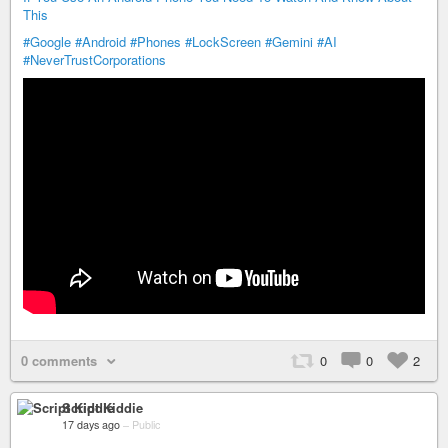
This
#Google
#Android
#Phones
#LockScreen
#Gemini
#AI
#NeverTrustCorporations
0 comments
0
0
2
Script Kiddie
17 days ago
–
Public