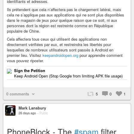
identifiants et adresses.
Ils prétendent que cela n’affectera pas le chargement latéral, mais
cela ne s’applique pas aux applications qui ne sont plus disponibles
dans le magasin de jeux pour quelque raison que ce soit, ni aux
personnes dont la région est restreinte comme en République
populaire de Chine.
Cela affectera tous ceux qui utilisent des applications non
directement vérifiées par eux, et restreindra les libertés pour
lesquelles de nombreux utilisateurs sont passés à Android en
premier lieu. Visitez
keepandroidopen.org
pour apprendre comment
vous pouvez riposter.
Sign the Petition
Keep Android Open (Stop Google from limiting APK file usage)
0 comments
5
0
1
Mark Lansbury
26 days ago
–
Public
PhoneBlock - The
#spam
filter