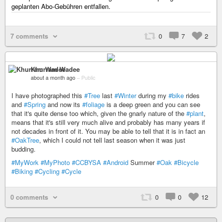
geplanten Abo-Gebühren entfallen.
7 comments
0
7
2
Khurram Wadee
about a month ago
–
Public
I have photographed this
#Tree
last
#Winter
during my
#bike
rides
and
#Spring
and now its
#foliage
is a deep green and you can see
that it's quite dense too which, given the gnarly nature of the
#plant
,
means that it's still very much alive and probably has many years if
not decades in front of it. You may be able to tell that it is in fact an
#OakTree
, which I could not tell last season when it was just
budding.
#MyWork
#MyPhoto
#CCBYSA
#Android
Summer
#Oak
#Bicycle
#Biking
#Cycling
#Cycle
0 comments
0
0
12