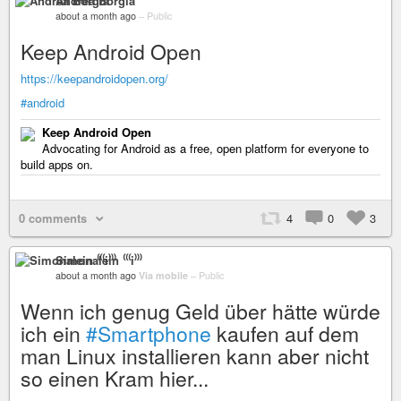
Andrea Borgia
about a month ago
–
Public
Keep Android Open
https://keepandroidopen.org/
#android
Keep Android Open
Advocating for Android as a free, open platform for everyone to
build apps on.
0 comments
4
0
3
Simonalein ⁽⁽⁽i⁾⁾⁾
about a month ago
Via mobile
–
Public
Wenn ich genug Geld über hätte würde
ich ein
#Smartphone
kaufen auf dem
man Linux installieren kann aber nicht
so einen Kram hier...