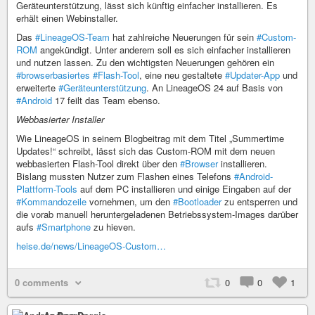
Geräteunterstützung, lässt sich künftig einfacher installieren. Es
erhält einen Webinstaller.
Das
#LineageOS-Team
hat zahlreiche Neuerungen für sein
#Custom-
ROM
angekündigt. Unter anderem soll es sich einfacher installieren
und nutzen lassen. Zu den wichtigsten Neuerungen gehören ein
#browserbasiertes
#Flash-Tool
, eine neu gestaltete
#Updater-App
und
erweiterte
#Geräteunterstützung
. An LineageOS 24 auf Basis von
#Android
17 feilt das Team ebenso.
Webbasierter Installer
Wie LineageOS in seinem Blogbeitrag mit dem Titel „Summertime
Updates!“ schreibt, lässt sich das Custom-ROM mit dem neuen
webbasierten Flash-Tool direkt über den
#Browser
installieren.
Bislang mussten Nutzer zum Flashen eines Telefons
#Android-
Plattform-Tools
auf dem PC installieren und einige Eingaben auf der
#Kommandozeile
vornehmen, um den
#Bootloader
zu entsperren und
die vorab manuell heruntergeladenen Betriebssystem-Images darüber
aufs
#Smartphone
zu hieven.
heise.de/news/LineageOS-Custom…
0 comments
0
0
1