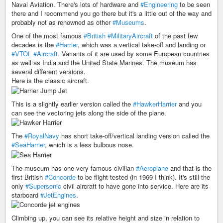
Naval Aviation. There's lots of hardware and
#Engineering
to be seen
there and I recommend you go there but it's a little out of the way and
probably not as renowned as other
#Museums
.
One of the most famous
#British
#MilitaryAircraft
of the past few
decades is the
#Harrier
, which was a vertical take-off and landing or
#VTOL
#Aircraft
. Variants of it are used by some European countries
as well as India and the United State Marines. The museum has
several different versions.
Here is the classic aircraft.
This is a slightly earlier version called the
#HawkerHarrier
and you
can see the vectoring jets along the side of the plane.
The
#RoyalNavy
has short take-off/vertical landing version called the
#SeaHarrier
, which is a less bulbous nose.
The museum has one very famous civilian
#Aeroplane
and that is the
first British
#Concorde
to be flight tested (in 1969 I think). It's still the
only
#Supersonic
civil aircraft to have gone into service. Here are its
starboard
#JetEngines
.
Climbing up, you can see its relative height and size in relation to