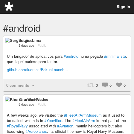
Sign in
#android
Sergio Lima
3 days ago
–
Public
Um lançador de aplicativos para
#android
numa pegada
#minimalista
,
que fiquei curioso para testar.
github.com/luantak/FokusLaunch…
0 comments
0
0
0
Khurram Wadee
8 days ago
–
Public
A few weeks ago, we visited the
#FleetAirArmMuseum
as it used to
be called, which is in
#Yeovilton
. The
#FleetAirArm
is that part of the
#RoyalNavy
associated with
#Aviation
, mainly helicopters but also
fixed-wing
#Aeroplanes
. Its official title now is Royal Navy Museum,