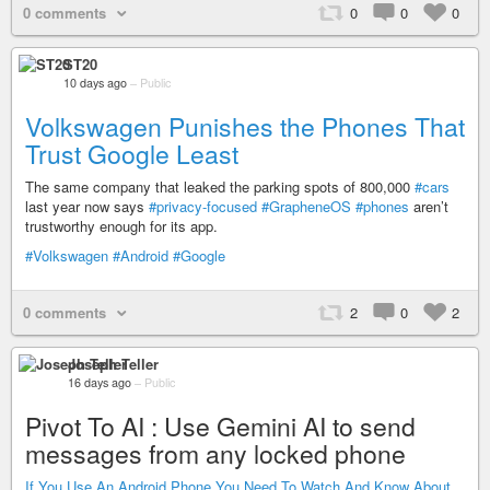
0 comments
0
0
0
ST20
10 days ago
–
Public
Volkswagen Punishes the Phones That
Trust Google Least
The same company that leaked the parking spots of 800,000
#cars
last year now says
#privacy-focused
#GrapheneOS
#phones
aren’t
trustworthy enough for its app.
#Volkswagen
#Android
#Google
0 comments
2
0
2
Joseph Teller
16 days ago
–
Public
Pivot To AI : Use Gemini AI to send
messages from any locked phone
If You Use An Android Phone You Need To Watch And Know About