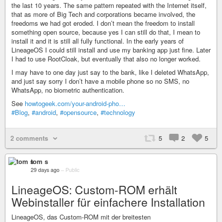
the last 10 years. The same pattern repeated with the Internet itself,
that as more of Big Tech and corporations became involved, the
freedoms we had got eroded. I don’t mean the freedom to install
something open source, because yes I can still do that, I mean to
install it and it is still all fully functional. In the early years of
LineageOS I could still install and use my banking app just fine. Later
I had to use RootCloak, but eventually that also no longer worked.
I may have to one day just say to the bank, like I deleted WhatsApp,
and just say sorry I don’t have a mobile phone so no SMS, no
WhatsApp, no biometric authentication.
See
howtogeek.com/your-android-pho…
#Blog
,
#android
,
#opensource
,
#technology
2 comments
5
2
5
tom s
29 days ago
–
Public
LineageOS: Custom-ROM erhält
Webinstaller für einfachere Installation
LineageOS, das Custom-ROM mit der breitesten