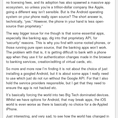
no licensing fees, and its adoption has also spawned a massive app
ecosystem, so unless you’re a trillion-dollar company like Apple,
going a different way isn’t sensible. But is the Android operating
system on your phone really open source? The short answer is,
technically, “yes.” However, the phone in your hand is less open-
source than proprietary.”
The way bigger issue for me though is that some essential apps,
especially like banking app, dig into that proprietary API, for
“security” reasons. This is why you find with some rooted phones, or
those running pure open source, that the banking apps won’t work.
The problem with that is, it is getting difficult to bank with a phone
app when they use it for authentication changes made in the browser
to banking services, creation/editing of virtual cards, etc.
So more and more now I’m finding it is not about the choice of just
installing a googled Android, but it is about some apps I really need
to use which just do not run without the Google API. For that I also
hold the service providers responsible, but I get that they need to
ensure the app is not hacked etc.
It’s basically forcing the world into two Big Tech dominated devices.
Whilst we have options for Android, that may break apps, the iOS
world is even worse as there is basically no choice for a de-Appled
iPhone.
Just interesting, and very sad, to see how the world has changed in