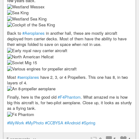
few years back.
Back to
#Aeroplanes
in another hall, these are mostly aircraft
deployed from carrier decks. Most of them have the ability to have
their wings folded to save on space when not in use.
Most
#aeroplanes
have 2, 3, or 4 Propellers. This one has 8, in two
layers of 4.
Finally, here is the good old
#F4Phantom
. What amazed me is how
big this aircraft is, for two-pilot aeroplane. Close up, it looks as sturdy
as a flying tank.
#MyWork
#MyPhoto
#CCBYSA
#Android
#Spring
5 comments
0
5
4