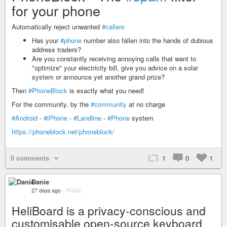
for your phone
Automatically reject unwanted
#callers
Has your
#phone
number also fallen into the hands of dubious
address traders?
Are you constantly receiving annoying calls that want to
"optimize" your electricity bill, give you advice on a solar
system or announce yet another grand prize?
Then
#PhoneBlock
is exactly what you need!
For the community, by the
#community
at no charge
#Android
-
#iPhone
-
#Landline
-
#Phone
system
https://phoneblock.net/phoneblock/
0 comments
1
0
1
Danie
27 days ago
–
Public
HeliBoard is a privacy-conscious and
customisable open-source keyboard