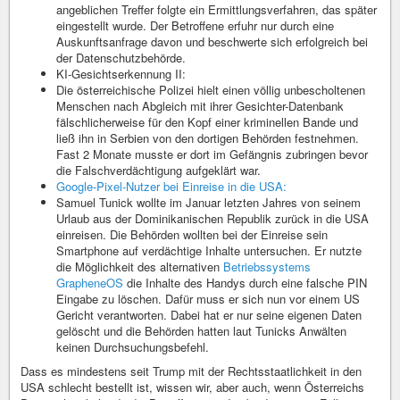
angeblichen Treffer folgte ein Ermittlungsverfahren, das später
eingestellt wurde. Der Betroffene erfuhr nur durch eine
Auskunftsanfrage davon und beschwerte sich erfolgreich bei
der Datenschutzbehörde.
KI-Gesichtserkennung II:
Die österreichische Polizei hielt einen völlig unbescholtenen
Menschen nach Abgleich mit ihrer Gesichter-Datenbank
fälschlicherweise für den Kopf einer kriminellen Bande und
ließ ihn in Serbien von den dortigen Behörden festnehmen.
Fast 2 Monate musste er dort im Gefängnis zubringen bevor
die Falschverdächtigung aufgeklärt war.
Google-Pixel-Nutzer bei Einreise in die USA:
Samuel Tunick wollte im Januar letzten Jahres von seinem
Urlaub aus der Dominikanischen Republik zurück in die USA
einreisen. Die Behörden wollten bei der Einreise sein
Smartphone auf verdächtige Inhalte untersuchen. Er nutzte
die Möglichkeit des alternativen
Betriebssystems
GrapheneOS
die Inhalte des Handys durch eine falsche PIN
Eingabe zu löschen. Dafür muss er sich nun vor einem US
Gericht verantworten. Dabei hat er nur seine eigenen Daten
gelöscht und die Behörden hatten laut Tunicks Anwälten
keinen Durchsuchungsbefehl.
Dass es mindestens seit Trump mit der Rechtsstaatlichkeit in den
USA schlecht bestellt ist, wissen wir, aber auch, wenn Österreichs