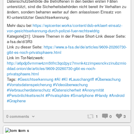
Datenschutzbehörde die Betroffenen in den beiden ersten Fällen
unterstützt, sind die Sicherheitsbehörden nicht bereit ihr Verhalten zu
ändern, sondern beharren weiter auf dem anlasslosen Einsatz von
KI-unterstützter Gesichtserkennung.
Mehr dazu bei
https://epicenter.works/content/dsb-erklaert-einsatz-
von-gesichtserkennung-durch-polizei-fuer-rechtswidrig
Kategorie[21]: Unsere Themen in der Presse Short-Link dieser Seite:
a-fsa.de/d/3R3
Link zu dieser Seite:
https://www.a-fsa.de/de/articles/9609-20260730-
gibt-es-noch-privatsphaere.html
Link im Tor-Netzwerk:
http://a6pdp5vmmw4zm5tifrc3qo2pyz7mvnk4zzimpesnckvzinubzmio
ddad.onion/de/articles/9609-20260730-gibt-es-noch-
privatsphaere.html
Tags:
#Gesichtserkennung
#AI
#KI
#Lauschangriff
#Überwachung
#Vorratsdatenspeicherung
#Videoüberwachung
#Verbraucherdatenschutz
#Datensicherheit
#Anonymität
#Persönlichkeitsrecht
#Privatsphäre
#Smartphone
#Handy
#Android
#Graphene
0 comments
1
0
3
tom s