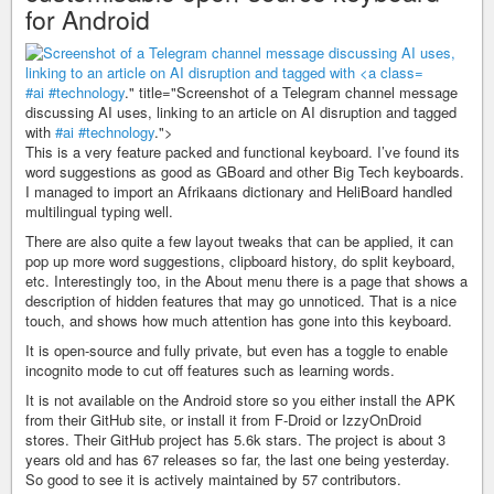
for Android
#ai
#technology
." title="Screenshot of a Telegram channel message
discussing AI uses, linking to an article on AI disruption and tagged
with
#ai
#technology
.">
This is a very feature packed and functional keyboard. I’ve found its
word suggestions as good as GBoard and other Big Tech keyboards.
I managed to import an Afrikaans dictionary and HeliBoard handled
multilingual typing well.
There are also quite a few layout tweaks that can be applied, it can
pop up more word suggestions, clipboard history, do split keyboard,
etc. Interestingly too, in the About menu there is a page that shows a
description of hidden features that may go unnoticed. That is a nice
touch, and shows how much attention has gone into this keyboard.
It is open-source and fully private, but even has a toggle to enable
incognito mode to cut off features such as learning words.
It is not available on the Android store so you either install the APK
from their GitHub site, or install it from F-Droid or IzzyOnDroid
stores. Their GitHub project has 5.6k stars. The project is about 3
years old and has 67 releases so far, the last one being yesterday.
So good to see it is actively maintained by 57 contributors.