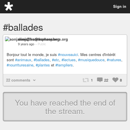
Sign in
#ballades
sonjaline@framasphere.org
9 years ago
–
Public
Bonjour tout le monde, je suis
#nouveauici
. Mes centres d'intérêt
sont
#animaux
,
#ballades
,
#etc
,
#lectues
,
#musiquedouce
,
#natures
,
#nourrituresaine
,
#plantes
et
#templiers
.
22 comments
1
22
8
You have reached the end of
the stream.