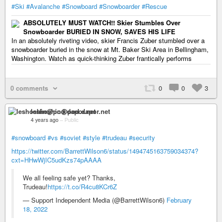
#Ski
#Avalanche
#Snowboard
#Snowboarder
#Rescue
ABSOLUTELY MUST WATCH!! Skier Stumbles Over
Snowboarder BURIED IN SNOW, SAVES HIS LIFE
In an absolutely riveting video, skier Francis Zuber stumbled over a
snowboarder buried in the snow at Mt. Baker Ski Area in Bellingham,
Washington. Watch as quick-thinking Zuber frantically performs
0 comments
0
0
3
leshoshin@pod.dapor.net
4 years ago
–
Public
#snowboard
#vs
#soviet
#style
#trudeau
#security
https://twitter.com/BarrettWilson6/status/1494745163759034374?
cxt=HHwWjIC5udKzs74pAAAA
We all feeling safe yet? Thanks,
Trudeau!
https://t.co/R4cu8KCr6Z
— Support Independent Media (@BarrettWilson6)
February
18, 2022