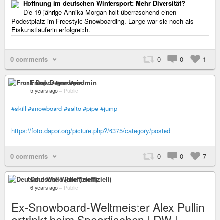
Hoffnung im deutschen Wintersport: Mehr Diversität?
Die 19-jährige Annika Morgan holt überraschend einen
Podestplatz im Freestyle-Snowboarding. Lange war sie noch als
Eiskunstläuferin erfolgreich.
0 comments
0
0
1
Frank Dapor #podmin
5 years ago
–
Public
#skill
#snowboard
#salto
#pipe
#jump
https://foto.dapor.org/picture.php?/6375/category/posted
0 comments
0
0
7
Deutsche Welle (inoffiziell)
6 years ago
–
Public
Ex-Snowboard-Weltmeister Alex Pullin
ertrinkt beim Speerfischen | DW |