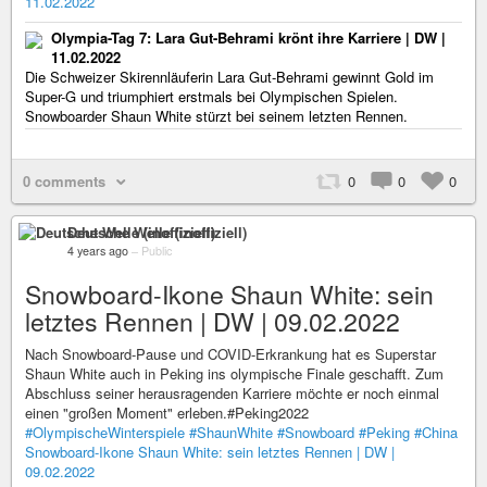
11.02.2022
Olympia-Tag 7: Lara Gut-Behrami krönt ihre Karriere | DW |
11.02.2022
Die Schweizer Skirennläuferin Lara Gut-Behrami gewinnt Gold im
Super-G und triumphiert erstmals bei Olympischen Spielen.
Snowboarder Shaun White stürzt bei seinem letzten Rennen.
0 comments
0
0
0
Deutsche Welle (inoffiziell)
4 years ago
–
Public
Snowboard-Ikone Shaun White: sein
letztes Rennen | DW | 09.02.2022
Nach Snowboard-Pause und COVID-Erkrankung hat es Superstar
Shaun White auch in Peking ins olympische Finale geschafft. Zum
Abschluss seiner herausragenden Karriere möchte er noch einmal
einen "großen Moment" erleben.#Peking2022
#OlympischeWinterspiele
#ShaunWhite
#Snowboard
#Peking
#China
Snowboard-Ikone Shaun White: sein letztes Rennen | DW |
09.02.2022