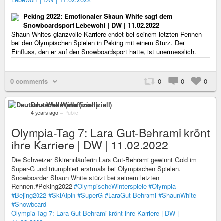
Peking 2022: Emotionaler Shaun White sagt dem
Snowboardsport Lebewohl | DW | 11.02.2022
Shaun Whites glanzvolle Karriere endet bei seinem letzten Rennen
bei den Olympischen Spielen in Peking mit einem Sturz. Der
Einfluss, den er auf den Snowboardsport hatte, ist unermesslich.
0 comments
0
0
0
Deutsche Welle (inoffiziell)
4 years ago
–
Public
Olympia-Tag 7: Lara Gut-Behrami krönt
ihre Karriere | DW | 11.02.2022
Die Schweizer Skirennläuferin Lara Gut-Behrami gewinnt Gold im
Super-G und triumphiert erstmals bei Olympischen Spielen.
Snowboarder Shaun White stürzt bei seinem letzten
Rennen.#Peking2022
#OlympischeWinterspiele
#Olympia
#Bejing2022
#SkiAlpin
#SuperG
#LaraGut-Behrami
#ShaunWhite
#Snowboard
Olympia-Tag 7: Lara Gut-Behrami krönt ihre Karriere | DW |