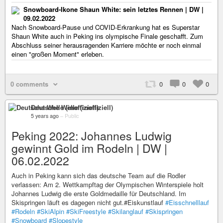
Snowboard-Ikone Shaun White: sein letztes Rennen | DW |
09.02.2022
Nach Snowboard-Pause und COVID-Erkrankung hat es Superstar
Shaun White auch in Peking ins olympische Finale geschafft. Zum
Abschluss seiner herausragenden Karriere möchte er noch einmal
einen "großen Moment" erleben.
0 comments
0
0
0
Deutsche Welle (inoffiziell)
5 years ago
–
Public
Peking 2022: Johannes Ludwig
gewinnt Gold im Rodeln | DW |
06.02.2022
Auch in Peking kann sich das deutsche Team auf die Rodler
verlassen: Am 2. Wettkampftag der Olympischen Winterspiele holt
Johannes Ludwig die erste Goldmedaille für Deutschland. Im
Skispringen läuft es dagegen nicht gut.#Eiskunstlauf
#Eisschnelllauf
#Rodeln
#SkiAlpin
#SkiFreestyle
#Skilanglauf
#Skispringen
#Snowboard
#Slopestyle