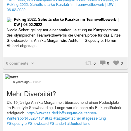
Peking 2022: Schotts starke Kurzkür im Teamwettbewerb | DW |
06.02.2022
Peking 2022: Schotts starke Kurzkür im Teamwettbewerb |
DW | 06.02.2022
Nicole Schott gelingt mit einer starken Leistung im Kurzprogramm
des olympischen Teamwettbewerbs die Generalprobe für das Einzel.
Snowboarderin. Annika Morgan wird Achte im Slopestyle. Herren-
Abfahrt abgesagt.
0 comments
0
0
0
taz
5 years ago
–
Public
Mehr Diversität?
Die 19-jährige Annika Morgan holt überraschend einen Podestplatz
im Freestyle-Snowboarding. Lange war sie noch als Eiskunstläuferin
erfolgreich.
http://www.taz.de/Hoffnung-im-deutschen-
Wintersport/!5826413/
#taz
#tazgezwitscher
#tageszeitung
#Slopestyle
#Snowboard
#Standort
#Deutschland