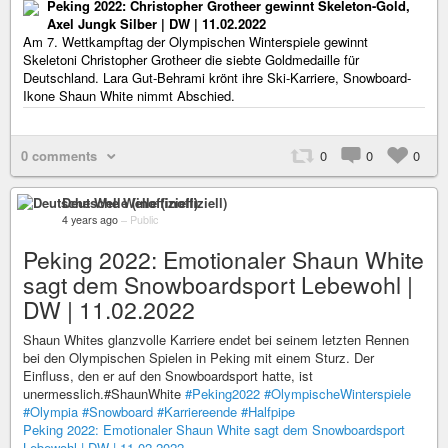
Peking 2022: Christopher Grotheer gewinnt Skeleton-Gold,
Axel Jungk Silber | DW | 11.02.2022
Am 7. Wettkampftag der Olympischen Winterspiele gewinnt
Skeletoni Christopher Grotheer die siebte Goldmedaille für
Deutschland. Lara Gut-Behrami krönt ihre Ski-Karriere, Snowboard-
Ikone Shaun White nimmt Abschied.
0 comments
0
0
0
Deutsche Welle (inoffiziell)
4 years ago
–
Public
Peking 2022: Emotionaler Shaun White
sagt dem Snowboardsport Lebewohl |
DW | 11.02.2022
Shaun Whites glanzvolle Karriere endet bei seinem letzten Rennen
bei den Olympischen Spielen in Peking mit einem Sturz. Der
Einfluss, den er auf den Snowboardsport hatte, ist
unermesslich.#ShaunWhite
#Peking2022
#OlympischeWinterspiele
#Olympia
#Snowboard
#Karriereende
#Halfpipe
Peking 2022: Emotionaler Shaun White sagt dem Snowboardsport
Lebewohl | DW | 11.02.2022