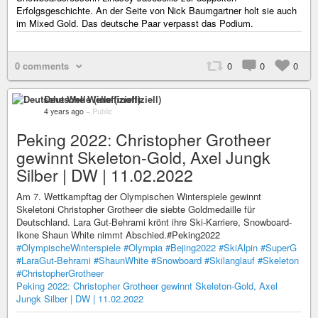
Erfolgsgeschichte. An der Seite von Nick Baumgartner holt sie auch
im Mixed Gold. Das deutsche Paar verpasst das Podium.
0 comments
0
0
0
Deutsche Welle (inoffiziell)
4 years ago
–
Public
Peking 2022: Christopher Grotheer
gewinnt Skeleton-Gold, Axel Jungk
Silber | DW | 11.02.2022
Am 7. Wettkampftag der Olympischen Winterspiele gewinnt
Skeletoni Christopher Grotheer die siebte Goldmedaille für
Deutschland. Lara Gut-Behrami krönt ihre Ski-Karriere, Snowboard-
Ikone Shaun White nimmt Abschied.#Peking2022
#OlympischeWinterspiele
#Olympia
#Bejing2022
#SkiAlpin
#SuperG
#LaraGut-Behrami
#ShaunWhite
#Snowboard
#Skilanglauf
#Skeleton
#ChristopherGrotheer
Peking 2022: Christopher Grotheer gewinnt Skeleton-Gold, Axel
Jungk Silber | DW | 11.02.2022