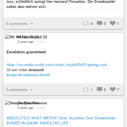
isso, schließlich springt hier niemand Pirouetten. Die Snowboarder
selbst aber wehren sich.
0 comments
0
0
1
HU Art Sound (2)
3 years ago
–
Public
Escalation guaranteed
https://va.media.tumblr.com/tumblr_s5ykb3PkIP1qjnhqg.mp4
33 sec video
w/sound
#video
#snowboard
#skilift
2 comments
1
2
7
Dwayne Parsons
3 years ago
–
Public
ABSOLUTELY MUST WATCH!! Skier Stumbles Over Snowboarder
BURIED IN SNOW, SAVES HIS LIFE