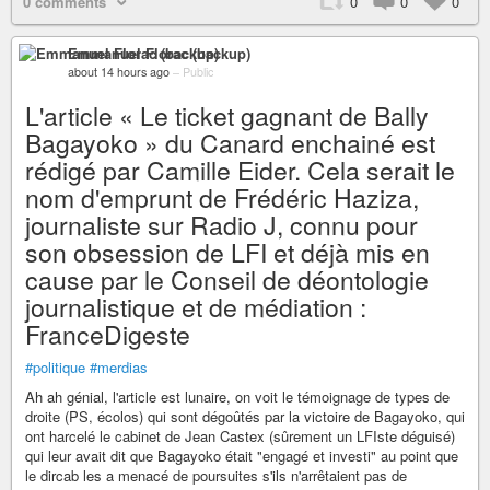
0 comments
0
0
0
Emmanuel Florac (backup)
about 14 hours ago
–
Public
L'article « Le ticket gagnant de Bally
Bagayoko » du Canard enchainé est
rédigé par Camille Eider. Cela serait le
nom d'emprunt de Frédéric Haziza,
journaliste sur Radio J, connu pour
son obsession de LFI et déjà mis en
cause par le Conseil de déontologie
journalistique et de médiation :
FranceDigeste
#politique
#merdias
Ah ah génial, l'article est lunaire, on voit le témoignage de types de
droite (PS, écolos) qui sont dégoûtés par la victoire de Bagayoko, qui
ont harcelé le cabinet de Jean Castex (sûrement un LFIste déguisé)
qui leur avait dit que Bagayoko était "engagé et investi" au point que
le dircab les a menacé de poursuites s'ils n'arrêtaient pas de