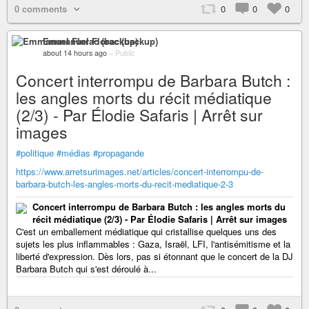
0 comments
0
0
0
Emmanuel Florac (backup)
about 14 hours ago
–
Public
Concert interrompu de Barbara Butch :
les angles morts du récit médiatique
(2/3) - Par Élodie Safaris | Arrêt sur
images
#politique
#médias
#propagande
https://www.arretsurimages.net/articles/concert-interrompu-de-
barbara-butch-les-angles-morts-du-recit-mediatique-2-3
Concert interrompu de Barbara Butch : les angles morts du
récit médiatique (2/3) - Par Élodie Safaris | Arrêt sur images
C'est un emballement médiatique qui cristallise quelques uns des
sujets les plus inflammables : Gaza, Israël, LFI, l'antisémitisme et la
liberté d'expression. Dès lors, pas si étonnant que le concert de la DJ
Barbara Butch qui s'est déroulé à...