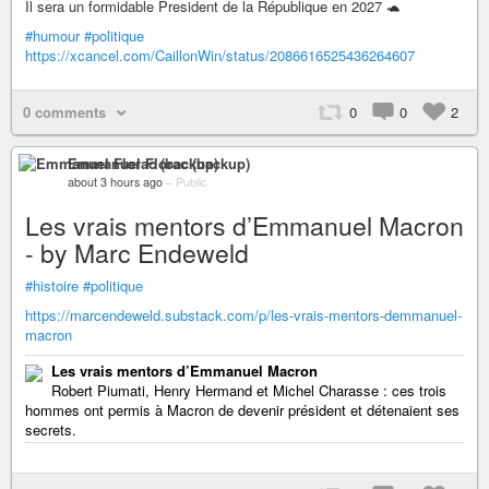
Il sera un formidable President de la République en 2027 🐢
#humour
#politique
https://xcancel.com/CaillonWin/status/2086616525436264607
0 comments
0
0
2
Emmanuel Florac (backup)
about 3 hours ago
–
Public
Les vrais mentors d’Emmanuel Macron
- by Marc Endeweld
#histoire
#politique
https://marcendeweld.substack.com/p/les-vrais-mentors-demmanuel-
macron
Les vrais mentors d’Emmanuel Macron
Robert Piumati, Henry Hermand et Michel Charasse : ces trois
hommes ont permis à Macron de devenir président et détenaient ses
secrets.