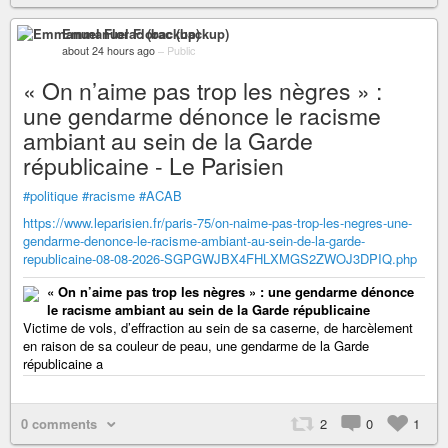
Emmanuel Florac (backup)
about 24 hours ago
–
Public
« On n’aime pas trop les nègres » :
une gendarme dénonce le racisme
ambiant au sein de la Garde
républicaine - Le Parisien
#politique
#racisme
#ACAB
https://www.leparisien.fr/paris-75/on-naime-pas-trop-les-negres-une-
gendarme-denonce-le-racisme-ambiant-au-sein-de-la-garde-
republicaine-08-08-2026-SGPGWJBX4FHLXMGS2ZWOJ3DPIQ.php
« On n’aime pas trop les nègres » : une gendarme dénonce
le racisme ambiant au sein de la Garde républicaine
Victime de vols, d’effraction au sein de sa caserne, de harcèlement
en raison de sa couleur de peau, une gendarme de la Garde
républicaine a
0 comments
2
0
1