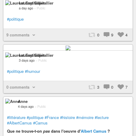
Laurent Espitallier
a day ago
–
Public
#politique
9 comments
0
9
4
Laurent Espitallier
3 days ago
–
Public
#politique
#humour
0 comments
3
0
7
Anne
4 days ago
–
Public
#littérature
#politique
#France
#histoire
#mémoire
#lecture
#AlbertCamus
#Camus
Que ne trouve-t-on
pas
dans l'oeuvre d'
Albert Camus
?