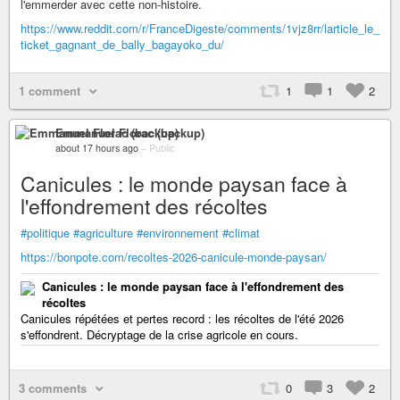
l'emmerder avec cette non-histoire.
https://www.reddit.com/r/FranceDigeste/comments/1vjz8rr/larticle_le_
ticket_gagnant_de_bally_bagayoko_du/
1 comment
1
1
2
Emmanuel Florac (backup)
about 17 hours ago
–
Public
Canicules : le monde paysan face à
l'effondrement des récoltes
#politique
#agriculture
#environnement
#climat
https://bonpote.com/recoltes-2026-canicule-monde-paysan/
Canicules : le monde paysan face à l'effondrement des
récoltes
Canicules répétées et pertes record : les récoltes de l'été 2026
s'effondrent. Décryptage de la crise agricole en cours.
3 comments
0
3
2