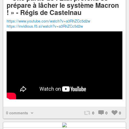
prépare à lâcher le système Macron
! » - Régis de Castelnau
https://www.youtube.com/watch?v=a3RhZCc5d2w
https://invidious.f5.si/watch?v=a3RhZCc5d2w
0 comments
0
0
0