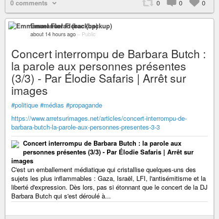
0 comments
0
0
0
Emmanuel Florac (backup)
about 14 hours ago
–
Public
Concert interrompu de Barbara Butch :
la parole aux personnes présentes
(3/3) - Par Élodie Safaris | Arrêt sur
images
#politique
#médias
#propagande
https://www.arretsurimages.net/articles/concert-interrompu-de-
barbara-butch-la-parole-aux-personnes-presentes-3-3
Concert interrompu de Barbara Butch : la parole aux
personnes présentes (3/3) - Par Élodie Safaris | Arrêt sur
images
C'est un emballement médiatique qui cristallise quelques-uns des
sujets les plus inflammables : Gaza, Israël, LFI, l'antisémitisme et la
liberté d'expression. Dès lors, pas si étonnant que le concert de la DJ
Barbara Butch qui s'est déroulé à...