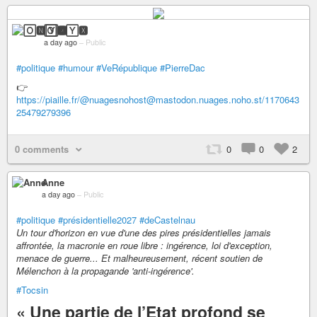
🄾🅽🅈🆇
a day ago
–
Public
#politique
#humour
#VeRépublique
#PierreDac
👉️
https://piaille.fr/@nuagesnohost@mastodon.nuages.noho.st/1170643
25479279396
0 comments
0
0
2
Anne
a day ago
–
Public
#politique
#présidentielle2027
#deCastelnau
Un tour d'horizon en vue d'une des pires présidentielles jamais
affrontée, la macronie en roue libre : ingérence, loi d'exception,
menace de guerre... Et malheureusement, récent soutien de
Mélenchon à la propagande 'anti-ingérence'.
#Tocsin
« Une partie de l’Etat profond se