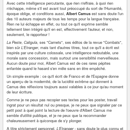
Avec cette intelligence percutante, que rien n'effraie, à quoi rien
n'échappe, même s'il est avant tout préoccupé du sort de l'Humanité,
époque oblige, et conditions aussi,
Albert Camus
est sans doute l'un
des 10 auteurs majeurs de tous les temps pour la langue française.
Rien ne lui échappe en effet, ou tout ce qu'il exprime semble
tellement bien intégré qu'il en est, effectivement l'auteur, et non,
seulement, le rapporteur !
La Peste
,
Caligula
, ses "Carnets", ses éditos de la revue "Combats",
bien sûr
L'Etranger
, mais tant d'autres titres, tout ce qu'il a écrit est
inspirés par une culture colossale, une intelligence redoutable, une
morale sans concession, mais surtout une sensibilité merveilleuse.
Aucun doute pour moi, Albert Camus est de ces rares pépites
enfantée quand le hasard s'en mêle sans en être empêché.
Un simple exemple : ce qu'il écrit de Franco et de l'Espagne donne
un aperçu de la modernité, de la lucidité extrême qui donnent à
Camus des réflexions toujours aussi valables à ce jour qu'au moment
de leur écriture.
Comme je ne peux pas recopier ses textes pour les poster, travail
ingrat pour un résultat nul ou presque, je ne peux que signaler par ce
petit post à quel point la lecture de l'oeuvre d'Albert Camus me
semble d'utilité publique, et je ne peux que la recommander
chaleureusement à quiconque de s'y plonger.
A titre strictement personnel,
L'Etranger
- sans doute le plus connu et