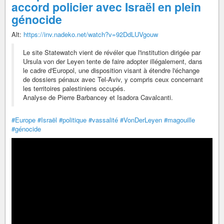
accord policier avec Israël en plein
génocide
Alt:
https://inv.nadeko.net/watch?v=92DdLUVgouw
Le site Statewatch vient de révéler que l'institution dirigée par
Ursula von der Leyen tente de faire adopter illégalement, dans
le cadre d'Europol, une disposition visant à étendre l'échange
de dossiers pénaux avec Tel-Aviv, y compris ceux concernant
les territoires palestiniens occupés.
Analyse de Pierre Barbancey et Isadora Cavalcanti.
#Europe
#Israël
#politique
#vassalité
#VonDerLeyen
#magouille
#génocide