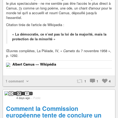
le plus spectaculaire - ne me semble pas être l'accès le plus direct à
Camus, j'y comme un long poème, une ode, un chant d'amour pour le
monde tel qu'il a accueilli et nourri Camus, dépouillé jusqu'à
l'essentiel.
Citation tirée de l'article de Wikipedia :
« La démocratie, ce n’est pas la loi de la majorité, mais la
protection de la minorité »
Œuvres complètes, La Pléiade, IV, «
Carnets
du 7 novembre 1958 »,
p. 1292.
Albert Camus — Wikipédia
1 comment
1
1
4
🄾🅽🅈🆇
4 days ago
–
Public
Comment la Commission
européenne tente de conclure un