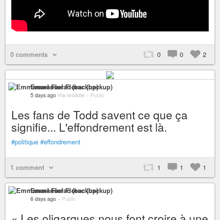
0 comments
0
0
2
Emmanuel Florac (backup)
5 days ago
Via mobile
–
Public
Les fans de Todd savent ce que ça
signifie... L'effondrement est là.
#politique
#effondrement
1 comment
1
1
1
Emmanuel Florac (backup)
6 days ago
–
Public
« Les oligarques nous font croire à une