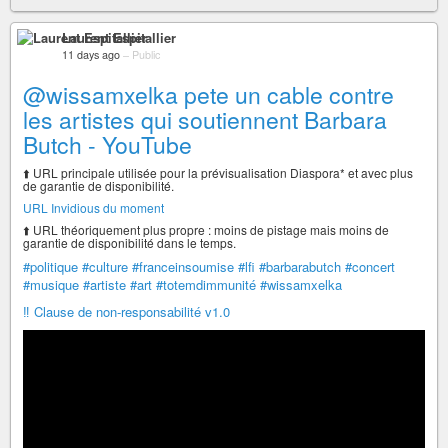
Laurent Espitallier
11 days ago
–
Public
‪@wissamxelka‬ pete un cable contre
les artistes qui soutiennent Barbara
Butch - YouTube
⬆️ URL principale utilisée pour la prévisualisation Diaspora* et avec plus
de garantie de disponibilité.
URL Invidious du moment
⬆️ URL théoriquement plus propre : moins de pistage mais moins de
garantie de disponibilité dans le temps.
#politique
#culture
#franceinsoumise
#lfi
#barbarabutch
#concert
#musique
#artiste
#art
#totemdimmunité
#wissamxelka
‼️ Clause de non-responsabilité v1.0