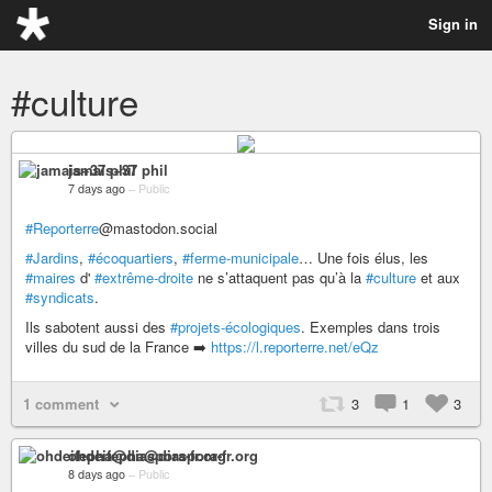
Sign in
#culture
jamais+37 phil
7 days ago
–
Public
#Reporterre
@mastodon.social
#Jardins
,
#écoquartiers
,
#ferme-municipale
… Une fois élus, les
#maires
d'
#extrême-droite
ne s’attaquent pas qu’à la
#culture
et aux
#syndicats
.
Ils sabotent aussi des
#projets-écologiques
. Exemples dans trois
villes du sud de la France ➡️
https://l.reporterre.net/eQz
1 comment
3
1
3
ohdeifepha@diaspora-fr.org
8 days ago
–
Public