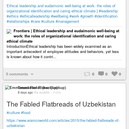
Ethical leadership and eudaimonic well-being at work: the roles of
organizational identification and caring ethical climate
|
#leadership
#ethics
#ethicalleadership
#wellbeing
#work
#growth
#identification
#relationships
#care
#culture
#management
Frontiers | Ethical leadership and eudaimonic well-being at
work: the roles of organizational identification and caring
ethical climate
IntroductionEthical leadership has been widely examined as an
important antecedent of employee attitudes and behaviors, yet less
is known about how it contri...
0 comments
0
0
0
Emmanuel Florac (backup)
8 days ago
Via mobile
–
Public
The Fabled Flatbreads of Uzbekistan
#culture
#food
https://www.aramcoworld.com/articles/2015/the-fabled-flatbreads-of-
uzbekistan