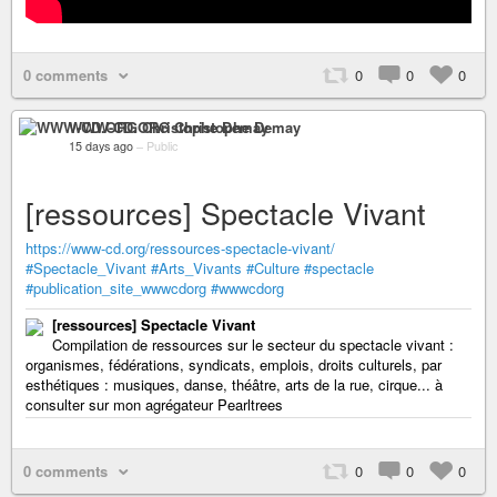
0 comments
0
0
0
WWW-CD.ORG Christophe Demay
15 days ago
–
Public
[ressources] Spectacle Vivant
https://www-cd.org/ressources-spectacle-vivant/
#Spectacle_Vivant
#Arts_Vivants
#Culture
#spectacle
#publication_site_wwwcdorg
#wwwcdorg
[ressources] Spectacle Vivant
Compilation de ressources sur le secteur du spectacle vivant :
organismes, fédérations, syndicats, emplois, droits culturels, par
esthétiques : musiques, danse, théâtre, arts de la rue, cirque... à
consulter sur mon agrégateur Pearltrees
0 comments
0
0
0