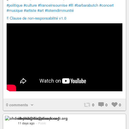
#politique
#culture
#franceinsoumise
#lfi
#barbarabutch
#concert
#musique
#artiste
#art
#totemdimmunité
‼️ Clause de non-responsabilité v1.0
0 comments
0
0
0
ohdeifepha@diaspora-fr.org
11 days ago
–
Public