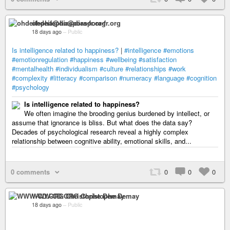
ohdeifepha@diaspora-fr.org
18 days ago
–
Public
Is intelligence related to happiness?
|
#intelligence
#emotions
#emotionregulation
#happiness
#wellbeing
#satisfaction
#mentalhealth
#individualism
#culture
#relationships
#work
#complexity
#litteracy
#comparison
#numeracy
#language
#cognition
#psychology
Is intelligence related to happiness?
We often imagine the brooding genius burdened by intellect, or
assume that ignorance is bliss. But what does the data say?
Decades of psychological research reveal a highly complex
relationship between cognitive ability, emotional skills, and...
0 comments
0
0
0
WWW-CD.ORG Christophe Demay
18 days ago
–
Public