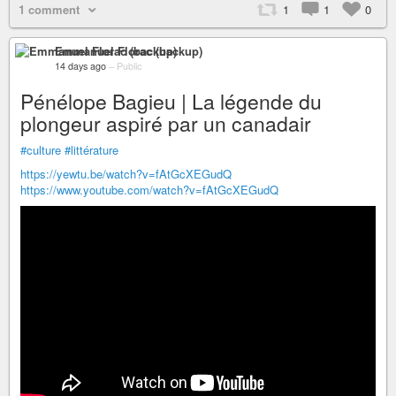
1 comment
1
1
0
Emmanuel Florac (backup)
14 days ago
–
Public
Pénélope Bagieu | La légende du
plongeur aspiré par un canadair
#culture
#littérature
https://yewtu.be/watch?v=fAtGcXEGudQ
https://www.youtube.com/watch?v=fAtGcXEGudQ