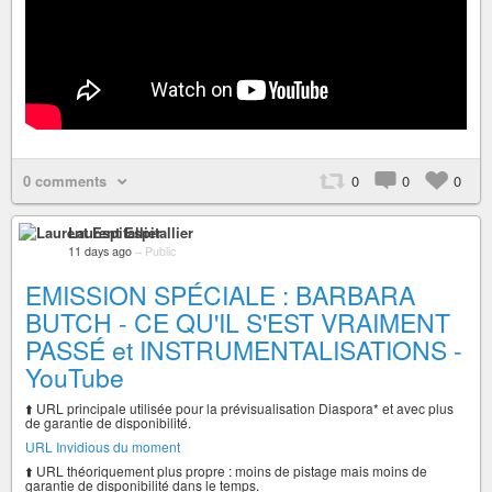
0 comments
0
0
0
Laurent Espitallier
11 days ago
–
Public
EMISSION SPÉCIALE : BARBARA
BUTCH - CE QU'IL S'EST VRAIMENT
PASSÉ et INSTRUMENTALISATIONS -
YouTube
⬆️ URL principale utilisée pour la prévisualisation Diaspora* et avec plus
de garantie de disponibilité.
URL Invidious du moment
⬆️ URL théoriquement plus propre : moins de pistage mais moins de
garantie de disponibilité dans le temps.