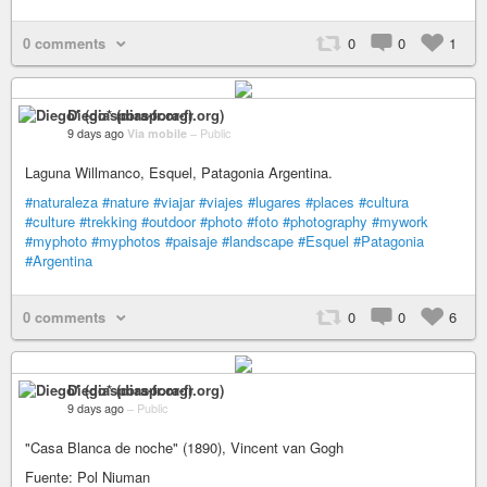
0 comments
0
0
1
Diego* (diaspora-fr.org)
9 days ago
Via mobile
–
Public
Laguna Willmanco, Esquel, Patagonia Argentina.
#naturaleza
#nature
#viajar
#viajes
#lugares
#places
#cultura
#culture
#trekking
#outdoor
#photo
#foto
#photography
#mywork
#myphoto
#myphotos
#paisaje
#landscape
#Esquel
#Patagonia
#Argentina
0 comments
0
0
6
Diego* (diaspora-fr.org)
9 days ago
–
Public
"Casa Blanca de noche" (1890), Vincent van Gogh
Fuente: Pol Niuman