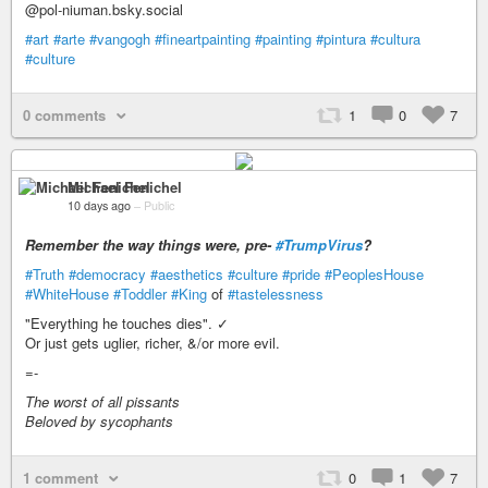
@pol-niuman.bsky.social
#art
#arte
#vangogh
#fineartpainting
#painting
#pintura
#cultura
#culture
0 comments
1
0
7
Michael Fenichel
10 days ago
–
Public
Remember the way things were, pre-
#TrumpVirus
?
#Truth
#democracy
#aesthetics
#culture
#pride
#PeoplesHouse
#WhiteHouse
#Toddler
#King
of
#tastelessness
"Everything he touches dies". ✓
Or just gets uglier, richer, &/or more evil.
=-
The worst of all pissants
Beloved by sycophants
1 comment
0
1
7