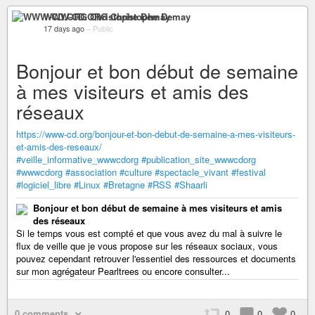
WWW-CD.ORG Christophe Demay
17 days ago
–
Public
Bonjour et bon début de semaine
à mes visiteurs et amis des
réseaux
https://www-cd.org/bonjour-et-bon-debut-de-semaine-a-mes-visiteurs-
et-amis-des-reseaux/
#veille_informative_wwwcdorg
#publication_site_wwwcdorg
#wwwcdorg
#association
#culture
#spectacle_vivant
#festival
#logiciel_libre
#Linux
#Bretagne
#RSS
#Shaarli
Bonjour et bon début de semaine à mes visiteurs et amis
des réseaux
Si le temps vous est compté et que vous avez du mal à suivre le
flux de veille que je vous propose sur les réseaux sociaux, vous
pouvez cependant retrouver l'essentiel des ressources et documents
sur mon agrégateur Pearltrees ou encore consulter...
0 comments
0
0
0