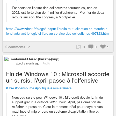
L’association libriste des collectivités territoriales, née en
2002, est forte d’un demi-millier d’adhérents. Premier de deux
retours sur son 10e congrès, à Montpellier.
https://www.zdnet.fr/blogs/l-esprit-libre/la-mutualisation-ca-marche-a-
fond-ladullact-le-logiciel-libre-au-service-des-collectivites-497823.htm
0 comments
0
0
1
Emmanuel Florac (backup)
about a month ago
–
Public
Fin de Windows 10 : Microsoft accorde
un sursis, l'April passe à l'offensive
#libre
#opensource
#politique
#souveraineté
Nouveau sursis pour Windows 10 : Microsoft décale la fin du
support gratuit à octobre 2027. Pour l’April, pas question de
relâcher la pression. C’est le moment idéal pour recycler vos
machines et migrer vers un système d’exploitation libre et
souverain.