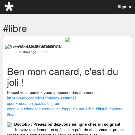
Sign in
#libre
Yves-Marie VALLADON
16 days ago
–
Public
Ben mon canard, c'est du
joli !
Rappel vous pouvez vous y opposer dès à présent :
https://www.doctolib.fr/privacy-settings?
open=research_exclusion_form
#doctolib
#donnéespersonelles
#rgpd
#ia
#ai
#libre
#fliqué
#parasol
#non
Doctolib : Prenez rendez-vous en ligne chez un soignant
Trouvez rapidement un spécialiste près de chez vous et prenez
rendez-vous gratuitement en ligne en quelques clics