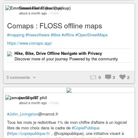
Emmanuel Florac (backup)
about a month ago
–
Public
Comaps : FLOSS offline maps
#mapping
#freesoftware
#libre
#offline
#OpenStreetMaps
https://www.comaps.app/
Hike, Bike, Drive Offline Navigate with Privacy
Discover more of your journey Powered by the community
3 comments
0
3
2
jamais+37 phil
about a month ago
–
Public
#John_Livingston
@mamot.fr
Tous les mois je redistribue 1% de mon chiffre d'affaire à un logiciel
libre de mon choix dans le cadre de
#CopiePublique
(
https://copiepublique.fr/
, @copiepublique), une initiative visant à