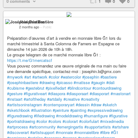
0 comments
1
0
0
Joséphin Bastière
2 months ago
–
Public
Préparation d’œuvres d’art à vendre en monnaie libre Ğ1 lors du
marché trimestriel à Santa Colomna de Farners en Espagne ce
dimanche 14 juin 2026 de 10h à 18h.
Le groupe telegram de ce marché monnaie libre Ğ1 :
https://t.me/G1mercatscf
Vous pouvez commandez une œuvre originale de ma main ou faire
une demande spécifique, contactez-moi : josephin.b@gmx.com
#mywork
#art
#artwork
#color
#watercolor
#josephin
#bastiere
#josephinbastiere
#drawing
#picasso
#matisse
#gaugin
#dali
#cubisme
#gestebrut
#pixelfedart
#blindcontour
#contourdrawing
#gesture
#figurativeart
#diaspora
#diasporaart
#diasporart
#mastonart
#instaart
#artoftheday
#artdaily
#creative
#creativity
#artistsoninstagram
#contemporaryart
#dessin
#draw
#sketch
#sketchbook
#illustration
#peinture
#painting
#expressivedrawing
#figuredrawing
#lifedrawing
#modeldrawing
#humanfigure
#figurative
#portraitdrawing
#color
#colors
#colorart
#colorfulart
#mixedmedia
#artprocess
#artcommunity
#emergingartis
#supportartists
#artshare
#discoverart
#artistsupport
#monnaie
#monnaielibre
#libre
#Ğ1
#perpignan
#catalan
#espagne
#gerona
#santacolomafarners