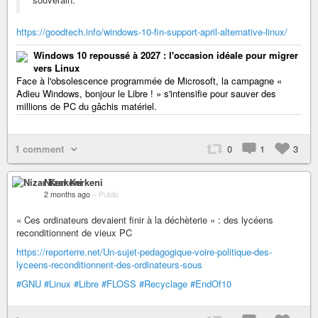
https://goodtech.info/windows-10-fin-support-april-alternative-linux/
Windows 10 repoussé à 2027 : l'occasion idéale pour migrer
vers Linux
Face à l'obsolescence programmée de Microsoft, la campagne «
Adieu Windows, bonjour le Libre ! » s'intensifie pour sauver des
millions de PC du gâchis matériel.
1 comment
0
1
3
Nizar Kerkeni
2 months ago
–
Public
« Ces ordinateurs devaient finir à la déchèterie » : des lycéens
reconditionnent de vieux PC
https://reporterre.net/Un-sujet-pedagogique-voire-politique-des-
lyceens-reconditionnent-des-ordinateurs-sous
#GNU
#Linux
#Libre
#FLOSS
#Recyclage
#EndOf10