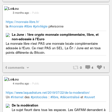
Lou
3 months ago
–
Public
https://monnaie-libre.fr/
la
#monnaie
#libre
#privilégie
p#ersonne
La June : 1ère crypto monnaie complémentaire, libre, et
non-adossée à l'Euro
La monnaie libre n'est PAS une monnaie locale complémentaire
adossée à l'Euro. Ce n'est PAS un SEL. La Ğ1 / June est en tous
points différente du Bitcoin.
4 comments
0
4
1
Lou
4 months ago
–
Public
https://www.laquadrature.net/2019/07/22/de-la-moderation/
Un
#Internet
des
#protocoles
:
#libre
,
#décentralisé
et
#ouvert
De la modération
Le sujet fleurit dans tous les espaces. Les GAFAM demandent à