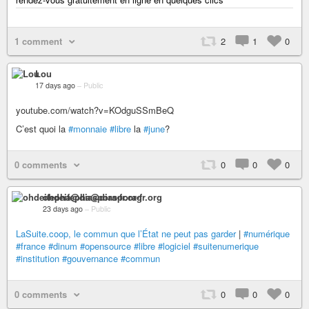
1 comment
2
1
0
Lou
17 days ago
–
Public
youtube.com/watch?v=KOdguSSmBeQ
C’est quoi la
#monnaie
#libre
la
#june
?
0 comments
0
0
0
ohdeifepha@diaspora-fr.org
23 days ago
–
Public
LaSuite.coop, le commun que l’État ne peut pas garder
|
#numérique
#france
#dinum
#opensource
#libre
#logiciel
#suitenumerique
#institution
#gouvernance
#commun
0 comments
0
0
0