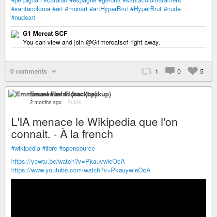
#santacoloma
#art
#monart
#artHyperBrut
#HyperBrut
#nude
#nudeart
G1 Mercat SCF
You can view and join @G1mercatscf right away.
0 comments
1
0
5
Emmanuel Florac (backup)
2 months ago
–
Public
L'IA menace le Wikipedia que l'on
connait. - À la french
#wikipedia
#libre
#opensource
https://yewtu.be/watch?v=PkauywleOcA
https://www.youtube.com/watch?v=PkauywleOcA