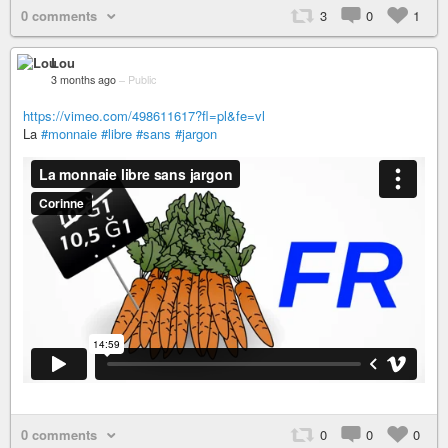
0 comments
3
0
1
Lou
3 months ago
–
Public
https://vimeo.com/498611617?fl=pl&fe=vl
La
#monnaie
#libre
#sans
#jargon
0 comments
0
0
0