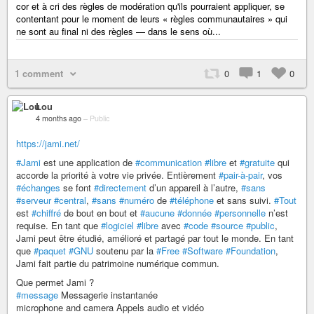
cor et à cri des règles de modération qu'ils pourraient appliquer, se
contentant pour le moment de leurs « règles communautaires » qui
ne sont au final ni des règles — dans le sens où...
1 comment
0
1
0
Lou
4 months ago
–
Public
https://jami.net/
#Jami
est une application de
#communication
#libre
et
#gratuite
qui
accorde la priorité à votre vie privée. Entièrement
#pair-à-pair
, vos
#échanges
se font
#directement
d’un appareil à l’autre,
#sans
#serveur
#central
,
#sans
#numéro
de
#téléphone
et sans suivi.
#Tout
est
#chiffré
de bout en bout et
#aucune
#donnée
#personnelle
n’est
requise. En tant que
#logiciel
#libre
avec
#code
#source
#public
,
Jami peut être étudié, amélioré et partagé par tout le monde. En tant
que
#paquet
#GNU
soutenu par la
#Free
#Software
#Foundation
,
Jami fait partie du patrimoine numérique commun.
Que permet Jami ?
#message
Messagerie instantanée
microphone and camera Appels audio et vidéo