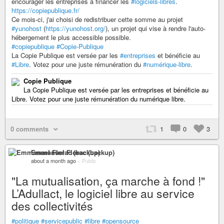
encourager les entreprises à financer les
#logiciels-libres
.
https://copiepublique.fr/
Ce mois-ci, j'ai choisi de redistribuer cette somme au projet
#yunohost
(
https://yunohost.org/
), un projet qui vise à rendre l'auto-
hébergement le plus accessible possible.
#copiepublique
#Copie-Publique
La Copie Publique est versée par les
#entreprises
et bénéficie au
#Libre
. Votez pour une juste rémunération du
#numérique-libre
.
Copie Publique
La Copie Publique est versée par les entreprises et bénéficie au
Libre. Votez pour une juste rémunération du numérique libre.
0 comments
1
0
3
Emmanuel Florac (backup)
about a month ago
–
Public
"La mutualisation, ça marche à fond !"
L’Adullact, le logiciel libre au service
des collectivités
#politique
#servicepublic
#libre
#opensource