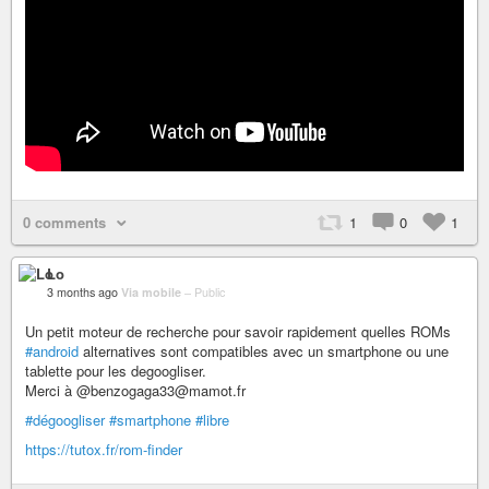
0 comments
1
0
1
Lo
3 months ago
Via mobile
–
Public
Un petit moteur de recherche pour savoir rapidement quelles ROMs
#android
alternatives sont compatibles avec un smartphone ou une
tablette pour les degoogliser.
Merci à @benzogaga33@mamot.fr
#dégoogliser
#smartphone
#libre
https://tutox.fr/rom-finder