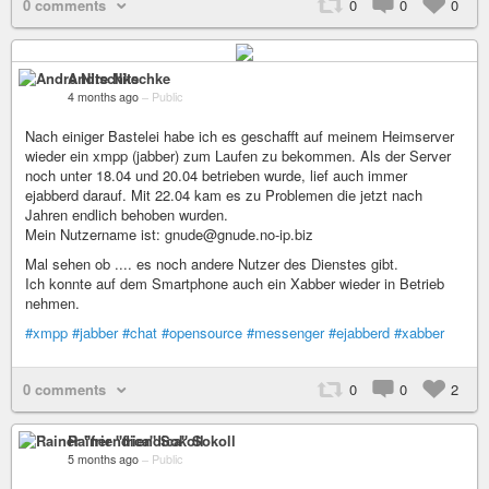
0 comments
0
0
0
Andre Nitschke
4 months ago
–
Public
Nach einiger Bastelei habe ich es geschafft auf meinem Heimserver
wieder ein xmpp (jabber) zum Laufen zu bekommen. Als der Server
noch unter 18.04 und 20.04 betrieben wurde, lief auch immer
ejabberd darauf. Mit 22.04 kam es zu Problemen die jetzt nach
Jahren endlich behoben wurden.
Mein Nutzername ist: gnude@gnude.no-ip.biz
Mal sehen ob .... es noch andere Nutzer des Dienstes gibt.
Ich konnte auf dem Smartphone auch ein Xabber wieder in Betrieb
nehmen.
#xmpp
#jabber
#chat
#opensource
#messenger
#ejabberd
#xabber
0 comments
0
0
2
Rainer "friendica" Sokoll
5 months ago
–
Public