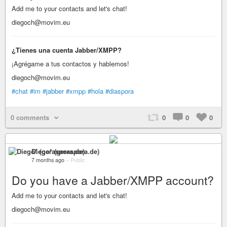
Add me to your contacts and let's chat!
diegoch@movim.eu
¿Tienes una cuenta Jabber/XMPP?
¡Agrégame a tus contactos y hablemos!
diegoch@movim.eu
#chat
#im
#jabber
#xmpp
#hola
#diaspora
0 comments
0
0
0
Diego* (geraspora.de)
7 months ago
–
Public
Do you have a Jabber/XMPP account?
Add me to your contacts and let's chat!
diegoch@movim.eu