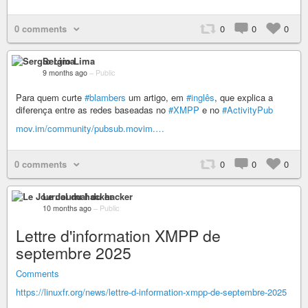
0 comments
0
0
0
Sergio Lima
9 months ago
–
Public
Para quem curte
#blambers
um artigo, em
#inglês
, que explica a
diferença entre as redes baseadas no
#XMPP
e no
#ActivityPub
mov.im/community/pubsub.movim.…
0 comments
0
0
0
Le Journal du hacker
10 months ago
–
Public
Lettre d'information XMPP de
septembre 2025
Comments
https://linuxfr.org/news/lettre-d-information-xmpp-de-septembre-2025