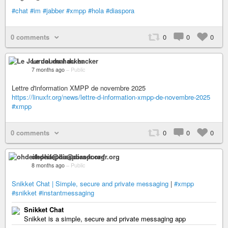
#chat
#im
#jabber
#xmpp
#hola
#diaspora
0 comments
0
0
0
Le Journal du hacker
7 months ago
–
Public
Lettre d'information XMPP de novembre 2025
https://linuxfr.org/news/lettre-d-information-xmpp-de-novembre-2025
#xmpp
0 comments
0
0
0
ohdeifepha@diaspora-fr.org
8 months ago
–
Public
Snikket Chat | Simple, secure and private messaging
|
#xmpp
#snikket
#instantmessaging
Snikket Chat
Snikket is a simple, secure and private messaging app