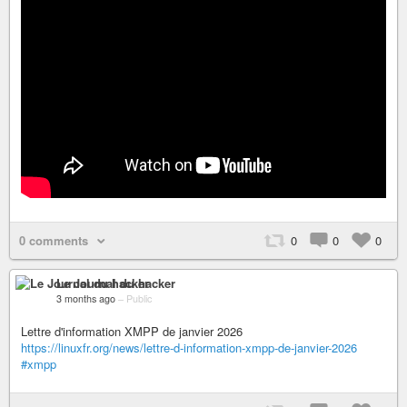
0 comments
0
0
0
Le Journal du hacker
3 months ago
–
Public
Lettre d'information XMPP de janvier 2026
https://linuxfr.org/news/lettre-d-information-xmpp-de-janvier-2026
#xmpp