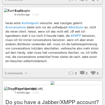
Kurt Lupin
6 months ago
–
Public
heute erste
#unifiedpush
versuche. was trauriges gelernt:
#conversations
bietet sich nur als unifiedpush
#distributor
an, nicht
als reiner client. heisst, wenn ich das nicht will, zB weil ich
irgendwann statt 3 nur noch 0 freunde habe, die
#XMPP
benutzen,
muss ich für immer conversations benutzen. wenn ich aber einen
anderen distributor verwenden will, muss ich die batterieoptimierung
von conversations trotzdem abschalten, verbrauche also mehr strom
auf dem handy. oder muss halt conversations löschen. na, ich hoffe
mal, die conversations entwickler*innen rüsten da nach. wäre sonst
ein bisschen selbstmörderisch.
2 comments
0
2
0
Diego* (nerdpol.ch)
7 months ago
–
Public
Do you have a Jabber/XMPP account?