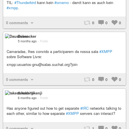
TIL:
#Thunderbird
kann kein
#omemo
- damit kann es auch kein
#xmpp
.
0 comments
0
0
0
Dausacker
5 months ago
–
Public
Camaradas, lhes convido a participarem da nossa sala
#XMPP
sobre Software Livre:
xmpp:usuarios-gnu@salas.suchat.org?join
0 comments
0
0
0
takeshitakenji
6 months ago
–
Public
Has anyone figured out how to get separate
#IRC
networks talking to
each other, similar to how separate
#XMPP
servers can interact?
0 comments
1
0
0