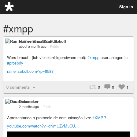
Sign in
#xmpp
Rainer "friendica" Sokoll
about a month ago
–
Public
Wers braucht (ich vielleicht irgendwann mal):
#xmpp
user anlegen in
#prosody
rainer.sokoll.com/?p=8583
0 comments
0
0
1
Dausacker
2 months ago
–
Public
Apresentando o protocolo de comunicação livre
#XMPP
youtube.com/watch?v=dNmUZvM5CU…