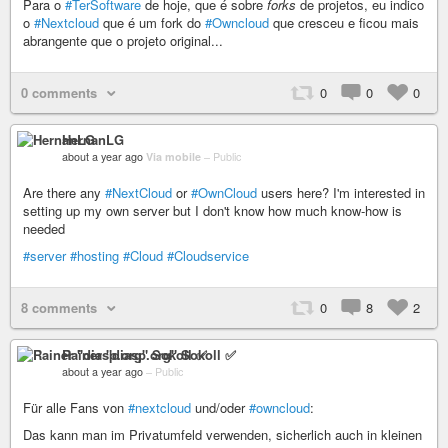
Para o
#TerSoftware
de hoje, que é sobre
forks
de projetos, eu indico
o
#Nextcloud
que é um fork do
#Owncloud
que cresceu e ficou mais
abrangente que o projeto original...
0 comments
0
0
0
HernanLG
about a year ago
Via mobile
–
Public
Are there any
#NextCloud
or
#OwnCloud
users here? I'm interested in
setting up my own server but I don't know how much know-how is
needed
#server
#hosting
#Cloud
#Cloudservice
8 comments
0
8
2
Rainer "diasp​.org" Sokoll ✅
about a year ago
–
Public
Für alle Fans von
#nextcloud
und/oder
#owncloud
:
Das kann man im Privatumfeld verwenden, sicherlich auch in kleinen