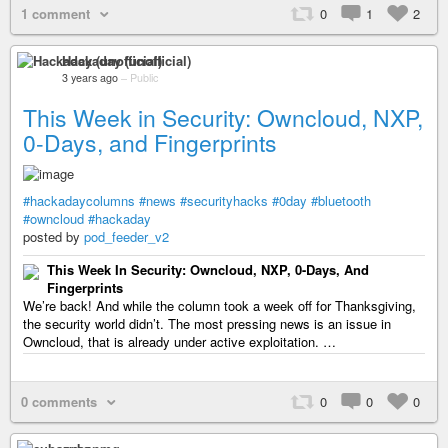
1 comment
0
1
2
Hackaday (unofficial)
3 years ago
–
Public
This Week in Security: Owncloud, NXP,
0-Days, and Fingerprints
#hackadaycolumns
#news
#securityhacks
#0day
#bluetooth
#owncloud
#hackaday
posted by
pod_feeder_v2
This Week In Security: Owncloud, NXP, 0-Days, And
Fingerprints
We’re back! And while the column took a week off for Thanksgiving,
the security world didn’t. The most pressing news is an issue in
Owncloud, that is already under active exploitation. …
0 comments
0
0
0