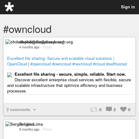
Sign in
#owncloud
ohdeifepha@diaspora-fr.org
4 months ago
–
Public
Excellent file sharing: Secure and scalable cloud solutions |
OpenCloud
|
#opencloud
#owncloud
#nextcloud
#cloud
#selfhosted
Excellent file sharing - secure, simple, reliable. Start now.
Discover excellent enterprise cloud services with flexible, secure
and scalable infrastructure that optimize efficiency and business
processes.
2 comments
0
2
0
Sergio Lima
9 months ago
–
Public