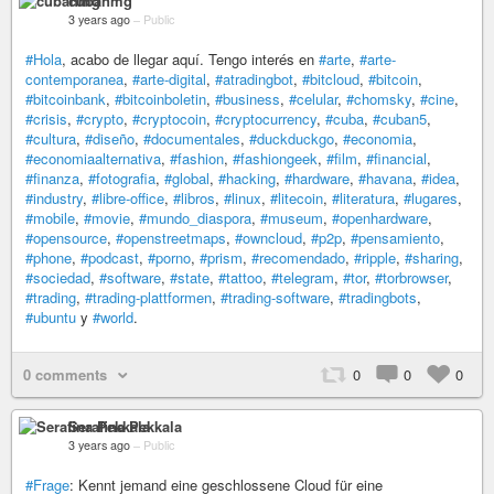
cubanmg
3 years ago
–
Public
#Hola
, acabo de llegar aquí. Tengo interés en
#arte
,
#arte-
contemporanea
,
#arte-digital
,
#atradingbot
,
#bitcloud
,
#bitcoin
,
#bitcoinbank
,
#bitcoinboletin
,
#business
,
#celular
,
#chomsky
,
#cine
,
#crisis
,
#crypto
,
#cryptocoin
,
#cryptocurrency
,
#cuba
,
#cuban5
,
#cultura
,
#diseño
,
#documentales
,
#duckduckgo
,
#economia
,
#economiaalternativa
,
#fashion
,
#fashiongeek
,
#film
,
#financial
,
#finanza
,
#fotografia
,
#global
,
#hacking
,
#hardware
,
#havana
,
#idea
,
#industry
,
#libre-office
,
#libros
,
#linux
,
#litecoin
,
#literatura
,
#lugares
,
#mobile
,
#movie
,
#mundo_diaspora
,
#museum
,
#openhardware
,
#opensource
,
#openstreetmaps
,
#owncloud
,
#p2p
,
#pensamiento
,
#phone
,
#podcast
,
#porno
,
#prism
,
#recomendado
,
#ripple
,
#sharing
,
#sociedad
,
#software
,
#state
,
#tattoo
,
#telegram
,
#tor
,
#torbrowser
,
#trading
,
#trading-plattformen
,
#trading-software
,
#tradingbots
,
#ubuntu
y
#world
.
0 comments
0
0
0
Serafina Pekkala
3 years ago
–
Public
#Frage
: Kennt jemand eine geschlossene Cloud für eine