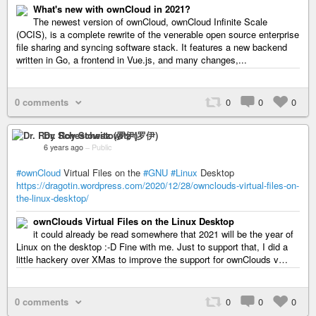
What's new with ownCloud in 2021?
The newest version of ownCloud, ownCloud Infinite Scale
(OCIS), is a complete rewrite of the venerable open source enterprise
file sharing and syncing software stack. It features a new backend
written in Go, a frontend in Vue.js, and many changes,...
0 comments
0
0
0
Dr. Roy Schestowitz (罗伊)
6 years ago
–
Public
#ownCloud
Virtual Files on the
#GNU
#Linux
Desktop
https://dragotin.wordpress.com/2020/12/28/ownclouds-virtual-files-on-
the-linux-desktop/
ownClouds Virtual Files on the Linux Desktop
it could already be read somewhere that 2021 will be the year of
Linux on the desktop :-D Fine with me. Just to support that, I did a
little hackery over XMas to improve the support for ownClouds v…
0 comments
0
0
0