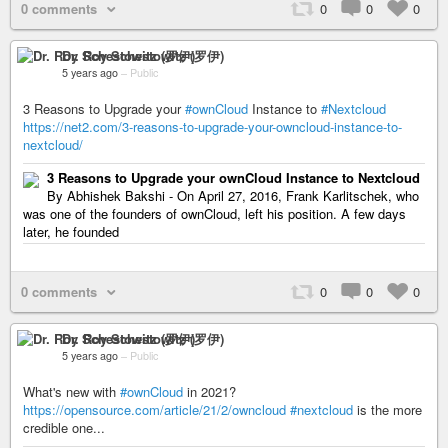
0 comments
0
0
0
Dr. Roy Schestowitz (罗伊)
5 years ago
–
Public
3 Reasons to Upgrade your
#ownCloud
Instance to
#Nextcloud
https://net2.com/3-reasons-to-upgrade-your-owncloud-instance-to-
nextcloud/
3 Reasons to Upgrade your ownCloud Instance to Nextcloud
By Abhishek Bakshi - On April 27, 2016, Frank Karlitschek, who
was one of the founders of ownCloud, left his position. A few days
later, he founded
0 comments
0
0
0
Dr. Roy Schestowitz (罗伊)
5 years ago
–
Public
What's new with
#ownCloud
in 2021?
https://opensource.com/article/21/2/owncloud
#nextcloud
is the more
credible one...