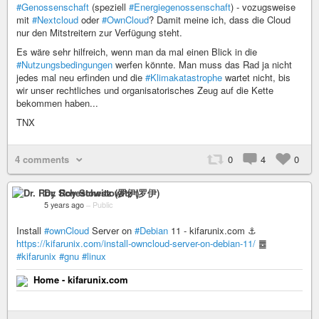
#Genossenschaft
(speziell
#Energiegenossenschaft
) - vozugsweise
mit
#Nextcloud
oder
#OwnCloud
? Damit meine ich, dass die Cloud
nur den Mitstreitern zur Verfügung steht.
Es wäre sehr hilfreich, wenn man da mal einen Blick in die
#Nutzungsbedingungen
werfen könnte. Man muss das Rad ja nicht
jedes mal neu erfinden und die
#Klimakatastrophe
wartet nicht, bis
wir unser rechtliches und organisatorisches Zeug auf die Kette
bekommen haben...
TNX
4 comments
0
4
0
Dr. Roy Schestowitz (罗伊)
5 years ago
–
Public
Install
#ownCloud
Server on
#Debian
11 - kifarunix.com ⚓
https://kifarunix.com/install-owncloud-server-on-debian-11/
䷉
#kifarunix
#gnu
#linux
Home - kifarunix.com