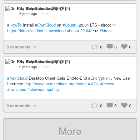
Dr. Roy Schestowitz (罗伊)
6 years ago
–
Public
#HowTo
Install
#OwnCloud
on
#Ubuntu
20.04 LTS - idroot ☞
https://idroot.us/install-owncloud-ubuntu-20-04/
•●•
#idroot
0 comments
0
0
0
Dr. Roy Schestowitz (罗伊)
6 years ago
–
Public
#Nextcloud
Desktop Client Gets End-to-End
#Encryption
, New User
Interface
http://www.tuxmachines.org/node/141081
#freesw
#owncloud
#clowncomputing
0 comments
0
0
0
More