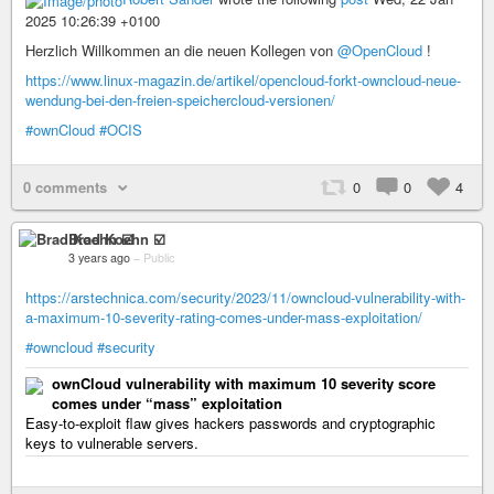
2025 10:26:39 +0100
Herzlich Willkommen an die neuen Kollegen von
@OpenCloud
!
https://www.linux-magazin.de/artikel/opencloud-forkt-owncloud-neue-
wendung-bei-den-freien-speichercloud-versionen/
#ownCloud
#OCIS
0 comments
0
0
4
Brad Koehn ☑️
3 years ago
–
Public
https://arstechnica.com/security/2023/11/owncloud-vulnerability-with-
a-maximum-10-severity-rating-comes-under-mass-exploitation/
#owncloud
#security
ownCloud vulnerability with maximum 10 severity score
comes under “mass” exploitation
Easy-to-exploit flaw gives hackers passwords and cryptographic
keys to vulnerable servers.