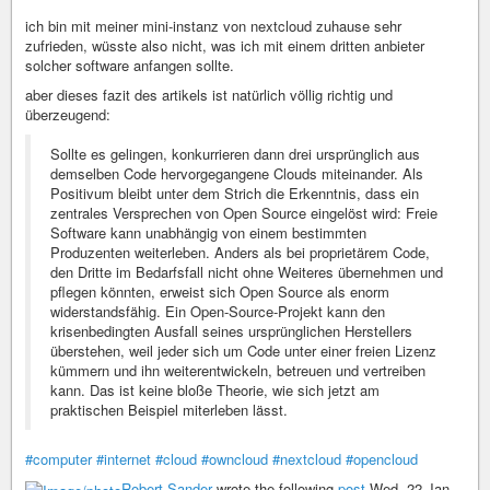
ich bin mit meiner mini-instanz von nextcloud zuhause sehr
zufrieden, wüsste also nicht, was ich mit einem dritten anbieter
solcher software anfangen sollte.
aber dieses fazit des artikels ist natürlich völlig richtig und
überzeugend:
Sollte es gelingen, konkurrieren dann drei ursprünglich aus
demselben Code hervorgegangene Clouds miteinander. Als
Positivum bleibt unter dem Strich die Erkenntnis, dass ein
zentrales Versprechen von Open Source eingelöst wird: Freie
Software kann unabhängig von einem bestimmten
Produzenten weiterleben. Anders als bei proprietärem Code,
den Dritte im Bedarfsfall nicht ohne Weiteres übernehmen und
pflegen könnten, erweist sich Open Source als enorm
widerstandsfähig. Ein Open-Source-Projekt kann den
krisenbedingten Ausfall seines ursprünglichen Herstellers
überstehen, weil jeder sich um Code unter einer freien Lizenz
kümmern und ihn weiterentwickeln, betreuen und vertreiben
kann. Das ist keine bloße Theorie, wie sich jetzt am
praktischen Beispiel miterleben lässt.
#computer
#internet
#cloud
#owncloud
#nextcloud
#opencloud
Robert Sander
wrote the following
post
Wed, 22 Jan