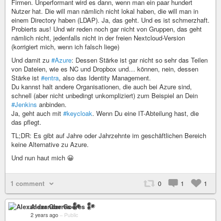
Firmen. Unperformant wird es dann, wenn man ein paar hundert
Nutzer hat. Die will man nämlich nicht lokal haben, die will man in
einem Directory haben (LDAP). Ja, das geht. Und es ist schmerzhaft.
Probierts aus! Und wir reden noch gar nicht von Gruppen, das geht
nämlich nicht, jedenfalls nicht in der freien Nextcloud-Version
(korrigiert mich, wenn ich falsch liege)
Und damit zu
#Azure
: Dessen Stärke ist gar nicht so sehr das Teilen
von Dateien, wie es NC und Dropbox und… können, nein, dessen
Stärke ist
#entra
, also das Identity Management.
Du kannst halt andere Organisationen, die auch bei Azure sind,
schnell (aber nicht unbedingt unkompliziert) zum Beispiel an Dein
#Jenkins
anbinden.
Ja, geht auch mit
#keycloak
. Wenn Du eine IT-Abteilung hast, die
das pflegt.
TL;DR: Es gibt auf Jahre oder Jahrzehnte im geschäftlichen Bereich
keine Alternative zu Azure.
Und nun haut mich 😀
1 comment
0
1
1
Alexander Goeres 𒀯
2 years ago
–
Public