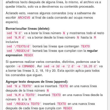
añadimos texto después de alguna línea, lo mismo, el archivo va a
quedar intacto, solo va a devolvernos su contenido procesado.
Aclarado esto, veamos algunos comandos (voy a saltearme de
escribir
al final de cada comando así ocupa menos
ARCHIVO
espacio).
Borrar/ocultar líneas (delete):
va a borar la línea número
y mostrarnos todo el resto
sed 'N d'
N
va a borrar desde la línea número
hasta la
sed 'N,M d'
N
M
inclusive
borrará las líneas que contengan
sed '/TEXTO/d'
TEXTO
borrará las líneas que cumplan con la
regular
sed '/REGEX/d'
expression
REGEX
Si queremos realizar varios comandos, distintos, podemos usar la
opción
. Así
va
-e COMANDO
sed -e 3d -e '2 d' -e '18,20 d'
a borrar las líneas 3, 2, 18, 19 y 20. Esta opción aplica para todos
los comandos que siguen.
Agregar texto despues de línea (append):
acá se insertará
en una nueva línea
sed 'N a TEXTO'
TEXTO
después de la línea número
N
insertará
en una nueva línea desde la
sed 'N,M a TEXTO'
TEXTO
número
a la
N
M
insertará
en una nueva línea
sed '/REGEX/a TEXTO'
TEXTO
después de cada línea que cumpla con
REGEX