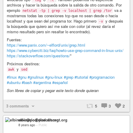
archivos y hacer la búsqueda sobre la salida de otro comando. Por
ejemplo
va a
netstat -tp | grep -v localhost | grep /tor
mostrarnos todas las conexiones tcp que no sean desde o hacia
localhost y que sean del programa tor. Hago primero
y después
-v
la búsqueda que quiero así me sale con color (al revez daría el
mismo resultado pero sin resaltar lo encontrado).
Fuentes:
https://www.panix.com/~elflord/unix/grep.html
https://www.cyberciti.biz/faq/howto-use-grep-command-in-linux-unix/
https://stackoverflow.com/questions/
*
Próximos destinos:
y
awk
sed
#linux
#gnu
#gnulinux
#gnu-linux
#grep
#tutorial
#programacion
#ubuntu
#bash
#argentina
#español
Son libres de copiar y pegar este texto donde quieran
3 comments
5
3
2
elbinario@pod.disroot.org
8 years ago
–
Public