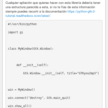
Cualquier apliación que quieras hacer con esta librería debería tener
una estructura parecida a esta, si no te fías de esta información
siempre puedes recurrir a la documentación
https://python-gtk-3-
tutorial.readthedocs.io/en/latest/
#!/usr/bin/python

import gi

class MyWindow(Gtk.Window):

     def __init__(self):

         Gtk.Window.__init__(self, title="GTKyou2mp3")

win = MyWindow()

win.connect("destroy", Gtk.main_quit)

win.show_all()
