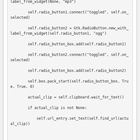
label_from_widget(None, "mp3")

        self.radio_button1.connect("toggled", self.on_
selected)

        self.radio_button2 = Gtk.RadioButton.new_with_
label_from_widget(self.radio_button1, "ogg")

        self.radio_button_box.add(self.radio_button1)

        self.radio_button2.connect("toggled", self.on_
selected)

        self.radio_button_box.add(self.radio_button2)

        self.box.pack_start(self.radio_button_box, Tru
e, True, 0)

        actual_clip = self.clipboard.wait_for_text()

        if actual_clip is not None:

            self.url_entry.set_text(self.find_url(actu
al_clip))
