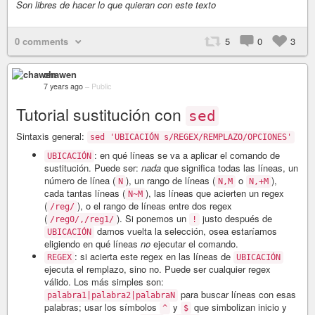
Son libres de hacer lo que quieran con este texto
0 comments
5
0
3
chawen
7 years ago
–
Public
Tutorial sustitución con
sed
Sintaxis general:
sed 'UBICACIÓN s/REGEX/REMPLAZO/OPCIONES'
: en qué líneas se va a aplicar el comando de
UBICACIÓN
sustitución. Puede ser:
nada
que significa todas las líneas, un
número de línea (
), un rango de líneas (
o
),
N
N,M
N,+M
cada tantas líneas (
), las líneas que acierten un regex
N~M
(
), o el rango de líneas entre dos regex
/reg/
(
). Si ponemos un
justo después de
/reg0/,/reg1/
!
damos vuelta la selección, osea estaríamos
UBICACIÓN
eligiendo en qué líneas
no
ejecutar el comando.
: si acierta este regex en las líneas de
REGEX
UBICACIÓN
ejecuta el remplazo, sino no. Puede ser cualquier regex
válido. Los más simples son:
para buscar líneas con esas
palabra1|palabra2|palabraN
palabras; usar los símbolos
y
que simbolizan inicio y
^
$