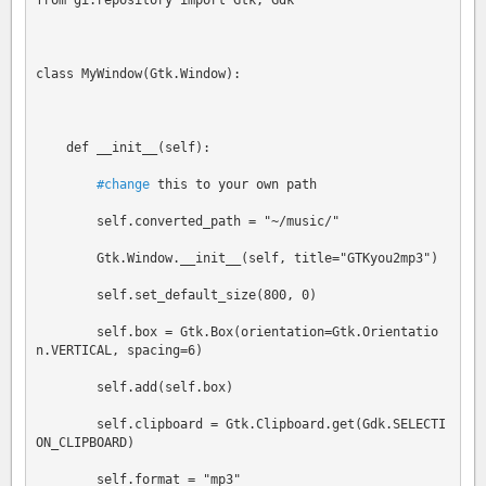
from gi.repository import Gtk, Gdk

class MyWindow(Gtk.Window):

    def __init__(self):

#change
 this to your own path

        self.converted_path = "~/music/"

        Gtk.Window.__init__(self, title="GTKyou2mp3")

        self.set_default_size(800, 0)

        self.box = Gtk.Box(orientation=Gtk.Orientatio
n.VERTICAL, spacing=6)

        self.add(self.box)

        self.clipboard = Gtk.Clipboard.get(Gdk.SELECTI
ON_CLIPBOARD)

        self.format = "mp3"
