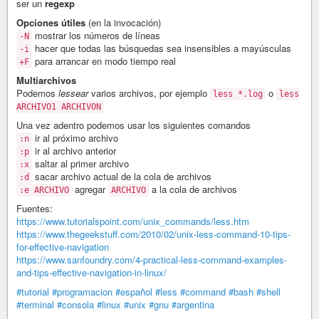
ser un
regexp
Opciones útiles
(en la invocación)
mostrar los números de líneas
-N
hacer que todas las búsquedas sea insensibles a mayúsculas
-i
para arrancar en modo tiempo real
+F
Multiarchivos
Podemos
lessear
varios archivos, por ejemplo
o
less *.log
less
ARCHIVO1 ARCHIVON
Una vez adentro podemos usar los siguientes comandos
ir al próximo archivo
:n
ir al archivo anterior
:p
saltar al primer archivo
:x
sacar archivo actual de la cola de archivos
:d
agregar
a la cola de archivos
:e ARCHIVO
ARCHIVO
Fuentes:
https://www.tutorialspoint.com/unix_commands/less.htm
https://www.thegeekstuff.com/2010/02/unix-less-command-10-tips-
for-effective-navigation
https://www.sanfoundry.com/4-practical-less-command-examples-
and-tips-effective-navigation-in-linux/
#tutorial
#programacion
#español
#less
#command
#bash
#shell
#terminal
#consola
#linux
#unix
#gnu
#argentina