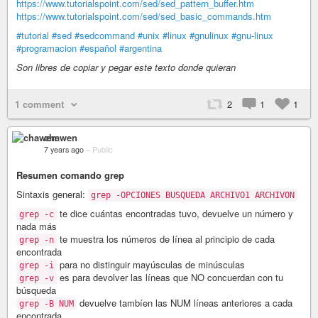
https://www.tutorialspoint.com/sed/sed_pattern_buffer.htm
https://www.tutorialspoint.com/sed/sed_basic_commands.htm
#tutorial
#sed
#sedcommand
#unix
#linux
#gnulinux
#gnu-linux
#programacion
#español
#argentina
Son libres de copiar y pegar este texto donde quieran
1 comment
2
1
1
chawen
7 years ago
–
Public
Resumen comando grep
Sintaxis general:
grep -OPCIONES BUSQUEDA ARCHIVO1 ARCHIVON
te dice cuántas encontradas tuvo, devuelve un número y
grep -c
nada más
te muestra los números de línea al principio de cada
grep -n
encontrada
para no distinguir mayúsculas de minúsculas
grep -i
es para devolver las líneas que NO concuerdan con tu
grep -v
búsqueda
devuelve tambíen las NUM líneas anteriores a cada
grep -B NUM
encontrada