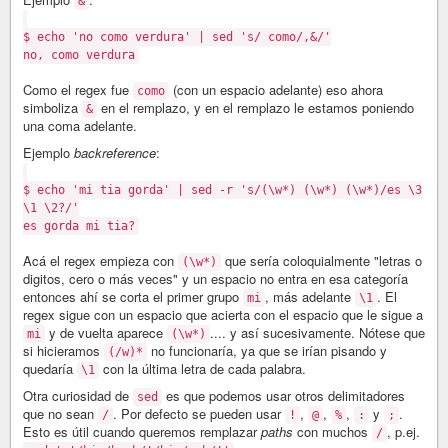
&
$ echo 'no como verdura' | sed 's/ como/,&/'
no, como verdura
Como el regex fue
(con un espacio adelante) eso ahora
como
simboliza
en el remplazo, y en el remplazo le estamos poniendo
&
una coma adelante.
Ejemplo
backreference
:
$ echo 'mi tia gorda' | sed -r 's/(\w*) (\w*) (\w*)/es \3
\1 \2?/'
es gorda mi tia?
Acá el regex empieza con
que sería coloquialmente "letras o
(\w*)
digitos, cero o más veces" y un espacio no entra en esa categoría
entonces ahí se corta el primer grupo
, más adelante
. El
mi
\1
regex sigue con un espacio que acierta con el espacio que le sigue a
y de vuelta aparece
.... y así sucesivamente. Nótese que
mi
(\w*)
si hicieramos
no funcionaría, ya que se irían pisando y
(/w)*
quedaría
con la última letra de cada palabra.
\1
Otra curiosidad de
es que podemos usar otros delimitadores
sed
que no sean
. Por defecto se pueden usar
,
,
,
y
.
/
!
@
%
:
;
Esto es útil cuando queremos remplazar
paths
con muchos
, p.ej.
/