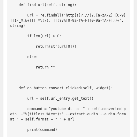
    def find_url(self, string): 

        url = re.findall('http[s]?://(?:[a-zA-Z]|[0-9]
|[$-_@.&+]|[!*\(\), ]|(?:%[0-9a-fA-F][0-9a-fA-F]))+', 
string)

        if len(url) > 0: 

            return(str(url[0]))

        else:

            return ""

    def on_button_convert_clicked(self, widget):

        url = self.url_entry.get_text()

        command = "youtube-dl -o '" + self.converted_p
ath  +"%(title)s.%(ext)s' --extract-audio --audio-form
at " + self.format + " " + url

        print(command)
