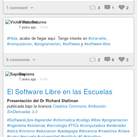
1 comment
3
1
2
Victor Saturno
7 years ago
–
Public
#Hola
, acabo de llegar aquí. Tengo interés en
#cine-arte
,
#computacion
,
#programacion
,
#software
y
#software-libre
.
6 comments
2
6
2
Sapiens
7 years ago
–
Public
El Software Libre en las Escuelas
Presentación del Dr Richard Stallman
publicada bajo la licencia
Creative Commons Atribución-
SinDerivadas 3.0
#SoftwareLibre
#aprender
#informatica
#codigo
#libre
#programacion
#ingenieria
#sistemas
#tecnologia
#TICs
#computadora
#ordenador
#etica
#civismo
#educacion
#pedagogia
#docencia
#maestros
#clase
#curso
#escuela
#universidad
#instituto
#ñ
#privativo