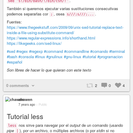
.
sed 's!/bin/bash/!/bin/csh/!'
También si queremos ejecutar varias sustituciones consecutivas
podemos separarlas cor
, osea
.
;
s///;s///;...
Fuentes:
https://www.thegeekstuff.com/2009/09/unix-sed-tutorial-replace-text-
inside-a-file-using-substitute-command/
https://www.regular-expressions.info/shorthand.html
https://likegeeks.com/sed-linux/
#sed
#regex
#regexp
#command
#commandline
#comando
#terminal
#bash
#consola
#linux
#gnulinux
#gnu-linux
#tutorial
#programacion
#español
Son libres de hacer lo que quieran con este texto
0 comments
2
0
4
chawen
7 years ago
–
Public
Tutorial less
nos sirve para navegar por el
output
de un comando (usando
less
pipe
), por un archivo, o múltiples archivos (o por
stdin
si no
|