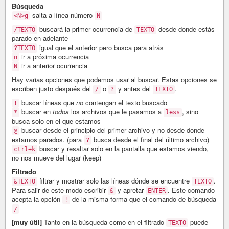
Búsqueda
salta a línea número
<N>g
N
buscará la primer ocurrencia de
desde donde estás
/TEXTO
TEXTO
parado en adelante
igual que el anterior pero busca para atrás
?TEXTO
ir a próxima ocurrencia
n
ir a anterior ocurrencia
N
Hay varias opciones que podemos usar al buscar. Estas opciones se
escriben justo después del
o
y antes del
.
/
?
TEXTO
buscar líneas que
no
contengan el texto buscado
!
buscar en
todos
los archivos que le pasamos a
, sino
*
less
busca solo en el que estamos
buscar desde el principio del primer archivo y no desde donde
@
estamos parados. (para
busca desde el final del último archivo)
?
buscar y resaltar solo en la pantalla que estamos viendo,
ctrl+k
no nos mueve del lugar (keep)
Filtrado
filtrar y mostrar solo las líneas dónde se encuentre
.
&TEXTO
TEXTO
Para salir de este modo escribir
y apretar
. Este comando
&
ENTER
acepta la opción
de la misma forma que el comando de búsqueda
!
/
[muy útil]
Tanto en la búsqueda como en el filtrado
puede
TEXTO