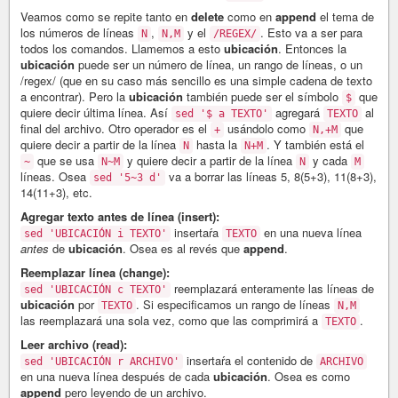
Veamos como se repite tanto en
delete
como en
append
el tema de
los números de líneas
,
y el
. Esto va a ser para
N
N,M
/REGEX/
todos los comandos. Llamemos a esto
ubicación
. Entonces la
ubicación
puede ser un número de línea, un rango de líneas, o un
/regex/ (que en su caso más sencillo es una simple cadena de texto
a encontrar). Pero la
ubicación
también puede ser el símbolo
que
$
quiere decir última línea. Así
agregará
al
sed '$ a TEXTO'
TEXTO
final del archivo. Otro operador es el
usándolo como
que
+
N,+M
quiere decir a partir de la línea
hasta la
. Y también está el
N
N+M
que se usa
y quiere decir a partir de la línea
y cada
~
N~M
N
M
líneas. Osea
va a borrar las líneas 5, 8(5+3), 11(8+3),
sed '5~3 d'
14(11+3), etc.
Agregar texto antes de línea (insert):
insertaŕa
en una nueva línea
sed 'UBICACIÓN i TEXTO'
TEXTO
antes
de
ubicación
. Osea es al revés que
append
.
Reemplazar línea (change):
reemplazará enteramente las líneas de
sed 'UBICACIÓN c TEXTO'
ubicación
por
. Si especificamos un rango de líneas
TEXTO
N,M
las reemplazará una sola vez, como que las comprimirá a
.
TEXTO
Leer archivo (read):
insertaŕa el contenido de
sed 'UBICACIÓN r ARCHIVO'
ARCHIVO
en una nueva línea después de cada
ubicación
. Osea es como
append
pero leyendo de un archivo.