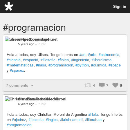
Sign in
#programacion
ulises@pod.dapor.net
5 years ago
–
Public
Hola a todos, soy Ulises. Tengo interés en
#art
,
#arte
,
#astronomia
,
#ciencia
,
#espacio
,
#filosofia
,
#fisica
,
#ingenieria
,
#liberalismo
,
#matemateticas
,
#nasa
,
#programacion
,
#python
,
#quimica
,
#space
y
#spacex
.
7 comments
4
7
6
Christian Fernando Moroni
6 years ago
–
Public
Hola a todos, soy Christian Moroni de Argentina
#Hola
. Tengo interés
en
#ajedrez
,
#filosofia
,
#ingles
,
#krishnamurti
,
#literatura
y
#programacion
.