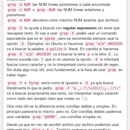
las NUM líneas posteriores a cada encontrada
grep -A NUM
o
las NUM líneas anteriores y
grep -C NUM
grep -NUM
posteriores
devuelve como máximo NUM aciertos (por archivo)
grep -m NUM
te ayuda a buscar con
regular expression
sin tener que
grep -E
\escapear tanto. Si vas a usar
podés usar un comando
grep -E
equivalente que es el
, pero se recomienda siempre usar la
egrep
opción
. Ejemplos: en Ubuntu si hacemos
-E
grep "a|b" ARCHIVO
va a buscar la palabra
literal. En cambio si hacemos
a-palito-b
va a buscar la letra
o la letra
. Lo
grep -E "a|b" ARCHIVO
a
b
mismo sucede con
que si no usamos la opción
lo intentará
?
-E
buscar como caracter y no lo interpretará como comando de regex.
Sin duda algo muy útil, sino fundamental, a la hora de usar
es
grep
saber regex.
o
sería como el opuesto a
ya que busca
grep -F
fgrep
-E
literalmente lo que le pedís.
grep -F "a._::?¡?+23{}?¡¿..//\\"
va a buscar exactamente ese texto, sin interpretar ningún caracter
como nada raro (exepto claro que metas un
).
"
Otra nota útil es la diferencia entre comillas dobles y simples. En
principio parecería lo mismo, pero no. Con comillas dobles podemos
usar variables
, con comillas simples no.
grep "$HOME"
Desde ya que en vez de escribir archivo por archivo podemos usar
wildcards tipo
o
. También podemos no espicificar
*log
*.c