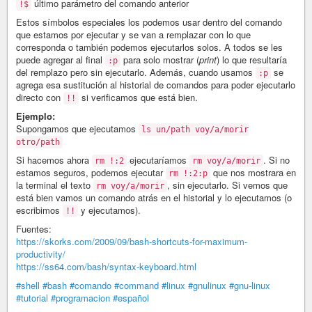
último parámetro del comando anterior
!$
Estos símbolos especiales los podemos usar dentro del comando
que estamos por ejecutar y se van a remplazar con lo que
corresponda o también podemos ejecutarlos solos. A todos se les
puede agregar al final
para solo mostrar (
print
) lo que resultaría
:p
del remplazo pero sin ejecutarlo. Además, cuando usamos
se
:p
agrega esa sustitución al historial de comandos para poder ejecutarlo
directo con
si verificamos que está bien.
!!
Ejemplo:
Supongamos que ejecutamos
ls un/path voy/a/morir
otro/path
Si hacemos ahora
ejecutaríamos
. Si no
rm !:2
rm voy/a/morir
estamos seguros, podemos ejecutar
que nos mostrara en
rm !:2:p
la terminal el texto
, sin ejecutarlo. Si vemos que
rm voy/a/morir
está bien vamos un comando atrás en el historial y lo ejecutamos (o
escribimos
y ejecutamos).
!!
Fuentes:
https://skorks.com/2009/09/bash-shortcuts-for-maximum-
productivity/
https://ss64.com/bash/syntax-keyboard.html
#shell
#bash
#comando
#command
#linux
#gnulinux
#gnu-linux
#tutorial
#programacion
#español