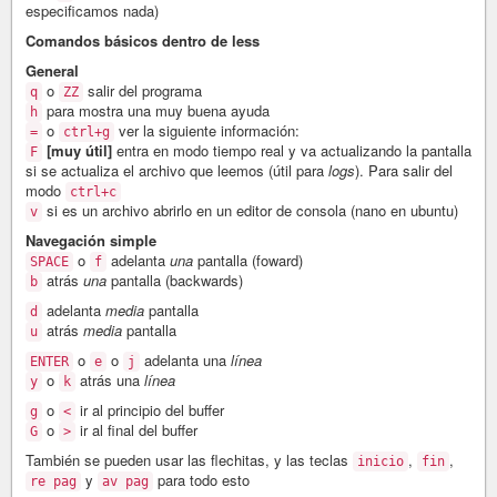
especificamos nada)
Comandos básicos dentro de less
General
o
salir del programa
q
ZZ
para mostra una muy buena ayuda
h
o
ver la siguiente información:
=
ctrl+g
[muy útil]
entra en modo tiempo real y va actualizando la pantalla
F
si se actualiza el archivo que leemos (útil para
logs
). Para salir del
modo
ctrl+c
si es un archivo abrirlo en un editor de consola (nano en ubuntu)
v
Navegación simple
o
adelanta
una
pantalla (foward)
SPACE
f
atrás
una
pantalla (backwards)
b
adelanta
media
pantalla
d
atrás
media
pantalla
u
o
o
adelanta una
línea
ENTER
e
j
o
atrás una
línea
y
k
o
ir al principio del buffer
g
<
o
ir al final del buffer
G
>
También se pueden usar las flechitas, y las teclas
,
,
inicio
fin
y
para todo esto
re pag
av pag