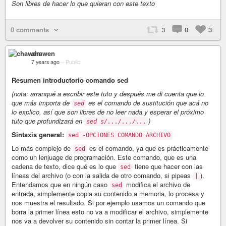
Son libres de hacer lo que quieran con este texto
0 comments
3
0
3
chawen
7 years ago
–
Public
Resumen introductorio comando sed
(nota: arranqué a escribir este tuto y después me di cuenta que lo
que más importa de
es el comando de sustitución que acá no
sed
lo explico, así que son libres de no leer nada y esperar el próximo
tuto que profundizará en
)
sed s/.../.../...
Sintaxis general:
sed -OPCIONES COMANDO ARCHIVO
Lo más complejo de
es el comando, ya que es prácticamente
sed
como un lenjuage de programación. Este comando, que es una
cadena de texto, dice qué es lo que
tiene que hacer con las
sed
líneas del archivo (o con la salida de otro comando, si pipeas
).
|
Entendamos que en ningún caso
modifica el archivo de
sed
entrada, simplemente copia su contenido a memoria, lo procesa y
nos muestra el resultado. Si por ejemplo usamos un comando que
borra la primer línea esto no va a modificar el archivo, simplemente
nos va a devolver su contenido sin contar la primer línea. Si