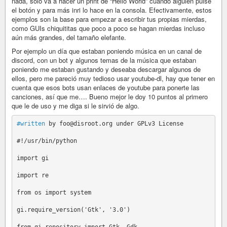
nada, solo va a hacer un print de “Hello World” cuando alguien pulse
el botón y para más inri lo hace en la consola. Efectivamente, estos
ejemplos son la base para empezar a escribir tus propias mierdas,
como GUIs chiquititas que poco a poco se hagan mierdas incluso
aún más grandes, del tamaño elefante.
Por ejemplo un día que estaban poniendo música en un canal de
discord, con un bot y algunos temas de la música que estaban
poniendo me estaban gustando y deseaba descargar algunos de
ellos, pero me pareció muy tedioso usar youtube-dl, hay que tener en
cuenta que esos bots usan enlaces de youtube para ponerte las
canciones, así que me…. Bueno mejor le doy 10 puntos al primero
que le de uso y me diga si le sirvió de algo.
#written
 by foo@disroot.org under GPLv3 License

#!/usr/bin/python

import gi

import re

from os import system

gi.require_version('Gtk', '3.0')
