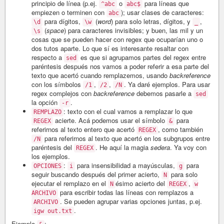
principio de línea (p.ej.
o
para líneas que
^abc
abc$
empiezen o terminen con
); usar clases de caracteres:
abc
para dígitos,
(
word
) para solo letras, dígitos, y
,
\d
\w
_
(
space
) para caracteres invisibles; y buen, las mil y un
\s
cosas que se pueden hacer con regex que ocuparían uno o
dos tutos aparte. Lo que sí es interesante resaltar con
respecto a
es que si agrupamos partes del regex entre
sed
paréntesis después nos vamos a poder referir a esa parte del
texto que acertó cuando remplazemos, usando
backreference
con los símbolos
,
,
. Ya daré ejemplos. Para usar
/1
/2
/N
regex complejos con
backreference
debemos pasarle a
sed
la opción
.
-r
: texto con el cual vamos a remplazar lo que
REMPLAZO
acierte. Acá podemos usar el símbolo
para
REGEX
&
referirnos al texto entero que acertó
, como también
REGEX
para referirnos al texto que acertó en los subgrupos entre
/N
paréntesis del
. He aquí la magia
sedera
. Ya voy con
REGEX
los ejemplos.
:
para insensibilidad a mayúsculas,
para
OPCIONES
i
g
seguir buscando después del primer acierto,
para solo
N
ejecutar el remplazo en el
ésimo acierto del
,
N
REGEX
w
para escribir todas las líneas con remplazos a
ARCHIVO
. Se pueden agrupar varias opciones juntas, p.ej.
ARCHIVO
.
igw out.txt
Ejemplo
: