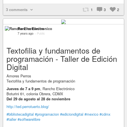
3 comments
1
3
2
Rancho Electronico
7 years ago
–
Public
Textofilia y fundamentos de
programación - Taller de Edición
Digital
Amores Perros
Textofilia y fundamentos de programación
Jueves de 7 a 9 pm
, Rancho Electrónico
Boturini 61, colonia Obrera, CDMX
Del 29 de agosto al 28 de noviembre
http://ted.perrotuerto.blog/
#bibliotecadigital
#programacion
#ediciondigital
#mexico
#cdmx
#taller
#softwarelibre