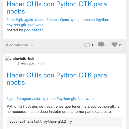
Hacer GUIs con Python GTK para
noobs
#con
#gtk
#guis
#hacer
#noobs
#para
#programacion
#python
#python-gtk
#software
posted by
pod_feeder
0 comments
0
0
2
victorhck
8 years ago
–
Public
Hacer GUIs con Python GTK para
noobs
#guis
#programacion
#python
#python-gtk
#software
Python-GTK Antes de nada tienes que tener instalado python-gtk, si
no recuerdo mal se debe instalar de una forma parecida a esta