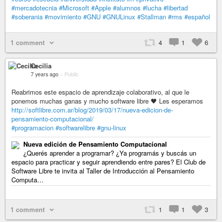
#mercadotecnia
#Microsoft
#Apple
#alumnos
#lucha
#libertad
#soberania
#movimiento
#GNU
#GNULinux
#Stallman
#rms
#español
1 comment
4
1
6
Cecilia
7 years ago
–
Public
Reabrimos este espacio de aprendizaje colaborativo, al que le
ponemos muchas ganas y mucho software libre 🖤 Les esperamos
http://softlibre.com.ar/blog/2019/03/17/nueva-edicion-de-
pensamiento-computacional/
#programacion
#softwarelibre
#gnu-linux
Nueva edición de Pensamiento Computacional
¿Querés aprender a programar? ¿Ya programás y buscás un
espacio para practicar y seguir aprendiendo entre pares? El Club de
Software Libre te invita al Taller de Introducción al Pensamiento
Computa…
1 comment
1
1
3