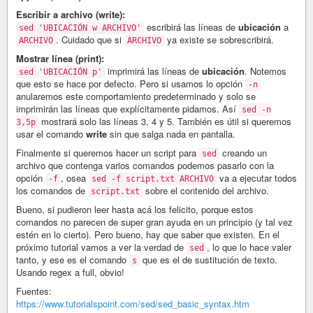
Escribir a archivo (write):
escribirá las líneas de
ubicación
a
sed 'UBICACIÓN w ARCHIVO'
. Cuidado que si
ya existe se sobrescribirá.
ARCHIVO
ARCHIVO
Mostrar línea (print):
imprimirá las líneas de
ubicación
. Notemos
sed 'UBICACIÓN p'
que esto se hace por defecto. Pero si usamos lo opción
-n
anularemos este comportamiento predeterminado y solo se
imprimirán las líneas que explícitamente pidamos. Así
sed -n
mostrará solo las líneas 3, 4 y 5. También es útil si queremos
3,5p
usar el comando
write
sin que salga nada en pantalla.
Finalmente si queremos hacer un script para
creando un
sed
archivo que contenga varios comandos podemos pasarlo con la
opción
, osea
va a ejecutar todos
-f
sed -f script.txt ARCHIVO
los comandos de
sobre el contenido del archivo.
script.txt
Bueno, si pudieron leer hasta acá los felicito, porque estos
comandos no parecen de super gran ayuda en un principio (y tal vez
estén en lo cierto). Pero bueno, hay que saber que existen. En el
próximo tutorial vamos a ver la verdad de
, lo que lo hace valer
sed
tanto, y ese es el comando
que es el de sustitución de texto.
s
Usando regex a full, obvio!
Fuentes:
https://www.tutorialspoint.com/sed/sed_basic_syntax.htm