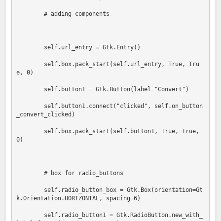
        # adding components

        self.url_entry = Gtk.Entry()

        self.box.pack_start(self.url_entry, True, Tru
e, 0)

        self.button1 = Gtk.Button(label="Convert")

        self.button1.connect("clicked", self.on_button
_convert_clicked)

        self.box.pack_start(self.button1, True, True, 
0)

        # box for radio_buttons

        self.radio_button_box = Gtk.Box(orientation=Gt
k.Orientation.HORIZONTAL, spacing=6)

        self.radio_button1 = Gtk.RadioButton.new_with_