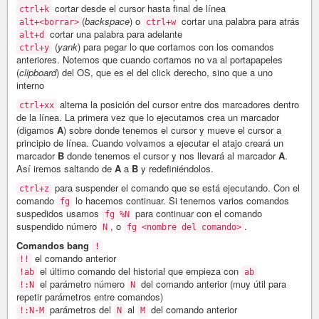
cortar desde el cursor hasta final de línea
ctrl+k
(
backspace
) o
cortar una palabra para atrás
alt+<borrar>
ctrl+w
cortar una palabra para adelante
alt+d
(
yank
) para pegar lo que cortamos con los comandos
ctrl+y
anteriores. Notemos que cuando cortamos no va al portapapeles
(
clipboard
) del OS, que es el del click derecho, sino que a uno
interno
alterna la posición del cursor entre dos marcadores dentro
ctrl+xx
de la línea. La primera vez que lo ejecutamos crea un marcador
(digamos
A
) sobre donde tenemos el cursor y mueve el cursor a
principio de línea. Cuando volvamos a ejecutar el atajo creará un
marcador
B
donde tenemos el cursor y nos llevará al marcador
A
.
Así iremos saltando de
A
a
B
y redefiniéndolos.
para suspender el comando que se está ejecutando. Con el
ctrl+z
comando
lo hacemos continuar. Si tenemos varios comandos
fg
suspedidos usamos
para continuar con el comando
fg %N
suspendido número
, o
.
N
fg <nombre del comando>
Comandos bang
!
el comando anterior
!!
el último comando del historial que empieza con
!ab
ab
el parámetro número
del comando anterior (muy útil para
!:N
N
repetir parámetros entre comandos)
parámetros del
al
del comando anterior
!:N-M
N
M