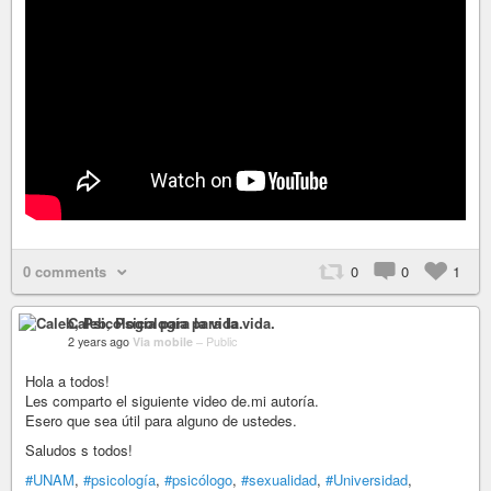
0 comments
0
0
1
Caleb, Psicología para la vida.
2 years ago
Via mobile
–
Public
Hola a todos!
Les comparto el siguiente video de.mi autoría.
Esero que sea útil para alguno de ustedes.
Saludos s todos!
#UNAM
,
#psicología
,
#psicólogo
,
#sexualidad
,
#Universidad
,