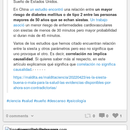
Sueño de Estados Unidos.
En China
un estudio encontró
una relación entre
un mayor
riesgo de diabetes mellitus o de tipo 2 entre las personas
mayores de 50 años que se echan siestas
.
Un trabajo
asoció
un menor riesgo de enfermedades cardiovasculares
con siestas de menos de 30 minutos pero mayor probabilidad
si duran más de 45 minutos.
Varios de los estudios que hemos citado encuentran relación
entre la siesta y otros parámetros pero eso no significa que
uno provoque el otro. Es decir,
correlación no implica
causalidad
. Si quieres saber más al respecto, en este
artículo explicamos qué significa que
correlación no significa
causalidad
.- - - - - -
https://maldita.es/malditaciencia/20220423/es-la-siesta-
buena-o-mala-para-la-salud-las-evidencias-disponibles-por-
ahora-son-contradictorias/
#ciencia
#salud
#sueño
#descanso
#psicología
0 comments
0
0
1
tiggerperez@pluspora.com