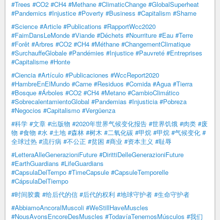
#Trees
#CO2
#CH4
#Methane
#ClimaticChange
#GlobalSuperheat
#Pandemics
#Injustice
#Poverty
#Business
#Capitalism
#Shame
#Science
#Article
#Publications
#RapportWcc2020
#FaimDansLeMonde
#Viande
#Déchets
#Nourriture
#Eau
#Terre
#Forêt
#Arbres
#CO2
#CH4
#Méthane
#ChangementClimatique
#SurchauffeGlobale
#Pandémies
#Injustice
#Pauvreté
#Entreprises
#Capitalisme
#Honte
#Ciencia
#Artículo
#Publicaciones
#WccReport2020
#HambreEnElMundo
#Carne
#Residuos
#Comida
#Agua
#Tierra
#Bosque
#Árboles
#CO2
#CH4
#Metano
#CambioClimático
#SobrecalentamientoGlobal
#Pandemias
#Injusticia
#Pobreza
#Negocios
#Capitalismo
#Vergüenza
#科学
#文章
#出版物
#2020年世界气候变化报告
#世界饥饿
#肉类
#废
物
#食物
#水
#土地
#森林
#树木
#二氧化碳
#甲烷
#甲烷
#气候变化
#
全球过热
#流行病
#不公正
#贫困
#商业
#资本主义
#耻辱
#LetteraAlleGenerazioniFuture
#DirittiDelleGenerazioniFuture
#EarthGuardians
#LifeGuardians
#CapsulaDelTempo
#TimeCapsule
#CapsuleTemporelle
#CápsulaDelTiempo
#时间胶囊
#给后代的信
#后代的权利
#地球守护者
#生命守护者
#AbbiamoAncoraIMuscoli
#WeStillHaveMuscles
#NousAvonsEncoreDesMuscles
#TodavíaTenemosMúsculos
#我们