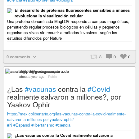
El desarrollo de proteínas fluorescentes sensibles a imanes
revoluciona la visualización celular
Una proteína denominada MagLOV responde a campos magnéticos,
permitiendo regular procesos biológicos en células y pequeños
organismos vivos sin recurrir a métodos invasivos, según los
estudios difundidos por Nature
0 comments
3
0
0
asrafil@pod.geraspora.de
about a year ago
–
Public
¿Las
#vacunas
contra la
#Covid
realmente salvaron a millones?, por
Yaakov Ophir
https://mexicolibertario.org/las-vacunas-contra-la-covid-realmente-
salvaron-a-millones-por-yaakov-ophir/
#Ñ
#Español
#libertarismo
#ciencia
¿Las vacunas contra la Covid realmente salvaron a