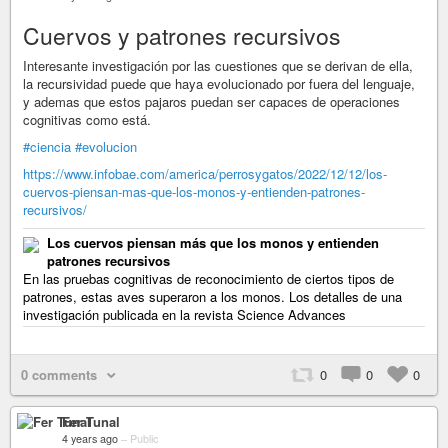
Cuervos y patrones recursivos
Interesante investigación por las cuestiones que se derivan de ella,
la recursividad puede que haya evolucionado por fuera del lenguaje,
y ademas que estos pajaros puedan ser capaces de operaciones
cognitivas como está.
#ciencia
#evolucion
https://www.infobae.com/america/perrosygatos/2022/12/12/los-
cuervos-piensan-mas-que-los-monos-y-entienden-patrones-
recursivos/
Los cuervos piensan más que los monos y entienden
patrones recursivos
En las pruebas cognitivas de reconocimiento de ciertos tipos de
patrones, estas aves superaron a los monos. Los detalles de una
investigación publicada en la revista Science Advances
0 comments
0
0
0
Fer Tunal
4 years ago
–
Public