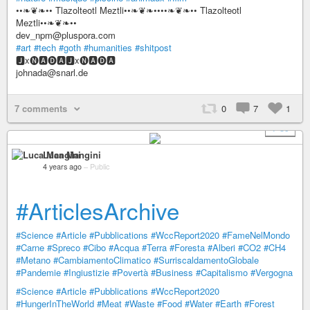
••❧❦❧•• Tlazolteotl Meztli••❧❦❧••••❧❦❧•• Tlazolteotl
Meztli••❧❦❧••
dev_npm@pluspora.com
#art
#tech
#goth
#humanities
#shitpost
🅹x🅝🅰🅓🅰🅹x🅝🅰🅓🅰
johnada@snarl.de
7 comments
0
7
1
+ 39
Luca Mangini
4 years ago
–
Public
#ArticlesArchive
#Science
#Article
#Pubblications
#WccReport2020
#FameNelMondo
#Carne
#Spreco
#Cibo
#Acqua
#Terra
#Foresta
#Alberi
#CO2
#CH4
#Metano
#CambiamentoClimatico
#SurriscaldamentoGlobale
#Pandemie
#Ingiustizie
#Povertà
#Business
#Capitalismo
#Vergogna
#Science
#Article
#Pubblications
#WccReport2020
#HungerInTheWorld
#Meat
#Waste
#Food
#Water
#Earth
#Forest