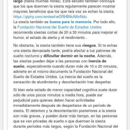
largo
(hasta muchas horas). Este estudio también concluye
que los que duermen la siesta regularmente parecen mostrar
mayores beneficios que los que rara vez se echan la siesta.
https://giphy.com/embed/wGRHB8uN5nNdu
La siesta también es
buena para la memoria
. Por todo ello,
la
Fundación Nacional del Sueño de Estados Unidos
recomienda siestas cortas de 20 a 30 minutos para mejorar el
humor, el estado de alerta y el rendimiento .
No obstante, la siesta también tiene sus
riesgos
. Si te echas
una siesta demasiado tarde, podría afectar a tus patrones de
sueño nocturno y
dificultar dormir en la noche
. Además,
las siestas pueden dejar a las personas con
inercia de
sueño
, especialmente cuando duran más de 10 o 20 minutos,
advierte en el mismo documento la Fundación Nacional del
Sueño de Estados Unidos. La inercia del sueño es la
sensación de aturdimiento y desorientación tras despertar.
Si bien este estado de menor capacidad cognitiva suele durar
sólo de unos pocos minutos a media hora, puede ser
perjudicial para quienes deben hacer actividades
inmediatamente después de despertarse de un período de
siesta. El deterioro y la desorientación posteriores a la siesta
son más graves, y pueden durar más tiempo, en las personas
que se ven privadas de sueño o que duermen la siesta
durante períodos más largos, según la Fundación Nacional del