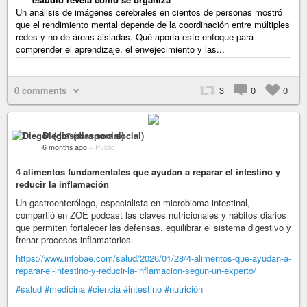
Un análisis de imágenes cerebrales en cientos de personas mostró
que el rendimiento mental depende de la coordinación entre múltiples
redes y no de áreas aisladas. Qué aporta este enfoque para
comprender el aprendizaje, el envejecimiento y las...
0 comments
3
0
0
Diego* (diaspora social)
6 months ago
–
Public
4 alimentos fundamentales que ayudan a reparar el intestino y
reducir la inflamación
Un gastroenterólogo, especialista en microbioma intestinal,
compartió en ZOE podcast las claves nutricionales y hábitos diarios
que permiten fortalecer las defensas, equilibrar el sistema digestivo y
frenar procesos inflamatorios.
https://www.infobae.com/salud/2026/01/28/4-alimentos-que-ayudan-a-
reparar-el-intestino-y-reducir-la-inflamacion-segun-un-experto/
#salud
#medicina
#ciencia
#intestino
#nutrición