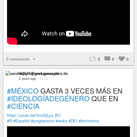
0 comments
0
0
0
asrafil@pod.geraspora.de
2 years ago
–
Public
#MÉXICO
GASTA 3 VECES MÁS EN
#IDEOLOGÍADEGÉNERO
QUE EN
#CIENCIA
https://youtu.be/VnxDjLye_BU
#Ñ
#Español
#progresismo
#woke
#DEI
#feminismo