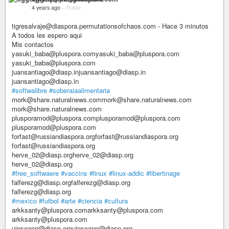
4 years ago
–
Public
tigresalvaje@diaspora.permutationsofchaos.com - Hace 3 minutos
A todos les espero aqui
Mis contactos
yasuki_baba@pluspora.comyasuki_baba@pluspora.com
yasuki_baba@pluspora.com
juansantiago@diasp.injuansantiago@diasp.in
juansantiago@diasp.in
#softwalibre
#soberaiaalimentaria
mork@share.naturalnews.commork@share.naturalnews.com
mork@share.naturalnews.com
plusporamod@pluspora.complusporamod@pluspora.com
plusporamod@pluspora.com
forfast@russiandiaspora.orgforfast@russiandiaspora.org
forfast@russiandiaspora.org
herve_02@diasp.orgherve_02@diasp.org
herve_02@diasp.org
#free_softwaere
#vaccins
#linux
#linux-addic
#libertinage
falferezg@diasp.orgfalferezg@diasp.org
falferezg@diasp.org
#mexico
#futbol
#arte
#ciencia
#cultura
arkksanty@pluspora.comarkksanty@pluspora.com
arkksanty@pluspora.com
uinseann@diasp.orguinseann@diasp.org