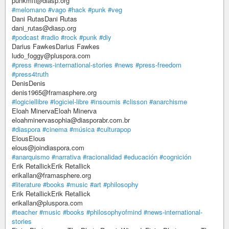
punkmft@diasp.org
#melomano
#vago
#hack
#punk
#veg
Dani RutasDani Rutas
dani_rutas@diasp.org
#podcast
#radio
#rock
#punk
#diy
Darius FawkesDarius Fawkes
ludo_foggy@pluspora.com
#press
#news-international-stories
#news
#press-freedom
#press4truth
DenisDenis
denis1965@framasphere.org
#logiciellibre
#logiciel-libre
#insoumis
#clisson
#anarchisme
Eloah MinervaEloah Minerva
eloahminervasophia@diasporabr.com.br
#diaspora
#cinema
#música
#culturapop
ElousElous
elous@joindiaspora.com
#anarquismo
#narrativa
#racionalidad
#educación
#cognición
Erik RetallickErik Retallick
erikallan@framasphere.org
#literature
#books
#music
#art
#philosophy
Erik RetallickErik Retallick
erikallan@pluspora.com
#teacher
#music
#books
#philosophyofmind
#news-international-
stories