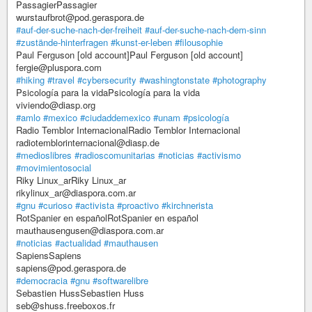
PassagierPassagier
wurstaufbrot@pod.geraspora.de
#auf-der-suche-nach-der-freiheit
#auf-der-suche-nach-dem-sinn
#zustände-hinterfragen
#kunst-er-leben
#filousophie
Paul Ferguson [old account]Paul Ferguson [old account]
fergie@pluspora.com
#hiking
#travel
#cybersecurity
#washingtonstate
#photography
Psicología para la vidaPsicología para la vida
viviendo@diasp.org
#amlo
#mexico
#ciudaddemexico
#unam
#psicología
Radio Temblor InternacionalRadio Temblor Internacional
radiotemblorinternacional@diasp.de
#medioslibres
#radioscomunitarias
#noticias
#activismo
#movimientosocial
Riky Linux_arRiky Linux_ar
rikylinux_ar@diaspora.com.ar
#gnu
#curioso
#activista
#proactivo
#kirchnerista
RotSpanier en españolRotSpanier en español
mauthausengusen@diaspora.com.ar
#noticias
#actualidad
#mauthausen
SapiensSapiens
sapiens@pod.geraspora.de
#democracia
#gnu
#softwarelibre
Sebastien HussSebastien Huss
seb@shuss.freeboxos.fr