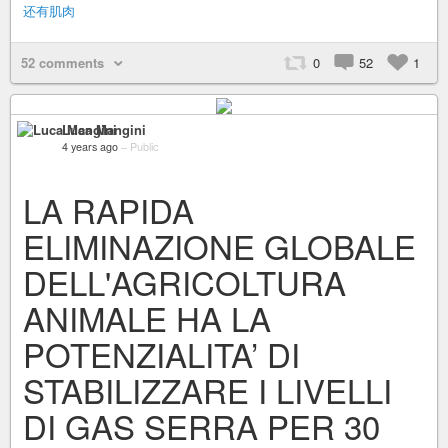
还有肌肉
52 comments
0
52
1
Luca Mangini
4 years ago
–
Public
LA RAPIDA
ELIMINAZIONE GLOBALE
DELL'AGRICOLTURA
ANIMALE HA LA
POTENZIALITA’ DI
STABILIZZARE I LIVELLI
DI GAS SERRA PER 30