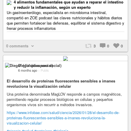
4 alimentos fundamentales que ayudan a reparar el intestino
y reducir la inflamación, según un experto
Un gastroenterólogo, especialista en microbioma intestinal,
compartió en ZOE podcast las claves nutricionales y hábitos diarios
que permiten fortalecer las defensas, equilibrar el sistema digestivo y
frenar procesos inflamatorios
0 comments
3
0
0
Diego* (diaspora social)
6 months ago
–
Public
El desarrollo de proteínas fluorescentes sensibles a imanes
revoluciona la visualización celular
Una proteína denominada MagLOV responde a campos magnéticos,
permitiendo regular procesos biológicos en células y pequeños
organismos vivos sin recurrir a métodos invasivos.
https://www.infobae.com/salud/ciencia/2026/01/28/el-desarrollo-de-
proteinas-fluorescentes-sensibles-a-imanes-revoluciona-la-
visualizacion-celular/
#ciencia
#salud
#proteínas
#biología