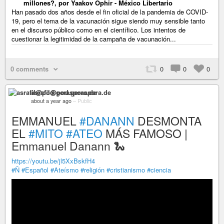
millones?, por Yaakov Ophir - México Libertario
Han pasado dos años desde el fin oficial de la pandemia de COVID-
19, pero el tema de la vacunación sigue siendo muy sensible tanto
en el discurso público como en el científico. Los intentos de
cuestionar la legitimidad de la campaña de vacunación...
0 comments
0
0
0
asrafil@pod.geraspora.de
about a year ago
–
Public
EMMANUEL
#DANANN
DESMONTA
EL
#MITO
#ATEO
MÁS FAMOSO |
Emmanuel Danann 🐍
https://youtu.be/jl5XxBskfH4
#Ñ
#Español
#Ateísmo
#religión
#cristianismo
#ciencia