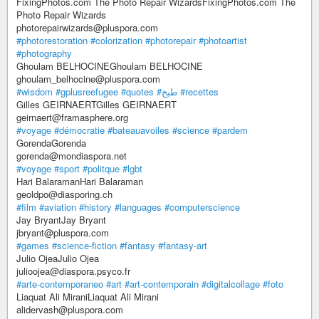
FixingPhotos.com The Photo Repair WizardsFixingPhotos.com The
Photo Repair Wizards
photorepairwizards@pluspora.com
#photorestoration
#colorization
#photorepair
#photoartist
#photography
Ghoulam BELHOCINEGhoulam BELHOCINE
ghoulam_belhocine@pluspora.com
#wisdom
#gplusreefugee
#quotes
#طبخ
#recettes
Gilles GEIRNAERTGilles GEIRNAERT
geirnaert@framasphere.org
#voyage
#démocratie
#bateauavoiles
#science
#pardem
GorendaGorenda
gorenda@mondiaspora.net
#voyage
#sport
#politque
#lgbt
Hari BalaramanHari Balaraman
geoldpo@diasporing.ch
#film
#aviation
#history
#languages
#computerscience
Jay BryantJay Bryant
jbryant@pluspora.com
#games
#science-fiction
#fantasy
#fantasy-art
Julio OjeaJulio Ojea
julioojea@diaspora.psyco.fr
#arte-contemporaneo
#art
#art-contemporain
#digitalcollage
#foto
Liaquat Ali MiraniLiaquat Ali Mirani
alidervash@pluspora.com