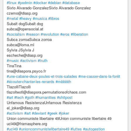
#linux
#podmin
#docker
#debian
#database
Sixto Alvarado GonzalezSixto Alvarado Gonzalez
czemo@diasp.org
#metal
#heavy
#musica
#libros
Subalt dogSubalt dog
subca@opensocial.at
#socialism
#reason
#revolution
#eros
#liberation
Subca zorroaSubca zorroa
subca@loma.ml
Sylvia JSylvia J
escheche@diasp.org
#music
#activism
#truth
TinaTina
tina@diaspora.psyco.fr
#une-cabane-deux-poules-et-trois-salades
#me-casser-dans-la-forêt
#écouter-chanter-les-renards
#mêêêêh
TlazolliTlazolli
tlazolteotl@diaspora.permutationsofchaos.com
#art
#tech
#goth
#humanities
#shitpost
Unfamous ResistenzaUnfamous Resistenza
el_joker@diasp.org
#activism
#art
#deviant
#geek
#joker
Union communiste libertaire 49Union communiste libertaire 49
ucl49@framasphere.org
#ucl49
#unioncommunistelibertaire49
#luttes
#autogestion