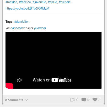
#mexico
,
#México
,
#juventud
,
#salud
,
#ciencia
,
https://youtu.be/kBTb9IO7MaM
Tags:
#dandelíon
via
dandelion*
client
(Source)
0 comments
0
0
0