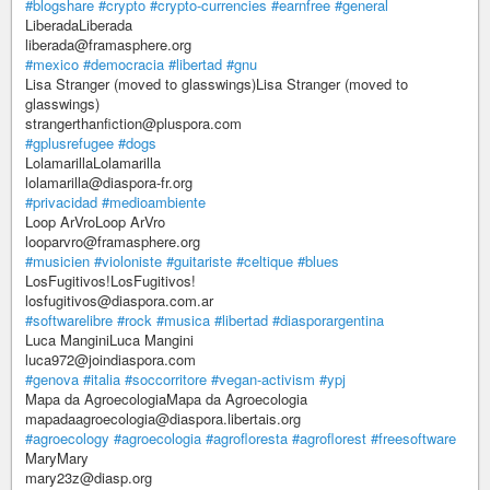
#blogshare
#crypto
#crypto-currencies
#earnfree
#general
LiberadaLiberada
liberada@framasphere.org
#mexico
#democracia
#libertad
#gnu
Lisa Stranger (moved to glasswings)Lisa Stranger (moved to
glasswings)
strangerthanfiction@pluspora.com
#gplusrefugee
#dogs
LolamarillaLolamarilla
lolamarilla@diaspora-fr.org
#privacidad
#medioambiente
Loop ArVroLoop ArVro
looparvro@framasphere.org
#musicien
#violoniste
#guitariste
#celtique
#blues
LosFugitivos!LosFugitivos!
losfugitivos@diaspora.com.ar
#softwarelibre
#rock
#musica
#libertad
#diasporargentina
Luca ManginiLuca Mangini
luca972@joindiaspora.com
#genova
#italia
#soccorritore
#vegan-activism
#ypj
Mapa da AgroecologiaMapa da Agroecologia
mapadaagroecologia@diaspora.libertais.org
#agroecology
#agroecologia
#agrofloresta
#agroflorest
#freesoftware
MaryMary
mary23z@diasp.org