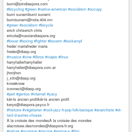
bumi@joindiaspora.com
#bicycling
#green
#native-american
#socialism
#occupy
bumi sunamibumi sunami
bumisunami@nota.404.mn
#green
#socialism
#bicycle
erich chriserich chris
ericola@russiandiaspora.org
#boxer
#boxing
#fighter
#boxerin
#boxkampf
freder mariafreder maria
freder@diasp.org
#musica
#cine
#libros
#viajes
#linux
harryhallerharryhaller
harryhaller@diaspora.com.ar
jhonjhon
j_x0n@diasp.org
knowknow
iconnect@diasp.org
#perl
#gentoo
#internet
#yacy
kêr-Is ancien profilkêr-Is ancien profil
kerys@diaspora.psyco.fr
#histoire
#végétarien
#rock-jazz-fr-pop-folk-baroque
#anarchiste
#et-
tant-d-autres-choses
À la croisée des mondesÀ la croisée des mondes
alacroisee.desmondes@diaspora-fr.org
#nature
#musique
#piscine
#animaux
#film