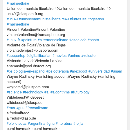
#maineetloire
Union communiste libertaire 49Union communiste libertaire 49
ucl49@diaspora-fr.org
#ucl49
#unioncommunistelibertaire49
#luttes
#autogestion
#maineetloire
Vincent ValentineVincent Valentine
vincentvalentine@framasphere.org
#linux-fr
#peinture
#altermondialisme
#escalade
#photo
Violante de RojasViolante de Rojas
violantederojas@pluspora.com
#coppertop
#digitallibrarian
#movies
#anime
#veloster
Viviendo La vidaViviendo La vida
shamash@pod.disroot.org
#psicología-en-español
#psicoterapia
#méxicodf
#universidad
#unam
Wayne Radinsky (vanishing account)Wayne Radinsky (vanishing
account)
waynerad@pluspora.com
#science
#technology
#ai
#algorithms
#futurology
WildebeestWildebeest
wildebeest@diasp.de
#rms
#gnu
#freesoftware
alfredoalfredo
alfredo@diasp.de
#bibliotecas
#argentina
#gnu
#literatura
#forja
bumi haymarketbumi haymarket