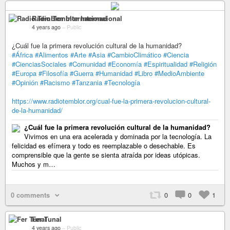
Radio Temblor Internacional
4 years ago
–
Public
¿Cuál fue la primera revolución cultural de la humanidad?
#África
#Alimentos
#Arte
#Asia
#CambioClimático
#Ciencia
#CienciasSociales
#Comunidad
#Economía
#Espiritualidad
#Religión
#Europa
#Filosofía
#Guerra
#Humanidad
#Libro
#MedioAmbiente
#Opinión
#Racismo
#Tanzania
#Tecnología
https://www.radiotemblor.org/cual-fue-la-primera-revolucion-cultural-
de-la-humanidad/
¿Cuál fue la primera revolución cultural de la humanidad?
Vivimos en una era acelerada y dominada por la tecnología. La
felicidad es efímera y todo es reemplazable o desechable. Es
comprensible que la gente se sienta atraída por ideas utópicas.
Muchos y m…
0 comments
0
0
1
Fer Tunal
4 years ago
–
Public