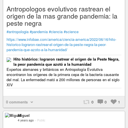
Antropologos evolutivos rastrean el
origen de la mas grande pandemia: la
peste negra
#antropologia
#pandemia
#ciencia
#science
https://www.infobae.com/america/ciencia-america/2022/06/16/hito-
historico-lograron-rastrear-el-origen-de-la-peste-negra-la-peor-
pandemia-que-azoto-a-la-humanidad/
Hito histórico: lograron rastrear el origen de la Peste Negra,
la peor pandemia que azotó a la humanidad
Expertos alemanes y británicos en Antropología Evolutiva
encontraron los orígenes de la primera cepa de la bacteria causante
del mal. La enfermedad mató a 200 millones de personas en el siglo
XIV
0 comments
0
0
1
Miguel
4 years ago
–
Public