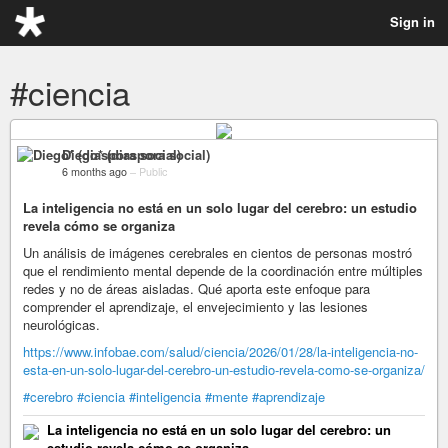
Sign in
#ciencia
Diego* (diaspora social)
6 months ago
–
Public
La inteligencia no está en un solo lugar del cerebro: un estudio
revela cómo se organiza
Un análisis de imágenes cerebrales en cientos de personas mostró
que el rendimiento mental depende de la coordinación entre múltiples
redes y no de áreas aisladas. Qué aporta este enfoque para
comprender el aprendizaje, el envejecimiento y las lesiones
neurológicas.
https://www.infobae.com/salud/ciencia/2026/01/28/la-inteligencia-no-
esta-en-un-solo-lugar-del-cerebro-un-estudio-revela-como-se-organiza/
#cerebro
#ciencia
#inteligencia
#mente
#aprendizaje
La inteligencia no está en un solo lugar del cerebro: un
estudio revela cómo se organiza