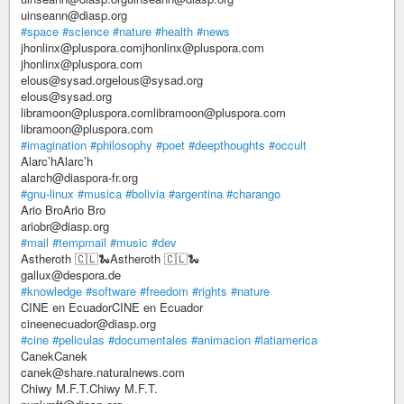
uinseann@diasp.org
#space
#science
#nature
#health
#news
jhonlinx@pluspora.comjhonlinx@pluspora.com
jhonlinx@pluspora.com
elous@sysad.orgelous@sysad.org
elous@sysad.org
libramoon@pluspora.comlibramoon@pluspora.com
libramoon@pluspora.com
#imagination
#philosophy
#poet
#deepthoughts
#occult
Alarc’hAlarc’h
alarch@diaspora-fr.org
#gnu-linux
#musica
#bolivia
#argentina
#charango
Ario BroArio Bro
ariobr@diasp.org
#mail
#tempmail
#music
#dev
Astheroth 🇨🇱🐍Astheroth 🇨🇱🐍
gallux@despora.de
#knowledge
#software
#freedom
#rights
#nature
CINE en EcuadorCINE en Ecuador
cineenecuador@diasp.org
#cine
#peliculas
#documentales
#animacion
#latiamerica
CanekCanek
canek@share.naturalnews.com
Chiwy M.F.T.Chiwy M.F.T.