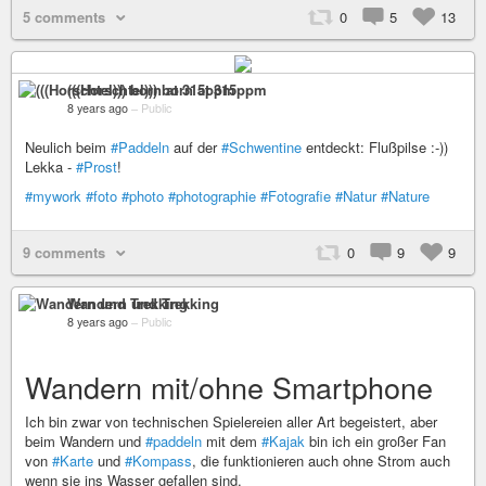
5 comments
0
5
13
(((Horschtel))) born at 315ppm
8 years ago
–
Public
Neulich beim
#Paddeln
auf der
#Schwentine
entdeckt: Flußpilse :-))
Lekka -
#Prost
!
#mywork
#foto
#photo
#photographie
#Fotografie
#Natur
#Nature
9 comments
0
9
9
Wandern und Trekking
8 years ago
–
Public
Wandern mit/ohne Smartphone
Ich bin zwar von technischen Spielereien aller Art begeistert, aber
beim Wandern und
#paddeln
mit dem
#Kajak
bin ich ein großer Fan
von
#Karte
und
#Kompass
, die funktionieren auch ohne Strom auch
wenn sie ins Wasser gefallen sind.