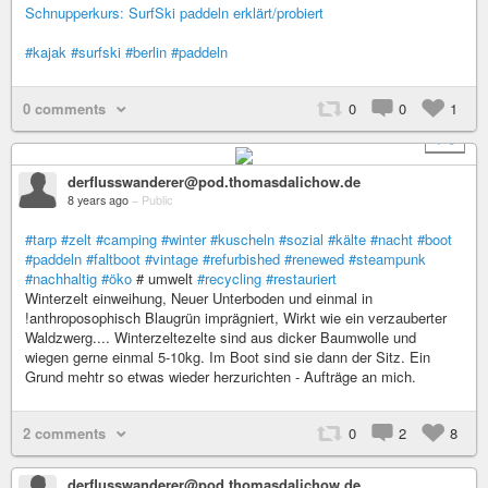
Schnupperkurs: SurfSki paddeln erklärt/probiert
#kajak
#surfski
#berlin
#paddeln
0 comments
0
0
1
+ 6
derflusswanderer@pod.thomasdalichow.de
8 years ago
–
Public
#tarp
#zelt
#camping
#winter
#kuscheln
#sozial
#kälte
#nacht
#boot
#paddeln
#faltboot
#vintage
#refurbished
#renewed
#steampunk
#nachhaltig
#öko
# umwelt
#recycling
#restauriert
Winterzelt einweihung, Neuer Unterboden und einmal in
!anthroposophisch Blaugrün imprägniert, Wirkt wie ein verzauberter
Waldzwerg.... Winterzeltezelte sind aus dicker Baumwolle und
wiegen gerne einmal 5-10kg. Im Boot sind sie dann der Sitz. Ein
Grund mehtr so etwas wieder herzurichten - Aufträge an mich.
2 comments
0
2
8
derflusswanderer@pod.thomasdalichow.de