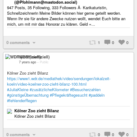
(@Pfohlmann@mastodon.social)
947 Posts, 35 Following, 333 Followers Â· Karikaturistin,
Schnellzeichnerin Meine Bilder können hier gerne geteilt werden.
Wenn Ihr sie für andere Zwecke nutzen wollt, wendet Euch bitte an
mich, um mit mir das Honorar zu klären. Geld =...
0 comments
1
0
0
WDR (inoffiziell)
7 years ago
–
Public
Kölner Zoo zieht Bilanz
https://www1.wdr.de/mediathek/video/sendungen/lokalzeit-
koeln/video-koelner-zoo-zieht-bilanz-100.html
#JuliaKleine
#zusätzlicheKilometer
#Besucherzahlen
#günstigeÜbernachtung
#Pflegekräftegesucht
#paddeln
#fehlenderRegen
Kölner Zoo zieht Bilanz
Kölner Zoo zieht Bilanz
0 comments
0
0
0