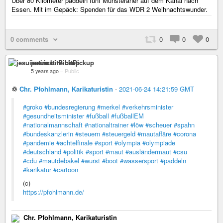
Über 80 Kilometer paddeln fünf Münsteraner auf dem Kanal nach
Essen. Mit im Gepäck: Spenden für das WDR 2 Weihnachtswunder.
0 comments
0
0
0
jesuisatire bitPickup
5 years ago
–
Public
♲
Chr. Pfohlmann, Karikaturistin
-
2021-06-24 14:21:59 GMT
#groko
#bundesregierung
#merkel
#verkehrsminister
#gesundheitsminister
#fußball
#fußballEM
#nationalmannschaft
#nationaltrainer
#löw
#scheuer
#spahn
#bundeskanzlerin
#steuern
#steuergeld
#mautaffäre
#corona
#pandemie
#achtelfinale
#sport
#olympia
#olympiade
#deutschland
#politik
#sport
#maut
#ausländermaut
#csu
#cdu
#mautdebakel
#wurst
#boot
#wassersport
#paddeln
#karikatur
#cartoon
(c)
https://pfohlmann.de/
Chr. Pfohlmann, Karikaturistin