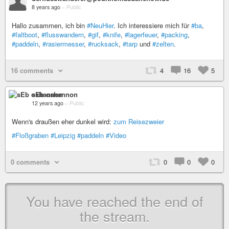
8 years ago
–
Public
Hallo zusammen, ich bin
#NeuHier
. Ich interessiere mich für
#ba
,
#faltboot
,
#flusswandern
,
#gif
,
#knife
,
#lagerfeuer
,
#packing
,
#paddeln
,
#rasiermesser
,
#rucksack
,
#tarp
und
#zelten
.
16 comments
4
16
5
sEb oshannon
12 years ago
–
Public
Wenn's draußen eher dunkel wird:
zum Reisezweier
#Floßgraben
#Leipzig
#paddeln
#Video
0 comments
0
0
0
You have reached the end of
the stream.