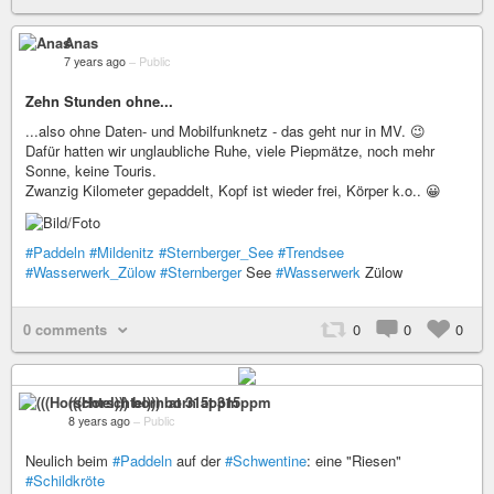
Anas
7 years ago
–
Public
Zehn Stunden ohne...
...also ohne Daten- und Mobilfunknetz - das geht nur in MV. 😉
Dafür hatten wir unglaubliche Ruhe, viele Piepmätze, noch mehr
Sonne, keine Touris.
Zwanzig Kilometer gepaddelt, Kopf ist wieder frei, Körper k.o.. 😀
#Paddeln
#Mildenitz
#Sternberger_See
#Trendsee
#Wasserwerk_Zülow
#Sternberger
See
#Wasserwerk
Zülow
0 comments
0
0
0
(((Horschtel))) born at 315ppm
8 years ago
–
Public
Neulich beim
#Paddeln
auf der
#Schwentine
: eine "Riesen"
#Schildkröte