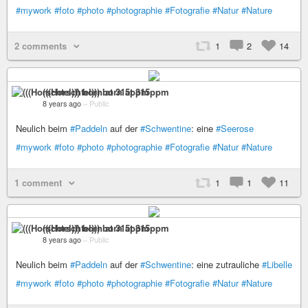
#mywork
#foto
#photo
#photographie
#Fotografie
#Natur
#Nature
2 comments
1
2
14
(((Horschtel))) born at 315ppm
8 years ago
–
Public
Neulich beim
#Paddeln
auf der
#Schwentine
: eine
#Seerose
#mywork
#foto
#photo
#photographie
#Fotografie
#Natur
#Nature
1 comment
1
1
11
(((Horschtel))) born at 315ppm
8 years ago
–
Public
Neulich beim
#Paddeln
auf der
#Schwentine
: eine zutrauliche
#Libelle
#mywork
#foto
#photo
#photographie
#Fotografie
#Natur
#Nature