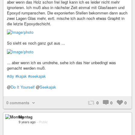
aber wenn das Holz schon frei liegt kann ich es leider nicht mehr
ignorieren. Ich muß also in nächster Zeit einmal mit Glasfasern und
Epoxyd rumpanschen. Die exponierten Stellen bekommen dann auch
zwei Lagen Glas mehr, evtl. mische ich auch noch etwas Graphit in
die letzte Epoxydschicht.
So sieht es noch ganz gut aus ...
... aber wenn ich es umdrehe, sehe ich das hier unbedingt was
gemacht werden muß.
#diy
#kajak
#seekajak
@
Do It Yourself
@
Seekajak
0 comments
0
0
0
Montag
9 years ago
–
Public