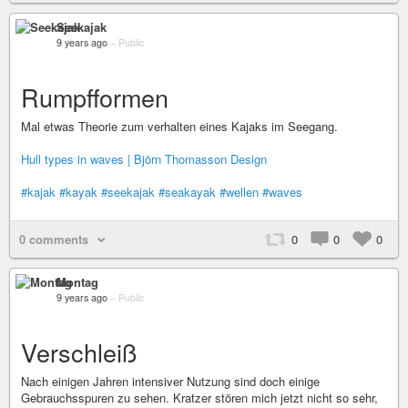
Seekajak
9 years ago
–
Public
Rumpfformen
Mal etwas Theorie zum verhalten eines Kajaks im Seegang.
Hull types in waves | Björn Thomasson Design
#kajak
#kayak
#seekajak
#seakayak
#wellen
#waves
0 comments
0
0
0
Montag
9 years ago
–
Public
Verschleiß
Nach einigen Jahren intensiver Nutzung sind doch einige
Gebrauchsspuren zu sehen. Kratzer stören mich jetzt nicht so sehr,