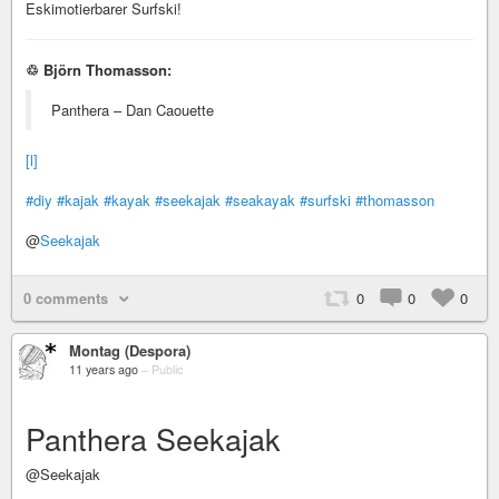
Eskimotierbarer Surfski!
♲ Björn Thomasson:
Panthera – Dan Caouette
[l]
#diy
#kajak
#kayak
#seekajak
#seakayak
#surfski
#thomasson
@
Seekajak
0 comments
0
0
0
Montag (Despora)
11 years ago
–
Public
Panthera Seekajak
@Seekajak