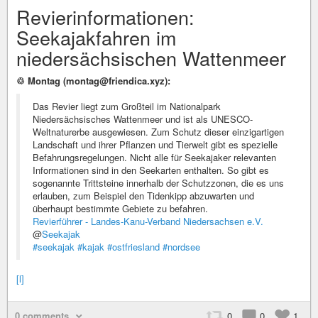
Revierinformationen:
Seekajakfahren im
niedersächsischen Wattenmeer
♲ Montag (montag@friendica.xyz):
Das Revier liegt zum Großteil im Nationalpark
Niedersächsisches Wattenmeer und ist als UNESCO-
Weltnaturerbe ausgewiesen. Zum Schutz dieser einzigartigen
Landschaft und ihrer Pflanzen und Tierwelt gibt es spezielle
Befahrungsregelungen. Nicht alle für Seekajaker relevanten
Informationen sind in den Seekarten enthalten. So gibt es
sogenannte Trittsteine innerhalb der Schutzzonen, die es uns
erlauben, zum Beispiel den Tidenkipp abzuwarten und
überhaupt bestimmte Gebiete zu befahren.
Revierführer - Landes-Kanu-Verband Niedersachsen e.V.
@
Seekajak
#seekajak
#kajak
#ostfriesland
#nordsee
[l]
0 comments
0
0
1