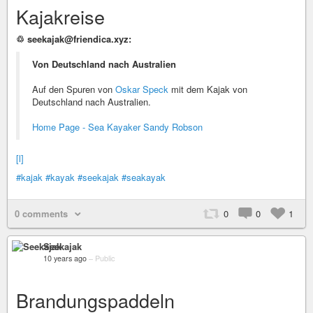
Kajakreise
♲ seekajak@friendica.xyz:
Von Deutschland nach Australien
Auf den Spuren von
Oskar Speck
mit dem Kajak von
Deutschland nach Australien.
Home Page - Sea Kayaker Sandy Robson
[l]
#kajak
#kayak
#seekajak
#seakayak
0 comments
0
0
1
Seekajak
10 years ago
–
Public
Brandungspaddeln