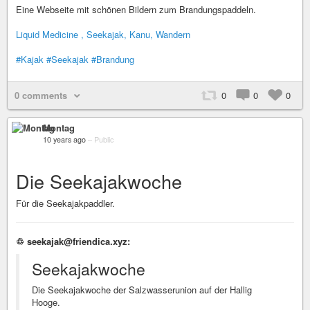
Eine Webseite mit schönen Bildern zum Brandungspaddeln.
Liquid Medicine , Seekajak, Kanu, Wandern
#Kajak
#Seekajak
#Brandung
0 comments
0
0
0
Montag
10 years ago
–
Public
Die Seekajakwoche
Für die Seekajakpaddler.
♲ seekajak@friendica.xyz:
Seekajakwoche
Die Seekajakwoche der Salzwasserunion auf der Hallig
Hooge.