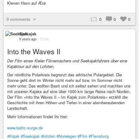
Kleven Havn auf Ærø
0 comments
0
0
0
Seekajak
9 years ago
–
Public
Into the Waves II
Der Film eines Kieler Filmemachers und Seekajakfahrers über eine
Kajaktour auf den Lofoten.
Der nördliche Polarkreis begrenzt das arktische Polargebiet. Die
Sonne geht dort im Winter nicht mehr auf bzw. im Sommer nicht
mehr unter. Das wollten Basti und ich selbst sehen und machten uns
mit unseren Kajaks auf eine über 1000 km lange Reise nach Norden.
Der Film «Into the Waves II – Im Kajak zum Polarkreis» erzählt die
Geschichte mit ihren Höhen und Tiefen in einer atemberaubenden
Landschaft.
Mehr Informationen findet Ihr hier:
www.baltic-surge.de
#Kajak
#Seekajak
#lofoten
#Norwegen
#Film
#Flensburg