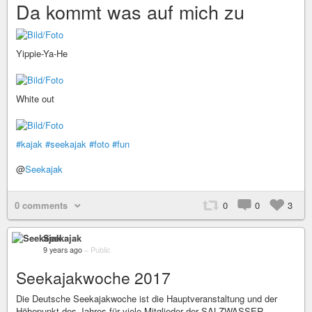
Da kommt was auf mich zu
Yippie-Ya-He
White out
#kajak
#seekajak
#foto
#fun
@
Seekajak
0 comments
0
0
3
Seekajak
9 years ago
–
Public
Seekajakwoche 2017
Die Deutsche Seekajakwoche ist die Hauptveranstaltung und der
Höhepunkt des Jahres für viele Mitglieder der SALZWASSER