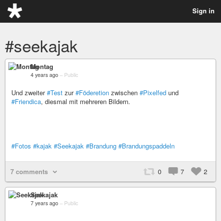
Sign in
#seekajak
Montag
4 years ago
–
Public
Und zweiter
#Test
zur
#Föderetion
zwischen
#Pixelfed
und
#Friendica
, diesmal mit mehreren Bildern.
#Fotos
#kajak
#Seekajak
#Brandung
#Brandungspaddeln
7 comments
0
7
2
Seekajak
7 years ago
–
Public