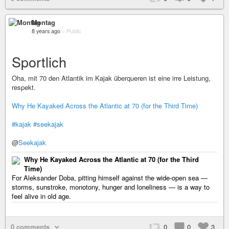
Montag
8 years ago
–
Public
Sportlich
Oha, mit 70 den Atlantik im Kajak überqueren ist eine irre Leistung,
respekt.
Why He Kayaked Across the Atlantic at 70 (for the Third Time)
#kajak
#seekajak
@
Seekajak
Why He Kayaked Across the Atlantic at 70 (for the Third
Time)
For Aleksander Doba, pitting himself against the wide-open sea —
storms, sunstroke, monotony, hunger and loneliness — is a way to
feel alive in old age.
0 comments
0
0
3