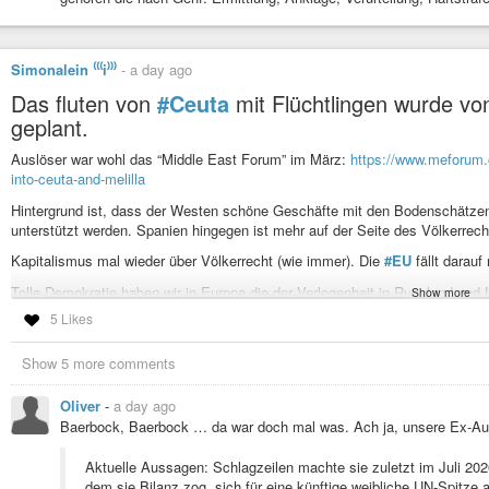
Simonalein ⁽⁽⁽i⁾⁾⁾
-
a day ago
Das fluten von
#Ceuta
mit Flüchtlingen wurde von
geplant.
Auslöser war wohl das “Middle East Forum” im März:
https://www.meforum.
into-ceuta-and-melilla
Hintergrund ist, dass der Westen schöne Geschäfte mit den Bodenschätze
unterstützt werden. Spanien hingegen ist mehr auf der Seite des Völkerrech
Kapitalismus mal wieder über Völkerrecht (wie immer). Die
#EU
fällt darauf
Tolle Demokratie haben wir in Europa die der Verlogenheit in Russland und
Show more
eigentlich die
#Bärbock
abgeblieben. Die hatte doch angeblich Ahnung vom
5 Likes
Flüchtlinge als Waffe setzt
#Erdogan
schon lange gegen die
#EU
ein. Leid
einfällt und sich manipulieren und erpressen lässt. Wir leben in einer krank
Show 5 more comments
#uno
#Afrika
#Problem
#wirtschaft
#ethik
#Bodenschätze
#Kapitalismu
Oliver
-
a day ago
#Grenze
#Völkerrecht
#migration
#politik
#Marokko
#Westsahara
#zuku
Baerbock, Baerbock … da war doch mal was. Ach ja, unsere Ex-Au
#Presse
#journalismus
#Weltordnung
Aktuelle Aussagen: Schlagzeilen machte sie zuletzt im Juli 202
Morocco Should Send a New Green March into Ceuta and Melilla
dem sie Bilanz zog, sich für eine künftige weibliche UN-Spitz