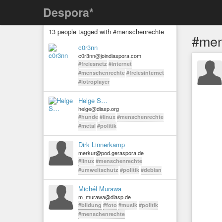
Despora*
13 people tagged with #menschenrechte
#men
c0r3nn
c0r3nn@joindiaspora.com
#freiesnetz
#internet
#menschenrechte
#freiesinternet
#lotroplayer
Helge S…
helge@diasp.org
#hunde
#linux
#menschenrechte
#metal
#politik
Dirk Linnerkamp
merkur@pod.geraspora.de
#linux
#menschenrechte
#umweltschutz
#politik
#debian
Michél Murawa
m_murawa@diasp.de
#bildung
#foto
#musik
#politik
#menschenrechte