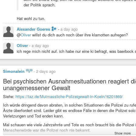
Spain’s Pedro Sánchez Should Make Good on His Anti-Colonial Rhetori
der Politik sprach.
Hat wohl zu tun.
Alexander Goeres 𒀯
-
a day ago
@
Oliver
willst du dich auch noch über ihre klamotten aufregen?
Oliver
-
a day ago
ich rege mich nicht auf. ich habe nur eine ki befragt, was baerbock
Simonalein ⁽⁽⁽i⁾⁾⁾
-
2 days ago
Bei psychischen Ausnahmesituationen reagiert die 
unangemessener Gewalt
Siehe:
https://taz.de/Mutmassliche-Polizeigewalt-in-Koeln/!6201869/
Ich würde dringend davon abraten, in solchen Situationen die Polizei zu ruf
Ärzte überfordert sind. Leider gibt es endlose Fälle in denen die Polizei so
Verletzungen und Tod enden kann.
Mal schauen wie viele Jahrzehnte und Tote es noch braucht bis die Polizei ih
Menschenwürde war die Polizei noch nie bekannt.
Show more