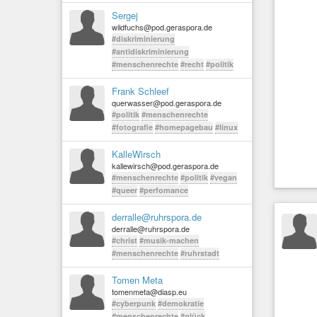
Sergej
wildfuchs@pod.geraspora.de
#diskriminierung
#antidiskriminierung
#menschenrechte
#recht
#politik
Frank Schleef
querwasser@pod.geraspora.de
#politik
#menschenrechte
#fotografie
#homepagebau
#linux
KalleWirsch
kallewirsch@pod.geraspora.de
#menschenrechte
#politik
#vegan
#queer
#perfomance
derralle@ruhrspora.de
derralle@ruhrspora.de
#christ
#musik-machen
#menschenrechte
#ruhrstadt
Tomen Meta
tomenmeta@diasp.eu
#cyberpunk
#demokratie
#menschenrechte
#glück