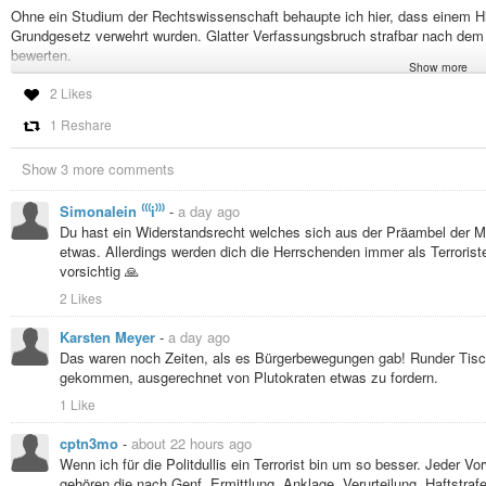
Ohne ein Studium der Rechtswissenschaft behaupte ich hier, dass einem Hi
Grundgesetz verwehrt wurden. Glatter Verfassungsbruch strafbar nach dem
bewerten.
Show more
Aber aber sagen da die Kritiker, wenn es im Grundgesetz steht dann hat es 
2 Likes
verlogene Haufen ignoriert doch schon jetzt das Grundgesetz bei Obdachlos
Wohnraum, Enteignung von Wohnungen, Rente, Vermögenssteuer, Krankenv
1 Reshare
scheißen aufs Grundgesetz und wir lassen es zu.
Show 3 more comments
Jedes Volk bekommt die Regierung, die es verdient und damit die Regierung
damit, Grundgesetz-Änderungen zu fordern. So entsteht der Eindruck die R
Simonalein ⁽⁽⁽i⁾⁾⁾
-
a day ago
steht und das kann man nur mit 2/3 Mehrheit ändern. Da kann man leider n
Du hast ein Widerstandsrecht welches sich aus der Präambel der M
Und als sie alle am Hitzetot gestorben sind haben sie immer noch nicht be
etwas. Allerdings werden dich die Herrschenden immer als Terrorist
vorsichtig 🙏
#politik
#verantwortung
#Justiz
#Problem
#Bürokratie
#ethik
#Rechtsst
#menschenrechte
#Zivilisation
#zukunft
#klima
#umwelt
#natur
#Lebe
2 Likes
#Völkermord
#Verbrechen
#Schutz
Karsten Meyer
-
a day ago
Das waren noch Zeiten, als es Bürgerbewegungen gab! Runder Tisc
Hitze: Verbände fordern Gipfel und Grundgesetzänderung
gekommen, ausgerechnet von Plutokraten etwas zu fordern.
36 Organisationen richten einen Appell an die Regierung. Sie fordern e
Grundgesetzänderung.
1 Like
cptn3mo
-
about 22 hours ago
Wenn ich für die Politdullis ein Terrorist bin um so besser. Jeder 
gehören die nach Genf. Ermittlung, Anklage, Verurteilung, Haftstra