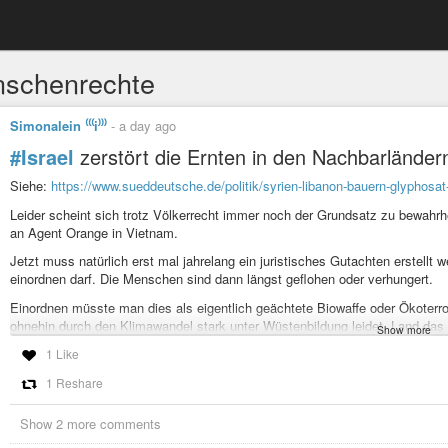
schenrechte
Simonalein ⁽⁽⁽i⁾⁾⁾
-
a day ago
#Israel
zerstört die Ernten in den Nachbarländern
Siehe:
https://www.sueddeutsche.de/politik/syrien-libanon-bauern-glyphosat-
Leider scheint sich trotz Völkerrecht immer noch der Grundsatz zu bewahrhei
an Agent Orange in Vietnam.
Jetzt muss natürlich erst mal jahrelang ein juristisches Gutachten erstellt
einordnen darf. Die Menschen sind dann längst geflohen oder verhungert.
Einordnen müsste man dies als eigentlich geächtete Biowaffe oder Ökoter
ohnehin durch den Klimawandel stark unter Wüstenbildung leidet. Land das j
Show more
ist wahrscheinlich für immer verloren.
1 Like
#Krieg
#terror
#Israel
#Libanon
#Syrien
#menschenrechte
#Nahrung
#L
1 Reshare
#system
#Militär
#hunger
#Skandal
Show 2 more comments
Israel versprüht Glyphosat in Syrien - Bauern stehen vor dem Nich