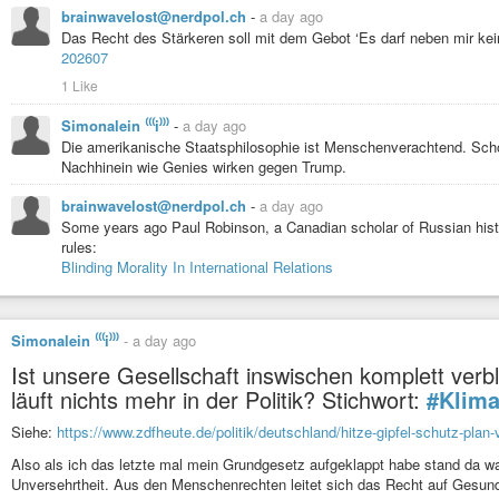
Israel sprüht Glyphosat in Grenzregionen Syriens und Libanons, zerst
brainwavelost@nerdpol.ch
-
a day ago
leiden stark.
Das Recht des Stärkeren soll mit dem Gebot ‘Es darf neben mir ke
202607
1 Like
Simonalein ⁽⁽⁽i⁾⁾⁾
-
a day ago
Die amerikanische Staatsphilosophie ist Menschenverachtend. Sc
Nachhinein wie Genies wirken gegen Trump.
brainwavelost@nerdpol.ch
-
a day ago
Some years ago Paul Robinson, a Canadian scholar of Russian history,
rules:
Blinding Morality In International Relations
Simonalein ⁽⁽⁽i⁾⁾⁾
-
a day ago
Ist unsere Gesellschaft inswischen komplett ve
läuft nichts mehr in der Politik? Stichwort:
#Klim
Siehe:
https://www.zdfheute.de/politik/deutschland/hitze-gipfel-schutz-plan
Also als ich das letzte mal mein Grundgesetz aufgeklappt habe stand da 
Unversehrtheit. Aus den Menschenrechten leitet sich das Recht auf Gesund