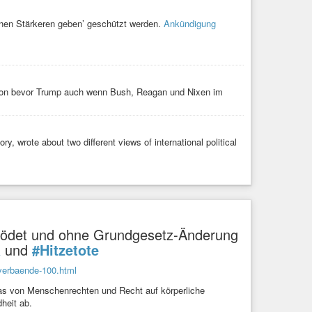
ört Felder und schadet Bauern. Umwelt und Landwirtschaft
inen Stärkeren geben’ geschützt werden.
Ankündigung
hon bevor Trump auch wenn Bush, Reagan und Nixen im
 wrote about two different views of international political
rblödet und ohne Grundgesetz-Änderung
a
und
#Hitzetote
-verbaende-100.html
was von Menschenrechten und Recht auf körperliche
heit ab.