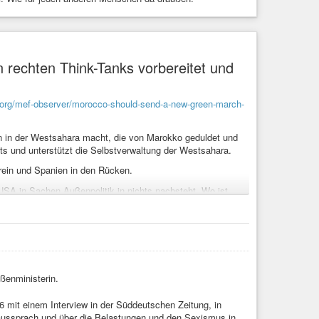
 rechten Think-Tanks vorbereitet und
org/mef-observer/morocco-should-send-a-new-green-march-
n in der Westsahara macht, die von Marokko geduldet und
ts und unterstützt die Selbstverwaltung der Westsahara.
 rein und Spanien in den Rücken.
 USA in Sachen Außenpolitik in nichts nachsteht. Wo ist
 Völkerrecht?
er ist die EU 🇪🇺 so dumm, dass sie immer wieder darauf
en verrückten Welt.
s
#Erpressung
#propaganda
#Skandal
#flüchtlinge
nft
#Demokratie
#menschenrechte
#Flucht
#terror
ßenministerin.
6 mit einem Interview in der Süddeutschen Zeitung, in
e aussprach und über die Belastungen und den Sexismus in