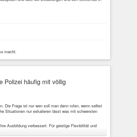
c and End Its Occupation in Africa
 so macht.
Polizei häufig mit völlig
en. Die Frage ist nur wen soll man dann rufen, wenn selbst
lche Situationen nur eskalieren lässt was mit schwersten
re Ausbildung verbessert. Für geistige Flexibilität und