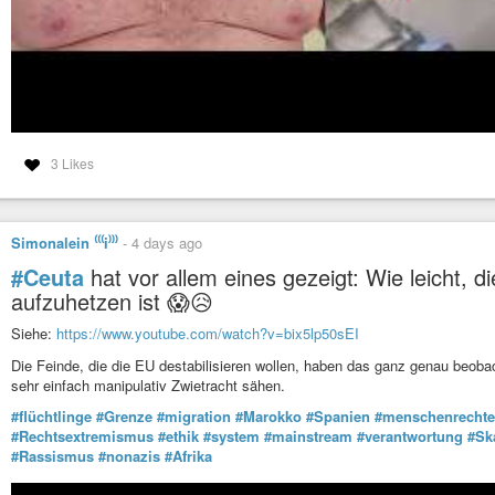
3 Likes
Simonalein ⁽⁽⁽i⁾⁾⁾
-
4 days ago
#Ceuta
hat vor allem eines gezeigt: Wie leicht, d
aufzuhetzen ist 😱😥
Siehe:
https://www.youtube.com/watch?v=bix5lp50sEI
Die Feinde, die die EU destabilisieren wollen, haben das ganz genau beobac
sehr einfach manipulativ Zwietracht sähen.
#flüchtlinge
#Grenze
#migration
#Marokko
#Spanien
#menschenrechte
#Rechtsextremismus
#ethik
#system
#mainstream
#verantwortung
#Sk
#Rassismus
#nonazis
#Afrika