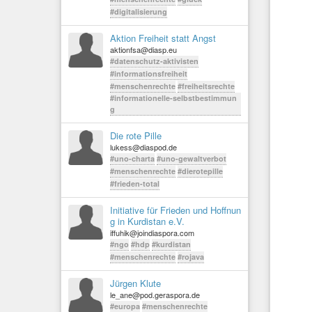
#digitalisierung
Aktion Freiheit statt Angst
aktionfsa@diasp.eu
#datenschutz-aktivisten
#informationsfreiheit
#menschenrechte
#freiheitsrechte
#informationelle-selbstbestimmun
g
Die rote Pille
lukess@diaspod.de
#uno-charta
#uno-gewaltverbot
#menschenrechte
#dierotepille
#frieden-total
Initiative für Frieden und Hoffnun
g in Kurdistan e.V.
iffuhik@joindiaspora.com
#ngo
#hdp
#kurdistan
#menschenrechte
#rojava
Jürgen Klute
le_ane@pod.geraspora.de
#europa
#menschenrechte