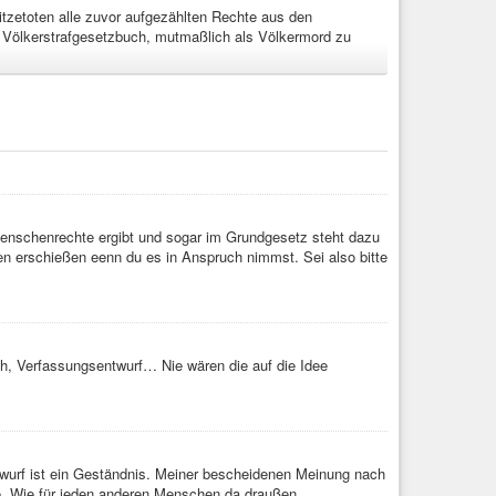
tzetoten alle zuvor aufgezählten Rechte aus den
 Völkerstrafgesetzbuch, mutmaßlich als Völkermord zu
einen höheren Stellenwert für die Politik und Regierung. Der
igkeit, Grenzkontrollen, Völkerrecht, bezahlbaren
ersicherung, Privatsphäre, Überwachung,… 😐 Die
 ungestraft herrschen kann beschäftigen sie das Volk
egierung könne nichts machen weil es nicht im Grundgesetz
ichts machen.
enschenrechte ergibt und sogar im Grundgesetz steht dazu
griffen was im
#Grundgesetz
eigentlich steht 😐
en erschießen eenn du es in Anspruch nimmst. Sei also bitte
aat
#Gesellschaft
#system
#Regierung
#Skandal
#Gesetz
nsraum
#erde
#Emissionen
#Hitze
#Hitzewelle
h, Verfassungsentwurf… Nie wären die auf die Idee
inen Hitzegipfel, mehr Schutz und eine
Vorwurf ist ein Geständnis. Meiner bescheidenen Meinung nach
fe. Wie für jeden anderen Menschen da draußen.