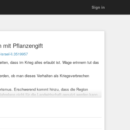
Sign in
 mit Pflanzengift
israel-li.3519957
ten, dass im Krieg alles erlaubt ist. Wage erinnern tut das
 werden, ob man dieses Verhalten als Kriegsverbrechen
rorismus. Erschwerend kommt hinzu, dass die Region
ahrelang nicht für die Landwirtschaft genutzt werden kann
andwirtschaft
#Kriegsverbrechen
#gift
#Problem
#ethik
ts