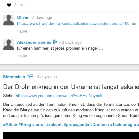
#Justiz
#Problem
#Gewalt
#Polizei
#Schutz
#krankheit
#menschenrech
3 Likes
Mutmaßliche Polizeigewalt in Köln: Staatsanwaltschaft ermittelt im
Oliver
-
2 days ago
Nach einem Polizeieinsatz fällt Pedro C. ins Koma. Erst sieht die Staa
https://www1.wdr.de/nrw/koeln/polizeieinsatz-pedro-corona-100.html
nun ermittelt sie doch.
1 Like
Alexander Goeres 𒀯
-
2 days ago
für einen hammer ist jedes problem ein nagel …
1 Like
Simonalein ⁽⁽⁽i⁾⁾⁾
-
3 days ago
Der Drohnenkrieg in der Ukraine ist längst eskalie
Siehe:
https://www.youtube.com/watch?v=EHvtNnynclI
Der Unterschied zu den Terminator-Filmen ist, dass der Terminator aus der
Krieg die Blaupause für den zukünftigen modernen Krieg ist dann wurden wir
und es gibt keinen präzisen gerechten Krieg wo die sogenannte Smart-Bomb nur
#Militär
#Krieg
#terror
#zukunft
#propaganda
#Drohnen
#Technologie