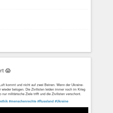
te
#Ausbildung
 Fall Pedro C.
tsanwaltschaft keinen Anfangsverdacht für ein Verfahren –
rt 😱
 Luft kommt und nicht auf zwei Beinen. Wenn der Ukraine-
 wieder belogen. Die Zivilisten leiden immer noch im Krieg
 militärische Ziele trifft und die Zivilisten verschont.
#ethik
#menschenrechte
#Russland
#Ukraine