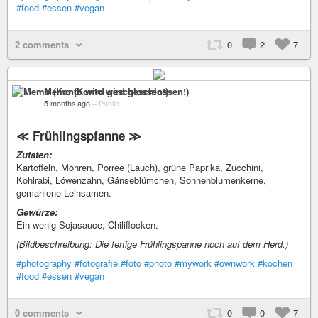
#food
#essen
#vegan
2 comments
0
2
7
Memo (Konto wird geschlossen!)
5 months ago
–
Public
≪ Frühlingspfanne ≫
Zutaten:
Kartoffeln, Möhren, Porree (Lauch), grüne Paprika, Zucchini,
Kohlrabi, Löwenzahn, Gänseblümchen, Sonnenblumenkerne,
gemahlene Leinsamen.
Gewürze:
Ein wenig Sojasauce, Chiliflocken.
(Bildbeschreibung: Die fertige Frühlingspanne noch auf dem Herd.)
#photography
#fotografie
#foto
#photo
#mywork
#ownwork
#kochen
#food
#essen
#vegan
0 comments
0
0
7