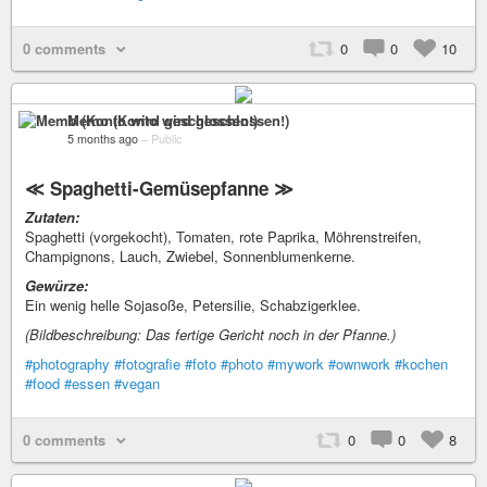
0 comments
0
0
10
Memo (Konto wird geschlossen!)
5 months ago
–
Public
≪ Spaghetti-Gemüsepfanne ≫
Zutaten:
Spaghetti (vorgekocht), Tomaten, rote Paprika, Möhrenstreifen,
Champignons, Lauch, Zwiebel, Sonnenblumenkerne.
Gewürze:
Ein wenig helle Sojasoße, Petersilie, Schabzigerklee.
(Bildbeschreibung: Das fertige Gericht noch in der Pfanne.)
#photography
#fotografie
#foto
#photo
#mywork
#ownwork
#kochen
#food
#essen
#vegan
0 comments
0
0
8