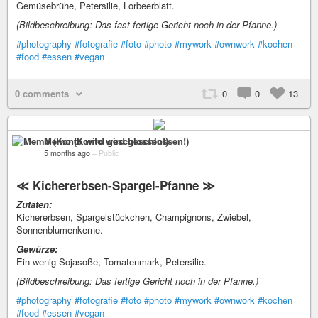
Gemüsebrühe, Petersilie, Lorbeerblatt.
(Bildbeschreibung: Das fast fertige Gericht noch in der Pfanne.)
#photography
#fotografie
#foto
#photo
#mywork
#ownwork
#kochen
#food
#essen
#vegan
0 comments
0
0
13
Memo (Konto wird geschlossen!)
5 months ago
–
Public
≪ Kichererbsen-Spargel-Pfanne ≫
Zutaten:
Kichererbsen, Spargelstückchen, Champignons, Zwiebel,
Sonnenblumenkerne.
Gewürze:
Ein wenig Sojasoße, Tomatenmark, Petersilie.
(Bildbeschreibung: Das fertige Gericht noch in der Pfanne.)
#photography
#fotografie
#foto
#photo
#mywork
#ownwork
#kochen
#food
#essen
#vegan