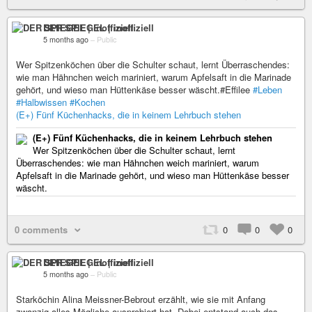
DER SPIEGEL | inoffiziell
5 months ago
–
Public
Wer Spitzenköchen über die Schulter schaut, lernt Überraschendes:
wie man Hähnchen weich mariniert, warum Apfelsaft in die Marinade
gehört, und wieso man Hüttenkäse besser wäscht.#Effilee
#Leben
#Halbwissen
#Kochen
(E+) Fünf Küchenhacks, die in keinem Lehrbuch stehen
(E+) Fünf Küchenhacks, die in keinem Lehrbuch stehen
Wer Spitzenköchen über die Schulter schaut, lernt
Überraschendes: wie man Hähnchen weich mariniert, warum
Apfelsaft in die Marinade gehört, und wieso man Hüttenkäse besser
wäscht.
0 comments
0
0
0
DER SPIEGEL | inoffiziell
5 months ago
–
Public
Starköchin Alina Meissner-Bebrout erzählt, wie sie mit Anfang
zwanzig alles Mögliche ausprobiert hat. Dabei entstand auch das