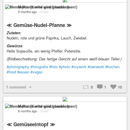
Memo (Konto wird geschlossen!)
5 months ago
–
Public
≪ Gemüse-Nudel-Pfanne ≫
Zutaten:
Nudeln, rote und grüne Paprika, Lauch, Zwiebel.
Gewürze
Helle Sojasoße, ein wenig Pfeffer, Petersilie.
(Bildbeschreibung: Das fertige Gericht auf einem weiß-blauen Teller.)
#photography
#fotografie
#foto
#photo
#mywork
#ownwork
#kochen
#food
#essen
#vegan
1 comment
0
1
10
Memo (Konto wird geschlossen!)
6 months ago
–
Public
≪ Gemüseeintopf ≫