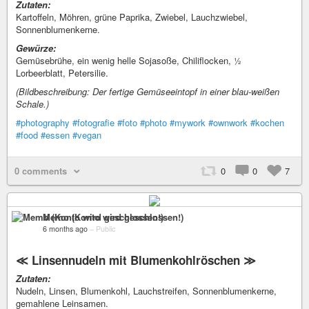
Zutaten:
Kartoffeln, Möhren, grüne Paprika, Zwiebel, Lauchzwiebel,
Sonnenblumenkerne.
Gewürze:
Gemüsebrühe, ein wenig helle Sojasoße, Chiliflocken, ½
Lorbeerblatt, Petersilie.
(Bildbeschreibung: Der fertige Gemüseeintopf in einer blau-weißen
Schale.)
#photography
#fotografie
#foto
#photo
#mywork
#ownwork
#kochen
#food
#essen
#vegan
0 comments
0
0
7
Memo (Konto wird geschlossen!)
6 months ago
–
Public
≪ Linsennudeln mit Blumenkohlröschen ≫
Zutaten:
Nudeln, Linsen, Blumenkohl, Lauchstreifen, Sonnenblumenkerne,
gemahlene Leinsamen.