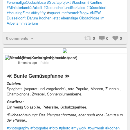
#ehemaligeObdachlose
#Sozialprojekt
#kochen
#Kantine
#MinisteriumfürArbeit
#GesundheitundSoziales
#Düsseldorf
#HousingFirst
#fiftyfifty
#
squeet.me/search?tag=
#NRW
Düsseldorf: Darum kochen jetzt ehemalige Obdachlose im
Arbeitsministerium
0 comments
0
0
0
Memo (Konto wird geschlossen!)
5 months ago
–
Public
≪ Bunte Gemüsepfanne ≫
Zutaten:
Spaghetti (separat und vorgekocht), rote Paprika, Möhren, Zucchini,
Champignons, Zwiebel, Sonnenblumenkerne.
Gewürze:
Ein wenig Sojasoße, Petersilie, Schabzigerklee.
(Bildbeschreibung: Das kleingeschnittene, aber noch rohe Gemüse in
der Pfanne.)
#photography
#fotografie
#foto
#photo
#mywork
#ownwork
#kochen