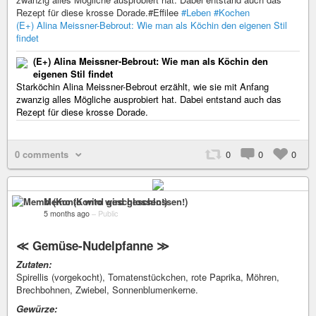
Rezept für diese krosse Dorade.#Effilee
#Leben
#Kochen
(E+) Alina Meissner-Bebrout: Wie man als Köchin den eigenen Stil
findet
(E+) Alina Meissner-Bebrout: Wie man als Köchin den
eigenen Stil findet
Starköchin Alina Meissner-Bebrout erzählt, wie sie mit Anfang
zwanzig alles Mögliche ausprobiert hat. Dabei entstand auch das
Rezept für diese krosse Dorade.
0 comments
0
0
0
Memo (Konto wird geschlossen!)
5 months ago
–
Public
≪ Gemüse-Nudelpfanne ≫
Zutaten:
Spirellis (vorgekocht), Tomatenstückchen, rote Paprika, Möhren,
Brechbohnen, Zwiebel, Sonnenblumenkerne.
Gewürze: