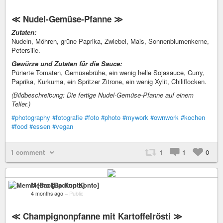
≪ Nudel-Gemüse-Pfanne ≫
Zutaten:
Nudeln, Möhren, grüne Paprika, Zwiebel, Mais, Sonnenblumenkerne,
Petersilie.
Gewürze und Zutaten für die Sauce:
Pürierte Tomaten, Gemüsebrühe, ein wenig helle Sojasauce, Curry,
Paprika, Kurkuma, ein Spritzer Zitrone, ein wenig Xylit, Chiliflocken.
(Bildbeschreibung: Die fertige Nudel-Gemüse-Pfanne auf einem
Teller.)
#photography
#fotografie
#foto
#photo
#mywork
#ownwork
#kochen
#food
#essen
#vegan
1 comment
1
1
0
Memo [Backup Konto]
4 months ago
–
Public
≪ Champignonpfanne mit Kartoffelrösti ≫