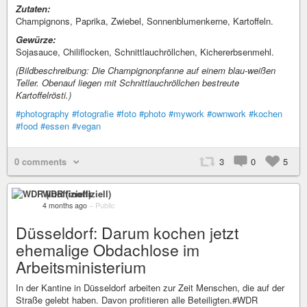
Zutaten:
Champignons, Paprika, Zwiebel, Sonnenblumenkerne, Kartoffeln.
Gewürze:
Sojasauce, Chiliflocken, Schnittlauchröllchen, Kichererbsenmehl.
(Bildbeschreibung: Die Champignonpfanne auf einem blau-weißen
Teller. Obenauf liegen mit Schnittlauchröllchen bestreute
Kartoffelrösti.)
#photography
#fotografie
#foto
#photo
#mywork
#ownwork
#kochen
#food
#essen
#vegan
0 comments
3
0
5
WDR (inoffiziell)
4 months ago
–
Public
Düsseldorf: Darum kochen jetzt
ehemalige Obdachlose im
Arbeitsministerium
In der Kantine in Düsseldorf arbeiten zur Zeit Menschen, die auf der
Straße gelebt haben. Davon profitieren alle Beteiligten.#WDR