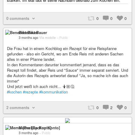
stärken. Im Mai lädt er seine Nachbarn deshalb zum Kochen ein.
0 comments
0
0
0
Benedikt Bauer
3 months ago
Via mobile
–
Public
Die Frau hat in einem Kochblog ein Rezept für eine Reispfanne
gefunden - also ein Gericht, wo am Ende Reis mit anderen Sachen
alles in einer Pfanne landet.
In den Kommentaren darunter kommentiert jemand, dass es das
Rezept toll findet, aber Reis und "Sauce" immer separat serviert. Und
die Autorin des Rezepts antwortet darauf "Ja, so mache ich das auch
immer"
Und jetzt weiß ich auch nicht... 🤷🏼🤔
#kochen
#rezepte
#kommunikation
2 comments
0
2
0
Memo [Backup Konto]
3 months ago
–
Public