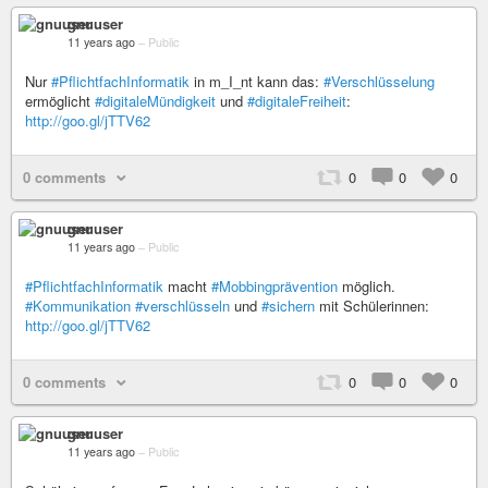
gnuuser
11 years ago
–
Public
Nur
#PflichtfachInformatik
in m_I_nt kann das:
#Verschlüsselung
ermöglicht
#digitaleMündigkeit
und
#digitaleFreiheit
:
http://goo.gl/jTTV62
0 comments
0
0
0
gnuuser
11 years ago
–
Public
#PflichtfachInformatik
macht
#Mobbingprävention
möglich.
#Kommunikation
#verschlüsseln
und
#sichern
mit Schülerinnen:
http://goo.gl/jTTV62
0 comments
0
0
0
gnuuser
11 years ago
–
Public