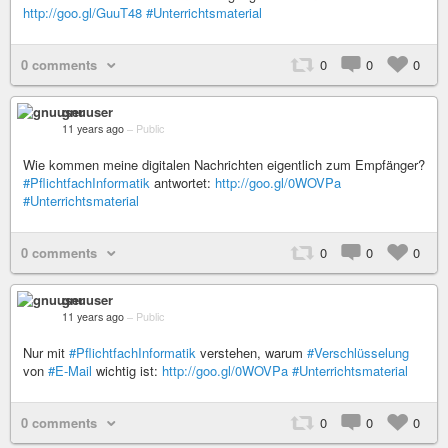
http://goo.gl/GuuT48
#Unterrichtsmaterial
0 comments
0
0
0
gnuuser
11 years ago
–
Public
Wie kommen meine digitalen Nachrichten eigentlich zum Empfänger?
#PflichtfachInformatik
antwortet:
http://goo.gl/0WOVPa
#Unterrichtsmaterial
0 comments
0
0
0
gnuuser
11 years ago
–
Public
Nur mit
#PflichtfachInformatik
verstehen, warum
#Verschlüsselung
von
#E-Mail
wichtig ist:
http://goo.gl/0WOVPa
#Unterrichtsmaterial
0 comments
0
0
0