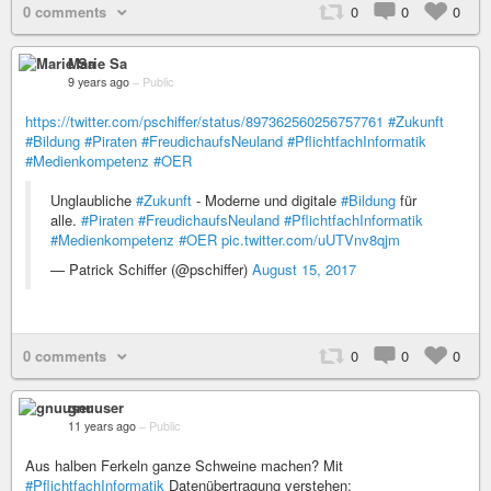
0 comments
0
0
0
Marie Sa
9 years ago
–
Public
https://twitter.com/pschiffer/status/897362560256757761
#Zukunft
#Bildung
#Piraten
#FreudichaufsNeuland
#PflichtfachInformatik
#Medienkompetenz
#OER
Unglaubliche
#Zukunft
- Moderne und digitale
#Bildung
für
alle.
#Piraten
#FreudichaufsNeuland
#PflichtfachInformatik
#Medienkompetenz
#OER
pic.twitter.com/uUTVnv8qjm
— Patrick Schiffer (@pschiffer)
August 15, 2017
0 comments
0
0
0
gnuuser
11 years ago
–
Public
Aus halben Ferkeln ganze Schweine machen? Mit
#PflichtfachInformatik
Datenübertragung verstehen: