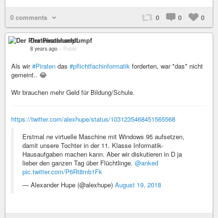
0 comments
0
0
0
Der Piratenschlumpf
8 years ago
–
Public
Als wir
#Piraten
das
#pflichtfachinformatik
forderten, war *das* nicht
gemeint.. 😂
Wir brauchen mehr Geld für Bildung/Schule.
https://twitter.com/alexhupe/status/1031235468451565568
Erstmal ne virtuelle Maschine mit Windows 95 aufsetzen,
damit unsere Tochter in der 11. Klasse Informatik-
Hausaufgaben machen kann. Aber wir diskutieren in D ja
lieber den ganzen Tag über Flüchtlinge.
@anked
pic.twitter.com/P6Rt8mb1Fk
— Alexander Hupe (@alexhupe)
August 19, 2018