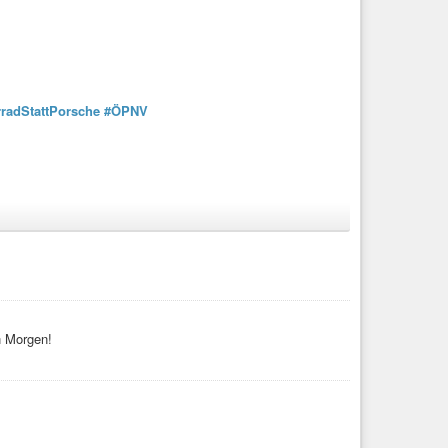
radStattPorsche
#ÖPNV
aber im Kern steinhart
uf den Weg ohne
#Fahrrad
,
#Kaffee
und
#Musik
kommt
n Morgen!