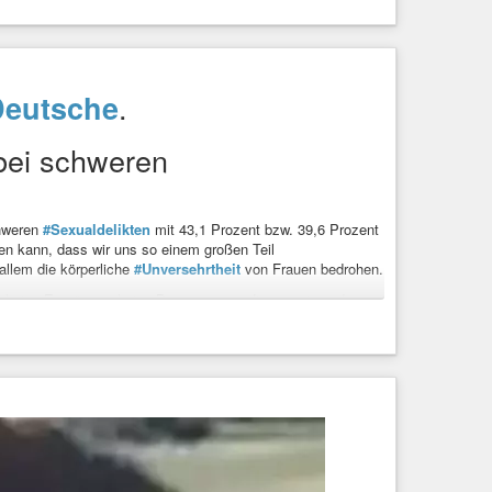
.
Deutsche
bei schweren
hweren
#Sexualdelikten
mit 43,1 Prozent bzw. 39,6 Prozent
nen kann, dass wir uns so einem großen Teil
allem die körperliche
#Unversehrtheit
von Frauen bedrohen.
Remaster)
 es keine Empörung, keine Demos gegen die grassierende
r Wänden stattfindet.
 dem Altar einer Ideologie der Vielfalt, die spätestens dann
t und Juden gejagt werden.
oert-streit-um-gewalt-debatte-69d9fab20695c741e3c29829
n die
#Schuhe
geschoben werden?