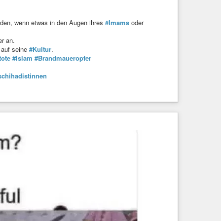
nden, wenn etwas in den Augen ihres
#Imams
oder
r an.
 auf seine
#Kultur
.
ote
#Islam
#Brandmaueropfer
schihadistinnen