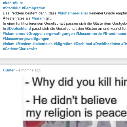
#Iran
#Sure
#Stadtbild
#Remigration
Das Problem besteht darin, dass
#Mohammedaner
keinerlei Gnade empfi
Ältestenrates als
#haram
gilt.
In einer funktionierenden Gesellschaft passen sich die Gäste dem Gastgebe
In
#Deutschland
passt sich die Gesellschaft den Gästen an und verzichtet
#Islamismus
#Gruppenvergewaltigungen
#Messermorde
#Brandmauert
#Massenvergewaltigungen
#Islam
#Moslem
#Islamisten
#Migration
#Dschihad
#Dschihadisten
#D
#CarlvonClausewitz
Günter
-
4 months ago