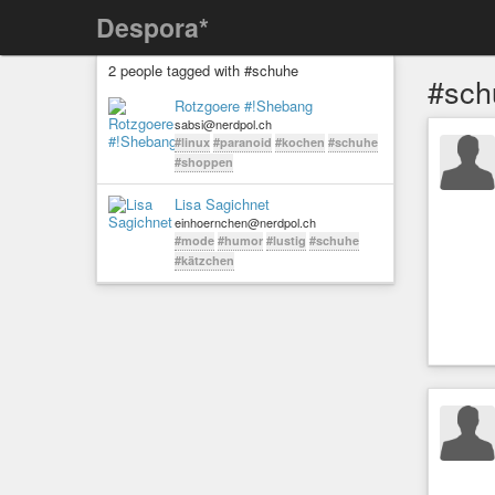
Despora*
2 people tagged with #schuhe
#sch
Rotzgoere #!Shebang
sabsi@nerdpol.ch
#linux
#paranoid
#kochen
#schuhe
#shoppen
Lisa Sagichnet
einhoernchen@nerdpol.ch
#mode
#humor
#lustig
#schuhe
#kätzchen