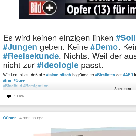
Es wird keinen einzigen linken
#Soli
geben. Keine
. Ke
#Jungen
#Demo
. Nichts. Weil der a
#Reelsekunde
nicht zur
passt.
#Ideologie
Wie kommt es, daß alle
#islamistisch
begründeten
#Straftaten
der
#AFD
i
#Iran
#Sure
#Stadtbild
#Remigration
Show more
Das Problem besteht darin, dass
#Mohammedaner
keinerlei Gnade empfi
1 Like
Ältestenrates als
#haram
gilt.
In einer funktionierenden Gesellschaft passen sich die Gäste dem Gastgebe
In
#Deutschland
passt sich die Gesellschaft den Gästen an und verzichtet
#Islamismus
#Gruppenvergewaltigungen
#Messermorde
#Brandmauert
Günter
-
4 months ago
#Massenvergewaltigungen
#Islam
#Moslem
#Islamisten
#Migration
#Dschihad
#Dschihadisten
#D
#CarlvonClausewitz