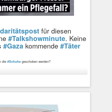
für diesen
daritätspost
ine
. Keine
#Talkshowminute
us
kommende
#Gaza
#Täter
n die
#Schuhe
geschoben werden?
nden, wenn etwas in den Augen ihres
#Imams
oder
r an.
 auf seine
#Kultur
.
ote
#Islam
#Brandmaueropfer
schihadistinnen