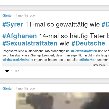
Günter
-
4 months ago
11-mal so gewalttätig wie
#Syrer
#
14-mal so häufig Täter 
#Afghanen
wie
.
#Sexualstraftaten
#Deutsche
Insgesamt sind ausländische Tatverdächtige bei
#Gewaltstraftaten
und sc
so unfassbar krass überrepräsentiert, dass man eigentlich nicht mehr leug
#Schwerstkriminelle
importiert haben, die unser aller
#Sicherheit
und vor 
Show more
Too Old to Rock 'n' Roll: Too Young to Die! (2002 
Aber davon will man im linken Spektrum bis heute nichts hören. Hier gibt
Jethro Tull - Topic
-
YouTube
Gewalt gegenüber Frauen, die eben längst nicht mehr nur in den eigenen vie
1 Like
Das ist nicht nur verlogen und bigott. Es opfert insbesondere uns Frauen auf
als gescheitert angesehen werden kann, wenn hier wieder Frauen gesteinig
Günter
-
4 months ago
Aber dann wird es mit der Erkenntnis zu spät sein.
https://bild.de/politik/inland/friedrich-merz-provoziert-im-bundestag-unerh
Wie kommt es, daß alle
#islamistisch
begründeten
#Straftaten
der
#AFD
i
#Iran
#Sure