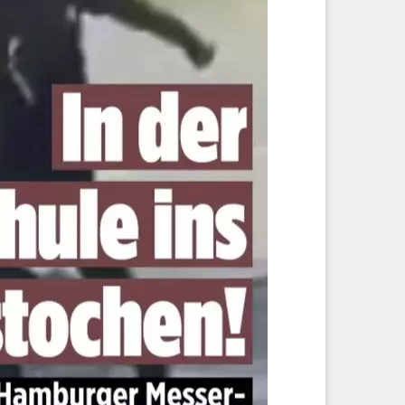
nden, wenn etwas in den Augen ihres
#Imams
oder
r an.
 auf seine
#Kultur
.
ote
#Islam
#Brandmaueropfer
schihadistinnen
Gewalt-Debatte
 de Vries’ Statistik entfachen Kontroversen.