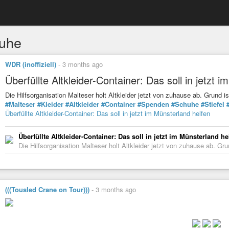
uhe
WDR (inoffiziell)
-
3 months ago
Überfüllte Altkleider-Container: Das soll in jetzt 
Die Hilfsorganisation Malteser holt Altkleider jetzt von zuhause ab. Grund i
#Malteser
#Kleider
#Altkleider
#Container
#Spenden
#Schuhe
#Stiefel
Überfüllte Altkleider-Container: Das soll in jetzt im Münsterland helfen
Überfüllte Altkleider-Container: Das soll in jetzt im Münsterland he
Die Hilfsorganisation Malteser holt Altkleider jetzt von zuhause ab. Gru
(((Tousled Crane on Tour)))
-
3 months ago