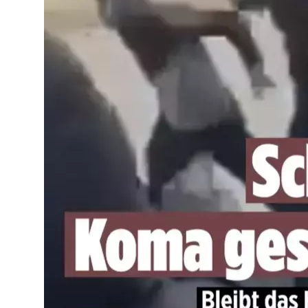
#Stadtbild
#Remigration
Das Problem besteht darin, dass
#Mohammedaner
keinerlei Gnade empfi
Ältestenrates als
#haram
gilt.
In einer funktionierenden Gesellschaft passen sich die Gäste dem Gastgebe
In
#Deutschland
passt sich die Gesellschaft den Gästen an und verzichtet
#Islamismus
#Gruppenvergewaltigungen
#Messermorde
#Brandmauert
#Massenvergewaltigungen
#Islam
#Moslem
#Islamisten
#Migration
#Dschihad
#Dschihadisten
#D
#CarlvonClausewitz
Friedrich Merz provoziert im Bundestag: „Unerhört!“ – Streit um 
Zwischenrufe im Bundestag: Merz’ Aussagen zur Gewaltkriminalität und