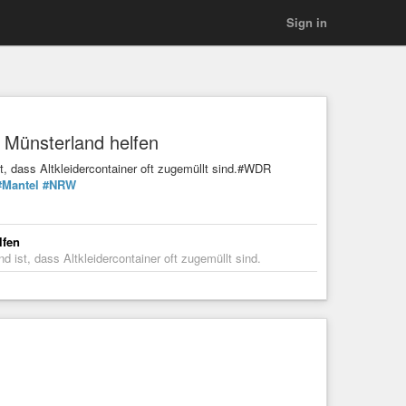
Sign in
im Münsterland helfen
st, dass Altkleidercontainer oft zugemüllt sind.#WDR
#Mantel
#NRW
lfen
nd ist, dass Altkleidercontainer oft zugemüllt sind.