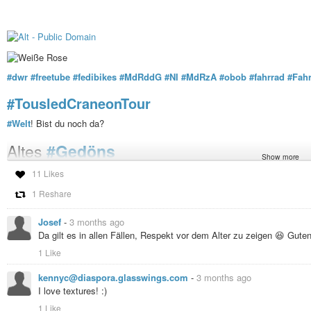
#dwr
#freetube
#fedibikes
#MdRddG
#NI
#MdRzA
#obob
#fahrrad
#Fahr
#TousledCraneonTour
#Welt
! Bist du noch da?
Altes
#Gedöns
Show more
#Kugelsburg
-
#Ruine
, ist aber auch gut 800 Jahre alt
11 Likes
#A44-Brücke
- Ruine, aber erst knapp 60 Jahre alt
1 Reshare
#Schuhe
- alt aber bezahlt, benötigen mal etwas
#Pflege
#Fassade
- Unsere ist auch alt (ca 16tes JH ) benötigt etwas
#Zuwendung
Josef
-
3 months ago
So, und da wettertechnisch die
#Limousine
wartet, macht sich der
#Alte
a
Da gilt es in allen Fällen, Respekt vor dem Alter zu zeigen 😆 Gute
aber:
1 Like
https://youtu.be/ddhjgxk4zL0
kennyc@diaspora.glasswings.com
-
3 months ago
Bleibt senkrecht und gesund!
I love textures! :)
1 Like