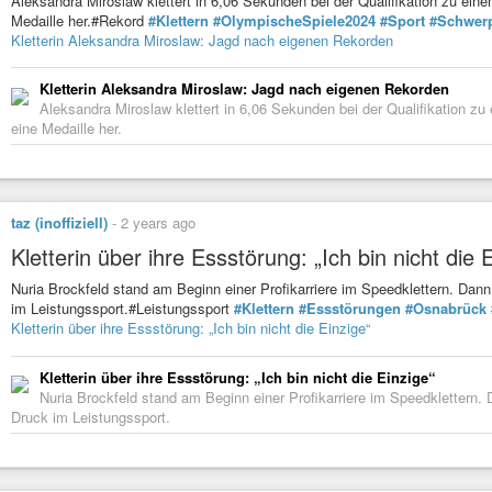
Aleksandra Miroslaw klettert in 6,06 Sekunden bei der Qualifikation zu ein
Medaille her.#Rekord
#Klettern
#OlympischeSpiele2024
#Sport
#Schwer
Kletterin Aleksandra Miroslaw: Jagd nach eigenen Rekorden
Kletterin Aleksandra Miroslaw: Jagd nach eigenen Rekorden
Aleksandra Miroslaw klettert in 6,06 Sekunden bei der Qualifikation z
eine Medaille her.
taz (inoffiziell)
-
2 years ago
Kletterin über ihre Essstörung: „Ich bin nicht die 
Nuria Brockfeld stand am Beginn einer Profikarriere im Speedklettern. Dan
im Leistungssport.#Leistungssport
#Klettern
#Essstörungen
#Osnabrück
Kletterin über ihre Essstörung: „Ich bin nicht die Einzige“
Kletterin über ihre Essstörung: „Ich bin nicht die Einzige“
Nuria Brockfeld stand am Beginn einer Profikarriere im Speedklettern.
Druck im Leistungssport.