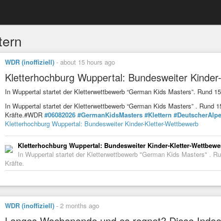
tern
WDR (inoffiziell)
-
about 15 hours ago
Kletterhochburg Wuppertal: Bundesweiter Kinder
In Wuppertal startet der Kletterwettbewerb “German Kids Masters”. Rund 1
In Wuppertal startet der Kletterwettbewerb “German Kids Masters” . Rund 
Kräfte.#WDR
#06082026
#GermanKidsMasters
#Klettern
#DeutscherAlpe
Kletterhochburg Wuppertal: Bundesweiter Kinder-Kletter-Wettbewerb
Kletterhochburg Wuppertal: Bundesweiter Kinder-Kletter-Wettbewe
In Wuppertal startet der Kletterwettbewerb "German Kids Masters" . 
Kräfte.
WDR (inoffiziell)
-
2 months ago
Langes Wochenende und es regnet? Diese Indoor