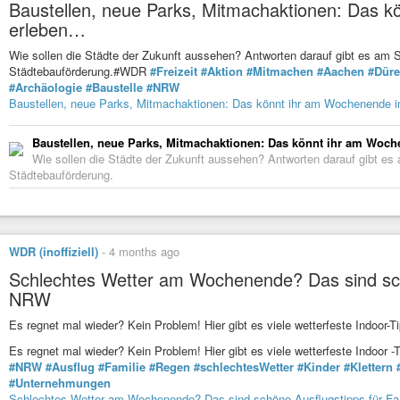
Baustellen, neue Parks, Mitmachaktionen: Das k
erleben…
Wie sollen die Städte der Zukunft aussehen? Antworten darauf gibt es am
Städtebauförderung.#WDR
#Freizeit
#Aktion
#Mitmachen
#Aachen
#Dür
#Archäologie
#Baustelle
#NRW
Baustellen, neue Parks, Mitmachaktionen: Das könnt ihr am Wochenende i
Baustellen, neue Parks, Mitmachaktionen: Das könnt ihr am Woche
Wie sollen die Städte der Zukunft aussehen? Antworten darauf gibt e
Städtebauförderung.
WDR (inoffiziell)
-
4 months ago
Schlechtes Wetter am Wochenende? Das sind schö
NRW
Es regnet mal wieder? Kein Problem! Hier gibt es viele wetterfeste Indoor-T
Es regnet mal wieder? Kein Problem! Hier gibt es viele wetterfeste Indoor 
#NRW
#Ausflug
#Familie
#Regen
#schlechtesWetter
#Kinder
#Klettern
#Unternehmungen
Schlechtes Wetter am Wochenende? Das sind schöne Ausflugstipps für Fa