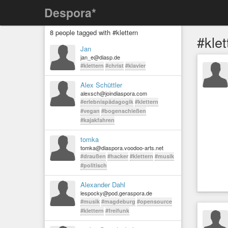
Despora*
8 people tagged with #klettern
#klet
Jan
jan_e@diasp.de
#klettern
#christ
#klavier
Alex Schüttler
alexsch@joindiaspora.com
#erlebnispädagogik
#klettern
#vegan
#bogenschießen
#kajakfahren
tomka
tomka@diaspora.voodoo-arts.net
#draußen
#hacker
#klettern
#musik
#politisch
Alexander Dahl
lespocky@pod.geraspora.de
#musik
#magdeburg
#opensource
#klettern
#freifunk