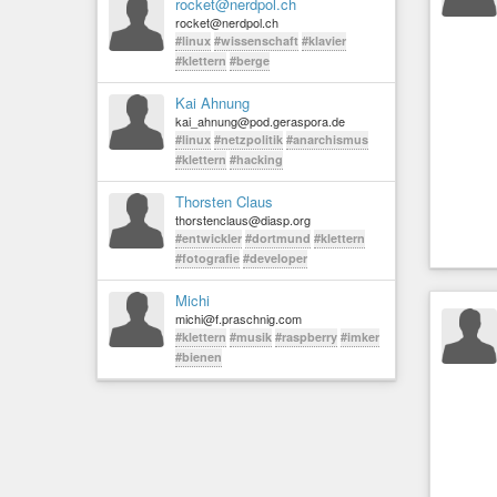
rocket@nerdpol.ch
rocket@nerdpol.ch
#linux
#wissenschaft
#klavier
#klettern
#berge
Kai Ahnung
kai_ahnung@pod.geraspora.de
#linux
#netzpolitik
#anarchismus
#klettern
#hacking
Thorsten Claus
thorstenclaus@diasp.org
#entwickler
#dortmund
#klettern
#fotografie
#developer
Michi
michi@f.praschnig.com
#klettern
#musik
#raspberry
#imker
#bienen