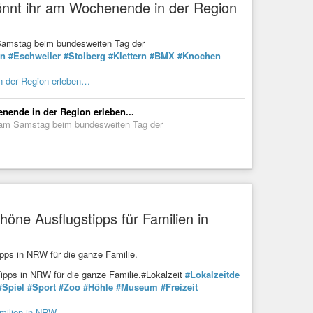
önnt ihr am Wochenende in der Region
 Samstag beim bundesweiten Tag der
en
#Eschweiler
#Stolberg
#Klettern
#BMX
#Knochen
n der Region erleben…
nende in der Region erleben...
s am Samstag beim bundesweiten Tag der
ne Ausflugstipps für Familien in
ipps in NRW für die ganze Familie.
-Tipps in NRW für die ganze Familie.#Lokalzeit
#Lokalzeitde
#Spiel
#Sport
#Zoo
#Höhle
#Museum
#Freizeit
milien in NRW