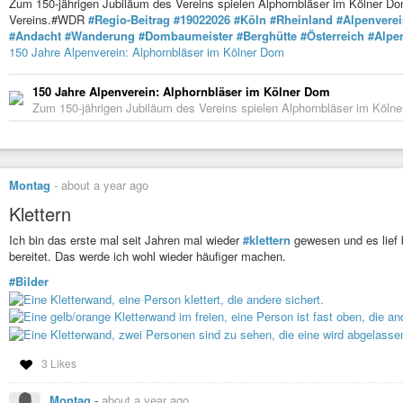
Zum 150-jährigen Jubiläum des Vereins spielen Alphornbläser im Kölner Do
Vereins.#WDR
#Regio-Beitrag
#19022026
#Köln
#Rheinland
#Alpenvere
#Andacht
#Wanderung
#Dombaumeister
#Berghütte
#Österreich
#Alpe
150 Jahre Alpenverein: Alphornbläser im Kölner Dom
150 Jahre Alpenverein: Alphornbläser im Kölner Dom
Zum 150-jährigen Jubiläum des Vereins spielen Alphornbläser im Kölne
Montag
-
about a year ago
Klettern
Ich bin das erste mal seit Jahren mal wieder
#klettern
gewesen und es lief 
bereitet. Das werde ich wohl wieder häufiger machen.
#Bilder
3 Likes
Montag
-
about a year ago