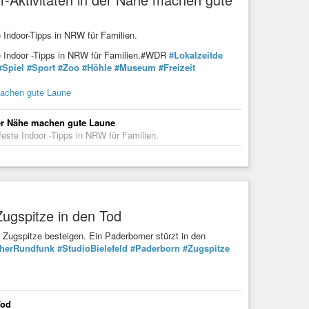
e Indoor-Tipps in NRW für Familien.
ste Indoor -Tipps in NRW für Familien.#WDR
#Lokalzeitde
#Spiel
#Sport
#Zoo
#Höhle
#Museum
#Freizeit
machen gute Laune
der Nähe machen gute Laune
feste Indoor -Tipps in NRW für Familien.
Zugspitze in den Tod
Zugspitze besteigen. Ein Paderborner stürzt in den
herRundfunk
#StudioBielefeld
#Paderborn
#Zugspitze
Tod