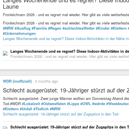
Laune
Fronleichnam 2026 - und es regnet mal wieder. Hier gibt es viele wetterfest
Fronleichnam 2026 - und es regnet mal wieder. Hier gibt es viele wetterfe
#NRW
#Ausflug
#Familie
#Regen
#schlechtesWetter
#Kinder
#Klettern
#Unternehmungen
Langes Wochenende und es regnet? Diese Indoor-Aktivitäten in der Nähe 
Langes Wochenende und es regnet? Diese Indoor-Aktivitäten in 
Fronleichnam 2026 - und es regnet mal wieder. Hier gibt es viele wetter
WDR (inoffiziell)
-
3 months ago
Schlecht ausgerüstet: 19-Jähriger stürzt auf der 
Schlecht ausgerüstet: Zwei junge Männer wollten am Donnerstag Abend die 
Tod.#WDR
#Lokalzeit
#Ostwestfalen
#Lippe
#OWL
#wdrde
#Westdeutsc
#Klettern
#Unfall
#Tödlich
#NRW
Schlecht ausgerüstet: 19-Jähriger stürzt auf der Zugspitze in den Tod
Schlecht ausgerüstet: 19-Jähriger stürzt auf der Zugspitze in den 