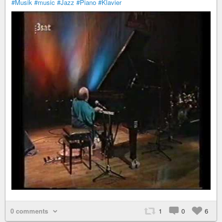
#Musik
#music
#Jazz
#Piano
#Klavier
0 comments
1
0
6