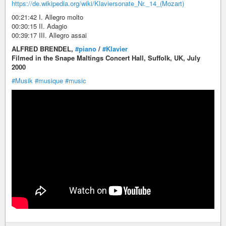
https://de.wikipedia.org/wiki/Klaviersonate_Nr._14_(Mozart)
00:21:42 I. Allegro molto
00:30:15 II. Adagio
00:39:17 III. Allegro assai
ALFRED BRENDEL,
#piano
/
#Klavier
Filmed in the Snape Maltings Concert Hall, Suffolk, UK, July
2000
#Musik
#musique
#music