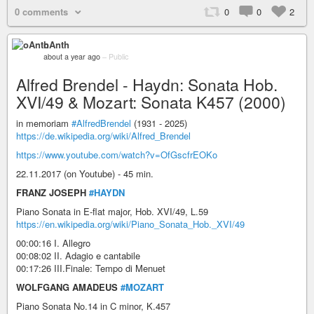
0 comments
0
0
2
oAnth
about a year ago
–
Public
Alfred Brendel - Haydn: Sonata Hob.
XVI/49 & Mozart: Sonata K457 (2000)
in memoriam
#AlfredBrendel
(1931 - 2025)
https://de.wikipedia.org/wiki/Alfred_Brendel
https://www.youtube.com/watch?v=OfGscfrEOKo
22.11.2017 (on Youtube) - 45 min.
FRANZ JOSEPH
#HAYDN
Piano Sonata in E-flat major, Hob. XVI/49, L.59
https://en.wikipedia.org/wiki/Piano_Sonata_Hob._XVI/49
00:00:16 I. Allegro
00:08:02 II. Adagio e cantabile
00:17:26 III.Finale: Tempo di Menuet
WOLFGANG AMADEUS
#MOZART
Piano Sonata No.14 in C minor, K.457