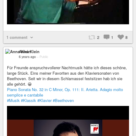
1 comment
2
1
8
Anna Klein
6 years ago
–
Public
Für Freunde anspruchsvollerer Nachtmusik hätte ich dieses schöne,
lange Stück. Eins meiner Favoriten aus den Klaviersonaten von
Beethoven. Seit wir in diesem Schlamassel festsitzen hab ich sie
alle gehört. 😀
Piano Sonata No. 32 in C Minor, Op. 111: II. Arietta. Adagio molto
semplice e cantabile
#Musik
#Klassik
#Klavier
#Beethoven