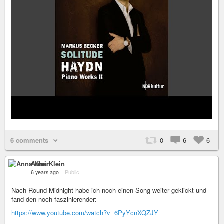
6 comments
0
6
6
Anna Klein
6 years ago
–
Public
Nach Round Midnight habe ich noch einen Song weiter geklickt und
fand den noch faszinierender:
https://www.youtube.com/watch?v=6PyYcnXQZJY