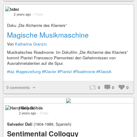
taz
2 years ago
–
Public
Doku „Die Alchemie des Klaviers“
Magische Musikmaschine
Von
Katharina Granzin
Musikalisches Roadmovie: Im Dokufilm „Die Alchemie des Klaviers“
kommt Pianist Francesco Piemontesi den Geheimnissen von
Ausnahmetalenten auf die Spur.
#taz
#tageszeitung
#Klavier
#Pianist
#Roadmovie
#Klassik
0 comments
0
0
0
Harry Göhde
2 years ago
–
Public
Salvador Dalí
(1904-1989, Spanish)
Sentimental Colloquy