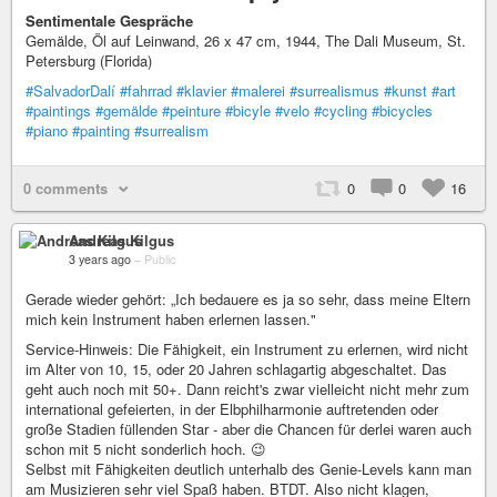
Sentimentale Gespräche
Gemälde, Öl auf Leinwand, 26 x 47 cm, 1944, The Dali Museum, St.
Petersburg (Florida)
#SalvadorDalí
#fahrrad
#klavier
#malerei
#surrealismus
#kunst
#art
#paintings
#gemälde
#peinture
#bicyle
#velo
#cycling
#bicycles
#piano
#painting
#surrealism
0 comments
0
0
16
Andreas Kilgus
3 years ago
–
Public
Gerade wieder gehört: „Ich bedauere es ja so sehr, dass meine Eltern
mich kein Instrument haben erlernen lassen."
Service-Hinweis: Die Fähigkeit, ein Instrument zu erlernen, wird nicht
im Alter von 10, 15, oder 20 Jahren schlagartig abgeschaltet. Das
geht auch noch mit 50+. Dann reicht's zwar vielleicht nicht mehr zum
international gefeierten, in der Elbphilharmonie auftretenden oder
große Stadien füllenden Star - aber die Chancen für derlei waren auch
schon mit 5 nicht sonderlich hoch. 😉
Selbst mit Fähigkeiten deutlich unterhalb des Genie-Levels kann man
am Musizieren sehr viel Spaß haben. BTDT. Also nicht klagen,