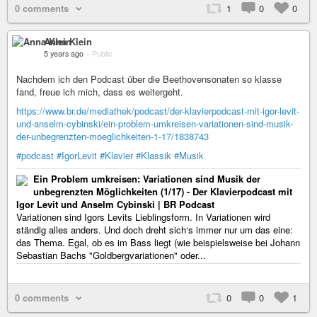
0 comments
1
0
0
Anna Klein
5 years ago
–
Public
Nachdem ich den Podcast über die Beethovensonaten so klasse
fand, freue ich mich, dass es weitergeht.
https://www.br.de/mediathek/podcast/der-klavierpodcast-mit-igor-levit-
und-anselm-cybinski/ein-problem-umkreisen-variationen-sind-musik-
der-unbegrenzten-moeglichkeiten-1-17/1838743
#podcast
#IgorLevit
#Klavier
#Klassik
#Musik
Ein Problem umkreisen: Variationen sind Musik der
unbegrenzten Möglichkeiten (1/17) - Der Klavierpodcast mit
Igor Levit und Anselm Cybinski | BR Podcast
Variationen sind Igors Levits Lieblingsform. In Variationen wird
ständig alles anders. Und doch dreht sich‘s immer nur um das eine:
das Thema. Egal, ob es im Bass liegt (wie beispielsweise bei Johann
Sebastian Bachs "Goldbergvariationen" oder...
0 comments
0
0
1