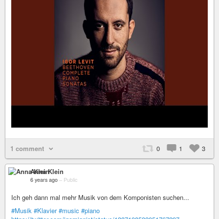
1 comment
0
1
3
Anna Klein
6 years ago
–
Public
Ich geh dann mal mehr Musik von dem Komponisten suchen...
#Musik
#Klavier
#music
#piano