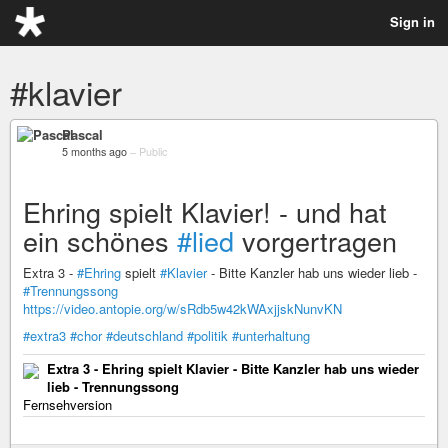
Sign in
#klavier
Pascal
5 months ago
–
Public
Ehring spielt Klavier! - und hat
ein schönes
#lied
vorgertragen
Extra 3 -
#Ehring
spielt
#Klavier
- Bitte Kanzler hab uns wieder lieb -
#Trennungssong
https://video.antopie.org/w/sRdb5w42kWAxjjskNunvKN
#extra3
#chor
#deutschland
#politik
#unterhaltung
Extra 3 - Ehring spielt Klavier - Bitte Kanzler hab uns wieder
lieb - Trennungssong
Fernsehversion