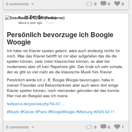
0 comments
0
0
0
Sascha 😈 𒀯 (Fediverse)
about a year ago
–
Public
Persönlich bevorzuge ich Boogie
Woogie
Ich habe nie Klavier spielen gelernt, wäre auch eindeutig nichts für
mich. Was das Klavier betrifft ist mir aber aufgefallen das die die
spielen können, zwar meist klassisches können, es aber bei
moderneren aber oft kein Repertoire gibt. Das finde ich sehr schade,
den es gibt so viel mehr als die klassische Musik fürs Klavier.
Persönlich würde ich z. B. Boogie Woogie bevorzugen, habe in
meinen Freundes und Bekanntenkreis aber auch wenn dort einige
Klavier spielen können, noch niemanden gefunden der das konnte.
Hier mal ein Beispiel was ich meine.
fediserve.de/preview.php?id=67…
#Musik
#Klavier
#Piano
#BoogieWoogie
#Meinung
#2025-02-11
0 comments
0
0
1