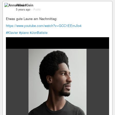
Anna Klein
5 years ago
–
Public
Etwas gute Laune am Nachmittag:
https://www.youtube.com/watch?v=GCC1EEmJlo4
#Klavier
#piano
#JonBatiste