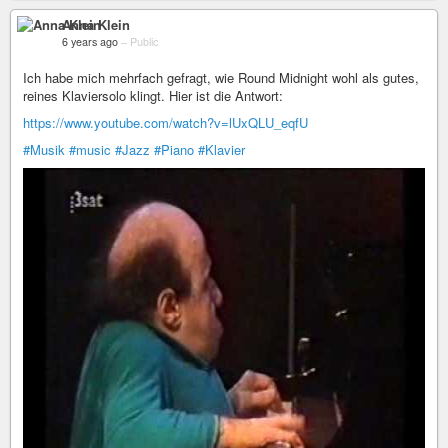
Anna Klein
6 years ago
–
Public
Ich habe mich mehrfach gefragt, wie Round Midnight wohl als gutes,
reines Klaviersolo klingt. Hier ist die Antwort:
https://www.youtube.com/watch?v=lUxQLU_eqfU
#Musik
#music
#Jazz
#Piano
#Klavier