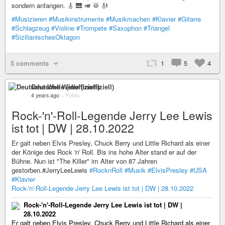
sondern anfangen. 🎸 🎹 🎺 🥁 🎻
#Musizieren
#Musikinstrumente
#Musikmachen
#Klavier
#Gitarre
#Schlagzeug
#Violine
#Trompete
#Saxophon
#Triangel
#SizilianischesOktagon
5 comments
1
5
4
Deutsche Welle (inoffiziell)
4 years ago
–
Public
Rock-'n'-Roll-Legende Jerry Lee Lewis
ist tot | DW | 28.10.2022
Er galt neben Elvis Presley, Chuck Berry und Little Richard als einer
der Könige des Rock 'n' Roll. Bis ins hohe Alter stand er auf der
Bühne. Nun ist "The Killer" im Alter von 87 Jahren
gestorben.#JerryLeeLewis
#RocknRoll
#Musik
#ElvisPresley
#USA
#Klavier
Rock-'n'-Roll-Legende Jerry Lee Lewis ist tot | DW | 28.10.2022
Rock-'n'-Roll-Legende Jerry Lee Lewis ist tot | DW |
28.10.2022
Er galt neben Elvis Presley, Chuck Berry und Little Richard als einer