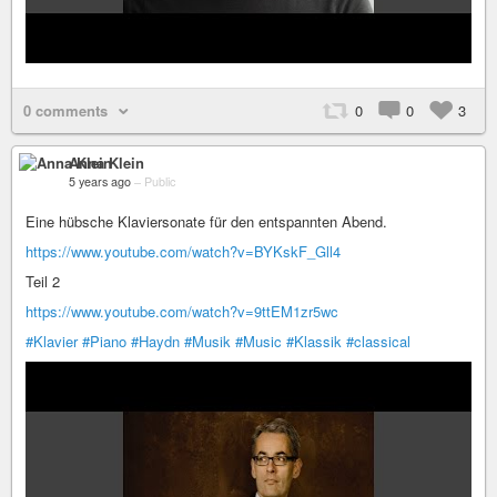
0 comments
0
0
3
Anna Klein
5 years ago
–
Public
Eine hübsche Klaviersonate für den entspannten Abend.
https://www.youtube.com/watch?v=BYKskF_Gll4
Teil 2
https://www.youtube.com/watch?v=9ttEM1zr5wc
#Klavier
#Piano
#Haydn
#Musik
#Music
#Klassik
#classical