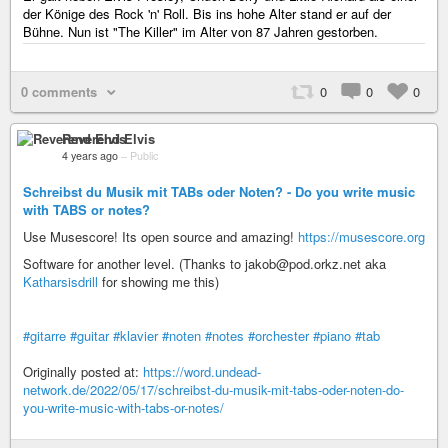
der Könige des Rock 'n' Roll. Bis ins hohe Alter stand er auf der
Bühne. Nun ist "The Killer" im Alter von 87 Jahren gestorben.
0 comments
0
0
0
Reverend Elvis
4 years ago
–
Public
Schreibst du Musik mit TABs oder Noten? - Do you write music
with TABS or notes?
Use Musescore! Its open source and amazing!
https://musescore.org
Software for another level. (Thanks to jakob@pod.orkz.net aka
Katharsisdrill
for showing me this)
#gitarre
#guitar
#klavier
#noten
#notes
#orchester
#piano
#tab
Originally posted at:
https://word.undead-
network.de/2022/05/17/schreibst-du-musik-mit-tabs-oder-noten-do-
you-write-music-with-tabs-or-notes/