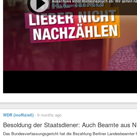
Ausschuss lehnt Wahleinspruch ab: Wir gehen na
Sahra Wagenknecht
-
YouTube
WDR (inoffiziell)
-
9 months ago
Besoldung der Staatsdiener: Auch Beamte aus 
Das Bundesverfassungsgericht hat die Bezahlung Berliner Landesbeamter f