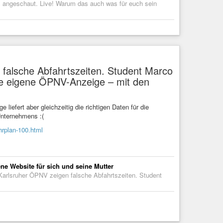
l angeschaut. Live! Warum das auch was für euch sein
falsche Abfahrtszeiten. Student Marco
ine eigene ÖPNV-Anzeige – mit den
 liefert aber gleichzeitig die richtigen Daten für die
Unternehmens :(
hrplan-100.html
ne Website für sich und seine Mutter
 Karlsruher ÖPNV zeigen falsche Abfahrtszeiten. Student