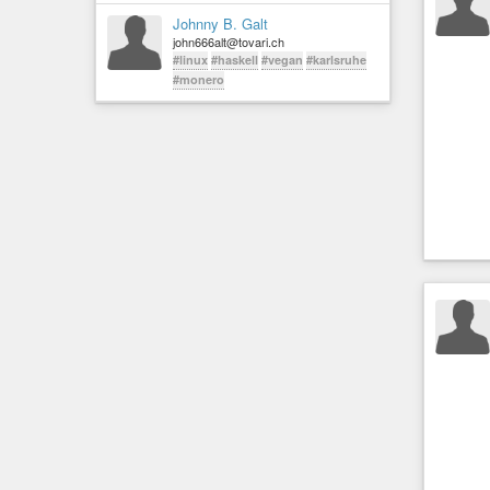
Johnny B. Galt
john666alt@tovari.ch
#linux
#haskell
#vegan
#karlsruhe
#monero