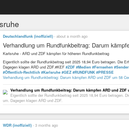
lsruhe
Deutschlandfunk (inoffiziell)
-
about a month ago
Verhandlung um Rundfunkbeitrag: Darum kämpf
Karlsruhe - ARD und ZDF kämpfen für höheren Rundfunkbeitrag
Eigentlich sollte der Rundfunkbeitrag seit 2025 18,94 Euro betragen. Die 
Dagegen klagen ARD und ZDF.#KEF
#ZDF
#Medien
#Fernsehen
#Sender
#Öffentlich-Rechtlich
#Karlsruhe
#GEZ
#RUNDFUNK
#PRESSE
Verhandlung um Rundfunkbeitrag: Darum kämpfen ARD und ZDF um 58 Ce
Verhandlung um Rundfunkbeitrag: Darum kämpfen ARD und ZDF 
Eigentlich sollte der Rundfunkbeitrag seit 2025 18,94 Euro betragen. 
um. Dagegen klagen ARD und ZDF.
WDR (inoffiziell)
-
3 months ago