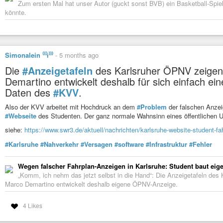
Zum ersten Mal hat unser Autor (guckt sonst BVB) ein Basketball-Spie
könnte.
Simonalein ⁽⁽⁽i⁾⁾⁾
-
5 months ago
Die
#Anzeigetafeln
des Karlsruher ÖPNV zeigen 
Demartino entwickelt deshalb für sich einfach e
Daten des
#KVV
.
Also der KVV arbeitet mit Hochdruck an dem
#Problem
der falschen Anzeige
#Webseite
des Studenten. Der ganz normale Wahnsinn eines öffentlichen 
siehe:
https://www.swr3.de/aktuell/nachrichten/karlsruhe-website-student-fa
#Karlsruhe
#Nahverkehr
#Versagen
#software
#Infrastruktur
#Fehler
Wegen falscher Fahrplan-Anzeigen in Karlsruhe: Student baut eige
„Komm, ich nehm das jetzt selbst in die Hand“: Die Anzeigetafeln des
Marco Demartino entwickelt deshalb eigene ÖPNV-Anzeige.
4 Likes