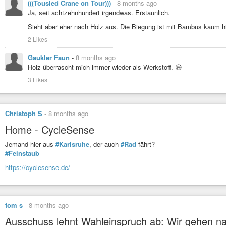
(((Tousled Crane on Tour)))
-
8 months ago
Und im oberen Stockwerk die Modelleisenbahnausstellung. Nicht nur die Züg
Ja, seit achtzehnhundert irgendwas. Erstaunlich.
der übrige Straßenverkehr, inklusive Baustellen mit Ampeln. Das war schon
Modelleisenbahnlandschaften sehr, weil man immer neue Details entdeckt.
Sieht aber eher nach Holz aus. Die Biegung ist mit Bambus kaum 
2 Likes
Gaukler Faun
-
8 months ago
Holz überrascht mich immer wieder als Werkstoff. 😄
Zuletzt möchte ich noch einen Bereich in der Modelleisenbahnausstellung
3 Likes
während der Industrialisierung in Karlsruhe hergestellt wurde.
Christoph S
-
8 months ago
Home - CycleSense
Der Besuch hat sich auf jeden Fall gelohnt. Wer bei Regenwetter in Karlsruhe
hat, kann ja mal reinschauen. Auf der Homepage gibt es alle weiteren Infos
Jemand hier aus
#Karlsruhe
, der auch
#Rad
fährt?
#foto
#fotografie
#photo
#photography
#mywork
#cc-by-sa
#Karlsruhe
#Feinstaub
#Modelleisenbahn
#Dampflokomotive
#Industriealisierung
#technik
#T
https://cyclesense.de/
tom s
-
8 months ago
Ausschuss lehnt Wahleinspruch ab: Wir gehen na