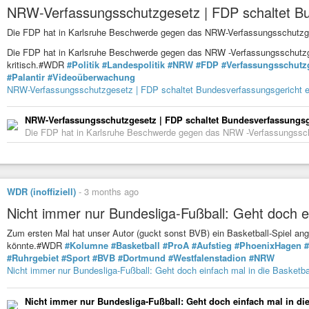
NRW-Verfassungsschutzgesetz | FDP schaltet Bu
Die FDP hat in Karlsruhe Beschwerde gegen das NRW-Verfassungsschutzgese
Die FDP hat in Karlsruhe Beschwerde gegen das NRW -Verfassungsschutzge
kritisch.#WDR
#Politik
#Landespolitik
#NRW
#FDP
#Verfassungsschutz
#Palantir
#Videoüberwachung
NRW-Verfassungsschutzgesetz | FDP schaltet Bundesverfassungsgericht e
NRW-Verfassungsschutzgesetz | FDP schaltet Bundesverfassungsg
Die FDP hat in Karlsruhe Beschwerde gegen das NRW -Verfassungsschut
WDR (inoffiziell)
-
3 months ago
Nicht immer nur Bundesliga-Fußball: Geht doch ei
Zum ersten Mal hat unser Autor (guckt sonst BVB) ein Basketball-Spiel an
könnte.#WDR
#Kolumne
#Basketball
#ProA
#Aufstieg
#PhoenixHagen
#
#Ruhrgebiet
#Sport
#BVB
#Dortmund
#Westfalenstadion
#NRW
Nicht immer nur Bundesliga-Fußball: Geht doch einfach mal in die Basketbal
Nicht immer nur Bundesliga-Fußball: Geht doch einfach mal in die