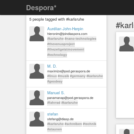
Despora*
5 people tagged with #karlsruhe
#kar
Aurélian John-Herpin
hieronim@joindiaspora.com
#karlsruhe
#nano-technologies
#thevenusproject
#thezeitgeistmovement
#technology
M. D.
maximize@pod.geraspora.de
#linux
#musik
#germany
#karlsruhe
#geodesy
Manuel S.
panamanap@pod.geraspora.de
#fahrrad
#karlsruhe
stefan
stefang@diasp.de
#karlsruhe
#schreiben
#technik
#staunen