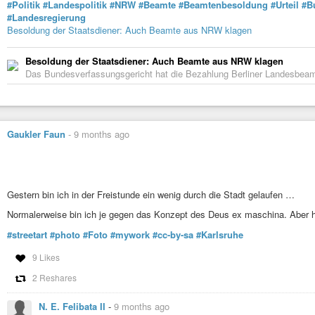
#Politik
#Landespolitik
#NRW
#Beamte
#Beamtenbesoldung
#Urteil
#B
#Landesregierung
Besoldung der Staatsdiener: Auch Beamte aus NRW klagen
Besoldung der Staatsdiener: Auch Beamte aus NRW klagen
Das Bundesverfassungsgericht hat die Bezahlung Berliner Landesbeamte
Gaukler Faun
-
9 months ago
Gestern bin ich in der Freistunde ein wenig durch die Stadt gelaufen …
Normalerweise bin ich je gegen das Konzept des Deus ex maschina. Aber hi
#streetart
#photo
#Foto
#mywork
#cc-by-sa
#Karlsruhe
9 Likes
2 Reshares
N. E. Felibata II
-
9 months ago