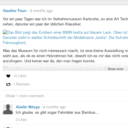
Gaukler Faun
-
8 months ago
Vor ein paar Tagen war ich im Verkehrsmuseum Karlsruhe, so eine Art Tech
sehen, darunter ein paar der üblichen Klassiker.
Was das Museum für mich interessant macht, ist eine kleine Ausstellung mi
sieht aus, als ob es einen Holzrahmen hat, obwohl ich es mir das nicht vors
anzufingern. Und keiner war da, den man fragen konnte.
Show more
10 Likes
1 Reshare
Show 1 more comment
Ein weiteres Highlight ist der Prototyp von General Grievous Einrad.
Aladár Mézga
-
8 months ago
Ich glaube, es gibt sogar Fahrräder aus Bambus…
2 Likes