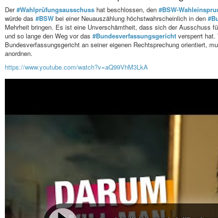
Der
#Wahlprüfungsausschuss
hat beschlossen, den
#BSW-Wahleinspru
würde das
#BSW
bei einer Neuauszählung höchstwahrscheinlich in den
#B
Mehrheit bringen. Es ist eine Unverschämtheit, dass sich der Ausschuss 
und so lange den Weg vor das
#Bundesverfassungsgericht
versperrt hat.
Bundesverfassungsgericht an seiner eigenen Rechtsprechung orientiert, m
anordnen.
https://www.youtube.com/watch?v=aQ99VhM3LkA