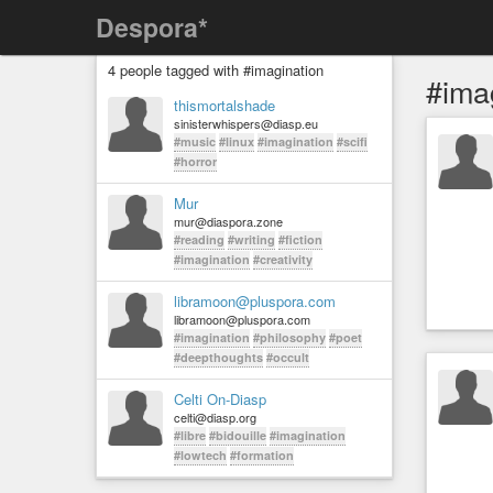
Despora*
4 people tagged with #imagination
#ima
thismortalshade
sinisterwhispers@diasp.eu
#music
#linux
#imagination
#scifi
#horror
Mur
mur@diaspora.zone
#reading
#writing
#fiction
#imagination
#creativity
libramoon@pluspora.com
libramoon@pluspora.com
#imagination
#philosophy
#poet
#deepthoughts
#occult
Celti On-Diasp
celti@diasp.org
#libre
#bidouille
#imagination
#lowtech
#formation