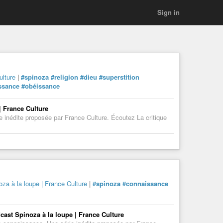
Sign in
ulture
|
#spinoza
#religion
#dieu
#superstition
ssance
#obéissance
| France Culture
ie inédite proposée par France Culture. Écoutez La critique
oza à la loupe | France Culture
|
#spinoza
#connaissance
dcast Spinoza à la loupe | France Culture