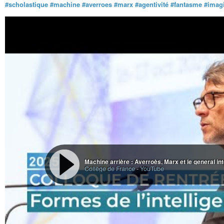
#vulnerability
allowed Cabon to enter the group with relative ease.
#scholastique
#machine
#averroes
#marx
#agentivité
#fantasme
#imag
The strategy resembles modern
#cyberwarfare
. Instead of hacking compute
system.
2. Plausible Deniability
Operations are designed so political leaders can deny direct involvement. O
minimal.
This structure creates distance between decision-makers and operational vi
In public, leaders appear uninvolved. In private, command chains remain u
3. Controlled Narratives
After the bombing, French officials denied responsibility.
#Defense
Minister
carried out the attack.
The first official investigations minimized state involvement.
Such reactions are common after intelligence scandals. Governments initiall
stabilize political damage. Historians repeatedly encounter this pattern acro
Machine arrière : Averroès, Marx et le general int
4. Sacrificial Containment
Collège de France
-
YouTube
When
#evidence
becomes overwhelming, lower-ranking officials are often sac
In the Rainbow Warrior
#affair
, DGSE chief Pierre
#Lacoste
and Defense Min
#Mitterrand
,
however, remained politically untouched and won reelection in
The structure resembles a firewall in computer systems: expendable layers