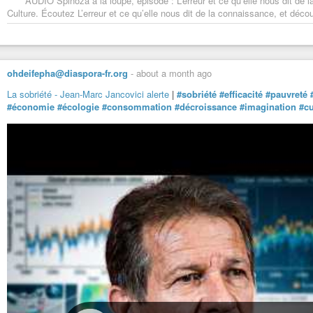
AUDIO Spinoza à la loupe, épisode : L’erreur et ce qu’elle nous dit de
Culture. Écoutez L’erreur et ce qu’elle nous dit de la connaissance, et déc
ohdeifepha@diaspora-fr.org
-
about a month ago
La sobriété - Jean-Marc Jancovici alerte
|
#sobriété
#efficacité
#pauvreté
#économie
#écologie
#consommation
#décroissance
#imagination
#cu