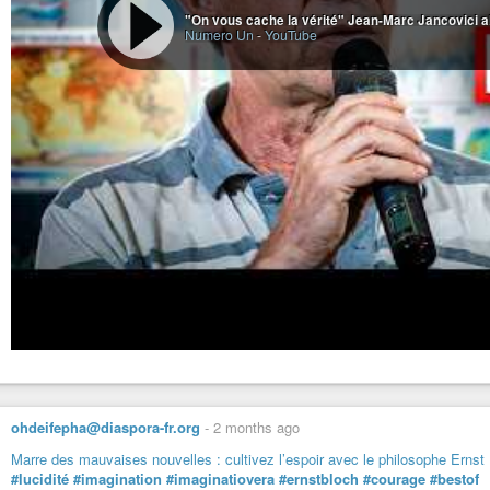
"On vous cache la vérité" Jean-Marc Jancovici a
Numero Un
-
YouTube
ohdeifepha@diaspora-fr.org
-
2 months ago
Marre des mauvaises nouvelles : cultivez l’espoir avec le philosophe Ernst
#lucidité
#imagination
#imaginatiovera
#ernstbloch
#courage
#bestof