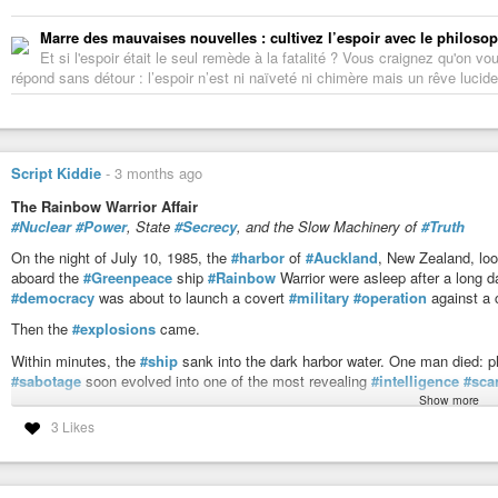
Marre des mauvaises nouvelles : cultivez l’espoir avec le philoso
Et si l'espoir était le seul remède à la fatalité ? Vous craignez qu'on 
répond sans détour : l’espoir n’est ni naïveté ni chimère mais un rêve lucide
Script Kiddie
-
3 months ago
The Rainbow Warrior Affair
#Nuclear
#Power
, State
#Secrecy
, and the Slow Machinery of
#Truth
On the night of July 10, 1985, the
#harbor
of
#Auckland
, New Zealand, loo
aboard the
#Greenpeace
ship
#Rainbow
Warrior were asleep after a long 
#democracy
was about to launch a covert
#military
#operation
against a c
Then the
#explosions
came.
Within minutes, the
#ship
sank into the dark harbor water. One man died: 
#sabotage
soon evolved into one of the most revealing
#intelligence
#sca
Show more
The sinking of the Rainbow Warrior was not only an
#attack
on a ship. It wa
3 Likes
cameras, journalists, and public attention to French nuclear testing in the
#
The
#conflict
between those two goals shaped everything that followed.
The Nuclear
#Logic
of the Cold War