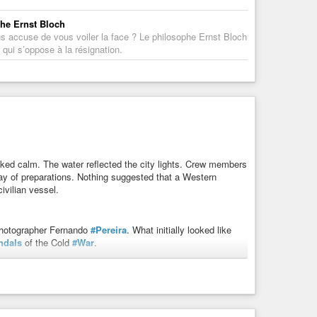
phe Ernst Bloch
vous accuse de vous voiler la face ? Le philosophe Ernst Bloch
 qui s’oppose à la résignation.
ked calm. The water reflected the city lights. Crew members
day of preparations. Nothing suggested that a Western
ivilian vessel.
photographer Fernando
#Pereira
. What initially looked like
ndals
of the Cold
#War
.
s an attack on visibility itself. Greenpeace wanted to bring
Pacific
.
#France
wanted silence.