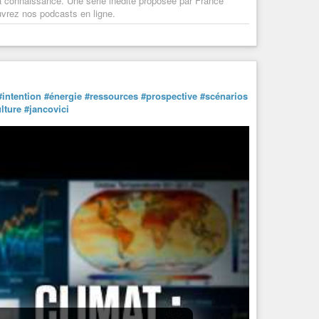
 la connaissance. Une série inédite proposée par France
ouvrez nos podcasts en ligne.
#intention
#énergie
#ressources
#prospective
#scénarios
lture
#jancovici