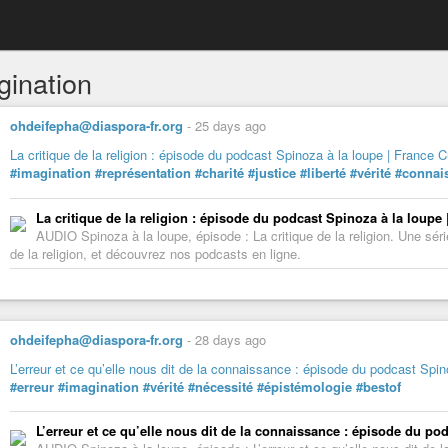
gination
ohdeifepha@diaspora-fr.org
-
25 days ago
La critique de la religion : épisode du podcast Spinoza à la loupe | France C
#imagination
#représentation
#charité
#justice
#liberté
#vérité
#connai
La critique de la religion : épisode du podcast Spinoza à la loupe 
AUDIO Spinoza à la loupe, épisode : La critique de la religion. Une sér
de la religion, et découvrez nos podcasts en ligne.
ohdeifepha@diaspora-fr.org
-
28 days ago
L’erreur et ce qu’elle nous dit de la connaissance : épisode du podcast Spin
#erreur
#imagination
#vérité
#nécessité
#épistémologie
#bestof
L’erreur et ce qu’elle nous dit de la connaissance : épisode du po