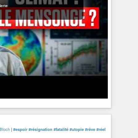
lerte
 Bloch
|
#espoir
#résignation
#fatalité
#utopie
#rêve
#réel