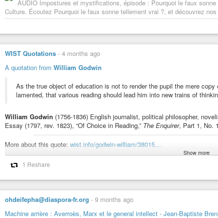
AUDIO Impostures et mystifications, épisode : Pourquoi le faux sonne t
French intelligence services feared international humiliation.
Culture. Écoutez Pourquoi le faux sonne tellement vrai ?, et découvrez nos
This fear is important. Governments rarely conduct covert operations beca
symbolic weakness. Nuclear powers depend heavily on credibility, prestige,
allowing activists to disrupt military testing risked projecting vulnerability.
The French external intelligence service, the
#DGSE
(Direction Générale de 
WIST Quotations
-
4 months ago
neutralize the ship.
A quotation from
William Godwin
The operation was given the #codename Opération Satanique.
As the true object of education is not to render the pupil the mere copy of
The name itself reveals the strange theatricality often surrounding covert op
lamented, that various reading should lead him into new trains of thinkin
bureaucratic language, technical terminology, or symbolic code names. Su
planners and consequences.
William Godwin
(1756-1836) English journalist, political philosopher, noveli
It transforms people into “targets.” Ships into “objectives.” Deaths into “collat
Essay (1797, rev. 1823), “Of Choice in Reading,”
The Enquirer
, Part 1, No. 
The Architecture of a Covert Operation
The attack on the Rainbow Warrior was sophisticated but not flawless.
More about this quote:
wist.info/godwin-william/38015…
Show more
French agents entered New Zealand under false identities. Combat divers sec
#quote
#quotes
#quotation
#qotd
#williamgodwin
#education
#imagina
undercover operatives monitored the harbor area. Another agent, Christine
1 Reshare
#teacher
#teaching
#thought
bombing. Posing as a volunteer, she gathered internal information and transm
The operation reveals four classic mechanisms of covert state power:
Godwin, William - Essay (1797, rev. 1823), "Of Choice in Reading,"
As the true object of education is not to render the pupil the mere copy o
ohdeifepha@diaspora-fr.org
-
9 months ago
1.
#Infiltration
that various reading should lead him into new trains of thinking.
Intelligence agencies often penetrate organizations by exploiting openness
Machine arrière : Averroès, Marx et le general intellect - Jean-Baptiste Bren