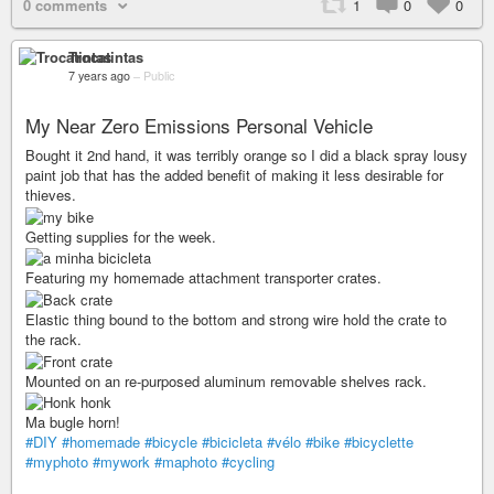
0 comments
1
0
0
Trocatintas
7 years ago
–
Public
My Near Zero Emissions Personal Vehicle
Bought it 2nd hand, it was terribly orange so I did a black spray lousy
paint job that has the added benefit of making it less desirable for
thieves.
Getting supplies for the week.
Featuring my homemade attachment transporter crates.
Elastic thing bound to the bottom and strong wire hold the crate to
the rack.
Mounted on an re-purposed aluminum removable shelves rack.
Ma bugle horn!
#DIY
#homemade
#bicycle
#bicicleta
#vélo
#bike
#bicyclette
#myphoto
#mywork
#maphoto
#cycling