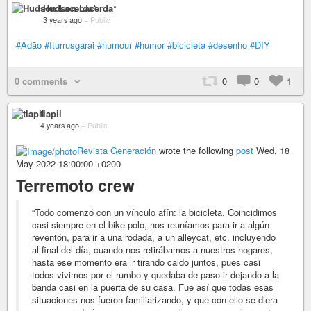
Hudson Lacerda*
3 years ago
–
Public
#Adão
#Iturrusgarai
#humour
#humor
#bicicleta
#desenho
#DIY
0 comments
0
0
1
tlapil
4 years ago
–
Public
Revista Generación
wrote the following
post
Wed, 18
May 2022 18:00:00 +0200
Terremoto crew
“Todo comenzó con un vínculo afín: la bicicleta. Coincidimos
casi siempre en el bike polo, nos reuníamos para ir a algún
reventón, para ir a una rodada, a un alleycat, etc. incluyendo
al final del día, cuando nos retirábamos a nuestros hogares,
hasta ese momento era ir tirando caldo juntos, pues casi
todos vivimos por el rumbo y quedaba de paso ir dejando a la
banda casi en la puerta de su casa. Fue así que todas esas
situaciones nos fueron familiarizando, y que con ello se diera