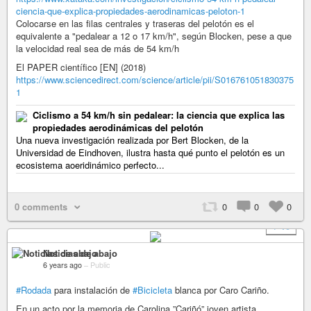
ciencia-que-explica-propiedades-aerodinamicas-peloton-1
Colocarse en las filas centrales y traseras del pelotón es el
equivalente a "pedalear a 12 o 17 km/h", según Blocken, pese a que
la velocidad real sea de más de 54 km/h
El PAPER científico [EN] (2018)
https://www.sciencedirect.com/science/article/pii/S016761051830375
1
Ciclismo a 54 km/h sin pedalear: la ciencia que explica las
propiedades aerodinámicas del pelotón
Una nueva investigación realizada por Bert Blocken, de la
Universidad de Eindhoven, ilustra hasta qué punto el pelotón es un
ecosistema aoeridinámico perfecto...
0 comments
0
0
0
+ 10
Noticias de abajo
6 years ago
–
Public
#Rodada
para instalación de
#Bicicleta
blanca por Caro Cariño.
En un acto por la memoria de Carolina ”Cariñó” joven artista,