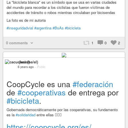
La "bicicleta blanca" es un símbolo que se usa en varias ciudades
del mundo para recordar a los ciclistas que fueron víctimas de
accidentes de tránsito o robos mientras circulaban por bicisendas
La foto es de mi autoria
#inseguridadvial
#argentina
#BsAs
#bicicleta
0 comments
1
0
2
cacu (he/el)
6 years ago
–
Public
CoopCycle es una
#federación
de
#cooperativas
de entrega por
#bicicleta
.
Gobernada democráticamente por las cooperativas, su fundamento
es la
#solidaridad
entre ellas 🚴🏾‍♂️
https://coopcycle.org/es/