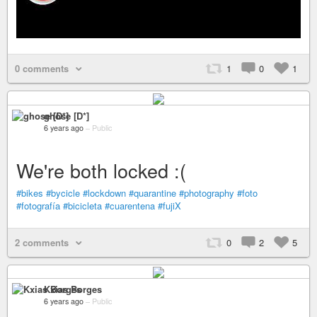
0 comments
1
0
1
ghose [D*]
6 years ago
–
Public
We're both locked :(
#bikes
#bycicle
#lockdown
#quarantine
#photography
#foto
#fotografía
#bicicleta
#cuarentena
#fujiX
2 comments
0
2
5
Kxias Borges
6 years ago
–
Public