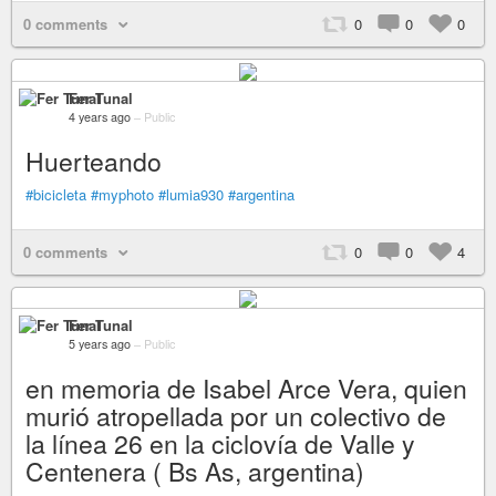
0 comments
0
0
0
Fer Tunal
4 years ago
–
Public
Huerteando
#bicicleta
#myphoto
#lumia930
#argentina
0 comments
0
0
4
Fer Tunal
5 years ago
–
Public
en memoria de Isabel Arce Vera, quien
murió atropellada por un colectivo de
la línea 26 en la ciclovía de Valle y
Centenera ( Bs As, argentina)