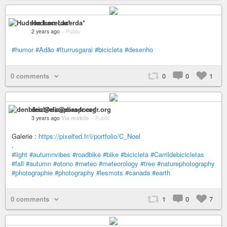
Hudson Lacerda*
2 years ago
–
Public
#humor
#Adão
#Iturrusgarai
#bicicleta
#desenho
0 comments
0
0
1
denbleiz@diaspora-fr.org
3 years ago
Via mobile
–
Public
Galerie :
https://pixelfed.fr/i/portfolio/C_Noel
.
#light
#autumnvibes
#roadbike
#bike
#bicicleta
#Carrildebicicletas
#fall
#autumn
#otono
#meteo
#meteorology
#tree
#naturephotography
#photographie
#photography
#lesmots
#canada
#earth
0 comments
1
0
7