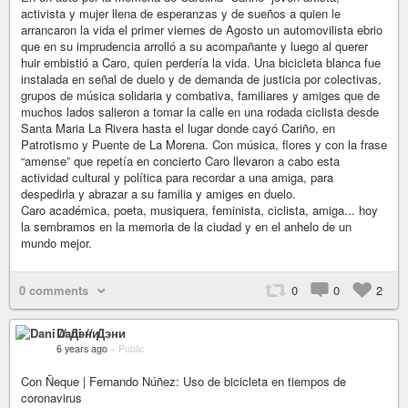
activista y mujer llena de esperanzas y de sueños a quien le
arrancaron la vida el primer viernes de Agosto un automovilista ebrio
que en su imprudencia arrolló a su acompañante y luego al querer
huir embistió a Caro, quien perdería la vida. Una bicicleta blanca fue
instalada en señal de duelo y de demanda de justicia por colectivas,
grupos de música solidaria y combativa, familiares y amiges que de
muchos lados salieron a tomar la calle en una rodada ciclista desde
Santa Maria La Rivera hasta el lugar donde cayó Cariño, en
Patrotismo y Puente de La Morena. Con música, flores y con la frase
“amense” que repetía en concierto Caro llevaron a cabo esta
actividad cultural y política para recordar a una amiga, para
despedirla y abrazar a su familia y amiges en duelo.
Caro académica, poeta, musiquera, feminista, ciclista, amiga... hoy
la sembramos en la memoria de la ciudad y en el anhelo de un
mundo mejor.
0 comments
0
0
2
Dani // Дэни
6 years ago
–
Public
Con Ñeque | Fernando Núñez: Uso de bicicleta en tiempos de
coronavirus