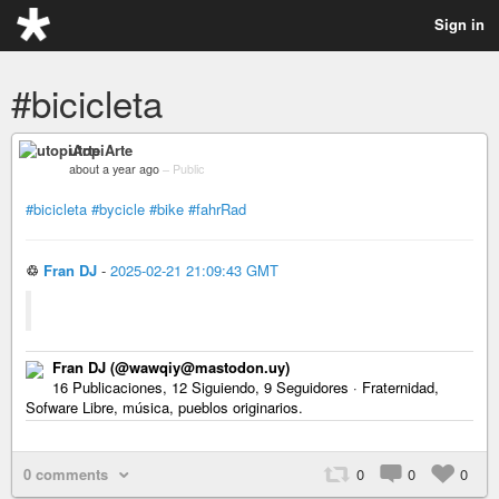
Sign in
#bicicleta
utopiArte
about a year ago
–
Public
#bicicleta
#bycicle
#bike
#fahrRad
♲
Fran DJ
-
2025-02-21 21:09:43 GMT
Fran DJ (@wawqiy@mastodon.uy)
16 Publicaciones, 12 Siguiendo, 9 Seguidores · Fraternidad,
Sofware Libre, música, pueblos originarios.
0 comments
0
0
0