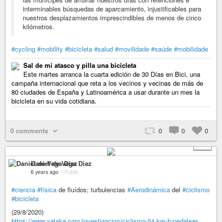
interminables búsquedas de aparcamiento, injustificables para
nuestros desplazamientos imprescindibles de menos de cinco
kilómetros.
#cycling
#mobility
#bicicleta
#salud
#movilidade
#saúde
#mobilidade
Sal de mi atasco y pilla una bicicleta
Este martes arranca la cuarta edición de 30 Días en Bici, una
campaña internacional que reta a los vecinos y vecinas de más de
80 ciudades de España y Latinoamérica a usar durante un mes la
bicicleta en su vida cotidiana.
0 comments
0
0
0
+ 2
Daniel de Vega Díaz
6 years ago
–
Public
#ciencia
#física
de fluídos; turbulencias
#Aerodinámica
del
#ciclismo
#bicicleta
(29/8/2020)
https://www.xataka.com/investigacion/ciclismo-54-km-h-pedalear-