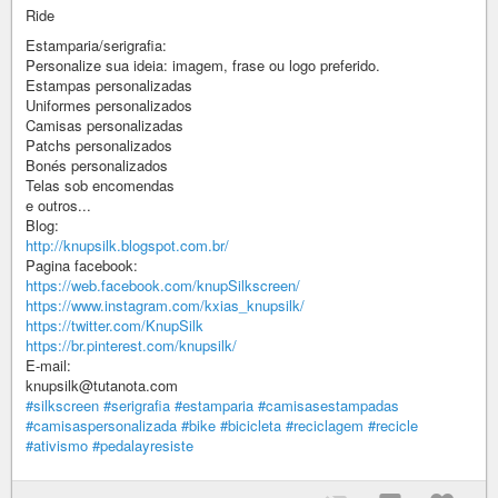
Ride
Estamparia/serigrafia:
Personalize sua ideia: imagem, frase ou logo preferido.
Estampas personalizadas
Uniformes personalizados
Camisas personalizadas
Patchs personalizados
Bonés personalizados
Telas sob encomendas
e outros...
Blog:
http://knupsilk.blogspot.com.br/
Pagina facebook:
https://web.facebook.com/knupSilkscreen/
https://www.instagram.com/kxias_knupsilk/
https://twitter.com/KnupSilk
https://br.pinterest.com/knupsilk/
E-mail:
knupsilk@tutanota.com
#silkscreen
#serigrafia
#estamparia
#camisasestampadas
#camisaspersonalizada
#bike
#bicicleta
#reciclagem
#recicle
#ativismo
#pedalayresiste