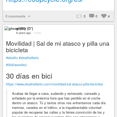
0 comments
3
0
4
ghose [D*]
6 years ago
–
Public
Movilidad | Sal de mi atasco y pilla una
bicicleta
#elsalto
#elsaltodiario
#30díasenbici
30 días en bici
https://www.elsaltodiario.com/movilidad/sal-atasco-pilla-bicicleta
Acabas de llegar a casa, sudando y estresado, cansado y
enfadado por la enésima hora que has perdido en el coche
dentro un atasco. Tú y tantos otros nos enfrentamos cada día
inermes, varados en el tráfico, a la inquebrantable voluntad
popular de recuperar las calles y la férrea convicción de los y
las munícipes de arruinar nuestros días con retenciones e