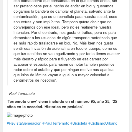
esa camaradería que consumara en lo que somos ahora, sin
ser pretenciosos por el hecho de andar en bici y queramos
colgarnos la bandera de cambiar el planeta, salvarlo ante la
contaminación, que es un beneficio para nuestra salud, esos
son extras y son implícitos. Tampoco quiere decir que no
converjamos con ese ideal, pero no es realmente nuestra
intención. Por el contrario, nos gusta el tráfico, pero no para
demostrar a los usuarios de algún transporte motorizado que
es más rápido trasladarse en bici. No. Más bien nos gusta
sentir esa invasión de adrenalina en todo el cuerpo, como es
que tus sentidos se van agudizando y por tanto tienes que ser
más diestro y rápido para ir fluyendo en esa carrera por
acaparar el espacio, para hacernos notar también podemos
rodar sobre el asfalto y que por ningún motivo nos apanica
que kilos de lámina vayan a igual o a mayor velocidad a
centímetros de nosotros”.
- Paul Terremoto
‘
Terremoto crew’ viene incluído en el número 95, año 25, ‘25
años en la necedad. Historias en pedales’.
#RevistaGeneración
#PaulTerremoto
#Bicicleta
#CiclismoUrbano