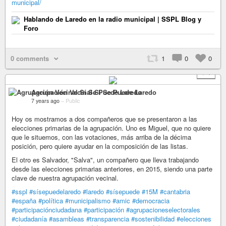
municipal/
Hablando de Laredo en la radio municipal | SSPL Blog y
Foro
0 comments
1
0
0
+ 1
Agrupación Vecinal Sí Se Puede Laredo
7 years ago
–
Public
Hoy os mostramos a dos compañeros que se presentaron a las
elecciones primarias de la agrupación. Uno es Miguel, que no quiere
que le situemos, con las votaciones, más arriba de la décima
posición, pero quiere ayudar en la composición de las listas.
El otro es Salvador, "Salva", un compañero que lleva trabajando
desde las elecciones primarias anteriores, en 2015, siendo una parte
clave de nuestra agrupación vecinal.
#sspl
#sísepuedelaredo
#laredo
#sísepuede
#15M
#cantabria
#españa
#política
#municipalismo
#amic
#democracia
#participaciónciudadana
#participación
#agrupacioneselectorales
#ciudadanía
#asambleas
#transparencia
#sostenibilidad
#elecciones