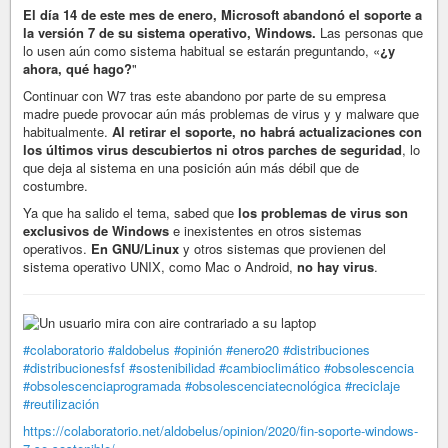
El día 14 de este mes de enero, Microsoft abandonó el soporte a
la versión 7 de su sistema operativo, Windows.
Las personas que
lo usen aún como sistema habitual se estarán preguntando, «
¿y
ahora, qué hago?
"
Continuar con W7 tras este abandono por parte de su empresa
madre puede provocar aún más problemas de virus y y malware que
habitualmente.
Al retirar el soporte, no habrá actualizaciones con
los últimos virus descubiertos ni otros parches de seguridad
, lo
que deja al sistema en una posición aún más débil que de
costumbre.
Ya que ha salido el tema, sabed que
los problemas de virus son
exclusivos de Windows
e inexistentes en otros sistemas
operativos.
En GNU/Linux
y otros sistemas que provienen del
sistema operativo UNIX, como Mac o Android,
no hay virus
.
#colaboratorio
#aldobelus
#opinión
#enero20
#distribuciones
#distribucionesfsf
#sostenibilidad
#cambioclimático
#obsolescencia
#obsolescenciaprogramada
#obsolescenciatecnológica
#reciclaje
#reutilización
https://colaboratorio.net/aldobelus/opinion/2020/fin-soporte-windows-