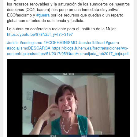
los recursos renovables y la saturación de los sumideros de nuestros
desechos (CO2, basura) nos pone en una inmediata disyuntiva:
ECOfascismo y
#guerra
por los recursos que quedan o un reparto
global con criterios de suficiencia y justicia.
La autora en conferencia reciente para el Instituto de la Mujer,
https://youtu.be/878N2Jf_yvI?t=3197
#crisis
#ecologismo
#ECOFEMINISMO
#sostenibilidad
#guerra
#socialismoDESCARGA
https://blogs.fuhem.es/forotransiciones/wp-
content/uploads/sites/51/2017/05/GranEncrucijada_feb2017_baja.pdf