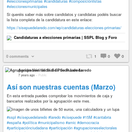
#eleccionesprimarias
#candidaturas
#composiciónlistas
#eleccionesmunicipales
Si queréis saber más sobre candidatos y candidatas podéis buscar
la lista completa de la candidatura en este enlace:
https://sisepuedelaredo.com/wp/candidaturas-elecciones-primarias/
Candidaturas a elecciones primarias | SSPL Blog y Foro
0 comments
1
0
0
Agrupación Vecinal Sí Se Puede Laredo
7 years ago
–
Public
Así son nuestras cuentas (Marzo)
En esta entrada puedes comprobar los movimientos de caja y
bancarios realizados por la agrupación este mes.
#sspl
#sísepuedelaredo
#laredo
#sísepuede
#15M
#cantabria
#españa
#política
#municipalismo
#amic
#democracia
#participaciónciudadana
#participación
#agrupacioneselectorales