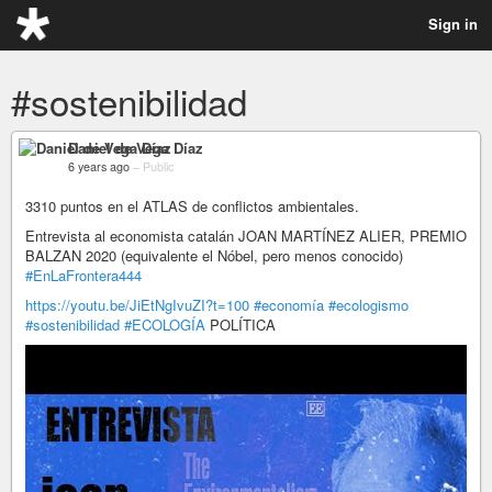
Sign in
#sostenibilidad
Daniel de Vega Díaz
6 years ago
–
Public
3310 puntos en el ATLAS de conflictos ambientales.
Entrevista al economista catalán JOAN MARTÍNEZ ALIER, PREMIO
BALZAN 2020 (equivalente el Nóbel, pero menos conocido)
#EnLaFrontera444
https://youtu.be/JiEtNgIvuZI?t=100
#economía
#ecologismo
#sostenibilidad
#ECOLOGÍA
POLÍTICA