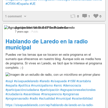
#OTAN
#España
#UE
1 comment
0
1
0
Agrupación Vecinal Sí Se Puede Laredo
7 years ago
–
Public
Hablando de Laredo en la radio
municipal
Puedes ver los temas que se tocaron en este programa en el
sumario que ofrecemos en nuestro blog. Aunque solo es media hora
de programa. Si vives en Laredo, es fácil que te interese el programa
completo. ;-)
#sspl
#sísepuedelaredo
#laredo
#sísepuede
#15M
#cantabria
#españa
#política
#municipalismo
#amic
#democracia
#participaciónciudadana
#participación
#agrupacioneselectorales
#ciudadanía
#asambleas
#transparencia
#programas
#programasradio
#radio
#actualidad
#municipal
#sostenibilidad
https://sisepuedelaredo.com/wp/hablando-de-laredo-en-la-radio-