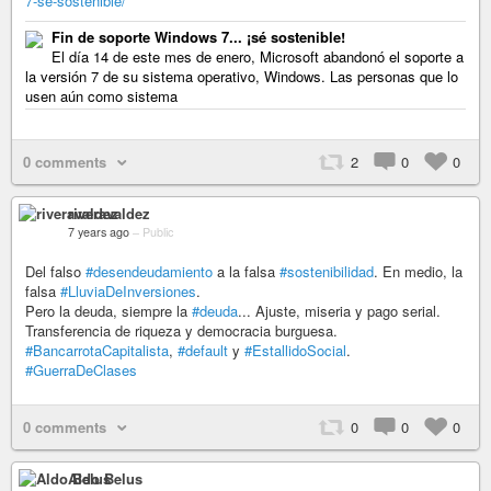
7-se-sostenible/
Fin de soporte Windows 7... ¡sé sostenible!
El día 14 de este mes de enero, Microsoft abandonó el soporte a
la versión 7 de su sistema operativo, Windows. Las personas que lo
usen aún como sistema
0 comments
2
0
0
riveravaldez
7 years ago
–
Public
Del falso
#desendeudamiento
a la falsa
#sostenibilidad
. En medio, la
falsa
#LluviaDeInversiones
.
Pero la deuda, siempre la
#deuda
... Ajuste, miseria y pago serial.
Transferencia de riqueza y democracia burguesa.
#BancarrotaCapitalista
,
#default
y
#EstallidoSocial
.
#GuerraDeClases
0 comments
0
0
0
Aldo Belus