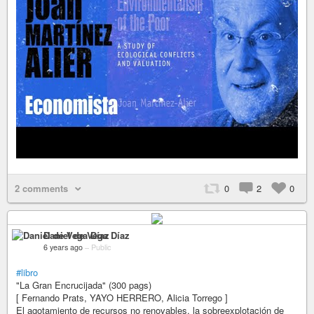
2 comments
0
2
0
Daniel de Vega Díaz
6 years ago
–
Public
#libro
"La Gran Encrucijada" (300 pags)
[ Fernando Prats, YAYO HERRERO, Alicia Torrego ]
El agotamiento de recursos no renovables, la sobreexplotación de