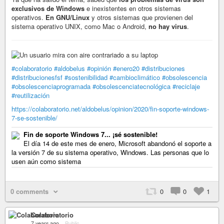
exclusivos de Windows
e inexistentes en otros sistemas
operativos.
En GNU/Linux
y otros sistemas que provienen del
sistema operativo UNIX, como Mac o Android,
no hay virus
.
#colaboratorio
#aldobelus
#opinión
#enero20
#distribuciones
#distribucionesfsf
#sostenibilidad
#cambioclimático
#obsolescencia
#obsolescenciaprogramada
#obsolescenciatecnológica
#reciclaje
#reutilización
https://colaboratorio.net/aldobelus/opinion/2020/fin-soporte-windows-
7-se-sostenible/
Fin de soporte Windows 7... ¡sé sostenible!
El día 14 de este mes de enero, Microsoft abandonó el soporte a
la versión 7 de su sistema operativo, Windows. Las personas que lo
usen aún como sistema
0 comments
0
0
1
Colaboratorio
7 years ago
–
Public