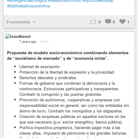
#emergenciaecologica
#rebelionrextincion
#by2020weriseup
#2020rebelionporelclima
0 comments
0
0
1
Icavot
7 years ago
–
Public
Propuesta de modelo socio-económico combinando elementos
de “socialismo de mercado” y de “economía mixta”.
Libertad de asociación.
Protección de la libertad de expresión y la privacidad.
Derechos laborales y sindicales.
Formas de gobierno que combinen la democracia y la
meritocracia. Estructuras participativas y transparentes.
Combatir la corrupción y las puertas giratorias.
Promoción de autónomos, cooperativas y empresas con
responsabilidad social en general, así como las entidades sin
ánimo de lucro. Combatir los monopolios y los oligopolios.
Creación de empresas públicas en aquellos sectores en los
que sea necesario (p.e. sector energético, banca pública).
Política impositiva progresiva, haciendo pagar más a las
clases altas. Impuesto de patrimonio a las grandes fortunas.