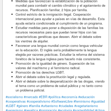
Medidas que favorezcan la estabilización de la población
mundial para combatir el cambio climático y el agotamiento de
recursos. Planificación familiar, 2 hijos por familia.
Control estricto de la inmigración ilegal. Cooperación
internacional para ayudar a países en vías de desarrollo. Esta
ayuda estaría condicionada al cumplimiento de un programa.
Estudiar medidas para poner a disposición de las familias los
recursos necesarios para que puedan tener hijos con las
características genéticas que deseen. Abrir el debate sobre
los vientres de alquiler.
Favorecer una lengua mundial común como lengua vehicular
en la educación. El inglés sería probablemente la lengua
elegida por razones prácticas. Estudiar la reforma del sistema
fonético de la lengua inglesa para hacerlo más consistente.
Promoción de la igualdad de género. Superación de los
valores del machismo y el feminismo radical.
Promoción de los derechos LGBT.
Abrir el debate sobre la prostitución legal y regulada.
Abrir el debate sobre la despenalización de las drogas, viendo
el tema como un problema de salud pública y no tanto como
un problema policial.
#socialismo
#mercado
#EBR
#política
#economía
#educación
#cooperativas
#cooperativismo
#SoftwareLibre
#feminismo
#igualdad
#LGBT
#género
#familia
#urbanismo
#ciudades
#vegetarianismo
#veganismo
#genética
#inmigración
#ecología
#sostenibilidad
#clima