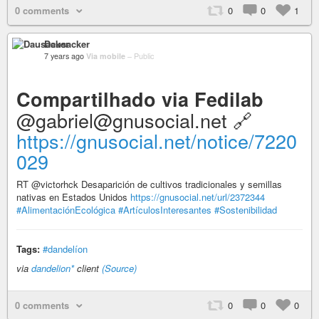
0 comments
0
0
1
Dausacker
7 years ago
Via mobile
–
Public
Compartilhado via Fedilab
@gabriel@gnusocial.net 🔗
https://gnusocial.net/notice/7220
029
RT @victorhck Desaparición de cultivos tradicionales y semillas
nativas en Estados Unidos
https://gnusocial.net/url/2372344
#AlimentaciónEcológica
#ArtículosInteresantes
#Sostenibilidad
Tags:
#dandelíon
via
dandelion*
client
(Source)
0 comments
0
0
0