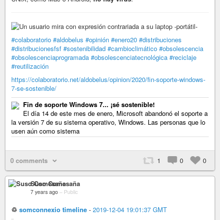
#colaboratorio
#aldobelus
#opinión
#enero20
#distribuciones
#distribucionesfsf
#sostenibilidad
#cambioclimático
#obsolescencia
#obsolescenciaprogramada
#obsolescenciatecnológica
#reciclaje
#reutilización
https://colaboratorio.net/aldobelus/opinion/2020/fin-soporte-windows-
7-se-sostenible/
Fin de soporte Windows 7... ¡sé sostenible!
El día 14 de este mes de enero, Microsoft abandonó el soporte a
la versión 7 de su sistema operativo, Windows. Las personas que lo
usen aún como sistema
0 comments
1
0
0
Suso Comesaña
7 years ago
–
Public
♲
somconnexio timeline
-
2019-12-04 19:01:37 GMT