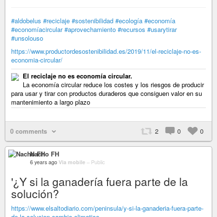
#aldobelus
#reciclaje
#sostenibilidad
#ecología
#economía
#economíacircular
#aprovechamiento
#recursos
#usarytirar
#unsolouso
https://www.productordesostenibilidad.es/2019/11/el-reciclaje-no-es-
economia-circular/
El reciclaje no es economía circular.
La economía circular reduce los costes y los riesgos de producir
para usar y tirar con productos duraderos que consiguen valor en su
mantenimiento a largo plazo
0 comments
2
0
0
Nacho FH
6 years ago
Via mobile
–
Public
'¿Y si la ganadería fuera parte de la
solución?
https://www.elsaltodiario.com/peninsula/y-si-la-ganaderia-fuera-parte-
de-la-solucion-cambio-climatico