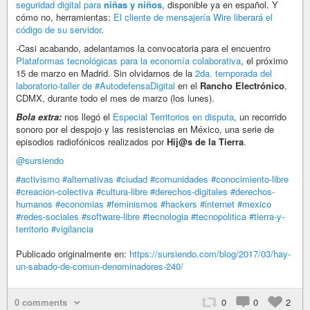
seguridad digital para
niñas y niños
, disponible ya en español. Y
cómo no, herramientas:
El cliente de mensajería Wire liberará el
código de su servidor
.
-Casi acabando, adelantamos la convocatoria para el encuentro
Plataformas tecnológicas para la economía colaborativa
, el próximo
15 de marzo en Madrid. Sin olvidarnos de la
2da. temporada del
laboratorio-taller de
#AutodefensaDigital
en el
Rancho Electrónico
,
CDMX, durante todo el mes de marzo (los lunes).
Bola extra:
nos llegó el
Especial Territorios en disputa
, un recorrido
sonoro por el despojo y las resistencias en México, una serie de
episodios radiofónicos realizados por
Hij@s de la Tierra
.
@sursiendo
#activismo
#alternativas
#ciudad
#comunidades
#conocimiento-libre
#creacion-colectiva
#cultura-libre
#derechos-digitales
#derechos-
humanos
#economias
#feminismos
#hackers
#internet
#mexico
#redes-sociales
#software-libre
#tecnologia
#tecnopolitica
#tierra-y-
territorio
#vigilancia
Publicado originalmente en:
https://sursiendo.com/blog/2017/03/hay-
un-sabado-de-comun-denominadores-240/
0 comments
0
0
2