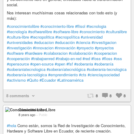
social.
Nos interesan muchísimas cosas relacionadas con todo esto (y
más):
#conocimientolibre
#conocimiento-libre
#flisol
#tecnologia
#tecnología
#softwarelibre
#software-libre
#conocimiento
#culturalibre
#cultura-libre
#tecnopolitica
#tecnopolítica
#universidad
#universidades
#educacion
#educación
#ciencia
#investigacion
#investigación
#innovacion
#innovación
#proyecto
#proyectos
#software
#hardware
#colaboracion
#colaboración
#cooperacion
#cooperación
#trabajoenred
#trabajo-en-red
#red
#foss
#floss
#oss
#opensource
#open-source
#open
#fsf
#soberania
#soberanía
#soberaniatecnologica
#soberaníatecnológica
#soberania-tecnologica
#soberanía-tecnológica
#emprendimiento
#cts
#cienciaysociedad
#activismo
#Quito
#Ecuador
#Latinoamérica
8 comments
8
8
8
Conocimiento Libre
8 years ago
–
Public
#hola
Como están, somos la Red de Investigación de Conocimiento,
Hardware y Software Libre en Ecuador, de reciente creación.