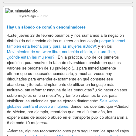
sursiendo
9 years ago
–
Public
Hay un sábado de común denominadores
-Este jueves 23 de febrero paramos y nos sumamos a la negación
distribuida del servicio de las mujeres en tecnología
porque internet
también está hecha por y para las mujeres
#DdoW
; y en los
Movimientos de software libre, contenido abierto, cultura libre,
¿dónde están las mujeres?
«En la práctica, uno de los primeros
ejercicios para resolver la falta de diversidad consiste en que los
varones se percaten de su privilegio (…) para inmediatamente
afirmar que es necesario abandonarlo, y muchas veces hay
dificultades para entender exactamente en qué consiste ese
abandono. ¿Se trata simplemente de utilizar un lenguaje más
inclusivo, sin reformar ninguna de las conductas? ¿No hacer chistes
sobre mujeres en una mesa?»; y también alzamos la voz para
visibilizar las violencias que se ejercen diariamente:
Seis webs
globales contra el acoso a mujeres
, donde nos cuentan, que «Ciudad
de México, por ejemplo, reportaba que, en el último año, las
experiencias de acoso o abuso en el transporte público alcanzaron a
8 de cada 10 mujeres».
-Además, algunas recomendaciones para seguir con los aprendizajes