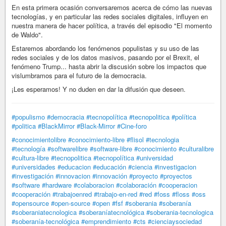
En esta primera ocasión conversaremos acerca de cómo las nuevas
tecnologías, y en particular las redes sociales digitales, influyen en
nuestra manera de hacer política, a través del episodio "El momento
de Waldo".
Estaremos abordando los fenómenos populistas y su uso de las
redes sociales y de los datos masivos, pasando por el Brexit, el
fenómeno Trump... hasta abrir la discusión sobre los impactos que
vislumbramos para el futuro de la democracia.
¡Les esperamos! Y no duden en dar la difusión que deseen.
#populismo
#democracia
#tecnopolítica
#tecnopolitica
#política
#politica
#BlackMirror
#Black-Mirror
#Cine-foro
#conocimientolibre
#conocimiento-libre
#flisol
#tecnologia
#tecnología
#softwarelibre
#software-libre
#conocimiento
#culturalibre
#cultura-libre
#tecnopolitica
#tecnopolítica
#universidad
#universidades
#educacion
#educación
#ciencia
#investigacion
#investigación
#innovacion
#innovación
#proyecto
#proyectos
#software
#hardware
#colaboracion
#colaboración
#cooperacion
#cooperación
#trabajoenred
#trabajo-en-red
#red
#foss
#floss
#oss
#opensource
#open-source
#open
#fsf
#soberania
#soberanía
#soberaniatecnologica
#soberaníatecnológica
#soberania-tecnologica
#soberanía-tecnológica
#emprendimiento
#cts
#cienciaysociedad