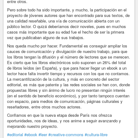
entre otros.
Pero sobre todo ha sido importante, y mucho, la participación en el
proyecto de jóvenes autores que han encontrado para sus textos, de
una calidad reseñable, una vía de comunicación abierta con un
público lector. O quizá deberíamos decir noveles, pues en muchos
casos más importante que su edad fue el hecho de ser la primera
vez que publicaban alguno de sus trabajos.
Nos queda mucho por hacer. Fundamental es conseguir ampliar los
cauces de comunicación y divulgación de nuestro trabajo, para que
los libros tengan la difusión y el número de lectores que se merecen.
Es cierto que los libros electrónicos solo suponen un 26% del total
de libros leídos (en España), y que para hacer llegar un ebook a un
lector hace falta invertir tiempo y recursos con los que no contamos.
La mercantilización de la cultura, y más en concreto del sector
editorial, es más que patente y las redes sociales se han con, donde
propuestas libres y sin ánimo de lucro no presentan ningún interés
(en el sentido de beneficio económico), y por tanto tampoco cuentan
con espacio, para medios de comunicación, páginas culturales y
reseñadores, entre otros muchos actores.
Confiamos en que la nueva etapa desde París nos ofrezca
oportunidades, nos de ideas, y nos anime a seguir avanzando y
mejorando nuestro proyecto.
#editorial
#ebook
#leer
#creative-commons
#cultura-libre