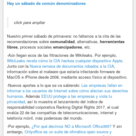
Hay un sábado de común denominadores
click para ampliar
Nuestro primer sábado de primavera: no faltamos a la cita de las
recomendaciones sobre
comunalidad
, alternativas,
herramientas
libres
, procesos sociales
emancipadores
, etc.
-Aún llegan ecos de las filtraciones de Wikileaks. Por ejemplo,
WikiLeaks revela cómo la CIA hackea cualquier dispositivo Apple
.
Junto con la
Nueva remesa de documentos robados a la CIA
,
información sobre el malware que estaría infectando firmware de
MacOS e iPhone desde 2008, mediante acceso físico al dispositivo.
-Nuevos aportes a lo que se va sabiendo:
Las empresas fallan en
informar a los usuarios de Internet sobre cómo afectan sus derechos
humanos
. Además
EEUU protege a las empresas y viola tu
privacidad
, así lo muestra el lanzamiento del índice de
responsabilidad corporativa Ranking Digital Rights 2017, el cual
evalúa 22 de las compañías de telecomunicaciones, internet y
telefonía móvil, más poderosas del mundo.
-Por ejemplo,
¿Por qué decimos NO a Microsoft Office365?
Y sin
embargo,
Onlyoffice es un suite de ofimática open source y