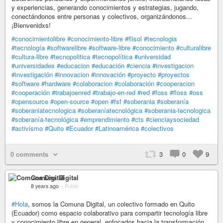
y experiencias, generando conocimientos y estrategias, jugando,
conectándonos entre personas y colectivos, organizándonos...
¡Bienvenidxs!
#conocimientolibre
#conocimiento-libre
#flisol
#tecnologia
#tecnología
#softwarelibre
#software-libre
#conocimiento
#culturalibre
#cultura-libre
#tecnopolitica
#tecnopolítica
#universidad
#universidades
#educacion
#educación
#ciencia
#investigacion
#investigación
#innovacion
#innovación
#proyecto
#proyectos
#software
#hardware
#colaboracion
#colaboración
#cooperacion
#cooperación
#trabajoenred
#trabajo-en-red
#red
#foss
#floss
#oss
#opensource
#open-source
#open
#fsf
#soberania
#soberanía
#soberaniatecnologica
#soberaníatecnológica
#soberania-tecnologica
#soberanía-tecnológica
#emprendimiento
#cts
#cienciaysociedad
#activismo
#Quito
#Ecuador
#Latinoamérica
#colectivos
0 comments
3
0
9
Comuna Digital
8 years ago
–
Public
#Hola
, somos la Comuna Digital, un colectivo formado en Quito
(Ecuador) como espacio colaborativo para compartir tecnología libre
y conocimiento libre en general, enfocados hacia la transformación