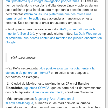
multiplataforma que integra navegación por pestañas
. Si llevas un
tiempo haciendo tu vida diaria digital desde Linux y quieres dar un
paso adelante para familiarizarte mejor con la consola ¡esta es tu
herramienta!
Webminal es una plataforma que nos ofrece una
terminal online interactiva
para aprender a manejarnos en este
entorno. Solo se necesita crear un usuario y empezar.
-Dando pasos para hackear el mundo
SAVE, un estudio sobre la
Ingeniería Social 2.0
, y rompiendo ciertos mitos:
La Dark Web no es
el problema, sus peores contenidos también los puedes encontrar en
Google
.
click para ampliar
-Paz Peña se pregunta:
¿Es posible alcanzar justicia frente a la
violencia de género en internet?
en relación a los ataques a
periodistas en Paraguay.
-En Ciudad de México, este próximo lunes 27 en el
Rancho
Electrónico
juguemos COMPA
, que es parte del kit de herramientas
contra la represión
A las calles sin miedo
, creado en Colombia.
-Más convocatorias:
Mujeres y Arte Urbano en el
#LadyFestManagua
, el martes 28 de marzo “inicia la jornada
tomándonos las calles, llevando en nuestras manos latas de pintura