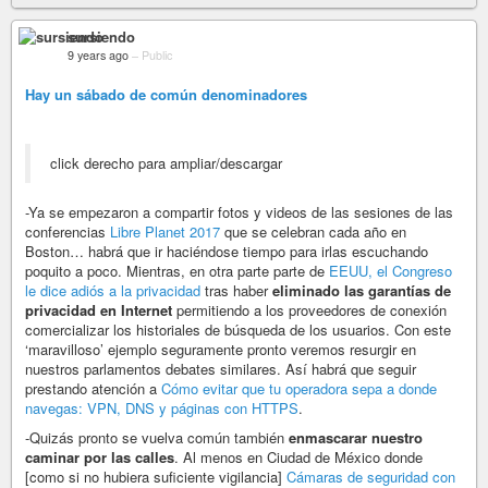
sursiendo
9 years ago
–
Public
Hay un sábado de común denominadores
click derecho para ampliar/descargar
-Ya se empezaron a compartir fotos y videos de las sesiones de las
conferencias
Libre Planet 2017
que se celebran cada año en
Boston… habrá que ir haciéndose tiempo para irlas escuchando
poquito a poco. Mientras, en otra parte parte de
EEUU, el Congreso
le dice adiós a la privacidad
tras haber
eliminado las garantías de
privacidad en Internet
permitiendo a los proveedores de conexión
comercializar los historiales de búsqueda de los usuarios. Con este
‘maravilloso’ ejemplo seguramente pronto veremos resurgir en
nuestros parlamentos debates similares. Así habrá que seguir
prestando atención a
Cómo evitar que tu operadora sepa a donde
navegas: VPN, DNS y páginas con HTTPS
.
-Quizás pronto se vuelva común también
enmascarar nuestro
caminar por las calles
. Al menos en Ciudad de México donde
[como si no hubiera suficiente vigilancia]
Cámaras de seguridad con