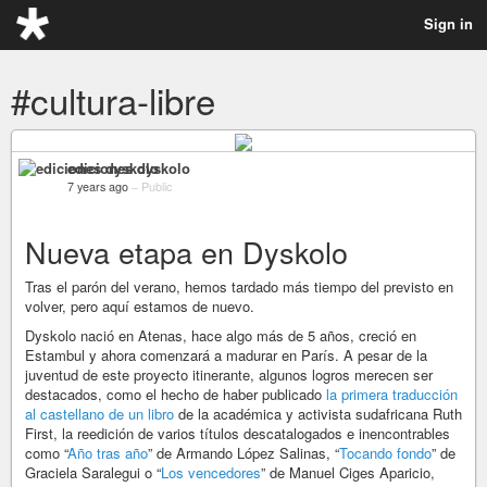
Sign in
#cultura-libre
ediciones dyskolo
7 years ago
–
Public
Nueva etapa en Dyskolo
Tras el parón del verano, hemos tardado más tiempo del previsto en
volver, pero aquí estamos de nuevo.
Dyskolo nació en Atenas, hace algo más de 5 años, creció en
Estambul y ahora comenzará a madurar en París. A pesar de la
juventud de este proyecto itinerante, algunos logros merecen ser
destacados, como el hecho de haber publicado
la primera traducción
al castellano de un libro
de la académica y activista sudafricana Ruth
First, la reedición de varios títulos descatalogados e inencontrables
como “
Año tras año
” de Armando López Salinas, “
Tocando fondo
” de
Graciela Saralegui o “
Los vencedores
” de Manuel Ciges Aparicio,