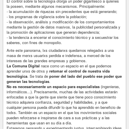
El control sobre la tecnología otorga un poder gigantesco a quienes
la poseen, mediante algunos mecanismos. Principalmente:
- la acumulación de riquezas sin precedentes que está generando;
- los programas de vigilancia sobre la población;
- la observación, análisis y modificación de los comportamientos
mediante la gestión de datos masivos, la publicidad personalizada y
la promoción de aplicaciones que generan dependencia;
- la tendencia a encerrar el conocimiento técnico y a secuestrar los
saberes, con fines de monopolio.
Ante este panorama, lxs ciudadanxs quedamos relegadxs a una
masa de merxs usuarixs perdida e indefensa, a merced de los
intereses de las grandes empresas y gobiernos.
La Comuna Digital
nace como un espacio en el que podemos
aprender unxs de otrxs y
retomar el control de nuestra vida
tecnológica
. Se trata de
poner del lado del pueblo ese poder que
generan las tecnologías
.
No es necesariamente un espacio para especialistas
(ingenieras,
informáticos...). Precisamente, muchas de las actividades estarán
enfocadas a que la gente que siente que tiene poco conocimiento
técnico adquiera confianza, seguridad y habilidades, y a que
cualquier persona pueda difundir lo que ha aprendido en beneficio de
todxs. También es un espacio en el que los movimientos sociales
pueden reforzarse e inspirarse de cara a sus prácticas y a las
herramientas que usan en su día a día.
Estaremos pensando y experimentando juntxs, intercambiando ideas