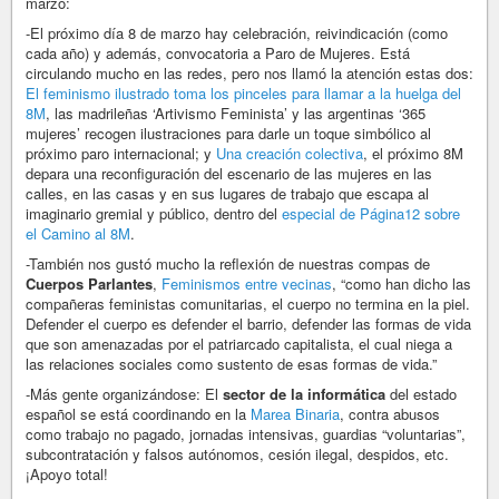
marzo:
-El próximo día 8 de marzo hay celebración, reivindicación (como
cada año) y además, convocatoria a Paro de Mujeres. Está
circulando mucho en las redes, pero nos llamó la atención estas dos:
El feminismo ilustrado toma los pinceles para llamar a la huelga del
8M
, las madrileñas ‘Artivismo Feminista’ y las argentinas ‘365
mujeres’ recogen ilustraciones para darle un toque simbólico al
próximo paro internacional; y
Una creación colectiva
, el próximo 8M
depara una reconfiguración del escenario de las mujeres en las
calles, en las casas y en sus lugares de trabajo que escapa al
imaginario gremial y público, dentro del
especial de Página12 sobre
el Camino al 8M
.
-También nos gustó mucho la reflexión de nuestras compas de
Cuerpos Parlantes
,
Feminismos entre vecinas
, “como han dicho las
compañeras feministas comunitarias, el cuerpo no termina en la piel.
Defender el cuerpo es defender el barrio, defender las formas de vida
que son amenazadas por el patriarcado capitalista, el cual niega a
las relaciones sociales como sustento de esas formas de vida.”
-Más gente organizándose: El
sector de la informática
del estado
español se está coordinando en la
Marea Binaria
, contra abusos
como trabajo no pagado, jornadas intensivas, guardias “voluntarias”,
subcontratación y falsos autónomos, cesión ilegal, despidos, etc.
¡Apoyo total!