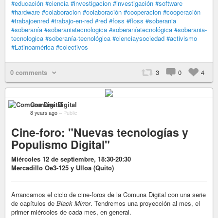
#educación
#ciencia
#investigacion
#investigación
#software
#hardware
#colaboracion
#colaboración
#cooperacion
#cooperación
#trabajoenred
#trabajo-en-red
#red
#foss
#floss
#soberania
#soberanía
#soberaniatecnologica
#soberaníatecnológica
#soberania-
tecnologica
#soberanía-tecnológica
#cienciaysociedad
#activismo
#Latinoamérica
#colectivos
0 comments
3
0
4
Comuna Digital
8 years ago
–
Public
Cine-foro: "Nuevas tecnologías y
Populismo Digital"
Miércoles 12 de septiembre, 18:30-20:30
Mercadillo Oe3-125 y Ulloa (Quito)
Arrancamos el ciclo de cine-foros de la Comuna Digital con una serie
de capítulos de
Black Mirror
. Tendremos una proyección al mes, el
primer miércoles de cada mes, en general.