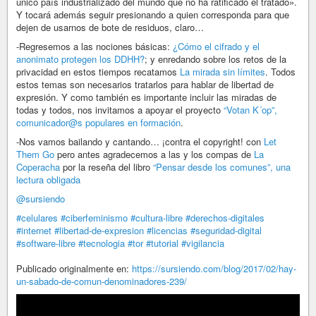
único país industrializado del mundo que no ha ratificado el tratado».
Y tocará además seguir presionando a quien corresponda para que
dejen de usarnos de bote de residuos, claro…
-Regresemos a las nociones básicas:
¿Cómo el cifrado y el
anonimato protegen los DDHH?
; y enredando sobre los retos de la
privacidad en estos tiempos recatamos
La mirada sin límites
. Todos
estos temas son necesarios tratarlos para hablar de libertad de
expresión. Y como también es importante incluir las miradas de
todas y todos, nos invitamos a apoyar el proyecto
“Votan K´op”,
comunicador@s populares en formación
.
-Nos vamos bailando y cantando… ¡contra el copyright! con
Let
Them Go
pero antes agradecemos a las y los compas de
La
Coperacha
por la reseña del libro
“Pensar desde los comunes”, una
lectura obligada
@sursiendo
#celulares
#ciberfeminismo
#cultura-libre
#derechos-digitales
#internet
#libertad-de-expresion
#licencias
#seguridad-digital
#software-libre
#tecnologia
#tor
#tutorial
#vigilancia
Publicado originalmente en:
https://sursiendo.com/blog/2017/02/hay-
un-sabado-de-comun-denominadores-239/