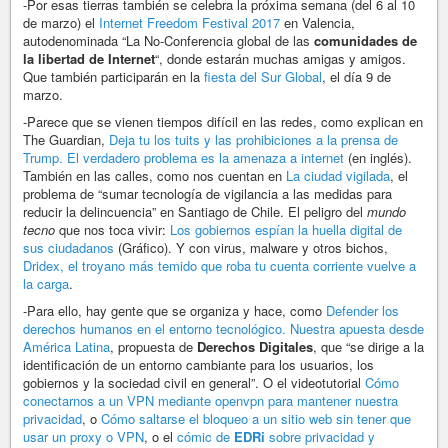
-Por esas tierras también se celebra la próxima semana (del 6 al 10
de marzo) el
Internet Freedom Festival 2017
en Valencia,
autodenominada “La No-Conferencia global de las
comunidades de
la libertad de Internet
“, donde estarán muchas amigas y amigos.
Que también participarán en la
fiesta del Sur Global
, el día 9 de
marzo.
-Parece que se vienen tiempos difícil en las redes, como explican en
The Guardian,
Deja tu los tuits y las prohibiciones a la prensa de
Trump. El verdadero problema es la amenaza a internet
(en inglés).
También en las calles, como nos cuentan en
La ciudad vigilada
, el
problema de “sumar tecnología de vigilancia a las medidas para
reducir la delincuencia” en Santiago de Chile. El peligro del
mundo
tecno
que nos toca vivir:
Los gobiernos espían la huella digital de
sus ciudadanos
(Gráfico). Y con virus, malware y otros bichos,
Dridex, el troyano más temido que roba tu cuenta corriente vuelve a
la carga
.
-Para ello, hay gente que se organiza y hace, como
Defender los
derechos humanos en el entorno tecnológico. Nuestra apuesta desde
América Latina
, propuesta de
Derechos Digitales
, que “se dirige a la
identificación de un entorno cambiante para los usuarios, los
gobiernos y la sociedad civil en general”. O el videotutorial
Cómo
conectarnos a un VPN mediante openvpn para mantener nuestra
privacidad
, o
Cómo saltarse el bloqueo a un sitio web sin tener que
usar un proxy o VPN
, o el
cómic de
EDRi
sobre privacidad y