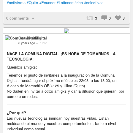
#activismo
#Quito
#Ecuador
#Latinoamérica
#colectivos
0 comments
3
0
3
Comuna Digital
8 years ago
–
Public
NACE LA COMUNA DIGITAL. ¡ES HORA DE TOMARNOS LA
TECNOLOGÍA!
Queridxs amigxs:
Tenemos el gusto de invitarles a la inauguración de la Comuna
Digital. Tendrá lugar el próximo miércoles 22/08, a las 18:00, en
Alonso de Mercadillo OE3-125 y Ulloa (Quito).
No duden en invitar a otrxs amigxs y dar la difusión que quieran, por
correo o en redes.
¿Por qué?
Las nuevas tecnologías inundan hoy nuestras vidas. Están
moldeando el mundo y nuestros comportamientos, tanto a nivel
individual como social.