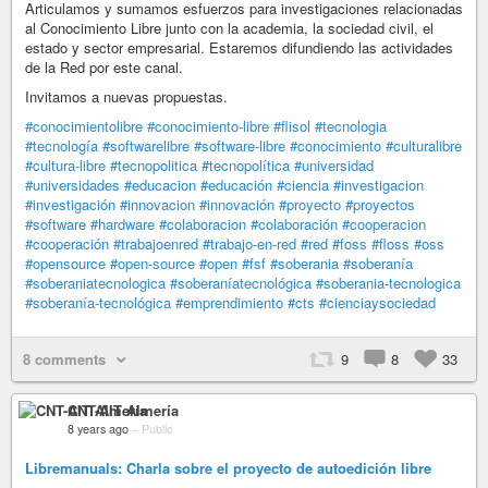
Articulamos y sumamos esfuerzos para investigaciones relacionadas
al Conocimiento Libre junto con la academia, la sociedad civil, el
estado y sector empresarial. Estaremos difundiendo las actividades
de la Red por este canal.
Invitamos a nuevas propuestas.
#conocimientolibre
#conocimiento-libre
#flisol
#tecnologia
#tecnología
#softwarelibre
#software-libre
#conocimiento
#culturalibre
#cultura-libre
#tecnopolitica
#tecnopolítica
#universidad
#universidades
#educacion
#educación
#ciencia
#investigacion
#investigación
#innovacion
#innovación
#proyecto
#proyectos
#software
#hardware
#colaboracion
#colaboración
#cooperacion
#cooperación
#trabajoenred
#trabajo-en-red
#red
#foss
#floss
#oss
#opensource
#open-source
#open
#fsf
#soberania
#soberanía
#soberaniatecnologica
#soberaníatecnológica
#soberania-tecnologica
#soberanía-tecnológica
#emprendimiento
#cts
#cienciaysociedad
8 comments
9
8
33
CNT-AIT Almería
8 years ago
–
Public
Libremanuals: Charla sobre el proyecto de autoedición libre