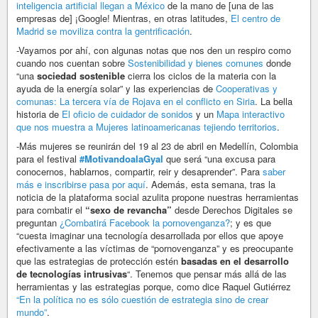
inteligencia artificial llegan a México
de la mano de [una de las
empresas de] ¡Google! Mientras, en otras latitudes,
El centro de
Madrid se moviliza contra la gentrificación
.
-Vayamos por ahí, con algunas notas que nos den un respiro como
cuando nos cuentan sobre
Sostenibilidad y bienes comunes
donde
“una
sociedad sostenible
cierra los ciclos de la materia con la
ayuda de la energía solar” y las experiencias de
Cooperativas y
comunas: La tercera vía de Rojava en el conflicto en Siria
. La bella
historia de
El oficio de cuidador de sonidos
y un
Mapa interactivo
que nos muestra a Mujeres latinoamericanas tejiendo territorios
.
-Más mujeres se reunirán del 19 al 23 de abril en Medellín, Colombia
para el festival
#MotivandoalaGyal
que será “una excusa para
conocernos, hablarnos, compartir, reir y desaprender”. Para
saber
más e inscribirse pasa por aquí
. Además, esta semana, tras la
noticia de la plataforma social azulita propone nuestras herramientas
para combatir el
“sexo de revancha”
desde Derechos Digitales se
preguntan
¿Combatirá Facebook la pornovenganza?
; y es que
“cuesta imaginar una tecnología desarrollada por ellos que apoye
efectivamente a las víctimas de “pornovenganza” y es preocupante
que las estrategias de protección estén
basadas en el desarrollo
de tecnologías intrusivas
“. Tenemos que pensar más allá de las
herramientas y las estrategias porque, como dice Raquel Gutiérrez
“En la política no es sólo cuestión de estrategia sino de crear
mundo”
.