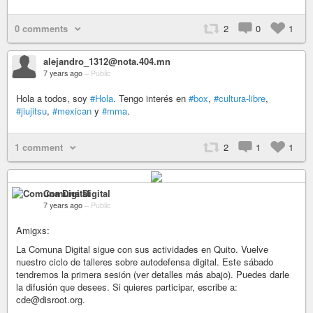
0 comments
2
0
1
alejandro_1312@nota.404.mn
7 years ago
–
Public
Hola a todos, soy
#Hola
. Tengo interés en
#box
,
#cultura-libre
,
#jiujitsu
,
#mexican
y
#mma
.
1 comment
2
1
1
Comuna Digital
7 years ago
–
Public
Amigxs:
La Comuna Digital sigue con sus actividades en Quito. Vuelve
nuestro ciclo de talleres sobre autodefensa digital. Este sábado
tendremos la primera sesión (ver detalles más abajo). Puedes darle
la difusión que desees. Si quieres participar, escribe a:
cde@disroot.org.