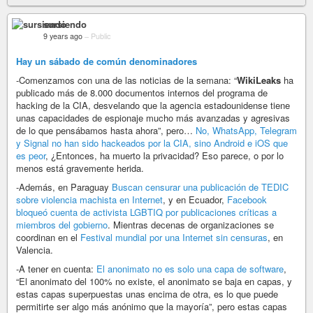
sursiendo
9 years ago
–
Public
Hay un sábado de común denominadores
-Comenzamos con una de las noticias de la semana: “
WikiLeaks
ha
publicado más de 8.000 documentos internos del programa de
hacking de la CIA, desvelando que la agencia estadounidense tiene
unas capacidades de espionaje mucho más avanzadas y agresivas
de lo que pensábamos hasta ahora”, pero…
No, WhatsApp, Telegram
y Signal no han sido hackeados por la CIA, sino Android e iOS que
es peor
, ¿Entonces, ha muerto la privacidad? Eso parece, o por lo
menos está gravemente herida.
-Además, en Paraguay
Buscan censurar una publicación de TEDIC
sobre violencia machista en Internet
, y en Ecuador,
Facebook
bloqueó cuenta de activista LGBTIQ por publicaciones críticas a
miembros del gobierno
. Mientras decenas de organizaciones se
coordinan en el
Festival mundial por una Internet sin censuras
, en
Valencia.
-A tener en cuenta:
El anonimato no es solo una capa de software
,
“El anonimato del 100% no existe, el anonimato se baja en capas, y
estas capas superpuestas unas encima de otra, es lo que puede
permitirte ser algo más anónimo que la mayoría”, pero estas capas