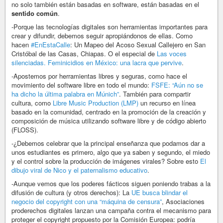
no solo también están basadas en software, están basadas en el
sentido común
.
-Porque las tecnologías digitales son herramientas importantes para
crear y difundir, debemos seguir apropiándonos de ellas. Como
hacen
#EnEstaCalle
: Un Mapeo del Acoso Sexual Callejero en San
Cristóbal de las Casas, Chiapas. O el especial de
Las voces
silenciadas. Feminicidios en México: una lacra que pervive
.
-Apostemos por herramientas libres y seguras, como hace el
movimiento del software libre en todo el mundo:
FSFE: “Aún no se
ha dicho la última palabra en Múnich”
. También para compartir
cultura, como
Libre Music Production (LMP)
un recurso en línea
basado en la comunidad, centrado en la promoción de la creación y
composición de música utilizando software libre y de código abierto
(FLOSS).
-¿Debemos celebrar que la principal enseñanza que podamos dar a
unos estudiantes es primero, algo que ya saben y segundo, el miedo
y el control sobre la producción de imágenes virales? Sobre esto
El
dibujo viral de Nico y el paternalismo educativo
.
-Aunque vemos que los poderes fácticos siguen poniendo trabas a la
difusión de cultura (y otros derechos): La
UE busca blindar el
negocio del copyright con una “máquina de censura”
, Asociaciones
proderechos digitales lanzan una campaña contra el mecanismo para
proteger el copyright propuesto por la Comisión Europea: podría