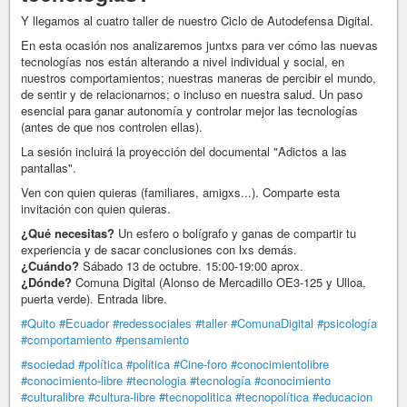
Y llegamos al cuatro taller de nuestro Ciclo de Autodefensa Digital.
En esta ocasión nos analizaremos juntxs para ver cómo las nuevas
tecnologías nos están alterando a nivel individual y social, en
nuestros comportamientos; nuestras maneras de percibir el mundo,
de sentir y de relacionarnos; o incluso en nuestra salud. Un paso
esencial para ganar autonomía y controlar mejor las tecnologías
(antes de que nos controlen ellas).
La sesión incluirá la proyección del documental "Adictos a las
pantallas".
Ven con quien quieras (familiares, amigxs...). Comparte esta
invitación con quien quieras.
¿Qué necesitas?
Un esfero o bolígrafo y ganas de compartir tu
experiencia y de sacar conclusiones con lxs demás.
¿Cuándo?
Sábado 13 de octubre. 15:00-19:00 aprox.
¿Dónde?
Comuna Digital (Alonso de Mercadillo OE3-125 y Ulloa,
puerta verde). Entrada libre.
#Quito
#Ecuador
#redessociales
#taller
#ComunaDigital
#psicología
#comportamiento
#pensamiento
#sociedad
#política
#politica
#Cine-foro
#conocimientolibre
#conocimiento-libre
#tecnologia
#tecnología
#conocimiento
#culturalibre
#cultura-libre
#tecnopolitica
#tecnopolítica
#educacion