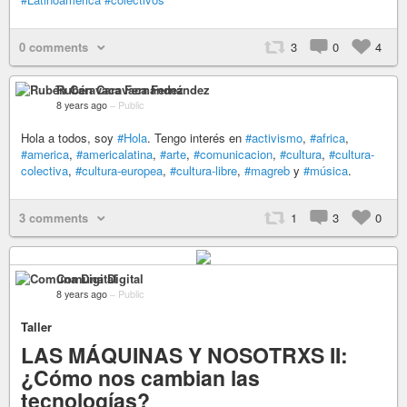
0 comments
3
0
4
Rubén Caravaca Fernández
8 years ago
–
Public
Hola a todos, soy
#Hola
. Tengo interés en
#activismo
,
#africa
,
#america
,
#americalatina
,
#arte
,
#comunicacion
,
#cultura
,
#cultura-
colectiva
,
#cultura-europea
,
#cultura-libre
,
#magreb
y
#música
.
3 comments
1
3
0
Comuna Digital
8 years ago
–
Public
Taller
LAS MÁQUINAS Y NOSOTRXS II:
¿Cómo nos cambian las
tecnologías?