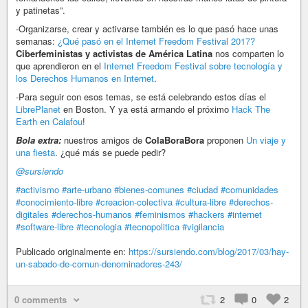
y patinetas”.
-Organizarse, crear y activarse también es lo que pasó hace unas
semanas:
¿Qué pasó en el Internet Freedom Festival 2017?
Ciberfeministas y activistas de América Latina
nos comparten lo
que aprendieron en el
Internet Freedom Festival sobre tecnología y
los Derechos Humanos en Internet
.
-Para seguir con esos temas, se está celebrando estos días el
LibrePlanet
en Boston. Y ya está armando el próximo
Hack The
Earth en Calafou
!
Bola extra:
nuestros amigos de
ColaBoraBora
proponen
Un viaje y
una fiesta
. ¿qué más se puede pedir?
@sursiendo
#activismo
#arte-urbano
#bienes-comunes
#ciudad
#comunidades
#conocimiento-libre
#creacion-colectiva
#cultura-libre
#derechos-
digitales
#derechos-humanos
#feminismos
#hackers
#internet
#software-libre
#tecnologia
#tecnopolitica
#vigilancia
Publicado originalmente en:
https://sursiendo.com/blog/2017/03/hay-
un-sabado-de-comun-denominadores-243/
0 comments
2
0
2