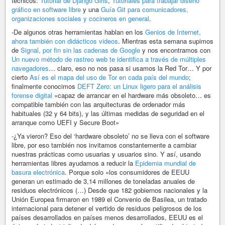
técnicos:
Tutorial de Django Girls
,
Tutoriales para trabajar diseño
gráfico en software libre
y una
Guía Git para comunicadores,
organizaciones sociales y cocineros en general
.
-De algunos otras herramientas hablan en los
Genios de Internet,
ahora también con didácticos videos
. Mientras esta semana supimos
de
Signal, por fin sin las cadenas de Google
y nos encontramos con
Un nuevo método de rastreo web te identifica a través de múltiples
navegadores
… claro, eso no nos pasa si usamos la Red Tor… Y por
cierto
Así es el mapa del uso de Tor en cada país del mundo
;
finalmente conocimos
DEFT Zero: un Linux ligero para el análisis
forense digital
«capaz de arrancar en el hardware más obsoleto… es
compatible también con las arquitecturas de ordenador más
habituales (32 y 64 bits), y las últimas medidas de seguridad en el
arranque como UEFI y Secure Boot»
-¿Ya vieron? Eso del ‘hardware obsoleto’ no se lleva con el software
libre, por eso también nos invitamos constantemente a cambiar
nuestras prácticas como usuarias y usuarios sino. Y así, usando
herramientas libres ayudamos a reducir la
Epidemia mundial de
basura electrónica
. Porque solo «los consumidores de EEUU
generan un estimado de 3,14 millones de toneladas anuales de
residuos electrónicos (…) Desde que 182 gobiernos nacionales y la
Unión Europea firmaron en 1989 el Convenio de Basilea, un tratado
internacional para detener el vertido de residuos peligrosos de los
países desarrollados en países menos desarrollados, EEUU es el