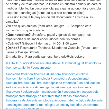
de sentir y de relacionarnos; o incluso en nuestra salud y de cara al
medio ambiente. Un paso esencial para ganar autonomía y controlar
mejor las tecnologías (antes de que nos controlen ellas).
La sesión incluirá la proyección del documental "Adictos a las
pantallas".
Ven con quien quieras (familiares, amigxs…). Comparte esta
invitación con quien quieras.
¿Qué necesitas?
Un esfero, papel y ganas de compartir tus
experiencias y de sacar conclusiones con lxs demás.
¿Cuándo?
Sábado 11 de mayo. 14:00-18:00 aprox.
¿Dónde?
Restaurante Tandana, Mirador de Guápulo (Rafael León
Larrea y Pasaje Stübel).
Entrada libre. Para participar, escribe a cde@disroot.org.
#Quito
#Ecuador
#redessociales
#taller
#ComunaDigital
#psicología
#comportamiento
#pensamiento
#sociedad
#política
#politica
#Cine-foro
#conocimientolibre
#conocimiento-libre
#tecnologia
#tecnología
#conocimiento
#culturalibre
#cultura-libre
#tecnopolitica
#tecnopolítica
#educacion
#educación
#ciencia
#investigacion
#investigación
#software
#hardware
#colaboracion
#colaboración
#cooperacion
#cooperación
#trabajoenred
#trabajo-en-red
#red
#foss
#floss
#soberania
#soberanía
#soberaniatecnologica
#soberaníatecnológica
#soberania-
tecnologica
#soberanía-tecnológica
#cienciaysociedad
#activismo
#Latinoamérica
#colectivos