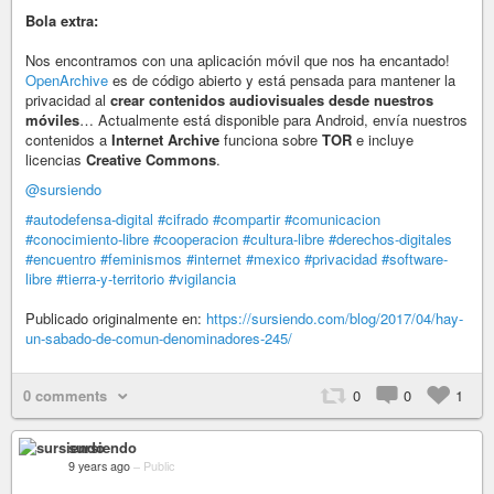
Bola extra:
Nos encontramos con una aplicación móvil que nos ha encantado!
OpenArchive
es de código abierto y está pensada para mantener la
privacidad al
crear contenidos audiovisuales desde nuestros
móviles
… Actualmente está disponible para Android, envía nuestros
contenidos a
Internet Archive
funciona sobre
TOR
e incluye
licencias
Creative Commons
.
@sursiendo
#autodefensa-digital
#cifrado
#compartir
#comunicacion
#conocimiento-libre
#cooperacion
#cultura-libre
#derechos-digitales
#encuentro
#feminismos
#internet
#mexico
#privacidad
#software-
libre
#tierra-y-territorio
#vigilancia
Publicado originalmente en:
https://sursiendo.com/blog/2017/04/hay-
un-sabado-de-comun-denominadores-245/
0 comments
0
0
1
sursiendo
9 years ago
–
Public