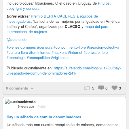
incluso bloquear filtraciones. O el caso en Uruguay de
Pitufos,
copyright y censura
.
Bolas extras:
Premio BERTA CÁCERES a equipos de
investigadoras
, “La lucha de las mujeres por la igualdad en América
Latina y el Caribe”, organizado por
CLACSO
y
mapa del paro
internacional de mujeres
.
@sursiendo
#bienes-comunes
#censura
#conocimiento-libre
#creacion-colectiva
#cultura-libre
#feminismos
#hackers
#internet
#software-libre
#tecnologia
#tecnopolitica
#vigilancia
Publicado originalmente en:
https://sursiendo.com/blog/2017/03/hay-
un-sabado-de-comun-denominadores-241/
0 comments
5
0
3
sursiendo
9 years ago
–
Public
Hay un sábado de común denominadores
Un sábado más con nuestra recopilación de enlaces, comenzamos