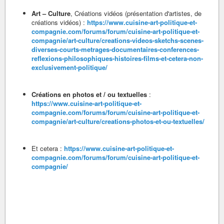
Art – Culture
, Créations vidéos (présentation d'artistes, de
créations vidéos) :
https://www.cuisine-art-politique-et-
compagnie.com/forums/forum/cuisine-art-politique-et-
compagnie/art-culture/creations-videos-sketchs-scenes-
diverses-courts-metrages-documentaires-conferences-
reflexions-philosophiques-histoires-films-et-cetera-non-
exclusivement-politique/
Créations en photos et / ou textuelles
:
https://www.cuisine-art-politique-et-
compagnie.com/forums/forum/cuisine-art-politique-et-
compagnie/art-culture/creations-photos-et-ou-textuelles/
Et cetera :
https://www.cuisine-art-politique-et-
compagnie.com/forums/forum/cuisine-art-politique-et-
compagnie/