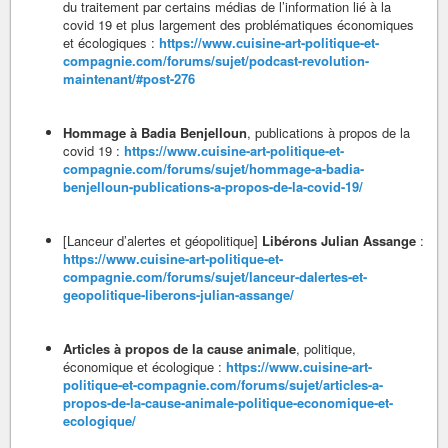
du traitement par certains médias de l’information lié à la
covid 19 et plus largement des problématiques économiques
et écologiques :
https://www.cuisine-art-politique-et-
compagnie.com/forums/sujet/podcast-revolution-
maintenant/#post-276
Hommage à Badia Benjelloun
, publications à propos de la
covid 19 :
https://www.cuisine-art-politique-et-
compagnie.com/forums/sujet/hommage-a-badia-
benjelloun-publications-a-propos-de-la-covid-19/
[Lanceur d’alertes et géopolitique]
Libérons Julian Assange
:
https://www.cuisine-art-politique-et-
compagnie.com/forums/sujet/lanceur-dalertes-et-
geopolitique-liberons-julian-assange/
Articles à propos de la cause animale
, politique,
économique et écologique :
https://www.cuisine-art-
politique-et-compagnie.com/forums/sujet/articles-a-
propos-de-la-cause-animale-politique-economique-et-
ecologique/