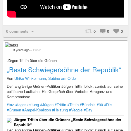
0 comments
0
0
0
taz
3 years ago
–
Public
Jürgen Trittin über die Grünen
„Beste Schwiegersöhne der Republik“
Von
Ulrike Winkelmann
,
Sabine am Orde
Der langjährige Grünen-Politiker Jürgen Trittin blickt zurück auf seine
politische Laufbahn. Ein Gespräch über Verbote, Arroganz und
Kompromisse.
#taz
#tageszeitung
#Jürgen
#Trittin
#Trittin
#Bündnis
#90
#Die
#Grünen
#Ampel-Koalition
#Heizung
#Veggie
#Day
Jürgen Trittin über die Grünen: „Beste Schwiegersöhne der
Republik“
Der langjährige Grünen-Politiker Jürgen Trittin blickt zurück auf seine