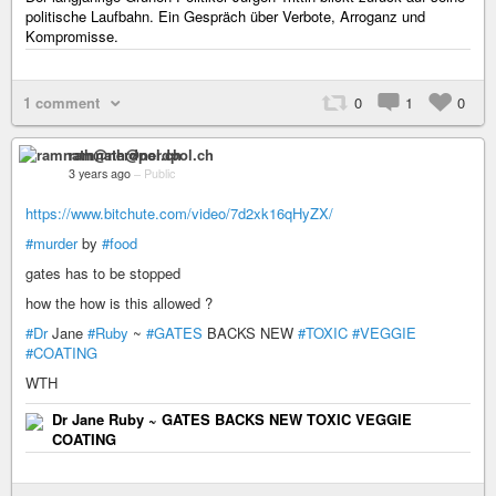
politische Laufbahn. Ein Gespräch über Verbote, Arroganz und
Kompromisse.
1 comment
0
1
0
ramnath@nerdpol.ch
3 years ago
–
Public
https://www.bitchute.com/video/7d2xk16qHyZX/
#murder
by
#food
gates has to be stopped
how the how is this allowed ?
#Dr
Jane
#Ruby
~
#GATES
BACKS NEW
#TOXIC
#VEGGIE
#COATING
WTH
Dr Jane Ruby ~ GATES BACKS NEW TOXIC VEGGIE
COATING