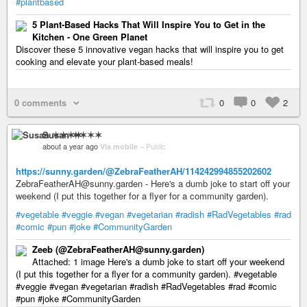
#plantbased
5 Plant-Based Hacks That Will Inspire You to Get in the
Kitchen - One Green Planet
Discover these 5 innovative vegan hacks that will inspire you to get
cooking and elevate your plant-based meals!
0 comments
0
0
2
Susan ✶✶✶✶
about a year ago
Via mobile
–
Public
https://sunny.garden/@ZebraFeatherAH/114242994855202602
ZebraFeatherAH@sunny.garden - Here's a dumb joke to start off your
weekend (I put this together for a flyer for a community garden).
#vegetable
#veggie
#vegan
#vegetarian
#radish
#RadVegetables
#rad
#comic
#pun
#joke
#CommunityGarden
Zeeb (@ZebraFeatherAH@sunny.garden)
Attached: 1 image Here's a dumb joke to start off your weekend
(I put this together for a flyer for a community garden). #vegetable
#veggie #vegan #vegetarian #radish #RadVegetables #rad #comic
#pun #joke #CommunityGarden