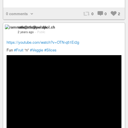
0 comments
0
0
2
ramnath@nerdpol.ch
2 years ago
–
Public
https://youtube.com/watch?v=OTN-q51Er2g
Fun
#Fruit
“n”
#Veggie
#Slices