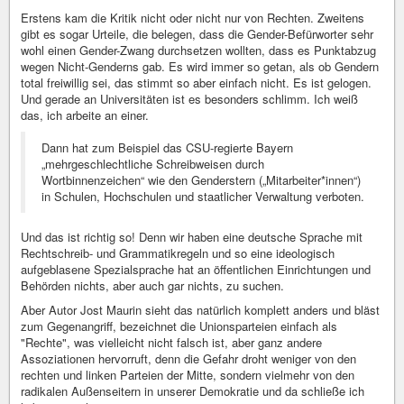
Erstens kam die Kritik nicht oder nicht nur von Rechten. Zweitens
gibt es sogar Urteile, die belegen, dass die Gender-Befürworter sehr
wohl einen Gender-Zwang durchsetzen wollten, dass es Punktabzug
wegen Nicht-Genderns gab. Es wird immer so getan, als ob Gendern
total freiwillig sei, das stimmt so aber einfach nicht. Es ist gelogen.
Und gerade an Universitäten ist es besonders schlimm. Ich weiß
das, ich arbeite an einer.
Dann hat zum Beispiel das CSU-regierte Bayern
„mehrgeschlechtliche Schreibweisen durch
Wortbinnenzeichen“ wie den Genderstern („Mitarbeiter*innen“)
in Schulen, Hochschulen und staatlicher Verwaltung verboten.
Und das ist richtig so! Denn wir haben eine deutsche Sprache mit
Rechtschreib- und Grammatikregeln und so eine ideologisch
aufgeblasene Spezialsprache hat an öffentlichen Einrichtungen und
Behörden nichts, aber auch gar nichts, zu suchen.
Aber Autor Jost Maurin sieht das natürlich komplett anders und bläst
zum Gegenangriff, bezeichnet die Unionsparteien einfach als
"Rechte", was vielleicht nicht falsch ist, aber ganz andere
Assoziationen hervorruft, denn die Gefahr droht weniger von den
rechten und linken Parteien der Mitte, sondern vielmehr von den
radikalen Außenseitern in unserer Demokratie und da schließe ich