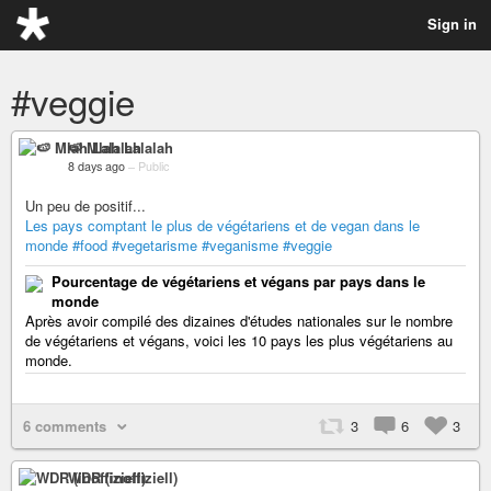
Sign in
#veggie
🍉 Mlah Lalalah
8 days ago
–
Public
Un peu de positif...
Les pays comptant le plus de végétariens et de vegan dans le
monde
#food
#vegetarisme
#veganisme
#veggie
Pourcentage de végétariens et végans par pays dans le
monde
Après avoir compilé des dizaines d'études nationales sur le nombre
de végétariens et végans, voici les 10 pays les plus végétariens au
monde.
6 comments
3
6
3
WDR (inoffiziell)