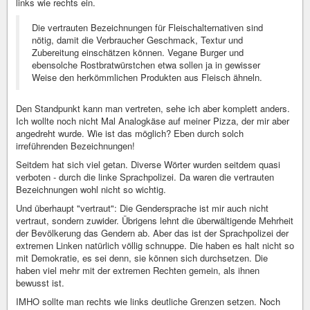
links wie rechts ein.
Die vertrauten Bezeichnungen für Fleischalternativen sind
nötig, damit die Verbraucher Geschmack, Textur und
Zubereitung einschätzen können. Vegane Burger und
ebensolche Rostbratwürstchen etwa sollen ja in gewisser
Weise den herkömmlichen Produkten aus Fleisch ähneln.
Den Standpunkt kann man vertreten, sehe ich aber komplett anders.
Ich wollte noch nicht Mal Analogkäse auf meiner Pizza, der mir aber
angedreht wurde. Wie ist das möglich? Eben durch solch
irreführenden Bezeichnungen!
Seitdem hat sich viel getan. Diverse Wörter wurden seitdem quasi
verboten - durch die linke Sprachpolizei. Da waren die vertrauten
Bezeichnungen wohl nicht so wichtig.
Und überhaupt "vertraut": Die Gendersprache ist mir auch nicht
vertraut, sondern zuwider. Übrigens lehnt die überwältigende Mehrheit
der Bevölkerung das Gendern ab. Aber das ist der Sprachpolizei der
extremen Linken natürlich völlig schnuppe. Die haben es halt nicht so
mit Demokratie, es sei denn, sie können sich durchsetzen. Die
haben viel mehr mit der extremen Rechten gemein, als ihnen
bewusst ist.
IMHO sollte man rechts wie links deutliche Grenzen setzen. Noch