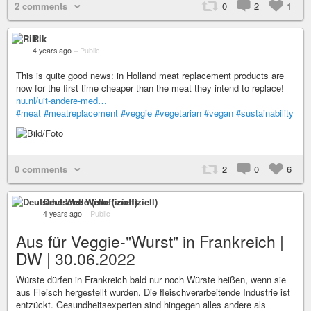
2 comments
0
2
1
Rik
4 years ago
–
Public
This is quite good news: in Holland meat replacement products are
now for the first time cheaper than the meat they intend to replace!
nu.nl/uit-andere-med…
#meat
#meatreplacement
#veggie
#vegetarian
#vegan
#sustainability
0 comments
2
0
6
Deutsche Welle (inoffiziell)
4 years ago
–
Public
Aus für Veggie-"Wurst" in Frankreich |
DW | 30.06.2022
Würste dürfen in Frankreich bald nur noch Würste heißen, wenn sie
aus Fleisch hergestellt wurden. Die fleischverarbeitende Industrie ist
entzückt. Gesundheitsexperten sind hingegen alles andere als