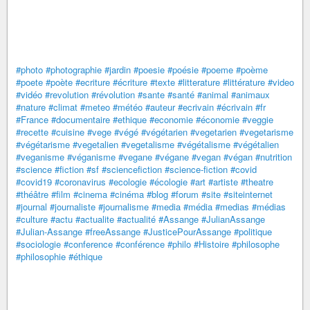
#photo
#photographie
#jardin
#poesie
#poésie
#poeme
#poème
#poete
#poète
#ecriture
#écriture
#texte
#litterature
#littérature
#video
#vidéo
#revolution
#révolution
#sante
#santé
#animal
#animaux
#nature
#climat
#meteo
#météo
#auteur
#ecrivain
#écrivain
#fr
#France
#documentaire
#ethique
#economie
#économie
#veggie
#recette
#cuisine
#vege
#végé
#végétarien
#vegetarien
#vegetarisme
#végétarisme
#vegetalien
#vegetalisme
#végétalisme
#végétalien
#veganisme
#véganisme
#vegane
#végane
#vegan
#végan
#nutrition
#science
#fiction
#sf
#sciencefiction
#science-fiction
#covid
#covid19
#coronavirus
#ecologie
#écologie
#art
#artiste
#theatre
#théâtre
#film
#cinema
#cinéma
#blog
#forum
#site
#siteinternet
#journal
#journaliste
#journalisme
#media
#média
#medias
#médias
#culture
#actu
#actualite
#actualité
#Assange
#JulianAssange
#Julian-Assange
#freeAssange
#JusticePourAssange
#politique
#sociologie
#conference
#conférence
#philo
#Histoire
#philosophe
#philosophie
#éthique