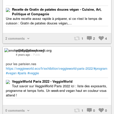
Recette de Gratin de patates douces végan - Cuisine, Art,
Politique et Compagnie
Une autre recette assez rapide à préparer, si ce n'est le temps de
cuisson : Gratin de patates douces végan,…
2 comments
1
2
4
snoky@diaspora-fr.org
4 years ago
–
Public
pour les parisien.nes
https://veggieworld.eco/fr/exhibition/veggieworld-paris-2022/#program
#vegan
#paris
#veggie
VeggieWorld Paris 2022 - VeggieWorld
Tout savoir sur VeggieWorld Paris 2022 ici : liste des exposants,
programme et temps forts. Un week-end vegan haut en couleur vous
attend !
0 comments
1
0
0