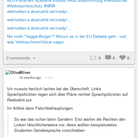
#EU-Parlament
#Debatte
#Verbot
#Aus
#Abstimmung
#Verbraucher
#Verbraucherschutz
#NRW
wdrmedien-a.akamaihd.net/medp/…
wdrmedien-a.akamaihd.net/medp/…
wdrmedien-a.akamaihd.net/medp/…
Nie mehr "Veggie-Burger"? Worum es in der EU-Debatte geht - und
was Verbraucherschützer sagen
0 comments
0
0
0
Oliver
10 months ago
–
Public
Ich musste herzlich lachen bei der Überschrift. Linke
Sprachpolizisten regen sich über Pläne rechter Sprachpolizisten auf.
Realsatire pur.
Im Artikel dann Falschbehauptungen:
So war das schon beim Gendern: Erst warfen die Rechten den
Linken fälschlicherweise vor, diese wollten beispielsweise
Studenten Gendersprache vorschreiben