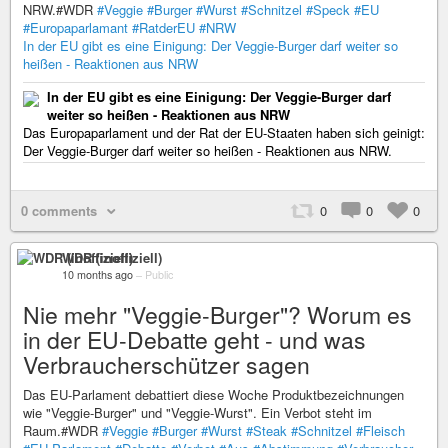
NRW.#WDR
#Veggie
#Burger
#Wurst
#Schnitzel
#Speck
#EU
#Europaparlamant
#RatderEU
#NRW
In der EU gibt es eine Einigung: Der Veggie-Burger darf weiter so
heißen - Reaktionen aus NRW
In der EU gibt es eine Einigung: Der Veggie-Burger darf
weiter so heißen - Reaktionen aus NRW
Das Europaparlament und der Rat der EU-Staaten haben sich geinigt:
Der Veggie-Burger darf weiter so heißen - Reaktionen aus NRW.
0 comments
0
0
0
WDR (inoffiziell)
10 months ago
–
Public
Nie mehr "Veggie-Burger"? Worum es
in der EU-Debatte geht - und was
Verbraucherschützer sagen
Das EU-Parlament debattiert diese Woche Produktbezeichnungen
wie "Veggie-Burger" und "Veggie-Wurst". Ein Verbot steht im
Raum.#WDR
#Veggie
#Burger
#Wurst
#Steak
#Schnitzel
#Fleisch