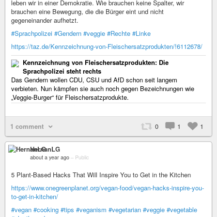
leben wir in einer Demokratie. Wie brauchen keine Spalter, wir
brauchen eine Bewegung, die die Bürger eint und nicht
gegeneinander aufhetzt.
#Sprachpolizei
#Gendern
#veggie
#Rechte
#Linke
https://taz.de/Kennzeichnung-von-Fleischersatzprodukten/!6112678/
Kennzeichnung von Fleischersatzprodukten: Die
Sprachpolizei steht rechts
Das Gendern wollen CDU, CSU und AfD schon seit langem
verbieten. Nun kämpfen sie auch noch gegen Bezeichnungen wie
„Veggie-Burger“ für Fleischersatzprodukte.
1 comment
0
1
1
HernanLG
about a year ago
–
Public
5 Plant-Based Hacks That Will Inspire You to Get in the Kitchen
https://www.onegreenplanet.org/vegan-food/vegan-hacks-inspire-you-
to-get-in-kitchen/
#vegan
#cooking
#tips
#veganism
#vegetarian
#veggie
#vegetable