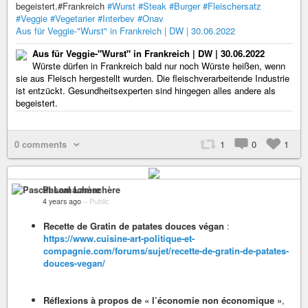
begeistert.#Frankreich
#Wurst
#Steak
#Burger
#Fleischersatz
#Veggie
#Vegetarier
#Interbev
#Onav
Aus für Veggie-"Wurst" in Frankreich | DW | 30.06.2022
Aus für Veggie-"Wurst" in Frankreich | DW | 30.06.2022
Würste dürfen in Frankreich bald nur noch Würste heißen, wenn
sie aus Fleisch hergestellt wurden. Die fleischverarbeitende Industrie
ist entzückt. Gesundheitsexperten sind hingegen alles andere als
begeistert.
0 comments
1
0
1
Pascal Lamachère
4 years ago
–
Public
Recette de Gratin de patates douces végan
:
https://www.cuisine-art-politique-et-
compagnie.com/forums/sujet/recette-de-gratin-de-patates-
douces-vegan/
Réflexions à propos de « l’économie non économique »
,