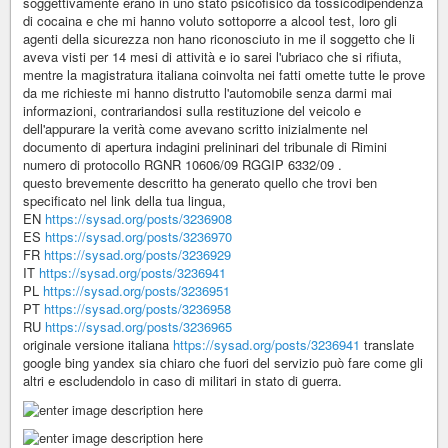
soggettivamente erano in uno stato psicofisico da tossicodipendenza
di cocaina e che mi hanno voluto sottoporre a alcool test, loro gli
agenti della sicurezza non hano riconosciuto in me il soggetto che li
aveva visti per 14 mesi di attività e io sarei l'ubriaco che si rifiuta,
mentre la magistratura italiana coinvolta nei fatti omette tutte le prove
da me richieste mi hanno distrutto l'automobile senza darmi mai
informazioni, contrariandosi sulla restituzione del veicolo e
dell'appurare la verità come avevano scritto inizialmente nel
documento di apertura indagini prelininari del tribunale di Rimini
numero di protocollo RGNR 10606/09 RGGIP 6332/09 .
questo brevemente descritto ha generato quello che trovi ben
specificato nel link della tua lingua,
EN
https://sysad.org/posts/3236908
ES
https://sysad.org/posts/3236970
FR
https://sysad.org/posts/3236929
IT
https://sysad.org/posts/3236941
PL
https://sysad.org/posts/3236951
PT
https://sysad.org/posts/3236958
RU
https://sysad.org/posts/3236965
originale versione italiana
https://sysad.org/posts/3236941
translate
google bing yandex sia chiaro che fuori del servizio può fare come gli
altri e escludendolo in caso di militari in stato di guerra.