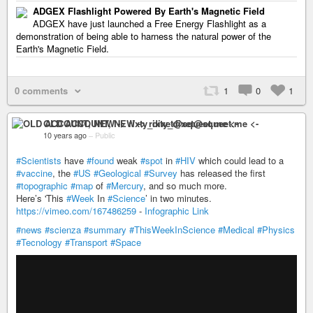
ADGEX Flashlight Powered By Earth's Magnetic Field
ADGEX have just launched a Free Energy Flashlight as a
demonstration of being able to harness the natural power of the
Earth's Magnetic Field.
0 comments
1
0
1
OLD ACCOUNT, NEW -> rixty_dixet@squeet.me <-
10 years ago
–
Public
#Scientists
have
#found
weak
#spot
in
#HIV
which could lead to a
#vaccine
, the
#US
#Geological
#Survey
has released the first
#topographic
#map
of
#Mercury
, and so much more.
Here’s 'This
#Week
In
#Science
’ in two minutes.
https://vimeo.com/167486259
-
Infographic Link
#news
#scienza
#summary
#ThisWeekInScience
#Medical
#Physics
#Tecnology
#Transport
#Space