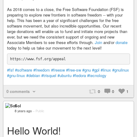
As 2018 comes to a close, the Free Software Foundation (FSF) is
preparing to explore new frontiers in software freedom -- with your
help. This has been a year of significant challenges for the free
software movement, but also incredible opportunities. Our recent
large donations will enable us to fund and initiate more projects than
ever, but we need the consistent support of ongoing and new
Associate Members to see these efforts through.
Join
and/or
donate
today to help us take our movement to the next level!
#fsf
#software
#freedom
#freesw
#free-sw
#gnu
#gpl
#linux
#gnulinux
#gnu-linux
#debian
#trisquel
#ubuntu
#fedora
#tecnology
0 comments
0
0
1
Sol
8 years ago
–
Public
Hello World!