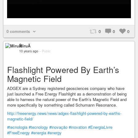
0 comments
0
0
0
MiruÃ­
10 years ago
–
Public
Flashlight Powered By Earth’s
Magnetic Field
ADGEX are a Sydney registered geosciences company who have
just launched a Free Energy Flashlight as a demonstration of being
able to harness the natural power of the Earth’s Magnetic Field and
more specifically by something called Schumann Resonance.
http://freeenergy.news/news/adgex-flashlight-powered-by-earths-
magnetic-field/
#tecnologia
#tecnology
#inovação
#inovation
#EnergiaLivre
#FreeEnergy
#energia
#energy