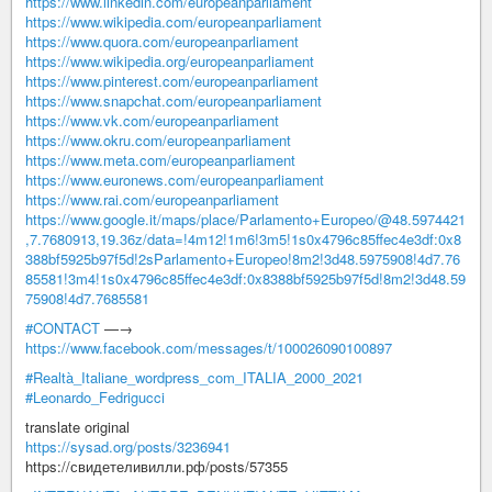
https://www.linkedin.com/europeanparliament
https://www.wikipedia.com/europeanparliament
https://www.quora.com/europeanparliament
https://www.wikipedia.org/europeanparliament
https://www.pinterest.com/europeanparliament
https://www.snapchat.com/europeanparliament
https://www.vk.com/europeanparliament
https://www.okru.com/europeanparliament
https://www.meta.com/europeanparliament
https://www.euronews.com/europeanparliament
https://www.rai.com/europeanparliament
https://www.google.it/maps/place/Parlamento+Europeo/@48.5974421
,7.7680913,19.36z/data=!4m12!1m6!3m5!1s0x4796c85ffec4e3df:0x8
388bf5925b97f5d!2sParlamento+Europeo!8m2!3d48.5975908!4d7.76
85581!3m4!1s0x4796c85ffec4e3df:0x8388bf5925b97f5d!8m2!3d48.59
75908!4d7.7685581
#CONTACT
—→
https://www.facebook.com/messages/t/100026090100897
#Realtà_Italiane_wordpress_com_ITALIA_2000_2021
#Leonardo_Fedrigucci
translate original
https://sysad.org/posts/3236941
https://свидетеливилли.рф/posts/57355