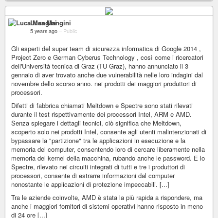
Luca Mangini
5 years ago
–
Public
Gli esperti del super team di sicurezza informatica di Google 2014 ,
Project Zero e German Cyberus Technology , così come i ricercatori
dell'Università tecnica di Graz (TU Graz), hanno annunciato il 3
gennaio di aver trovato anche due vulnerabilità nelle loro indagini dal
novembre dello scorso anno. nei prodotti dei maggiori produttori di
processori.
Difetti di fabbrica chiamati Meltdown e Spectre sono stati rilevati
durante il test rispettivamente dei processori Intel, ARM e AMD.
Senza spiegare i dettagli tecnici, ciò significa che Meltdown,
scoperto solo nei prodotti Intel, consente agli utenti malintenzionati di
bypassare la "partizione" tra le applicazioni in esecuzione e la
memoria del computer, consentendo loro di cercare liberamente nella
memoria del kernel della macchina, rubando anche le password. E lo
Spectre, rilevato nei circuiti integrati di tutti e tre i produttori di
processori, consente di estrarre informazioni dal computer
nonostante le applicazioni di protezione impeccabili. [...]
Tra le aziende coinvolte, AMD è stata la più rapida a rispondere, ma
anche i maggiori fornitori di sistemi operativi hanno risposto in meno
di 24 ore [...]