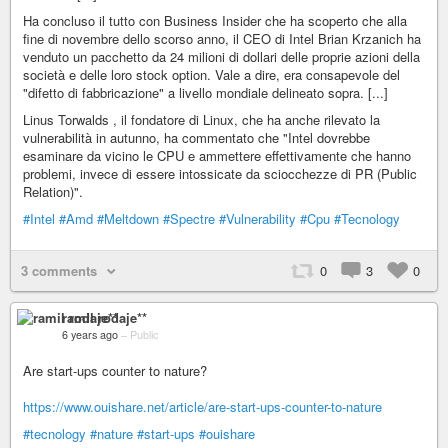
Ha concluso il tutto con Business Insider che ha scoperto che alla
fine di novembre dello scorso anno, il CEO di Intel Brian Krzanich ha
venduto un pacchetto da 24 milioni di dollari delle proprie azioni della
società e delle loro stock option. Vale a dire, era consapevole del
"difetto di fabbricazione" a livello mondiale delineato sopra. [...]
Linus Torwalds , il fondatore di Linux, che ha anche rilevato la
vulnerabilità in autunno, ha commentato che "Intel dovrebbe
esaminare da vicino le CPU e ammettere effettivamente che hanno
problemi, invece di essere intossicate da sciocchezze di PR (Public
Relation)".
#Intel
#Amd
#Meltdown
#Spectre
#Vulnerability
#Cpu
#Tecnology
3 comments
0
3
0
ramil rodaje**
6 years ago
–
Public
Are start-ups counter to nature?
https://www.ouishare.net/article/are-start-ups-counter-to-nature
#tecnology
#nature
#start-ups
#ouishare