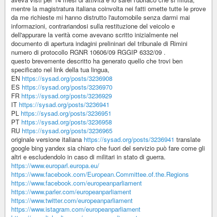
mentre la magistratura italiana coinvolta nei fatti omette tutte le prove
da me richieste mi hanno distrutto l'automobile senza darmi mai
informazioni, contrariandosi sulla restituzione del veicolo e
dell'appurare la verità come avevano scritto inizialmente nel
documento di apertura indagini prelininari del tribunale di Rimini
numero di protocollo RGNR 10606/09 RGGIP 6332/09 .
questo brevemente descritto ha generato quello che trovi ben
specificato nel link della tua lingua,
EN
https://sysad.org/posts/3236908
ES
https://sysad.org/posts/3236970
FR
https://sysad.org/posts/3236929
IT
https://sysad.org/posts/3236941
PL
https://sysad.org/posts/3236951
PT
https://sysad.org/posts/3236958
RU
https://sysad.org/posts/3236965
originale versione italiana
https://sysad.org/posts/3236941
translate
google bing yandex sia chiaro che fuori del servizio può fare come gli
altri e escludendolo in caso di militari in stato di guerra.
https://www.europarl.europa.eu/
https://www.facebook.com/European.Committee.of.the.Regions
https://www.facebook.com/europeanparliament
https://www.parler.com/europeanparliament
https://www.twitter.com/europeanparliament
https://www.istagram.com/europeanparliament