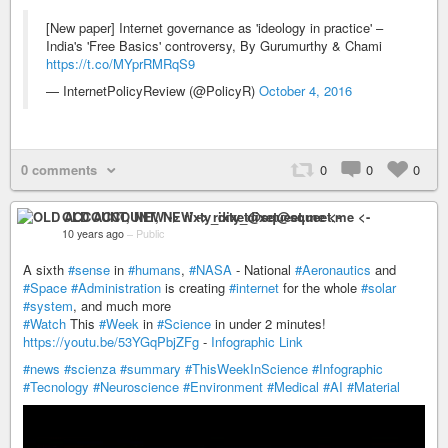
[New paper] Internet governance as 'ideology in practice' –
India's 'Free Basics' controversy, By Gurumurthy & Chami
https://t.co/MYprRMRqS9
— InternetPolicyReview (@PolicyR)
October 4, 2016
0 comments
0
0
0
OLD ACCOUNT, NEW -> rixty_dixet@squeet.me <-
10 years ago
–
Public
A sixth
#sense
in
#humans
,
#NASA
- National
#Aeronautics
and
#Space
#Administration
​ is creating
#internet
for the whole
#solar
#system
, and much more
#Watch
This
#Week
in
#Science
in under 2 minutes!
https://youtu.be/53YGqPbjZFg
-
Infographic Link
#news
#scienza
#summary
#ThisWeekInScience
#Infographic
#Tecnology
#Neuroscience
#Environment
#Medical
#AI
#Material