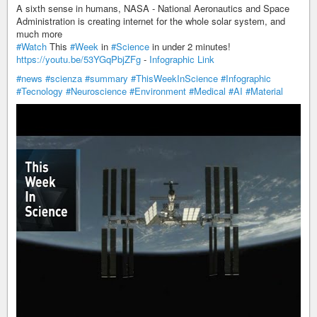
A sixth sense in humans, NASA - National Aeronautics and Space
Administration​ is creating internet for the whole solar system, and
much more
#Watch
This
#Week
in
#Science
in under 2 minutes!
https://youtu.be/53YGqPbjZFg
-
Infographic Link
#news
#scienza
#summary
#ThisWeekInScience
#Infographic
#Tecnology
#Neuroscience
#Environment
#Medical
#AI
#Material