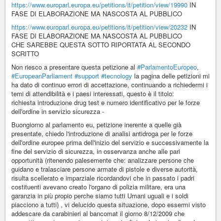
https://www.europarl.europa.eu/petitions/it/petition/view/19990
IN
FASE DI ELABORAZIONE MA NASCOSTA AL PUBBLICO
https://www.europarl.europa.eu/petitions/it/petition/view/20232
IN
FASE DI ELABORAZIONE MA NASCOSTA AL PUBBLICO
CHE SAREBBE QUESTA SOTTO RIPORTATA AL SECONDO
SCRITTO
Non riesco a presentare questa petizione al
#ParlamentoEuropeo
,
#EuropeanParliament
#support
#tecnology
la pagina delle petizioni mi
ha dato di continuo errori di accettazione, continuando a richiedermi i
temi di attendibilità e i paesi interessati, questo è il titolo:
richiesta introduzione drug test e numero identificativo per le forze
dell'ordine in servizio sicurezza -
Buongiorno al parlamento eu, petizione inerente a quelle già
presentate, chiedo l'introduzione di analisi antidroga per le forze
dell'ordine europee prima dell'inizio del servizio e successivamente la
fine del servizio di sicurezza, in osservanza anche alle pari
opportunità (ritenendo palesemente che: analizzare persone che
guidano e tralasciare persone armate di pistole e diverse autorità,
risulta scellerato e imparziale ricordandovi che in passato i padri
costituenti avevano creato l'organo di polizia militare, era una
garanzia in più propio perche siamo tutti Umani uguali e i soldi
piacciono a tutti) , vi delucido questa situazione, dopo essermi visto
addescare da carabinieri al bancomat il giorno 8/12/2009 che