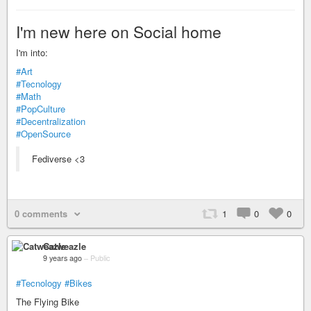
I'm new here on Social home
I'm into:
#Art
#Tecnology
#Math
#PopCulture
#Decentralization
#OpenSource
Fediverse <3
0 comments
1
0
0
Catweazle
9 years ago
–
Public
#Tecnology
#Bikes
The Flying Bike