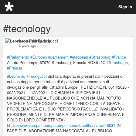
Sign in
#tecnology
Leonardo Fedrigucci
4 years ago
–
Public
#Parlamento
#Europeo
#parliament
#european
#Strasbourg
#France
All. du Printemps, 67070 Strasbourg, Francia HQX9+2C
#Strasburgo
,
#Francia
#Leonardo
#Fedrigucci
dichiara dopo aver presentato 7 petizioni di
cui una doppia per un totale di 6 petizioni con consenso di
divulgazione per gli altri Cittadini Europei, PETIZIONE N. 0014/2020 -
0922/2021 - 1122/2021 - DICHIARATE IRRICEVIBILI
NASCONDENDOLE AL PUBBLICO CHE NON HA MAI POTUTO
VEDERLE NE APPOGGIARLE OMETTENDO COSI LA GRAVE
PROBLEMATICA E IL SUO PERCORSO FASULLO INVALIDATO (
PERSONALMENTE DI PRIMARIA IMPORTANZA O INERENZA E
SOLO DI LORO COMPETENZA)
https://www.europarl.europa.eu/petitions/it/petition/view/18937
IN
FASE DI ELABORAZIONE MA NASCOSTA AL PUBBLICO