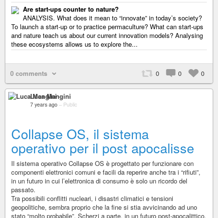
Are start-ups counter to nature?
ANALYSIS. What does it mean to “innovate” in today’s society?
To launch a start-up or to practice permaculture? What can start-ups
and nature teach us about our current innovation models? Analysing
these ecosystems allows us to explore the...
0 comments
0
0
0
Luca Mangini
7 years ago
–
Public
Collapse OS, il sistema
operativo per il post apocalisse
Il sistema operativo Collapse OS è progettato per funzionare con
componenti elettronici comuni e facili da reperire anche tra i “rifiuti”,
in un futuro in cui l’elettronica di consumo è solo un ricordo del
passato.
Tra possibili conflitti nucleari, i disastri climatici e tensioni
geopolitiche, sembra proprio che la fine si stia avvicinando ad uno
stato “molto probabile”. Scherzi a parte, in un futuro post-apocalittico,