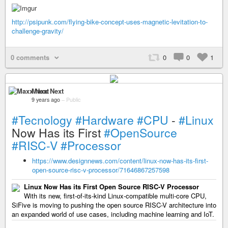
http://psipunk.com/flying-bike-concept-uses-magnetic-levitation-to-
challenge-gravity/
0 comments
0
0
1
Maxx Next
9 years ago
–
Public
#Tecnology
#Hardware
#CPU
-
#Linux
Now Has its First
#OpenSource
#RISC-V
#Processor
https://www.designnews.com/content/linux-now-has-its-first-
open-source-risc-v-processor/71646867257598
Linux Now Has its First Open Source RISC-V Processor
With its new, first-of-its-kind Linux-compatible multi-core CPU,
SiFive is moving to pushing the open source RISC-V architecture into
an expanded world of use cases, including machine learning and IoT.