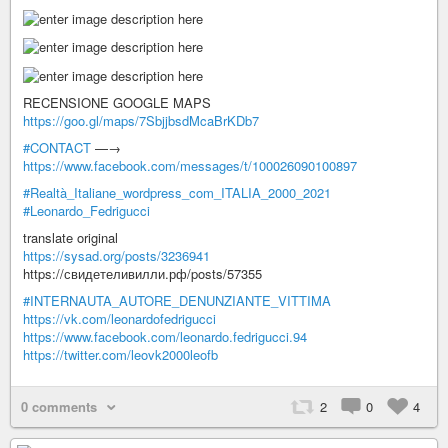
RECENSIONE GOOGLE MAPS
https://goo.gl/maps/7SbjjbsdMcaBrKDb7
#CONTACT
—→
https://www.facebook.com/messages/t/100026090100897
#Realtà_Italiane_wordpress_com_ITALIA_2000_2021
#Leonardo_Fedrigucci
translate original
https://sysad.org/posts/3236941
https://свидетеливилли.рф/posts/57355
#INTERNAUTA_AUTORE_DENUNZIANTE_VITTIMA
https://vk.com/leonardofedrigucci
https://www.facebook.com/leonardo.fedrigucci.94
https://twitter.com/leovk2000leofb
0 comments
2
0
4