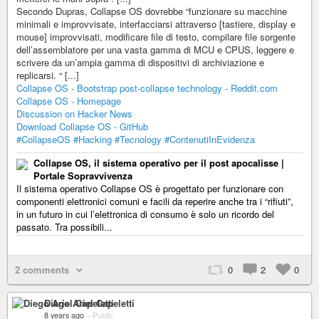
Secondo Dupras, Collapse OS dovrebbe “funzionare su macchine
minimali e improvvisate, interfacciarsi attraverso [tastiere, display e
mouse] improvvisati, modificare file di testo, compilare file sorgente
dell’assemblatore per una vasta gamma di MCU e CPUS, leggere e
scrivere da un’ampia gamma di dispositivi di archiviazione e
replicarsi. “ [...]
Collapse OS - Bootstrap post-collapse technology - Reddit.com
Collapse OS - Homepage
Discussion on Hacker News
Download Collapse OS - GitHub
#CollapseOS
#Hacking
#Tecnology
#ContenutiInEvidenza
Collapse OS, il sistema operativo per il post apocalisse |
Portale Sopravvivenza
Il sistema operativo Collapse OS è progettato per funzionare con
componenti elettronici comuni e facili da reperire anche tra i “rifiuti”,
in un futuro in cui l’elettronica di consumo è solo un ricordo del
passato. Tra possibili...
2 comments
0
2
0
Diego Ariel Capeletti
8 years ago
–
Public