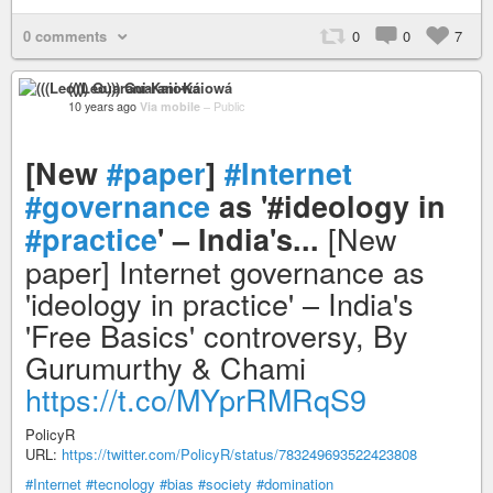
0 comments
0
0
7
(((Leo))) Guarani-Kaiowá
10 years ago
Via mobile
–
Public
[New
#paper
]
#Internet
#governance
as '#ideology in
[New
#practice
' – India's...
paper] Internet governance as
'ideology in practice' – India's
'Free Basics' controversy, By
Gurumurthy & Chami
https://t.co/MYprRMRqS9
PolicyR
URL:
https://twitter.com/PolicyR/status/783249693522423808
#Internet
#tecnology
#bias
#society
#domination