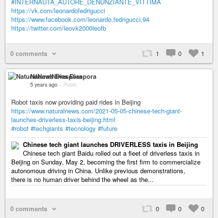
#INTERNAUTA_AUTORE_DENUNZIANTE_VITTIMA
https://vk.com/leonardofedrigucci
https://www.facebook.com/leonardo.fedrigucci.94
https://twitter.com/leovk2000leofb
0 comments
1
0
1
NaturalNews Diaspora
5 years ago
–
Public
Robot taxis now providing paid rides in Beijing
https://www.naturalnews.com/2021-05-05-chinese-tech-giant-
launches-driverless-taxis-beijing.html
#robot
#techgiants
#tecnology
#future
Chinese tech giant launches DRIVERLESS taxis in Beijing
Chinese tech giant Baidu rolled out a fleet of driverless taxis in
Beijing on Sunday, May 2, becoming the first firm to commercialize
autonomous driving in China. Unlike previous demonstrations,
there is no human driver behind the wheel as the...
0 comments
0
0
0