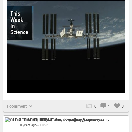
1 comment
0
1
3
OLD ACCOUNT, NEW -> rixty_dixet@squeet.me <-
10 years ago
–
Public