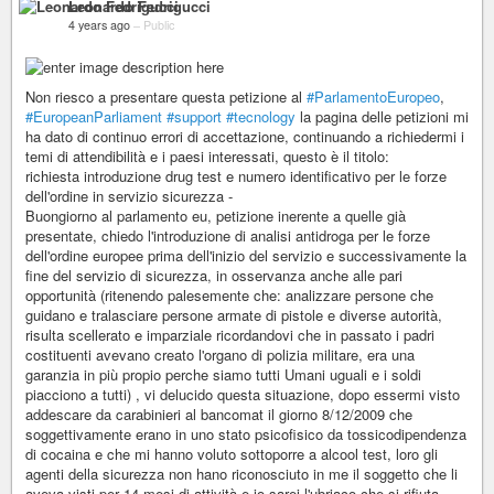
Leonardo Fedrigucci
4 years ago
–
Public
Non riesco a presentare questa petizione al
#ParlamentoEuropeo
,
#EuropeanParliament
#support
#tecnology
la pagina delle petizioni mi
ha dato di continuo errori di accettazione, continuando a richiedermi i
temi di attendibilità e i paesi interessati, questo è il titolo:
richiesta introduzione drug test e numero identificativo per le forze
dell'ordine in servizio sicurezza -
Buongiorno al parlamento eu, petizione inerente a quelle già
presentate, chiedo l'introduzione di analisi antidroga per le forze
dell'ordine europee prima dell'inizio del servizio e successivamente la
fine del servizio di sicurezza, in osservanza anche alle pari
opportunità (ritenendo palesemente che: analizzare persone che
guidano e tralasciare persone armate di pistole e diverse autorità,
risulta scellerato e imparziale ricordandovi che in passato i padri
costituenti avevano creato l'organo di polizia militare, era una
garanzia in più propio perche siamo tutti Umani uguali e i soldi
piacciono a tutti) , vi delucido questa situazione, dopo essermi visto
addescare da carabinieri al bancomat il giorno 8/12/2009 che
soggettivamente erano in uno stato psicofisico da tossicodipendenza
di cocaina e che mi hanno voluto sottoporre a alcool test, loro gli
agenti della sicurezza non hano riconosciuto in me il soggetto che li
aveva visti per 14 mesi di attività e io sarei l'ubriaco che si rifiuta,