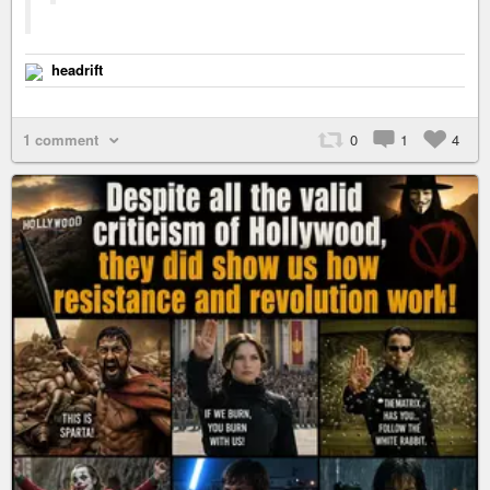
headrift
1 comment
0
1
4