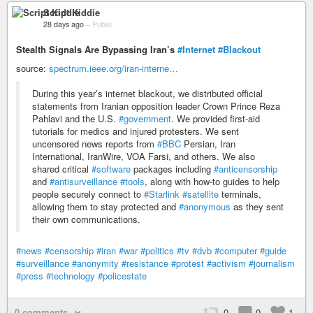
Script Kiddie
28 days ago
–
Public
Stealth Signals Are Bypassing Iran’s
#Internet
#Blackout
source:
spectrum.ieee.org/iran-interne…
During this year’s internet blackout, we distributed official
statements from Iranian opposition leader Crown Prince Reza
Pahlavi and the U.S.
#government
. We provided first-aid
tutorials for medics and injured protesters. We sent
uncensored news reports from
#BBC
Persian, Iran
International, IranWire, VOA Farsi, and others. We also
shared critical
#software
packages including
#anticensorship
and
#antisurveillance
#tools
, along with how-to guides to help
people securely connect to
#Starlink
#satellite
terminals,
allowing them to stay protected and
#anonymous
as they sent
their own communications.
#news
#censorship
#iran
#war
#politics
#tv
#dvb
#computer
#guide
#surveillance
#anonymity
#resistance
#protest
#activism
#journalism
#press
#technology
#policestate
0 comments
0
0
1