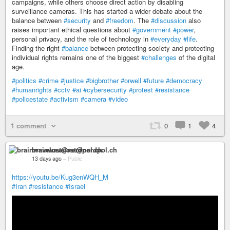
campaigns, while others choose direct action by disabling
surveillance cameras. This has started a wider debate about the
balance between
#security
and
#freedom
. The
#discussion
also
raises important ethical questions about
#government
#power
,
personal privacy, and the role of technology in
#everyday
#life
.
Finding the right
#balance
between protecting society and protecting
individual rights remains one of the biggest
#challenges
of the digital
age.
#politics
#crime
#justice
#bigbrother
#orwell
#future
#democracy
#humanrights
#cctv
#ai
#cybersecurity
#protest
#resistance
#policestate
#activism
#camera
#video
1 comment
0
1
4
brainwavelost@nerdpol.ch
13 days ago
–
Public
https://youtu.be/Kug3enWQH_M
#Iran
#resistance
#Israel