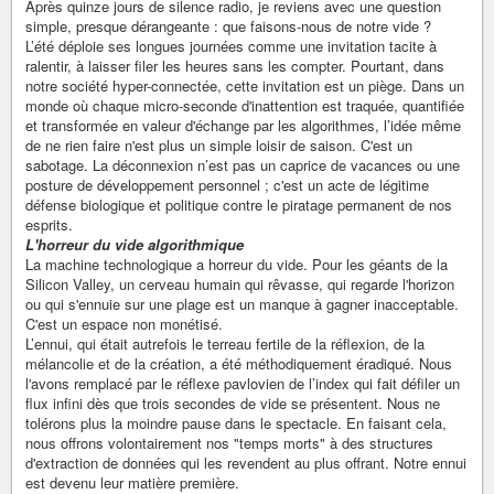
Après quinze jours de silence radio, je reviens avec une question
simple, presque dérangeante : que faisons-nous de notre vide ?
L’été déploie ses longues journées comme une invitation tacite à
ralentir, à laisser filer les heures sans les compter. Pourtant, dans
notre société hyper-connectée, cette invitation est un piège. Dans un
monde où chaque micro-seconde d'inattention est traquée, quantifiée
et transformée en valeur d'échange par les algorithmes, l’idée même
de ne rien faire n'est plus un simple loisir de saison. C'est un
sabotage. La déconnexion n’est pas un caprice de vacances ou une
posture de développement personnel ; c'est un acte de légitime
défense biologique et politique contre le piratage permanent de nos
esprits.
L'horreur du vide algorithmique
La machine technologique a horreur du vide. Pour les géants de la
Silicon Valley, un cerveau humain qui rêvasse, qui regarde l'horizon
ou qui s'ennuie sur une plage est un manque à gagner inacceptable.
C'est un espace non monétisé.
L’ennui, qui était autrefois le terreau fertile de la réflexion, de la
mélancolie et de la création, a été méthodiquement éradiqué. Nous
l'avons remplacé par le réflexe pavlovien de l’index qui fait défiler un
flux infini dès que trois secondes de vide se présentent. Nous ne
tolérons plus la moindre pause dans le spectacle. En faisant cela,
nous offrons volontairement nos "temps morts" à des structures
d'extraction de données qui les revendent au plus offrant. Notre ennui
est devenu leur matière première.