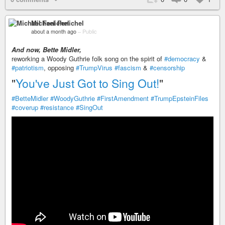
Michael Fenichel
about a month ago
–
Public
And now, Bette Midler,
reworking a Woody Guthrie folk song on the spirit of
#democracy
&
#patriotism
, opposing
#TrumpVirus
#fascism
&
#censorship
"
You've Just Got to Sing Out!
"
#BetteMidler
#WoodyGuthrie
#FirstAmendment
#TrumpEpsteinFiles
#coverup
#resistance
#SingOut