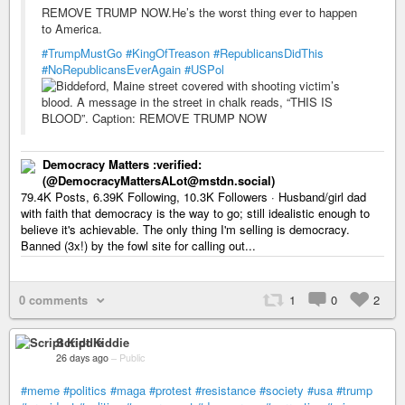
REMOVE TRUMP NOW.He’s the worst thing ever to happen
to America.
#TrumpMustGo
#KingOfTreason
#RepublicansDidThis
#NoRepublicansEverAgain
#USPol
Democracy Matters :verified:
(@DemocracyMattersALot@mstdn.social)
79.4K Posts, 6.39K Following, 10.3K Followers · Husband/girl dad
with faith that democracy is the way to go; still idealistic enough to
believe it's achievable. The only thing I'm selling is democracy.
Banned (3x!) by the fowl site for calling out...
0 comments
1
0
2
Script Kiddie
26 days ago
–
Public
#meme
#politics
#maga
#protest
#resistance
#society
#usa
#trump