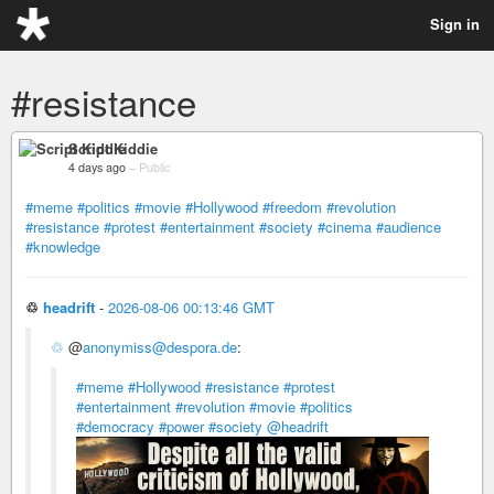
Sign in
#resistance
Script Kiddie
4 days ago
–
Public
#meme
#politics
#movie
#Hollywood
#freedom
#revolution
#resistance
#protest
#entertainment
#society
#cinema
#audience
#knowledge
♲
headrift
-
2026-08-06 00:13:46 GMT
♲
@
anonymiss@despora.de
:
#meme
#Hollywood
#resistance
#protest
#entertainment
#revolution
#movie
#politics
#democracy
#power
#society
@headrift