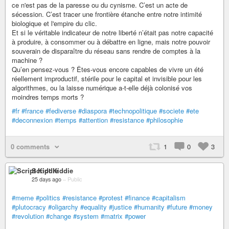
ce n'est pas de la paresse ou du cynisme. C’est un acte de
sécession. C’est tracer une frontière étanche entre notre intimité
biologique et l'empire du clic.
Et si le véritable indicateur de notre liberté n’était pas notre capacité
à produire, à consommer ou à débattre en ligne, mais notre pouvoir
souverain de disparaître du réseau sans rendre de comptes à la
machine ?
Qu’en pensez-vous ? Êtes-vous encore capables de vivre un été
réellement improductif, stérile pour le capital et invisible pour les
algorithmes, ou la laisse numérique a-t-elle déjà colonisé vos
moindres temps morts ?
#fr
#france
#fediverse
#diaspora
#technopolitique
#societe
#ete
#deconnexion
#temps
#attention
#resistance
#philosophie
0 comments
1
0
3
Script Kiddie
25 days ago
–
Public
#meme
#politics
#resistance
#protest
#finance
#capitalism
#plutocracy
#oligarchy
#equality
#justice
#humanity
#future
#money
#revolution
#change
#system
#matrix
#power