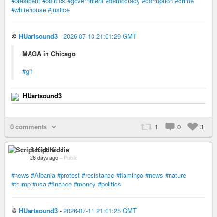
#president
#politics
#government
#democracy
#corruption
#crime
#whitehouse
#justice
♲
HUartsound3
-
2026-07-10 21:01:29 GMT
MAGA in Chicago
#gif
HUartsound3
0 comments
1
0
3
Script Kiddie
26 days ago
–
Public
#news
#Albania
#protest
#resistance
#flamingo
#news
#nature
#trump
#usa
#finance
#money
#politics
♲
HUartsound3
-
2026-07-11 21:01:25 GMT