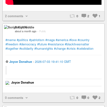
2 comments
0
2
1
Script Kiddie
about a month ago
–
Public
#meme
#politics
#patriotism
#maga
#america
#love
#country
#freedom
#democracy
#future
#resistance
#blacklivesmatter
#together
#solidarity
#humanrights
#change
#crisis
#celebration
♲
Joyce Donahue
-
2026-07-03 19:41:10 GMT
Joyce Donahue
0 comments
0
0
2