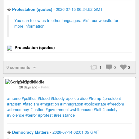
♲
Protestation (quotes)
-
2026-07-15 06:24:52 GMT
You can follow us in other languages. Visit our website for
more information
Protestation (quotes)
0 comments
1
0
3
Script Kiddie
26 days ago
–
Public
#meme
#politics
#blood
#bloody
#police
#ice
#trump
#president
#racism
#fascism
#migration
#immigration
#policestate
#freedom
#democracy
#justice
#government
#whitehouse
#fail
#society
#violence
#terror
#protest
#resistance
♲
Democracy Matters
-
2026-07-14 02:01:05 GMT