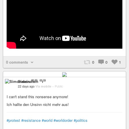
0 comments
0
0
1
Simonalein ⁽⁽⁽i⁾⁾⁾
22 days ago
Via mobile
–
Public
I can't stand this nonsense anymore!
Ich hallte den Unsinn nicht mehr aus!
#protest
#resistance
#world
#worldorder
#politics