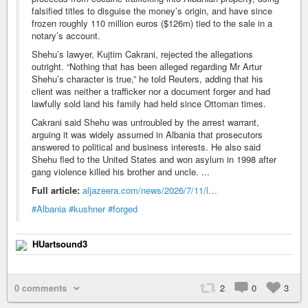
falsified titles to disguise the money’s origin, and have since
frozen roughly 110 million euros ($126m) tied to the sale in a
notary’s account.
Shehu’s lawyer, Kujtim Cakrani, rejected the allegations
outright. “Nothing that has been alleged regarding Mr Artur
Shehu’s character is true,” he told Reuters, adding that his
client was neither a trafficker nor a document forger and had
lawfully sold land his family had held since Ottoman times.
Cakrani said Shehu was untroubled by the arrest warrant,
arguing it was widely assumed in Albania that prosecutors
answered to political and business interests. He also said
Shehu fled to the United States and won asylum in 1998 after
gang violence killed his brother and uncle. ...
Full article:
aljazeera.com/news/2026/7/11/l…
#Albania
#kushner
#forged
HUartsound3
0 comments
2
0
3