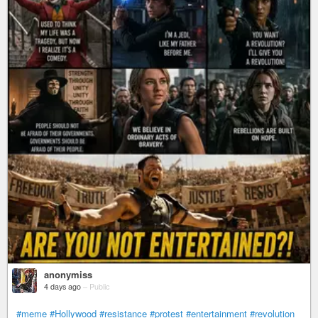
anonymiss
4 days ago
–
Public
#meme
#Hollywood
#resistance
#protest
#entertainment
#revolution