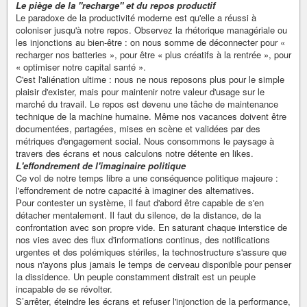
Le piège de la "recharge" et du repos productif
Le paradoxe de la productivité moderne est qu'elle a réussi à
coloniser jusqu'à notre repos. Observez la rhétorique managériale ou
les injonctions au bien-être : on nous somme de déconnecter pour «
recharger nos batteries », pour être « plus créatifs à la rentrée », pour
« optimiser notre capital santé ».
C'est l'aliénation ultime : nous ne nous reposons plus pour le simple
plaisir d'exister, mais pour maintenir notre valeur d'usage sur le
marché du travail. Le repos est devenu une tâche de maintenance
technique de la machine humaine. Même nos vacances doivent être
documentées, partagées, mises en scène et validées par des
métriques d'engagement social. Nous consommons le paysage à
travers des écrans et nous calculons notre détente en likes.
L'effondrement de l'imaginaire politique
Ce vol de notre temps libre a une conséquence politique majeure :
l'effondrement de notre capacité à imaginer des alternatives.
Pour contester un système, il faut d'abord être capable de s'en
détacher mentalement. Il faut du silence, de la distance, de la
confrontation avec son propre vide. En saturant chaque interstice de
nos vies avec des flux d'informations continus, des notifications
urgentes et des polémiques stériles, la technostructure s'assure que
nous n'ayons plus jamais le temps de cerveau disponible pour penser
la dissidence. Un peuple constamment distrait est un peuple
incapable de se révolter.
S’arrêter, éteindre les écrans et refuser l'injonction de la performance,