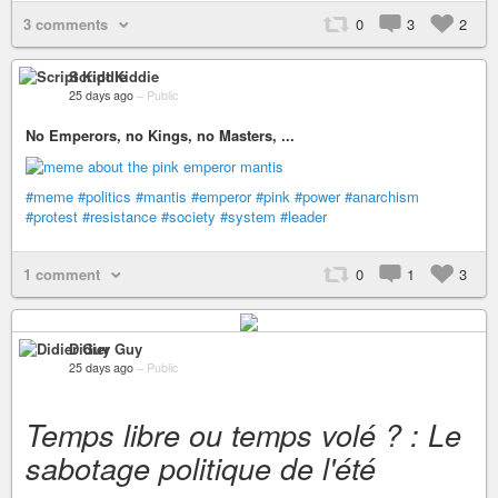
3 comments
0
3
2
Script Kiddie
25 days ago
–
Public
No Emperors, no Kings, no Masters, ...
#meme
#politics
#mantis
#emperor
#pink
#power
#anarchism
#protest
#resistance
#society
#system
#leader
1 comment
0
1
3
Didier Guy
25 days ago
–
Public
Temps libre ou temps volé ? : Le
sabotage politique de l'été