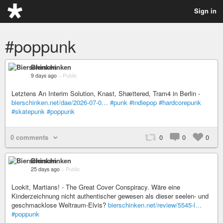
Sign in
#poppunk
Bierschinken
9 days ago
–
Public
Letztens An Interim Solution, Knast, Shættered, Tram4 in Berlin -
bierschinken.net/dae/2026-07-0…
#punk
#indiepop
#hardcorepunk
#skatepunk
#poppunk
0 comments
0
0
0
Bierschinken
25 days ago
–
Public
Lookit, Martians! - The Great Cover Conspiracy. Wäre eine
Kinderzeichnung nicht authentischer gewesen als dieser seelen- und
geschmacklose Weltraum‑Elvis?
bierschinken.net/review/5545-l…
#poppunk