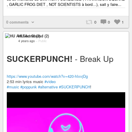
, GARLIC FROG DIET , NOT SCIENTISTS à bord…), sait y faire...
0 comments
0
0
1
HU Art Sound (2)
4 years ago
–
Public
- Break Up
SUCKERPUNCH!
https://www.youtube.com/watch?v=420-hIxvjDg
2:53 min lyrics music
#video
#music
#poppunk
#alternative
#SUCKERPUNCH
!