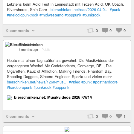
Letztens beim Acid Fest in Lennestadt mit Frozen Acid, OK Coach,
Rivershores, Shin Care -
bierschinken.net/dae/2026-04-0…
#punk
#melodicpunkrock
#midwestemo
#poppunk
#punkrock
0 comments
0
0
0
Bierschinken
4 months ago
–
Public
Heute mal einen Tag später als gewohnt: Die Musikvideos der
vergangenen Woche! Mit Codefendants, Converge, DFL, Die
Cigaretten, Kauz of Affliction, Making Friends, Phantom Bay,
Shooting Daggers, Sincere Engineer, Sparta und vielen mehr -
bierschinken.net/news/1260-mus…
#video
#punk
#posthardcore
#hardcorepunk
#punkrock
#poppunk
bierschinken.net: Musikvideos 2026 KW14
0 comments
0
0
1