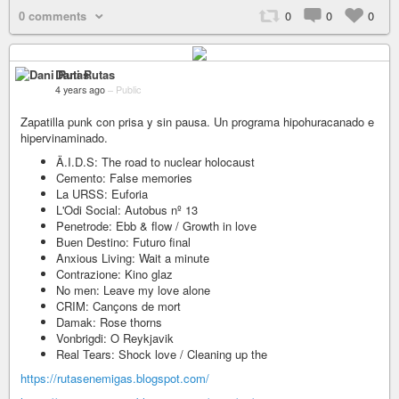
0 comments
0
0
0
Dani Rutas
4 years ago
–
Public
Zapatilla punk con prisa y sin pausa. Un programa hipohuracanado e
hipervinaminado.
Ä.I.D.S: The road to nuclear holocaust
Cemento: False memories
La URSS: Euforia
L'Odi Social: Autobus nº 13
Penetrode: Ebb & flow / Growth in love
Buen Destino: Futuro final
Anxious Living: Wait a minute
Contrazione: Kino glaz
No men: Leave my love alone
CRIM: Cançons de mort
Damak: Rose thorns
Vonbrigdi: O Reykjavik
Real Tears: Shock love / Cleaning up the
https://rutasenemigas.blogspot.com/