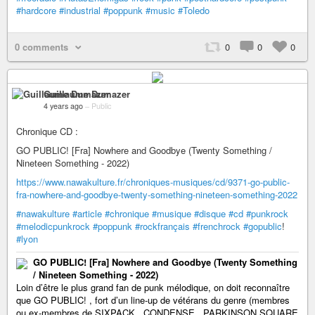
#hardcore
#industrial
#poppunk
#music
#Toledo
0 comments
0
0
0
Guillaume Dumazer
4 years ago
–
Public
Chronique CD :
GO PUBLIC! [Fra] Nowhere and Goodbye (Twenty Something /
Nineteen Something - 2022)
https://www.nawakulture.fr/chroniques-musiques/cd/9371-go-public-
fra-nowhere-and-goodbye-twenty-something-nineteen-something-2022
#nawakulture
#article
#chronique
#musique
#disque
#cd
#punkrock
#melodicpunkrock
#poppunk
#rockfrançais
#frenchrock
#gopublic
!
#lyon
GO PUBLIC! [Fra] Nowhere and Goodbye (Twenty Something
/ Nineteen Something - 2022)
Loin d’être le plus grand fan de punk mélodique, on doit reconnaître
que GO PUBLIC! , fort d’un line-up de vétérans du genre (membres
ou ex-membres de SIXPACK , CONDENSE , PARKINSON SQUARE