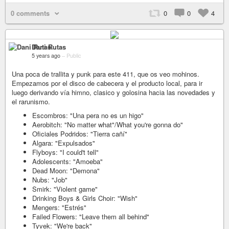
0 comments
0
0
4
Dani Rutas
5 years ago
–
Public
Una poca de trallita y punk para este 411, que os veo mohinos.
Empezamos por el disco de cabecera y el producto local, para ir
luego derivando vía himno, clasico y golosina hacia las novedades y
el rarunismo.
Escombros: "Una pera no es un higo"
Aerobitch: "No matter what"/What you're gonna do"
Oficiales Podridos: "Tierra cañí"
Algara: "Expulsados"
Flyboys: "I could't tell"
Adolescents: "Amoeba"
Dead Moon: "Demona"
Nubs: "Job"
Smirk: "Violent game"
Drinking Boys & Girls Choir: "Wish"
Mengers: "Estrés"
Failed Flowers: "Leave them all behind"
Tyvek: "We're back"