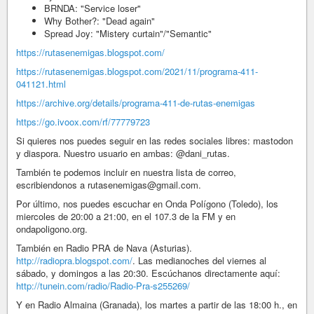
BRNDA: "Service loser"
Why Bother?: "Dead again"
Spread Joy: "Mistery curtain"/"Semantic"
https://rutasenemigas.blogspot.com/
https://rutasenemigas.blogspot.com/2021/11/programa-411-
041121.html
https://archive.org/details/programa-411-de-rutas-enemigas
https://go.ivoox.com/rf/77779723
Si quieres nos puedes seguir en las redes sociales libres: mastodon
y diaspora. Nuestro usuario en ambas: @dani_rutas.
También te podemos incluir en nuestra lista de correo,
escribiendonos a rutasenemigas@gmail.com.
Por último, nos puedes escuchar en Onda Polígono (Toledo), los
miercoles de 20:00 a 21:00, en el 107.3 de la FM y en
ondapoligono.org.
También en Radio PRA de Nava (Asturias).
http://radiopra.blogspot.com/
. Las medianoches del viernes al
sábado, y domingos a las 20:30. Escúchanos directamente aquí:
http://tunein.com/radio/Radio-Pra-s255269/
Y en Radio Almaina (Granada), los martes a partir de las 18:00 h., en