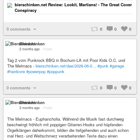
bierschinken.net Review: Lookit, Martians! - The Great Cover
Conspiracy
0 comments
0
0
0
Bierschinken
2 months ago
–
Public
Tag 2 vom Punkrock BBQ in Bochum-LA mit Poor Kids O.C. und
The Melmacs -
bierschinken.net/dae/2026-06-0…
#punk
#garage
#hardcore
#powerpop
#poppunk
0 comments
0
0
0
Bierschinken
3 months ago
–
Public
The Melmacs - Euphancholia. Während die Musik fast durchweg
beschwingt fröhlich mit poppigen Gitarren-Hooks und hüpfenden
Orgelklängen daherkommt, bilden die tiefgehenden und auch schon
mal Herz- und Weltschmerz verarbeitenden Texte dazu einen