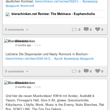
deutlichen Kontrast.
bierschinken.net/review/5523-t…
#powerpop
#poppunk
#rocknroll
bierschinken.net Review: The Melmacs - Euphancholia
0 comments
0
0
0
Bierschinken
3 months ago
–
Public
Letztens Die Disponauten und Nasty Rumours in Bochum -
bierschinken.net/dae/2026-04-2…
#punk
#powerpop
#poppunk
0 comments
0
0
0
Bierschinken
3 months ago
–
Public
Und hier die neuen Musikvideos! KW18 mit Acidez, Audio88 &
Yassin, Finnegan's Hell, Give It All, glower, Grenzkontrolle,
Kätyrlauma, L'Idylle, Monk, Music is the Enemy, Nuits Blanches, Rat
Boy, SOKO LiNX, The Zsa Zsa Gabors -