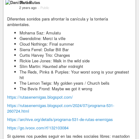
Dani Rutas
2 years ago
–
Public
Diferentes sonidos para afrontar la canícula y la tontería
ambientales.
Mohama Saz: Amulatu
Gwendoline: Merci la ville
Cloud Nothings: Final summer
Sierra Ferrel: Dollar Bill Bar
Curtis Harvey Trio: Changes
Rickie Lee Jones: Walk in the wild side
Slim Martin: Haunted after midnight
The Reds, Pinks & Purples: Your worst song is your greatest
hit
The Lemon Twigs: My golden years / Church bells
The Bevis Frond: Maybe we got it wrong
https://rutasenemigas.blogspot.com/
https://rutasenemigas.blogspot.com/2024/07/programa-531-
260724.html
https://archive.org/details/programa-531-de-rutas-enemigas
https://go.ivoox.com/rf/132103084
Si quieres nos puedes seguir en las redes sociales libres: mastodon