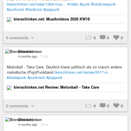
bierschinken.net/news/1264-mus…
#video
#punk
#hardcorepunk
#punkrock
#hardcore
#poppunk
bierschinken.net: Musikvideos 2026 KW18
0 comments
0
0
0
Bierschinken
4 months ago
–
Public
Melonball - Take Care. Deutlich klarer politisch als so manch andere
melodische (Pop)Punkband
bierschinken.net/review/5517-m…
#skatepunk
#punkrock
#poppunk
bierschinken.net Review: Melonball - Take Care
0 comments
0
0
0
Bierschinken
4 months ago
–
Public