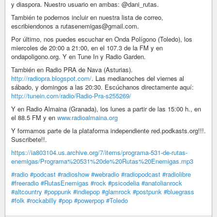
y diaspora. Nuestro usuario en ambas: @dani_rutas.
También te podemos incluir en nuestra lista de correo,
escribiendonos a rutasenemigas@gmail.com.
Por último, nos puedes escuchar en Onda Polígono (Toledo), los
miercoles de 20:00 a 21:00, en el 107.3 de la FM y en
ondapoligono.org. Y en Tune In y Radio Garden.
También en Radio PRA de Nava (Asturias).
http://radiopra.blogspot.com/
. Las medianoches del viernes al
sábado, y domingos a las 20:30. Escúchanos directamente aquí:
http://tunein.com/radio/Radio-Pra-s255269/
Y en Radio Almaina (Granada), los lunes a partir de las 15:00 h., en
el 88.5 FM y en
www.radioalmaina.org
Y formamos parte de la plataforma independiente red.podkasts.org!!!.
Suscribete!!.
https://ia803104.us.archive.org/7/items/programa-531-de-rutas-
enemigas/Programa%20531%20de%20Rutas%20Enemigas.mp3
#radio
#podcast
#radioshow
#webradio
#radiopodcast
#radiolibre
#freeradio
#RutasEnemigas
#rock
#psicodelia
#anatolianrock
#altcountry
#poppunk
#indiepop
#glamrock
#postpunk
#bluegrass
#folk
#rockabilly
#pop
#powerpop
#Toledo