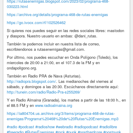
https://rutasenemigas.blogspot.com/2023/02/programa-468-
030223.html
https://archive.org/details/programa-468-de-rutas-enemigas
https://go.ivoox.com/rf/102526462
Si quieres nos puedes seguir en las redes sociales libres: mastodon
y diaspora. Nuestro usuario en ambas: @dani_rutas.
También te podemos incluir en nuestra lista de correo,
escribiendonos a rutasenemigas@gmail.com.
Por último, nos puedes escuchar en Onda Polígono (Toledo), los
miercoles de 20:00 a 21:00, en el 107.3 de la FM y en
ondapoligono.org.
También en Radio PRA de Nava (Asturias).
http://radiopra.blogspot.com/
. Las medianoches del viernes al
sábado, y domingos a las 20:30. Escúchanos directamente aquí:
http://tunein.com/radio/Radio-Pra-s255269/
Y en Radio Almaina (Granada), los martes a partir de las 18:00 h., en
el 88.5 FM y en
www.radioalmaina.org
https://ia804704.us.archive.org/3/items/programa-468-de-rutas-
enemigas/Programa%20468%20de%20Rutas%20Enemigas.mp3
#radio
#podcast
#radioshow
#webradio
#radiopodcast
#radiolibre
#freeradio
#RutasEnemigas
#rock
#punk
#posthardcore
#postpunk