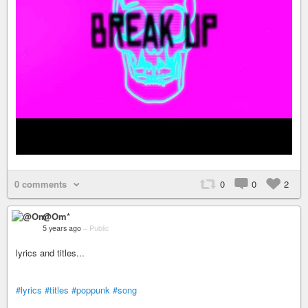
0 comments
0
0
2
@Om*
5 years ago
–
Public
lyrics and titles...
#lyrics
#titles
#poppunk
#song