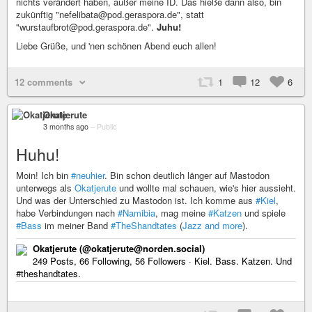
nichts verändert haben, außer meine ID. Das hieße dann also, bin
zukünftig "nefelibata@pod.geraspora.de", statt
"wurstaufbrot@pod.geraspora.de".
Juhu!
Liebe Grüße, und 'nen schönen Abend euch allen!
12 comments
1
12
6
Okatjerute
3 months ago
–
Public
Huhu!
Moin! Ich bin
#neuhier
. Bin schon deutlich länger auf Mastodon
unterwegs als
Okatjerute
und wollte mal schauen, wie's hier aussieht.
Und was der Unterschied zu Mastodon ist. Ich komme aus
#Kiel
,
habe Verbindungen nach
#Namibia
, mag meine
#Katzen
und spiele
#Bass
im meiner Band
#TheShandtates
(
Jazz and more
).
Okatjerute (@okatjerute@norden.social)
249 Posts, 66 Following, 56 Followers · Kiel. Bass. Katzen. Und
#theshandtates.