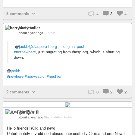
3 comments
4
3
4
harry haller
about a year ago
–
Public
@
jackb@diaspora-fr.org
—
original post
#notnewhere
, just migrating from diasp.org, which is shutting
down.
@
jackb
#newhere
#nouveauici
#neuhier
2 comments
0
2
2
⨇⋒ℾ╬ⅈℼ ℿ
about a year ago
Via mobile
–
Public
Hello friends! (Old and new)
Unfortunately my old pod closed unexpectedly.☹️ (sysad.org) Now I