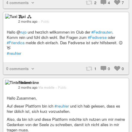
4 comments
2
4
7
Tuxi ⁂
2 months ago
–
Public
Hallo @
rujo
und herzlich willkommen im Club der
#Fedinauten
.
Komm rein und fühl dich wohl. Bei Fragen zum
#Fediverse
oder
#Friendica
melde dich einfach. Das Fediverse ist sehr hilfsbereit. 😊
👋
#neuhier
0 comments
1
0
0
Tintenträne
2 months ago
Via mobile
–
Public
Hallo Zusammen,
Auf dieser Plattform bin ich
#neuhier
und ich hab gelesen, dass es
hier üblich ist, sich kurz vorzustellen.
Also, da bin ich und diese Plattform möchte ich nutzen um mir meine
Gedanken von der Seele zu schreiben, damit ich nicht alles in mir
tragen muss.