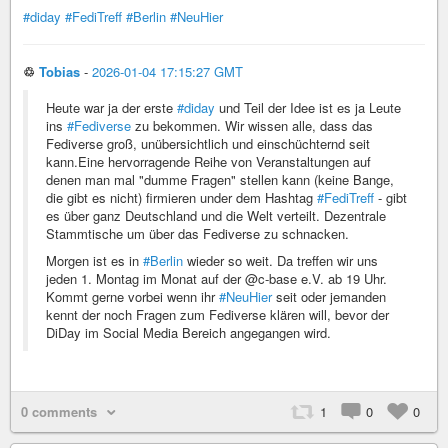
#diday
#FediTreff
#Berlin
#NeuHier
♲
Tobias
-
2026-01-04 17:15:27 GMT
Heute war ja der erste
#diday
und Teil der Idee ist es ja Leute
ins
#Fediverse
zu bekommen. Wir wissen alle, dass das
Fediverse groß, unübersichtlich und einschüchternd seit
kann.Eine hervorragende Reihe von Veranstaltungen auf
denen man mal "dumme Fragen" stellen kann (keine Bange,
die gibt es nicht) firmieren under dem Hashtag
#FediTreff
- gibt
es über ganz Deutschland und die Welt verteilt. Dezentrale
Stammtische um über das Fediverse zu schnacken.
Morgen ist es in
#Berlin
wieder so weit. Da treffen wir uns
jeden 1. Montag im Monat auf der @c-base e.V. ab 19 Uhr.
Kommt gerne vorbei wenn ihr
#NeuHier
seit oder jemanden
kennt der noch Fragen zum Fediverse klären will, bevor der
DiDay im Social Media Bereich angegangen wird.
0 comments
1
0
0