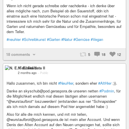
Wenn ich nicht gerade schreibe oder nachdenke - ich denke über
alles mögliche nach, zum Beispiel ob den Sauerstoff, ddn ich
einatme auch eine historische Person schon mal eingeatmet hat -
interessiere ich mich sehr für die Natur und die Zusammenhänge, für
Garten und naturnahen Gemüsebau und für Empathie, besonders auf
dem Teller.
#neuhier
#Schreibkunst
#Garten
#Natur
#Gemüse
#Vegan
18 comments
5
18
12
N. E. Felibata II
2 months ago
–
Public
Hallo zusammen, ich bin nicht
#NeuHier
, sondern eher
#AltHier
;)).
Danke an skyschub@pod.geraspora.de unseren netten
#Podmin
, für
die Möglichkeit endlich mal diesen lästigen alten usernamen
"@wurstaufbrot" loszuwerden! (entstanden aus ner "Schnapsidee"
als ich mich damals auf diesem Pod hier angemeldet habe :)
Also für alle die mich kennen, und mit mir teilen,
@wurstaufbrot@pod.geraspora.de ist mein alter Account. Und wenn
Denis den Alten Account auf den Neuen umgezogen hat, sollte sich