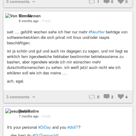
0 comments
1
0
0
Von Sinnen
6 months ago
–
Public
seit .... gefühlt wochen sehe ich hier nur mehr
#NeuHier
beiträge von
softwarentwicklern die sich privat mit linux und/oder raspis
beschäftigen.
ist ja schön und gut und auch nix dagegen zu sagen, und mir liegt es
wirklich fern irgendwelche liebhaber bestimmter betriebsssteme zu
bashen, aber irgendwie würde ich mir wünschen mehr
durschnittsmenschen zu sehen. ich weiß jetzt auch nicht wie ich
erklären soll wie ich das meine ....
ach, egal.
3 comments
0
3
4
jesuiSatire
7 months ago
–
Public
It's your personal
#DiDay
and you
#didIT
?
.. das hast du
#DUTgemacht
!