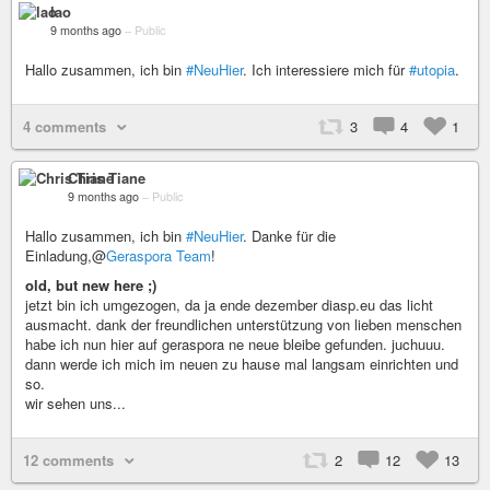
lao
9 months ago
–
Public
Hallo zusammen, ich bin
#NeuHier
. Ich interessiere mich für
#utopia
.
4 comments
3
4
1
Chris Tiane
9 months ago
–
Public
Hallo zusammen, ich bin
#NeuHier
. Danke für die
Einladung,@
Geraspora Team
!
old, but new here ;)
jetzt bin ich umgezogen, da ja ende dezember diasp.eu das licht
ausmacht. dank der freundlichen unterstützung von lieben menschen
habe ich nun hier auf geraspora ne neue bleibe gefunden. juchuuu.
dann werde ich mich im neuen zu hause mal langsam einrichten und
so.
wir sehen uns...
12 comments
2
12
13