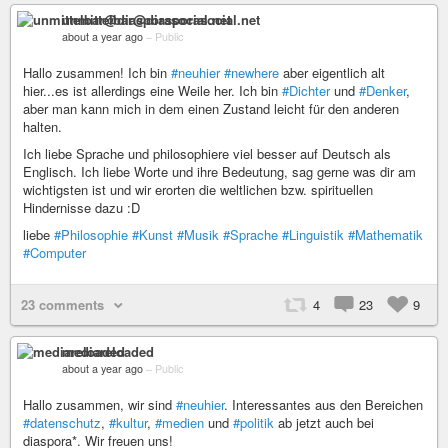
unmittelbar@diasporasocial.net
about a year ago
–
Public
Hallo zusammen! Ich bin
#neuhier
#newhere
aber eigentlich alt
hier...es ist allerdings eine Weile her. Ich bin
#Dichter
und
#Denker
,
aber man kann mich in dem einen Zustand leicht für den anderen
halten.
Ich liebe Sprache und philosophiere viel besser auf Deutsch als
Englisch. Ich liebe Worte und ihre Bedeutung, sag gerne was dir am
wichtigsten ist und wir erorten die weltlichen bzw. spirituellen
Hindernisse dazu :D
liebe
#Philosophie
#Kunst
#Musik
#Sprache
#Linguistik
#Mathematik
#Computer
23 comments
4
23
9
mediareloaded
about a year ago
–
Public
Hallo zusammen, wir sind
#neuhier
. Interessantes aus den Bereichen
#datenschutz
,
#kultur
,
#medien
und
#politik
ab jetzt auch bei
diaspora*. Wir freuen uns!