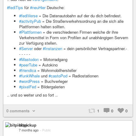
#fediTips
für
#neuHier
Deutsche:
#fediVerse
= Die Datenautobahn auf der du dich befindest.
#activityPub
= Die Straßenverkehrsordnung an die sich alle
Plattformen halten sollten.
#Plattformen
= die verschiedenen Firmen welche dir ihre
Verkehrsmittel in Form von Profilen auf unabhängigen Servern
zur Verfügung stellen.
#Server
oder
#Instanzen
= dein persönlicher Vertragspartner.-
- - - - -
#Mastodon
= Motorradgang
#peerTube
= Autokino
#friendica
= Wohnmobilhersteller
#funkWhale
und
#castoPod
= Radiostationen
#wordPress
= Buchverleger
#pixelFed
= Bildergalerien
.. und so weiter und so fort ..
0 comments
1
0
0
bitpickup
7 months ago
–
Public