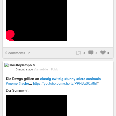
0 comments
0
0
3
Christoph S
3 months ago
Via mobile
–
Public
Die Dawgs grillen an
#lustig
#witzig
#funny
#tiere
#animals
#meme
#lache
...
https://youtube.com/shorts/PPNBaSCx5hI
?
Der Sommerhit!