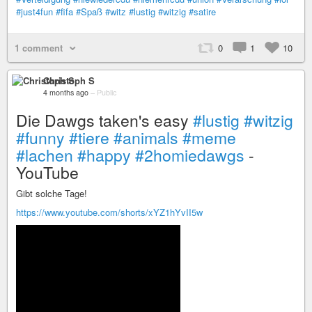
#just4fun
#fifa
#Spaß
#witz
#lustig
#witzig
#satire
1 comment
0
1
10
Christoph S
4 months ago
–
Public
Die Dawgs taken's easy
#lustig
#witzig
#funny
#tiere
#animals
#meme
#lachen
#happy
#2homiedawgs
-
YouTube
Gibt solche Tage!
https://www.youtube.com/shorts/xYZ1hYvII5w