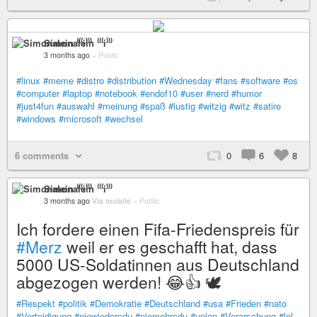
Simonalein ⁽⁽⁽i⁾⁾⁾
3 months ago
–
Public
#linux
#meme
#distro
#distribution
#Wednesday
#fans
#software
#os
#computer
#laptop
#notebook
#endof10
#user
#nerd
#humor
#just4fun
#auswahl
#meinung
#spaß
#lustig
#witzig
#witz
#satire
#windows
#microsoft
#wechsel
6 comments
0
6
8
Simonalein ⁽⁽⁽i⁾⁾⁾
3 months ago
Via mobile
–
Public
Ich fordere einen Fifa-Friedenspreis für
#Merz
weil er es geschafft hat, dass
5000 US-Soldatinnen aus Deutschland
abgezogen werden! 😂👍 🕊️
#Respekt
#politik
#Demokratie
#Deutschland
#usa
#Frieden
#nato
#Verteidigung
#niewiedercdu
#niemehrcdu
#union
#Verarschung
#lol