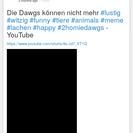
3 months ago
–
Public
Die Dawgs können nicht mehr
#lustig
#witzig
#funny
#tiere
#animals
#meme
#lachen
#happy
#2homiedawgs
-
YouTube
https://www.youtube.com/shorts/8s-Jd7_VT1Q