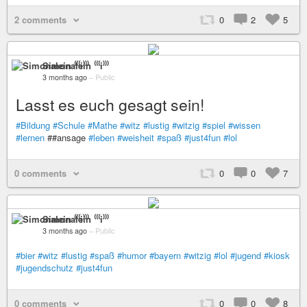
2 comments
0
2
5
Simonalein ⁽⁽⁽i⁾⁾⁾
3 months ago
–
Public
Lasst es euch gesagt sein!
#Bildung
#Schule
#Mathe
#witz
#lustig
#witzig
#spiel
#wissen
#lernen
##ansage
#leben
#weisheit
#spaß
#just4fun
#lol
0 comments
0
0
7
Simonalein ⁽⁽⁽i⁾⁾⁾
3 months ago
–
Public
#bier
#witz
#lustig
#spaß
#humor
#bayern
#witzig
#lol
#jugend
#kiosk
#jugendschutz
#just4fun
0 comments
0
0
8