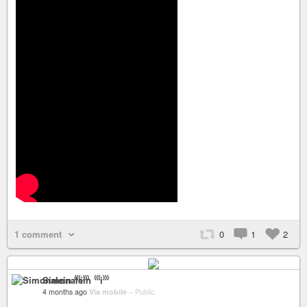
1 comment
0
1
2
Simonalein ⁽⁽⁽i⁾⁾⁾
4 months ago
Via mobile
–
Public