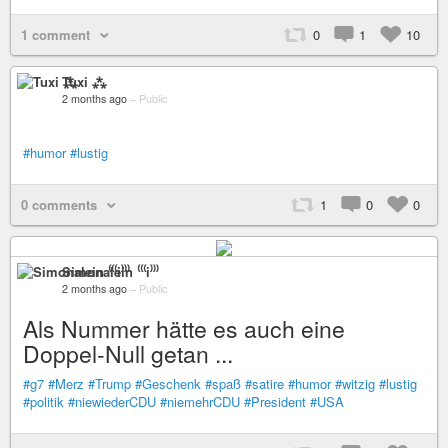
1 comment
0
1
10
Tuxi ⁂
2 months ago
–
Public
#humor
#lustig
0 comments
1
0
0
Simonalein ⁽⁽⁽i⁾⁾⁾
2 months ago
–
Public
Als Nummer hätte es auch eine
Doppel-Null getan ...
#g7
#Merz
#Trump
#Geschenk
#spaß
#satire
#humor
#witzig
#lustig
#politik
#niewiederCDU
#niemehrCDU
#President
#USA