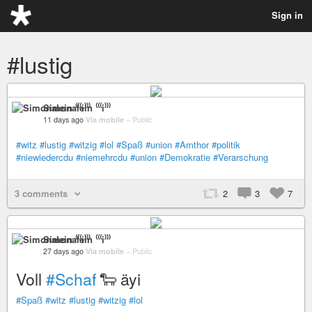
Sign in
#lustig
Simonalein ⁽⁽⁽i⁾⁾⁾
11 days ago
Via mobile
–
Public
#witz
#lustig
#witzig
#lol
#Spaß
#union
#Amthor
#politik
#niewiedercdu
#niemehrcdu
#union
#Demokratie
#Verarschung
3 comments
2
3
7
Simonalein ⁽⁽⁽i⁾⁾⁾
27 days ago
Via mobile
–
Public
Voll
#Schaf
🐑 äyi
#Spaß
#witz
#lustig
#witzig
#lol