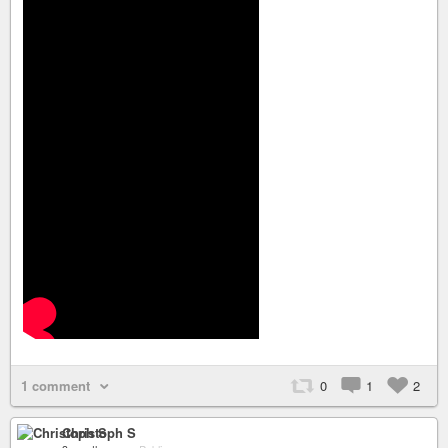
1 comment
0
1
2
Christoph S