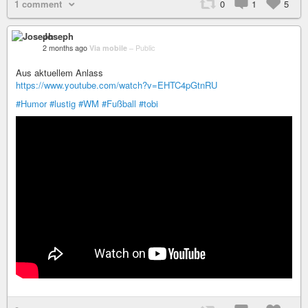
1 comment
0
1
5
Joseph
2 months ago
Via mobile
–
Public
Aus aktuellem Anlass
https://www.youtube.com/watch?v=EHTC4pGtnRU
#Humor
#lustig
#WM
#Fußball
#tobi