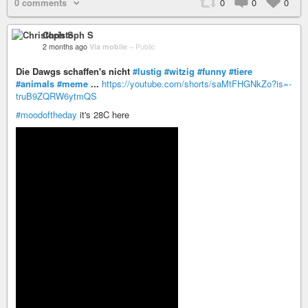
0 comments
0
0
0
Christoph S
2 months ago
Via mobile
–
Public
Die Dawgs schaffen's nicht
#lustig
#witzig
#funny
#tiere
#animals
#meme
...
https://youtube.com/shorts/saMtFHGNkZo?is=-
truB9ZQRW6ytmQS
#moodoftheday
it's 28C here