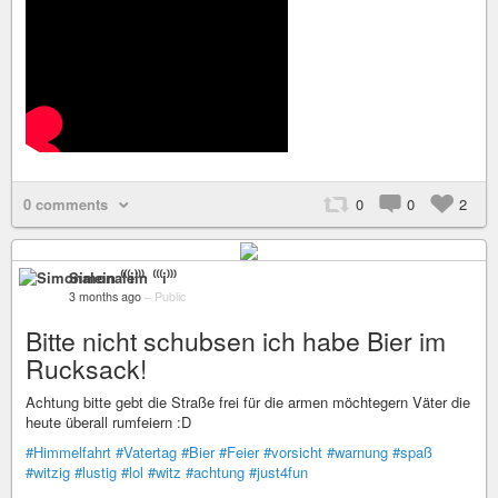
0 comments
0
0
2
Simonalein ⁽⁽⁽i⁾⁾⁾
3 months ago
–
Public
Bitte nicht schubsen ich habe Bier im
Rucksack!
Achtung bitte gebt die Straße frei für die armen möchtegern Väter die
heute überall rumfeiern :D
#Himmelfahrt
#Vatertag
#Bier
#Feier
#vorsicht
#warnung
#spaß
#witzig
#lustig
#lol
#witz
#achtung
#just4fun