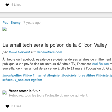
5 Likes
Paul Bramy
-
7 years ago
La small tech sera le poison de la Silicon Valley
par
Millie Servant
sur
usbeketrica.com
À l’heure où Facebook essaie de se dépêtrer de ses affaires de chiffrement
publique la vie privée des utilisateurs d’Android TV, l’activiste
Aral Balkan
re
surveillance », en amont de sa venue à Lille le 21 mars à l’occasion du G
#montpellier
#libre
#internet
#logiciel
#logicielslibres
#libre
#libriste
#
#réseaux_sociaux
#gafam
Venez tester le futur
Retrouvez tous les jours l'actualité du monde qui vient.
3 Likes