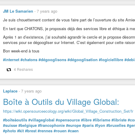
JM Le Samarien
-
7 years ago
Je suis chouettement content de vous faire part de l’ouverture du site Am
En tant que CHATONS, je proposais déjà des services libre et éthique à m
Après 1 an d’existence, j’ai souhaité agrandir le cercle et je propose dèso
services pour se dégoogliser sur Internet. C’est également pour cette raison
Bon week-end à tous
#internet
#chatons
#dégooglisons
#dégooglisation
#logiciellibre
#debi
4 Reshares
Laplace
-
7 years ago
Boîte à Outils du Village Global:
https://wiki.opensourceecology.org/wiki/Global_Village_Construction_Set/fr
#boîteàoutils
#villageglobal
#opensource
#libre
#librisme
#libriste
#co
#suisse
#belgique
#francophonie
#europe
#paris
#lyon
#bruxelles
#ge
#photo
#kit
#brest
#rennes
#rouen
#caen