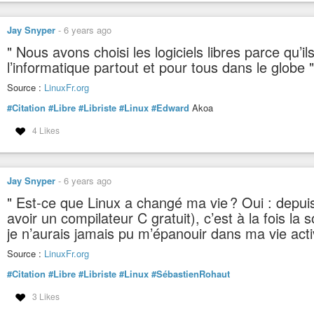
Jay Snyper
-
6 years ago
" Nous avons choisi les logiciels libres parce qu’
l’informatique partout et pour tous dans le glob
Source :
LinuxFr.org
#Citation
#Libre
#Libriste
#Linux
#Edward
Akoa
4 Likes
Jay Snyper
-
6 years ago
" Est‑ce que Linux a changé ma vie ? Oui : depuis
avoir un compilateur C gratuit), c’est à la fois l
je n’aurais jamais pu m’épanouir dans ma vie ac
Source :
LinuxFr.org
#Citation
#Libre
#Libriste
#Linux
#SébastienRohaut
3 Likes