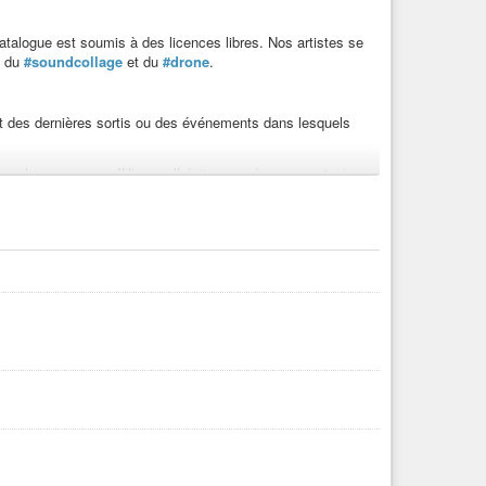
atalogue est soumis à des licences libres. Nos artistes se
, du
#soundcollage
et du
#drone
.
t des dernières sortis ou des événements dans lesquels
uels nous nous affilions, n’hésitez pas à nous contacter
.
ecording
#noise
#freeculture
#free
#art
#artlibre
#freeart