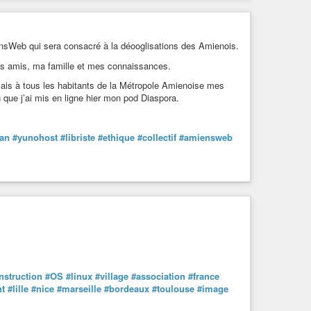
iensWeb qui sera consacré à la déooglisations des Amienois.
es amis, ma famille et mes connaissances.
rmais à tous les habitants de la Métropole Amienoise mes
 que j’ai mis en ligne hier mon pod Diaspora.
an
#yunohost
#libriste
#ethique
#collectif
#amiensweb
nstruction
#OS
#linux
#village
#association
#france
nt
#lille
#nice
#marseille
#bordeaux
#toulouse
#image