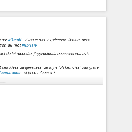
u sur
#Gmail
, j’évoque mon expérience “libriste” avec
ition du mot
#libriste
avant de lui répondre, j’apprécierais beaucoup vos avis,
t des idées dangereuses, du style “oh ben c’est pas grave
#camarades
, si je ne m’abuse ?
___
on dits «propriétaires» qui trustent l’informatique grand
ube
, etc), aussi appelés
#GAFAM
’s
 ces «sociétés» sont par ailleurs liées, pas besoin d’être
le, il faut avoir un compte Google et qu’il soit ouvert. Ca
pora
* où j’ai atterri précisément pour sortir des GAFAMs, la «