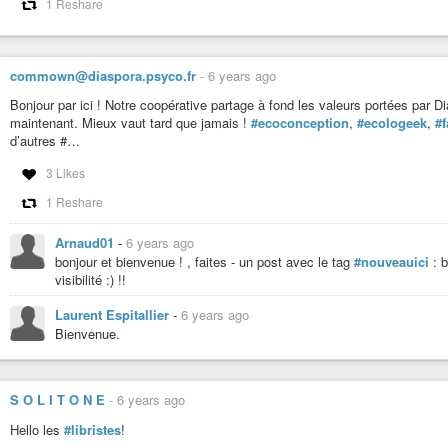
1 Reshare
commown@diaspora.psyco.fr
-
6 years ago
Bonjour par ici ! Notre coopérative partage à fond les valeurs portées par
maintenant. Mieux vaut tard que jamais !
#ecoconception
,
#ecologeek
,
#
d’autres #…
3 Likes
1 Reshare
Arnaud01
-
6 years ago
bonjour et bienvenue ! , faites - un post avec le tag
#nouveauici
: b
visibilité :) !!
Laurent Espitallier
-
6 years ago
Bienvenue.
S O L I T O N E
-
6 years ago
Hello les
#libristes
!