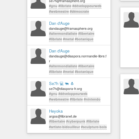
se7h@framasphere.org
#gnu
#libriste
#développeurweb
#webmestre
#démocrate
Dan d'Auge
dandauge@framasphere.org
#altermondialiste
#libertaire
#libriste
#metal
#botanique
Dan d'Auge
dandauge@diaspora.normandie-libre.f
r
#altermondialiste
#libertaire
#libriste
#metal
#botanique
Se7h 💻 🐃 🐧
se7h@diaspora-fr.org
#gnu
#développeurweb
#webmestre
#libriste
#nintendo
Heyoka
argos@libranet.de
#libertaire
#cyberpunk
#libriste
#artiste-bidouilleur
#sculpture-bois