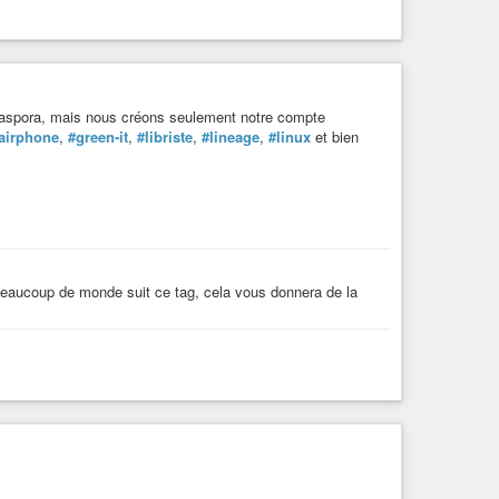
 Diaspora, mais nous créons seulement notre compte
fairphone
,
#green-it
,
#libriste
,
#lineage
,
#linux
et bien
eaucoup de monde suit ce tag, cela vous donnera de la