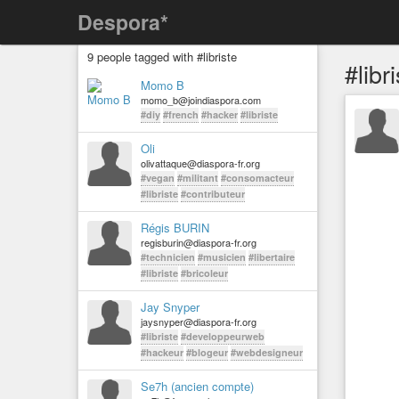
Despora*
9 people tagged with #libriste
#libr
Momo B
momo_b@joindiaspora.com
#diy
#french
#hacker
#libriste
Oli
olivattaque@diaspora-fr.org
#vegan
#militant
#consomacteur
#libriste
#contributeur
Régis BURIN
regisburin@diaspora-fr.org
#technicien
#musicien
#libertaire
#libriste
#bricoleur
Jay Snyper
jaysnyper@diaspora-fr.org
#libriste
#developpeurweb
#hackeur
#blogeur
#webdesigneur
Se7h (ancien compte)