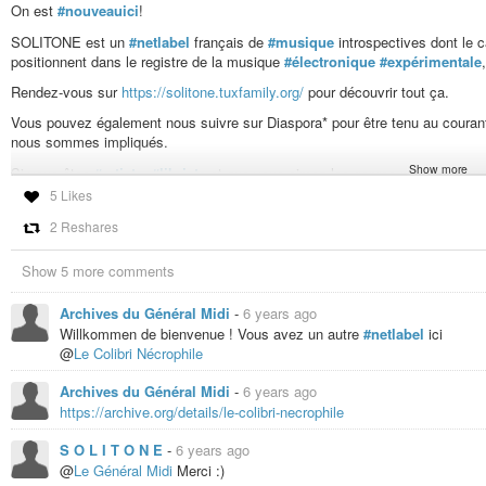
On est
#nouveauici
!
SOLITONE est un
#netlabel
français de
#musique
introspectives dont le c
positionnent dans le registre de la musique
#électronique
#expérimentale
Rendez-vous sur
https://solitone.tuxfamily.org/
pour découvrir tout ça.
Vous pouvez également nous suivre sur Diaspora* pour être tenu au couran
nous sommes impliqués.
Show more
Si vous êtes
#artiste
,
#libriste
et que vous aimez les genres musicaux auxq
pour nous proposer un album, et nous étudierons la question avec attention
5 Likes
2 Reshares
#plunderphonique
#drone
#ambient
#experimental
#electronic
#fieldr
Show 5 more comments
#libre
#culturelibre
Archives du Général Midi
-
6 years ago
Willkommen de bienvenue ! Vous avez un autre
#netlabel
ici
@
Le Colibri Nécrophile
Archives du Général Midi
-
6 years ago
https://archive.org/details/le-colibri-necrophile
S O L I T O N E
-
6 years ago
@
Le Général Midi
Merci :)