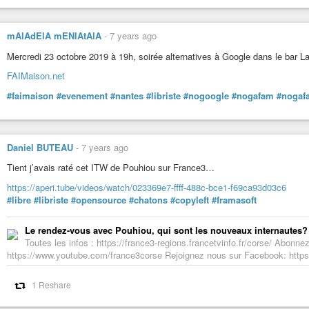
mAlAdElA mENlAtAlA
-
7 years ago
Mercredi 23 octobre 2019 à 19h, soirée alternatives à Google dans le bar L
FAIMaison.net
#faimaison
#evenement
#nantes
#libriste
#nogoogle
#nogafam
#nogaf
Daniel BUTEAU
-
7 years ago
Tient j’avais raté cet ITW de Pouhiou sur France3…
https://aperi.tube/videos/watch/023369e7-ffff-488c-bce1-f69ca93d03c6
#libre
#libriste
#opensource
#chatons
#copyleft
#framasoft
Le rendez-vous avec Pouhiou, qui sont les nouveaux internautes?
Toutes les infos : https://france3-regions.francetvinfo.fr/corse/ Abonn
https://www.youtube.com/france3corse Rejoignez nous sur Facebook: https
1 Reshare