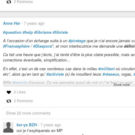
2 Reshares
Anne Har
-
7 years ago
#question
#help
#librisme
#libriste
A l’occasion d’un échange suite à un
#piratage
que je n’ai encore jamais v
#Framasphère
/
#Diaspora
*, et mon interlocutrice me demande une
défin
Ca fait une heure que j’écris, j’ai tenté d’être la plus claire possible, mais 
corrections éventuelle, simplification…
En effet, c’est un de ces nombreux cas dans le milieu
#militant
où circulen
etc”, alors qu’en tant qu’
#activiste
(s) ile mouillent leurs
#réseaux
, orgas,
-
Mille
#mercis
d’avance. Ca me permetra aussi de voir si j’“ai bon” ou quoi.
Show more
2 Likes
LIBRISTES :
2 Reshares
Ce sont des gens qui sortent des logiciels, licences ou systèmes d’exploitati
public :
#Google
,
#Apple
,
#Facebook
,
#Amazon
,
#Microsoft
, (
#Yout
Show 22 more comments
(
https://en.wikipedia.org/wiki/Big_Four_tech_companies
). Il est prouvé que
docteur en maths : si tu veux laisser une appréciation sur Youtube par exemp
ker-ys BZH
-
7 years ago
s’appelle aussi, entre «libristes», comme le réseau
#Framasphère
/
#DIas
#dégoogelisation
».
oui je t’expliquerais en MP