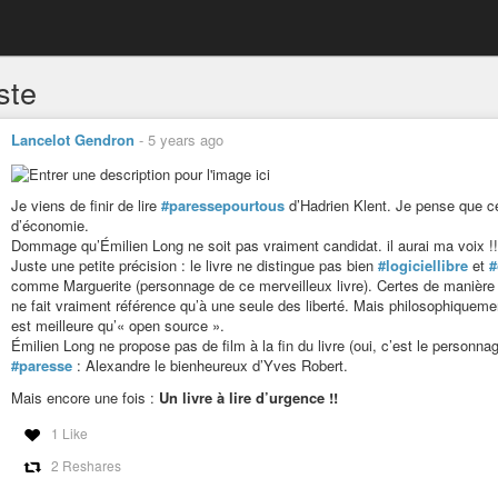
iste
Lancelot Gendron
-
5 years ago
Je viens de finir de lire
#paressepourtous
d’Hadrien Klent. Je pense que ce
d’économie.
Dommage qu’Émilien Long ne soit pas vraiment candidat. il aurai ma voix !!
Juste une petite précision : le livre ne distingue pas bien
#logiciellibre
et
#
comme Marguerite (personnage de ce merveilleux livre). Certes de manièr
ne fait vraiment référence qu’à une seule des liberté. Mais philosophiquement
est meilleure qu’« open source ».
Émilien Long ne propose pas de film à la fin du livre (oui, c’est le personnage
#paresse
: Alexandre le bienheureux d’Yves Robert.
Mais encore une fois :
Un livre à lire d’urgence !!
1 Like
2 Reshares