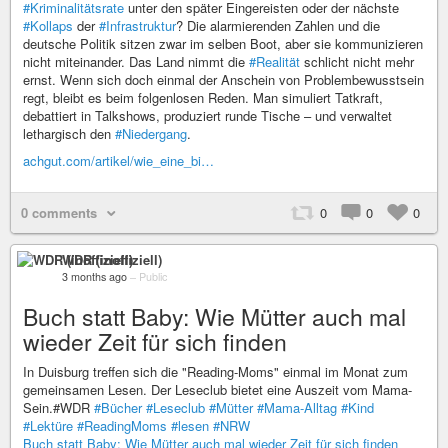
#Kriminalitätsrate
unter den später Eingereisten oder der nächste
#Kollaps
der
#Infrastruktur
? Die alarmierenden Zahlen und die
deutsche Politik sitzen zwar im selben Boot, aber sie kommunizieren
nicht miteinander. Das Land nimmt die
#Realität
schlicht nicht mehr
ernst. Wenn sich doch einmal der Anschein von Problembewusstsein
regt, bleibt es beim folgenlosen Reden. Man simuliert Tatkraft,
debattiert in Talkshows, produziert runde Tische – und verwaltet
lethargisch den
#Niedergang
.
achgut.com/artikel/wie_eine_bi…
0 comments
0
0
0
WDR (inoffiziell)
3 months ago
–
Public
Buch statt Baby: Wie Mütter auch mal
wieder Zeit für sich finden
In Duisburg treffen sich die "Reading-Moms" einmal im Monat zum
gemeinsamen Lesen. Der Leseclub bietet eine Auszeit vom Mama-
Sein.#WDR
#Bücher
#Leseclub
#Mütter
#Mama-Alltag
#Kind
#Lektüre
#ReadingMoms
#lesen
#NRW
Buch statt Baby: Wie Mütter auch mal wieder Zeit für sich finden