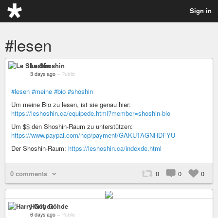
Sign in
#lesen
Le Shoshin
3 days ago
–
Public
#lesen
#meine
#bio
#shoshin
Um meine Bio zu lesen, ist sie genau hier:
https://leshoshin.ca/equipede.html?member=shoshin-bio
Um $$ den Shoshin-Raum zu unterstützen:
https://www.paypal.com/ncp/payment/GAKUTAGNHDFYU
Der Shoshin-Raum:
https://leshoshin.ca/indexde.html
0 comments
0
0
0
Harry Göhde
6 days ago
–
Public