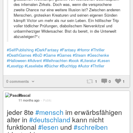
des infernalen Zirkels. Doch was, wenn die versprochene
zweite Chance nur eine weitere Illusion ist? Zwischen anderen
Menschen, grotesken Kreaturen und seinen eigenen Sünden
kämpft Victor um mehr als nur sein Leben. Ein höllischer Trip
voller tödlicher Prüfungen, diabolischem Nervenkitzel und
unbarmherziger Widersacher. Bist du bereit, in die Unterwelt
abzusteigen?“<
#SelfPublishing
#DarkFantasy
#Fantasy
#Horror
#Thriller
#DeathGames
#BoD
#Game
#Games
#Steam
#Geschenke
#Halloween
#Advent
#Weihnachten
#book
#Literatur
#Lesen
#Lesetipp
#Leseliebe
#Bücher
#Buchtipp
#Autor
#Thriller
0 comments
1
0
1
Pascal
11 months ago
–
Public
jeder 8te
#mensch
im erwärbsfähigen
alter in
#deutschland
kann nicht
funktional
#lesen
und
#schreiben