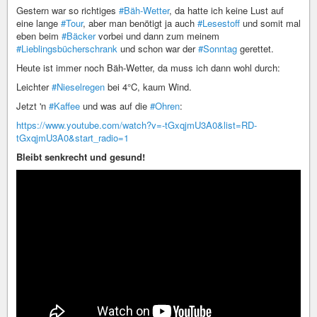
Gestern war so richtiges
#Bäh-Wetter
, da hatte ich keine Lust auf
eine lange
#Tour
, aber man benötigt ja auch
#Lesestoff
und somit mal
eben beim
#Bäcker
vorbei und dann zum meinem
#Lieblingsbücherschrank
und schon war der
#Sonntag
gerettet.
Heute ist immer noch Bäh-Wetter, da muss ich dann wohl durch:
Leichter
#Nieselregen
bei 4°C, kaum Wind.
Jetzt 'n
#Kaffee
und was auf die
#Ohren
:
https://www.youtube.com/watch?v=-tGxqjmU3A0&list=RD-
tGxqjmU3A0&start_radio=1
Bleibt senkrecht und gesund!