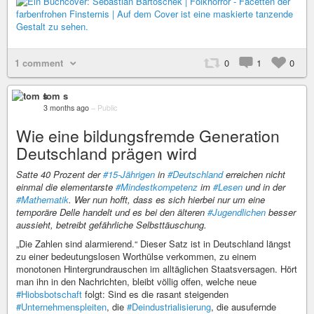
1 comment
0
1
0
tom s
3 months ago
–
Public
Wie eine bildungsfremde Generation
Deutschland prägen wird
Satte 40 Prozent der
#15-Jährigen
in
#Deutschland
erreichen nicht
einmal die elementarste
#Mindestkompetenz
im
#Lesen
und in der
#Mathematik
. Wer nun hofft, dass es sich hierbei nur um eine
temporäre Delle handelt und es bei den älteren
#Jugendlichen
besser
aussieht, betreibt gefährliche Selbsttäuschung.
„Die Zahlen sind alarmierend.“ Dieser Satz ist in Deutschland längst
zu einer bedeutungslosen Worthülse verkommen, zu einem
monotonen Hintergrundrauschen im alltäglichen Staatsversagen. Hört
man ihn in den Nachrichten, bleibt völlig offen, welche neue
#Hiobsbotschaft
folgt: Sind es die rasant steigenden
#Unternehmenspleiten
, die
#Deindustrialisierung
, die ausufernde