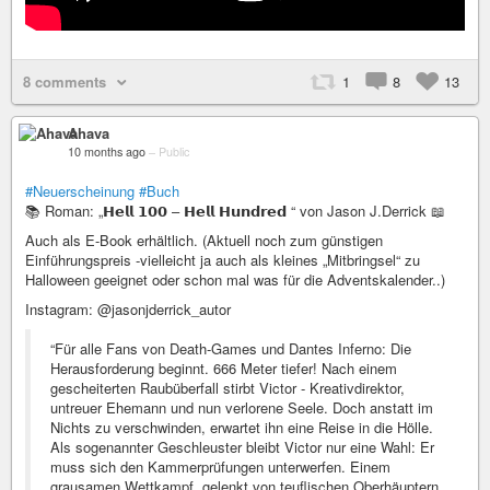
8 comments
1
8
13
Ahava
10 months ago
–
Public
#Neuerscheinung
#Buch
📚 Roman: „𝗛𝗲𝗹𝗹 𝟭𝟬𝟬 – 𝗛𝗲𝗹𝗹 𝗛𝘂𝗻𝗱𝗿𝗲𝗱 “ von Jason J.Derrick 📖
Auch als E-Book erhältlich. (Aktuell noch zum günstigen
Einführungspreis -vielleicht ja auch als kleines „Mitbringsel“ zu
Halloween geeignet oder schon mal was für die Adventskalender..)
Instagram: @jasonjderrick_autor
“Für alle Fans von Death-Games und Dantes Inferno: Die
Herausforderung beginnt. 666 Meter tiefer! Nach einem
gescheiterten Raubüberfall stirbt Victor - Kreativdirektor,
untreuer Ehemann und nun verlorene Seele. Doch anstatt im
Nichts zu verschwinden, erwartet ihn eine Reise in die Hölle.
Als sogenannter Geschleuster bleibt Victor nur eine Wahl: Er
muss sich den Kammerprüfungen unterwerfen. Einem
grausamen Wettkampf, gelenkt von teuflischen Oberhäuptern