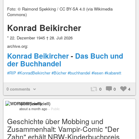
Foto: © Raimond Spekking / CC BY-SA 4.0 (via Wikimedia
Commons)
Konrad Beikircher
* 22. Dezember 1945 † 28. Juli 2026
archive.org:
Konrad Beikircher
-
Das Buch und
der Buchhandel
#RIP
#KonradBeikircher
#Bücher
#buchhandel
#lesen
#kabarett
0 comments
0
0
4
WDR (inoffiziell)
about a month ago
–
Public
Geschichte über Mobbing und
Zusammenhalt: Vampir-Comic "Der
Zahn" erhält NRW-Kinderbuchpreis