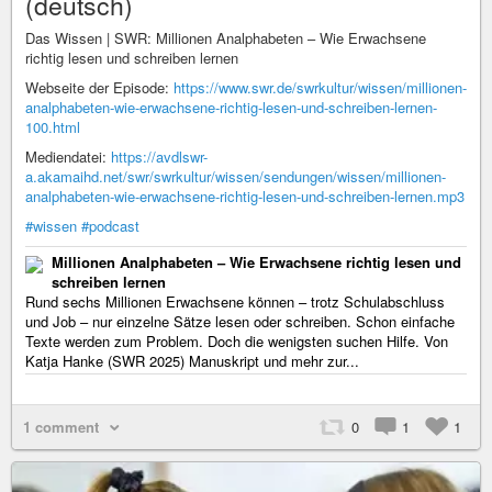
(deutsch)
Das Wissen | SWR: Millionen Analphabeten – Wie Erwachsene
richtig lesen und schreiben lernen
Webseite der Episode:
https://www.swr.de/swrkultur/wissen/millionen-
analphabeten-wie-erwachsene-richtig-lesen-und-schreiben-lernen-
100.html
Mediendatei:
https://avdlswr-
a.akamaihd.net/swr/swrkultur/wissen/sendungen/wissen/millionen-
analphabeten-wie-erwachsene-richtig-lesen-und-schreiben-lernen.mp3
#wissen
#podcast
Millionen Analphabeten – Wie Erwachsene richtig lesen und
schreiben lernen
Rund sechs Millionen Erwachsene können – trotz Schulabschluss
und Job – nur einzelne Sätze lesen oder schreiben. Schon einfache
Texte werden zum Problem. Doch die wenigsten suchen Hilfe. Von
Katja Hanke (SWR 2025) Manuskript und mehr zur...
1 comment
0
1
1