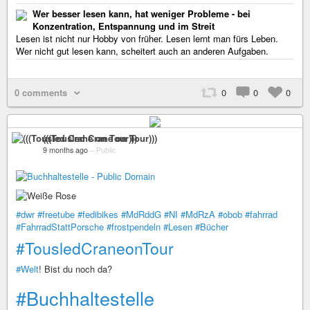
Wer besser lesen kann, hat weniger Probleme - bei
Konzentration, Entspannung und im Streit
Lesen ist nicht nur Hobby von früher. Lesen lernt man fürs Leben.
Wer nicht gut lesen kann, scheitert auch an anderen Aufgaben.
0 comments
0
0
0
(((Tousled Crane on Tour)))
9 months ago
–
Public
#dwr
#freetube
#fedibikes
#MdRddG
#NI
#MdRzA
#obob
#fahrrad
#FahrradStattPorsche
#frostpendeln
#Lesen
#Bücher
#TousledCraneonTour
#Welt
! Bist du noch da?
#Buchhaltestelle