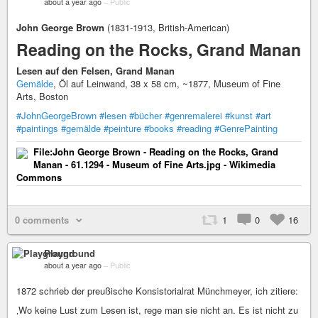
about a year ago
–
Public
John George Brown
(1831-1913, British-American)
Reading on the Rocks, Grand Manan
Lesen auf den Felsen, Grand Manan
Gemälde
, Öl auf Leinwand, 38 x 58 cm, ~1877, Museum of Fine
Arts, Boston
#JohnGeorgeBrown
#lesen
#bücher
#genremalerei
#kunst
#art
#paintings
#gemälde
#peinture
#books
#reading
#GenrePainting
File:John George Brown - Reading on the Rocks, Grand
Manan - 61.1294 - Museum of Fine Arts.jpg - Wikimedia
Commons
0 comments
1
0
16
Playground
about a year ago
–
Public
1872 schrieb der preußische Konsistorialrat Münchmeyer, ich zitiere:
‚Wo keine Lust zum Lesen ist, rege man sie nicht an. Es ist nicht zu