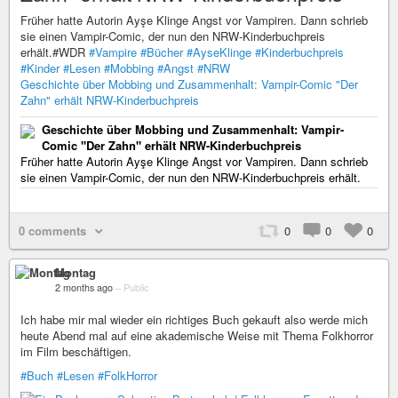
Früher hatte Autorin Ayşe Klinge Angst vor Vampiren. Dann schrieb
sie einen Vampir-Comic, der nun den NRW-Kinderbuchpreis
erhält.#WDR
#Vampire
#Bücher
#AyseKlinge
#Kinderbuchpreis
#Kinder
#Lesen
#Mobbing
#Angst
#NRW
Geschichte über Mobbing und Zusammenhalt: Vampir-Comic "Der
Zahn" erhält NRW-Kinderbuchpreis
Geschichte über Mobbing und Zusammenhalt: Vampir-
Comic "Der Zahn" erhält NRW-Kinderbuchpreis
Früher hatte Autorin Ayşe Klinge Angst vor Vampiren. Dann schrieb
sie einen Vampir-Comic, der nun den NRW-Kinderbuchpreis erhält.
0 comments
0
0
0
Montag
2 months ago
–
Public
Ich habe mir mal wieder ein richtiges Buch gekauft also werde mich
heute Abend mal auf eine akademische Weise mit Thema Folkhorror
im Film beschäftigen.
#Buch
#Lesen
#FolkHorror