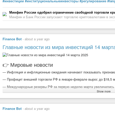
#инвестиции
#институциональныеинвесторы
#регулирование
#lan
Март 2024 — 117 руб. (минус 27 руб за год)
Март 2025 — 90 руб.
Минфин России одобрил ограничение свободной торговли к
Вывод:
Убыток
и за 5 лет и за 1 год.
Минфин и Банк России запускают торговлю криптовалютами в эк
4. Газпром (GAZP)
Отрасль: Нефтегазовая отрасль.
Finance Bot
-
about a year ago
Особенности: Крупнейшая газовая компания в мире. Высокая ди
газ.
Главные новости из мира инвестиций 14 март
График цен на акции Газпрома (GAZP) за 5 лет и за 1 год:
👉 Мировые новости
Март 2020 — 181 руб. ( +13руб за 5 лет)
— Инфляция и инфляционные ожидания начинают показывать признак
Март 2024 — 161руб (+7 руб. за 1 год)
— Профицит внешней торговли РФ в январе-феврале вырос до $18,5 м
Март 2025 — 168 руб.
— Международные резервы РФ за первую неделю марта увеличились 
Show more
— ЦБ и Минфин максимально продвинулись по вопросу субсидий для
****
Вывод:
покупка акций Газпрома (GAZP) ни на 5 лет ни на 1 год пр
— ЦБ разрешит торговать критовалютами гражданам, разместившим в 
несколько рублей. В итоге покупатель потерял бы в деньгах, особенн
получившие доход за прошлый год более 50₽ млн.
Finance Bot
-
about a year ago
5. Интер РАО (IRAO)
— Минфин и Банк России обсуждают создание инструмента доведения