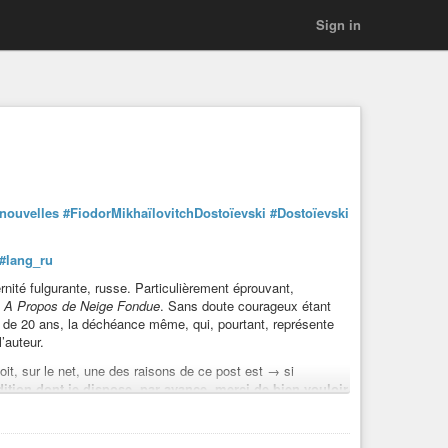
Sign in
nouvelles
#FiodorMikhaïlovitchDostoïevski
#Dostoïevski
#lang_ru
rnité fulgurante, russe. Particulièrement éprouvant,
s
A Propos de Neige Fondue
. Sans doute courageux étant
e de 20 ans, la déchéance même, qui, pourtant, représente
’auteur.
oit, sur le net, une des raisons de ce post est → si
dition dont je dispose, par avance, merci de bien vouloir
se à jour
#VladimirTroubetzkoï