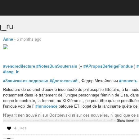
g_ru
Anne
-
5 months ago
#vendredilecture
#NotesDunSouterrain
(+
#AProposDeNeigeFondue
)
#
#lang_fr
#Записки-из-подполья
#Достоевский
, Фёдор Михайлович
#повесть
Relecture de ce chef d’oeuvre incontesté de philosophie littéraire, à la mode
notamment dans le traitement de l’unique personnage féminin de Lisa, dan
donné le contexte, la femme, au XIX!ème s., ne peut être qu’une prostitué
l’unique voix de l’
#Innocence
bafouée ET l’objet de la lancinante quête de l
N’ayant rien trouvé ni sur Dostoïevski ni sur ces nouvelles, ni quoi que ce s
quelqu’un a une
explication de texte complémentaire à celle qu’offre l’é
Show more
le
#partager
ici ou en mp.
4 Likes
édition
#Flammarion
1992
#traducteur
#TzvetanTodorov
et
#LilyDenis
mi