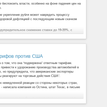
 беспокоить власти, особенно на фоне падения цен на
вет! Настроения меняются моментально. Вчера индекс
ю.
ение на вечерней сессии. На утренней сессии акции
ое укрепление рубля может навредить процессу
нездоровой дефляцией с последующим новым скачком
ая дивидендная доходность. Доходность зависит от цен
дупредительное снижение ставки до 19-20%, с
 от снижения инфляции и темпов кредитования.
ь в 50%, и 75%, если рубль к заседанию успеет
есла бы покупателю прибыли. Наоборот, он потерял бы в
тарифов против США
ценах, и для того, чтобы заработать, покупать
о том, что она “подвержена” ответным тарифам.
 привести к удорожанию производства автомобилей в
чные ОФЗ. С точки зрения долгосрочного инвестора
ю, но предупредила, что американские экспортеры
 корпоративные облигации.
ы реагируют на торговые действия США”.
форекс
#lang_ru
#ru
#smartlabru
#smartlab
к немедленной реакции со стороны некоторых стран,
- написала компания из Остина, штат Техас, в письме
дала во время пандемии COVID-19, но восстановилась
 уже на ближайшем заседании 21 марта.
и мерами за тарифы на импорт стали и алюминия в