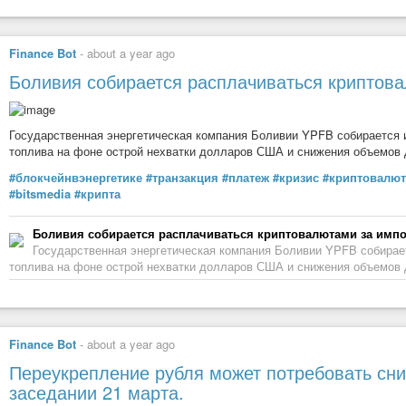
Российского инвестора воодушевили прозвучавшие вечером
заявлени
ВТБ
Газпром
◽️Идея перемирия правильная, но есть вопросы, которые надо обсудить
◽️Он может созвониться с Трампом, обсудить идею перемирия.
Интер РАО
Finance Bot
-
about a year ago
Через океан ему вторил Трамп:
Лукойл
Боливия собирается расплачиваться криптов
МТС
▪️Переговоры в России, мол, идут хорошо.
▪️Сам хотел бы поговорить с Путиным.
Новатэк
Государственная энергетическая компания Боливии YPFB собирается 
Рынку понравилось про возможные договоренности США и РФ в сфер
Норильский никель
топлива на фоне острой нехватки долларов США и снижения объемов 
прибавили более 3,5%.
Полюс
#блокчейнвэнергетике
#транзакция
#платеж
#кризис
#криптовалют
➡️Не только фондовый рынок позитивно воспринял заявления лидеров
Роснефть
#bitsmedia
#крипта
до 11,7.
Россети
В общем, позитив-позитив, через толстенные розовые очки. Пока что 
РусГидро
Боливия собирается расплачиваться криптовалютами за импо
о которых говорил Путин в контексте перемирия. Так что жду продолж
Сбербанк
Государственная энергетическая компания Боливии YPFB собирае
Пока рынок шатает туда-сюда, этим можно пользоваться — и добир
топлива на фоне острой нехватки долларов США и снижения объемов 
Северсталь
#геополитика
Татнефть
💰
bitkogan
ФосАгро
X5 Group
Finance Bot
-
about a year ago
Яндекс
#lang_ru
#bitkogan
#инвестиции
#евгенийкоган
#биткоган
Переукрепление рубля может потребовать сн
Краткая информация по каждой из акций с моими выводами по ним. Т
заседании 21 марта.
условий, поэтому здесь приводятся общие сведения: