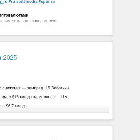
g_ru
#ru
#bitsmedia
#крипта
риптовалютами
спериментально-правовом реж
видендная доходность. Доходность зависит от цен на
а 2025
и снижения — зампред ЦБ Заботкин.
лрд с $16 млрд годом ранее — ЦБ.
на $6,7 млрд.
 IPO.
инесла бы покупателю мизерную прибыль всего в
ценные бумаги и депозиты более 100₽ млн или
о с учетом инфляции.
Убыток
!
 господдержки до компаний через фондовый рынок.