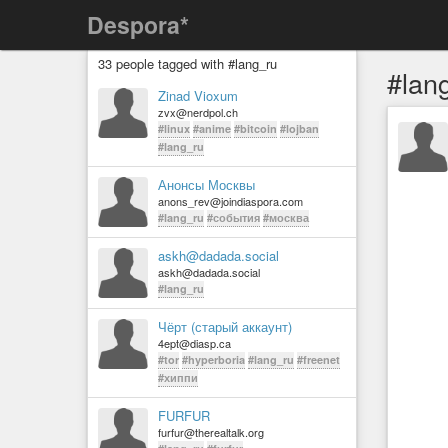
Despora*
33 people tagged with #lang_ru
#lan
Zinad Vioxum
zvx@nerdpol.ch
#linux
#anime
#bitcoin
#lojban
#lang_ru
Анонсы Москвы
anons_rev@joindiaspora.com
#lang_ru
#события
#москва
askh@dadada.social
askh@dadada.social
#lang_ru
Чёрт (старый аккаунт)
4ept@diasp.ca
#tor
#hyperboria
#lang_ru
#freenet
#хиппи
FURFUR
furfur@therealtalk.org