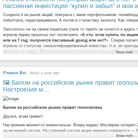
пассивная инвестиция “купил и забыл” и мои
Pas du tout convaincue que l’
ONU
soit condamnée, étant donné les
discordances patentes, elles demeurent minoritaires face au Monde
Сходила я на рынок акций, поиграла с мини портфельчиком, понаблюд
Le rôle d’arbitre(S) est à déterminer, une gageure certes, qui pourra
поболтала, пораспрашивала. А потом в статистику залезла. Как говор
#OCDE
et l’
#UE
(qui semble avoir un Siège à l’ONU), ce qui prédir
Захотелось не на своем кошельке (свое то терять не хочется и ждать 
Si, selon les vœux et la direction exprimés par S. Lavrov, l’
Avenir e
игроков биржи прошлых лет посмотреть
«А что, если купить по акци
caché ? - de fédération des Nations d’Europe de l’Ouest. Il ne faut 
или на 1 год, получится пассивный доход или нет?»
. Сперва посмо
récurrents, ni jeter le bébé avec l’eau du bain… Du moins, c’est mon 
игроков со статусом «неквалифицированный инвестор» (т.е. не прохо
La question, désormais CRUCIALE (pour moi) du
GÉNOCIDE
DE
#GAZA
a
если кто не знает). И затем полезла в статистику этих акций — график
Show more
Celle immédiatement liée de l’
#Ukraine
s’en trouve diminuée, à écouter/vo
последние годы.
à ses Conflits
, tenter de discerner les Futures Voies de #
GlobalisationPac
Результат
без учета дивидендов
выкладываю тут.
Цены округляю
, 
на главный вопрос —
выгодно или нет покупать акции как пасивное
Finance Bot
-
about a year ago
Qu'est-ce qu'un génocide | Amnesty International Luxembourg
Итак, результаты моего мини исследования:
Qualifier un crime de génocide n’est pas une opinion mais le résultat d’
🖼 Балом на российском рынке правит геополи
За последние 5 лет (2020–2025) на российском фондовом рынке были к
explique tout!
Настроения м…
вызванной внешними факторами, такими как санкции, пандемия COVID-
показали значительную доходность благодаря сильным фундаментальн
благоприятной рыночной конъюнктуре.В 2020 году на российском фон
Балом на российском рынке правит геополитика
интереса к акциям со стороны частных инвесторов. Многие из них выб
Друзья, всем привет!
Список наиболее популярных акций среди неквалифицированных инвест
Настроения меняются моментально. Вчера индекс Мосбиржи потерял 2
Алроса
на вечерней сессии. На утренней сессии акции немного снижаются — 
Аэрофлот
Show more