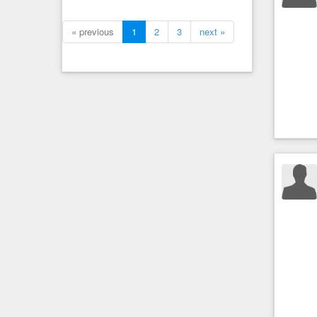
« previous
1
2
3
next »