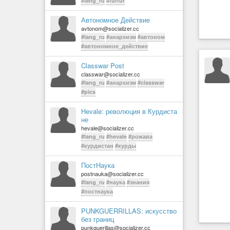
#lang_ru
#furfur
Автономное Действие
avtonom@socializer.cc
#lang_ru
#анархизм
#автоном
#автономное_действие
Classwar Post
classwar@socializer.cc
#lang_ru
#анархизм
#classwar
#pics
Hevale: революция в Курдиста
не
hevale@socializer.cc
#lang_ru
#hevale
#рожава
#курдистан
#курды
ПостНаука
postnauka@socializer.cc
#lang_ru
#наука
#знания
#постнаука
PUNKGUERRILLAS: искусство
без границ
punkguerillas@socializer.cc