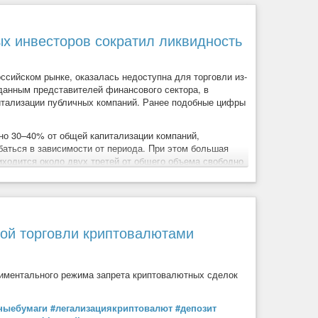
реимущества прямого
доступа на американские биржи
я тестирования возможностей платформы.
ых инвесторов сократил ликвидность
ссийском рынке, оказалась недоступна для торговли из-
 данным представителей финансового сектора, в
итализации публичных компаний. Ранее подобные цифры
о +6 руб за 5 лет), то в деньгах не потеряли бы, но из-
но 30–40% от общей капитализации компаний,
баться в зависимости от периода. При этом большая
ставила бы 34 рубля, это почти 87% годовых.
Прибыль!
иходится около двух третей от общего объема свободно
и активную торговлю приходится лишь около 10% от
достигая примерно трети от общей рыночной
 волатильными, но с потенциалом роста.
, вызванных внешними ограничениями и уходом ряда
ой торговли криптовалютами
менению динамики торгов на отечественной бирже. С
ала ФР РФ и спасла его от сильного обрушения.
риментального режима запрета криптовалютных сделок
ократил ликвидность российского рынка
ныебумаги
#легализациякриптовалют
#депозит