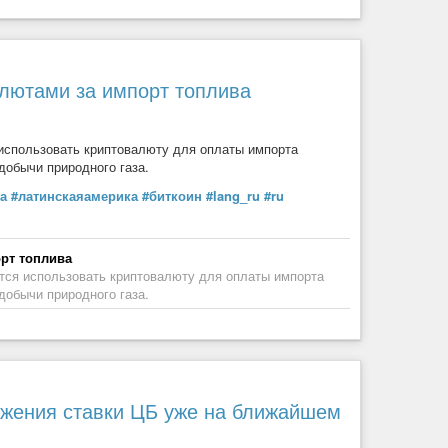
я
Путина:
.
алютами за импорт топлива
использовать криптовалюту для оплаты импорта
е
энергетики
— акции Газпрома на вечерней сессии
добычи природного газа.
а
#латинскаяамерика
#биткоин
#lang_ru
#ru
 России и США, но и рубль. Фьючерс на юань опускался
рынок обратил мало внимания на «нюансы» и «вопросы»,
рт топлива
ения высокой волатильности.
тся использовать криптовалюту для оплаты импорта
ать качественные активы на просадках.
добычи природного газа.
ижения ставки ЦБ уже на ближайшем
очная доходность зависит от периода и рыночных