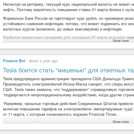
bitkogan
Несмотря на риторику, текущий курс национальной валюты не может не
Балом на российском рынке правит геополитика Друзья, всем при
1. Алроса (ALRS)
нефть. Поэтому вероятность повышения ставки 21 марта близка к нул
Мосбиржи потерял 2%, но в течение нескольких минут отыграл все пад
немного снижаются — ...
Формально Банк России не таргетирует курс рубля, но чрезмерно резк
Отрасль: Добыча алмазов.
устойчивого снижения инфляции, потому, что может подменить его 
Особенности: Крупнейший производитель алмазов в мире. Высок
валютных курсов (возможно, до новых максимумов) и инфляции.
на алмазы.
Наиболее вероятным сценарием для заседания 21 марта выглядит
пре
График акций Алроса (ALRS) за 5 лет и за 1 год:
Show more
комментарием, что дальнейшее изменение ставки будет зависеть
Вероятность такого события при курсе USD/RUB = 85 можно оценит
укрепиться до 80 за $.
Finance Bot
-
about a year ago
Можно ли инвесторам на этом заработать?
Вывод:
покупка акций Алроса (ALRS) ни на 5 лет ни на 1 год не прин
Tesla боится стать “мишенью” для ответных 
По большому счету рынок уже проявил эффективность и заложил это в 
деньгах, особенно с учетом инфляции. **Убыток!
рублевые облигации нужно было раньше.
Tesla предупредила администрацию президента США Дональда Трампа 
**
Производитель электромобилей Илона Маска говорит, что сборы могут
Для спекулятивных инвесторов останутся привлекательными долгосро
США. Tesla также заявила, что “поддерживает” справедливую торговл
более предпочтительны инфляционные ОФЗ и отдельные долгосрочные
2. Аэрофлот (AFLT)
“подвергаются непропорциональному воздействию, когда другие стран
#ставка
#облигации
#долларрубль
#ключеваяставкацбрф
#цбрф
#
Отрасль: Авиаперевозки.
“Например, прошлые торговые действия Соединенных Штатов привели 
#инвестиции
включая повышение тарифов на электромобили, импортируемые туда”, 
Особенности: Крупнейшая авиакомпания России. Сильно постра
от 11 марта, с которым ознакомилось издание Financial Times.
позже.
Переукрепление рубля может потребовать снижения ставки ЦБ
Show more
Напомним, что ЕС и Канада пригрозили широкомасштабными ответным
График стоимости акций Аэрофлот (AFLT) за 5 лет и за 1 год:
США, которые вступили в силу ранее на этой неделе.