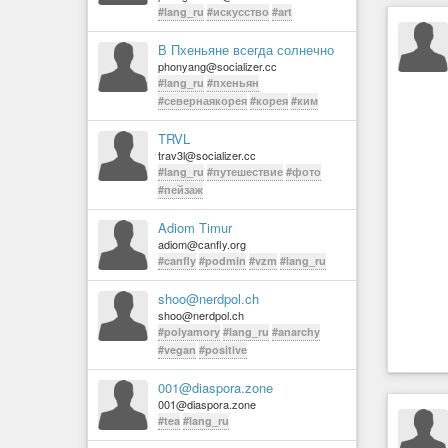
#lang_ru
#искусство
#art
В Пхеньяне всегда солнечно
phonyang@socializer.cc
#lang_ru
#пхеньян
#севернаякорея
#корея
#ким
TRVL
trav3l@socializer.cc
#lang_ru
#путешествие
#фото
#пейзаж
Adiom Timur
adiom@canfly.org
#canfly
#podmin
#vzm
#lang_ru
shoo@nerdpol.ch
shoo@nerdpol.ch
#polyamory
#lang_ru
#anarchy
#vegan
#positive
001@diaspora.zone
001@diaspora.zone
#tea
#lang_ru