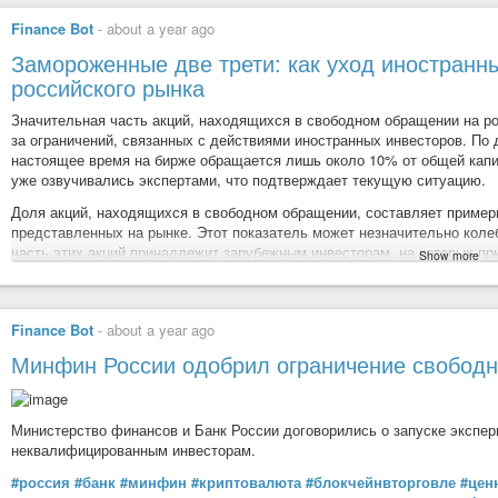
Хотите инвестировать в Tesla или другие акции США? Оцените п
Finance Bot
-
about a year ago
через платформу Lime Trader. Получите $100 000 на демосчет дл
Март 2020 — 68 руб. (+6 руб за 5 лет)
Замороженные две трети: как уход иностранн
Март 2024 — 39 руб. (+34,33 ( 86,82%) за год)
#lang_ru
#finaminternational
#finam
#экономика
#финам
российского рынка
Март 2025 — 74 руб.
Значительная часть акций, находящихся в свободном обращении на ро
за ограничений, связанных с действиями иностранных инвесторов. По
Вывод:
настоящее время на бирже обращается лишь около 10% от общей кап
уже озвучивались экспертами, что подтверждает текущую ситуацию.
Если бы мы купили акции Аэрофлота 5 лет назад (за 68 рублей, эт
за инфляции проиграли бы.
Убыток!
Доля акций, находящихся в свободном обращении, составляет пример
представленных на рынке. Этот показатель может незначительно коле
Но если бы купли год назад за 39 рублей, то за год прибыль со
часть этих акций принадлежит зарубежным инвесторам, на которых пр
Show more
обращающихся бумаг. Таким образом, на долю локальных инвесторов 
3. ВТБ (VTBR)
общей капитализации. Ранее этот показатель был значительно выше, 
капитализации.
Отрасль: Банковский сектор.
Finance Bot
-
about a year ago
Особенности: Второй по величине банк России. Акции считаются
Такая ситуация сложилась в результате изменений в структуре рынка
Минфин России одобрил ограничение свободн
иностранных участников. Это привело к сокращению ликвидности и из
График цен на акции ВТБ (VTBR) за 5 лет и за 1 год:
другой стороны, «заморозка» активов зарубежных инвесторов поддерж
#акции
#lang_ru
#ru
#smartlabru
#smartlab
#инвестиции
Министерство финансов и Банк России договорились о запуске экспе
неквалифицированным инвесторам.
Замороженные две трети: как уход иностранных инвесторов с
#россия
#банк
#минфин
#криптовалюта
#блокчейнвторговле
#цен
Март 2020 — 164 руб. ( минус 73 руб за 5 лет).