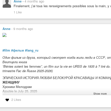
Anne
-
4 months ago
→ Pas encore lu d’
#édition
en
#lang_ru
#russe
.
Finalement, j’ai tous les renseignements possibles sous la main, y 
#Lang_ru
1 Like
Перечитываю этот бесспорный шедевр русской литературной философ
Особенно тяжело читается, в частности, из-за того, как в «Размышле
персонаж — Лиза. Несомненно, это смелый шаг, учитывая контекст: ж
Anne
-
9 months ago
проституткой, воплощением падения, и тем не менее она хорошо пред
которой поступили бесчестиво, И объект мучительных поисков, описан
Поскольку я не нашел в Интернете ничего ни о Достоевском, ни об этих
следующей причине: → если у кого-то есть интерпретация текста, отл
#film
#фильм
#lang_ru
заранее благодаренa, если вы поделитесь ею здесь или в личных соо
Один фильм из друга, который смотрет когда жили люди в СССР, от 
издание
#Flammarion
1992
#переводчик
#Цветан-Тодоров
и
#Лили-
Веитцели книга
(+DeepL)
“Bénies soient les femmes”, un film sur la vie en URSS de 1935 à ? tiré du li
trimestre Fac de Russe 2025-2026)
Fiodor Mikhaïlovith Dostoïevski, 26 ans
ЭПИЧЕСКАЯ ИСТОРИЯ ЛЮБВИ БЕЛОКУРОЙ КРАСАВИЦЫ И КОМАНД
ЖЕНЩИНУ
Хроники Мелодрам
Ajoutée le July 25, 2025
Show more
Следи за хрониками мелодрам. Подпишись @Chronicles_of_Melodrama
2 Likes
Её звали Вера, а его – Александр Иванович Ларичев. Она - белоку