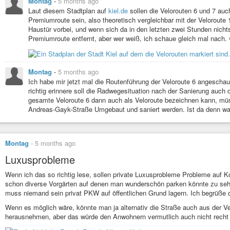
Montag
-
5 months ago
Laut diesem Stadtplan auf
kiel.de
sollen die Velorouten 6 und 7 au
Premiumroute sein, also theoretisch vergleichbar mit der Veloroute
Haustür vorbei, und wenn sich da in den letzten zwei Stunden nichts
Premiumroute entfernt, aber wer weiß, ich schaue gleich mal nach.
Montag
-
5 months ago
Ich habe mir jetzt mal die Routenführung der Veloroute 6 angeschau
richtig erinnere soll die Radwegesituation nach der Sanierung auch d
gesamte Veloroute 6 dann auch als Veloroute bezeichnen kann, mü
Andreas-Gayk-Straße Umgebaut und saniert werden. Ist da denn wa
Montag
-
5 months ago
Luxusprobleme
Wenn ich das so richtig lese, sollen private Luxusprobleme Probleme auf K
schon diverse Vorgärten auf denen man wunderschön parken könnte zu sehe
muss niemand sein privat PKW auf öffentlichen Grund lagern. Ich begrüße d
Wenn es möglich wäre, könnte man ja alternativ die Straße auch aus der Ve
herausnehmen, aber das würde den Anwohnern vermutlich auch nicht recht 