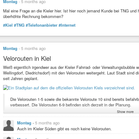
Montag
-
5 months ago
Mal eine Frage an die Kieler hier. Ist hier noch jemand Kunde bei TNG und h
überhöhte Rechnung bekommen?
#Kiel
#TNG
#Telefonanbieter
#Internet
Montag
-
5 months ago
Velorouten in Kiel
Weiß eigentlich irgendwer aus der Kieler Fahrrad- oder Verwaltungsbubble 
Wellingdorf, Diedrichsdorf) mit den Velorouten weitergeht. Laut Stadt sind di
seit Jahren geplant.
Die Velorouten 1-5 sowie die bekannte Veloroute 10 sind bereits befahr
verbessert. Die Velorouten 6-9 befinden sich derzeit in der Planung.
Show more
#Kiel
#Veloroute
#Ostufer
#Verkehrswende
#Radverkehr
Montag
-
5 months ago
Direkt, schnell, klimabewusst: Die Velorouten der Landeshauptstadt Kiel
Auch im Kieler Süden gibt es noch keine Velorouten.