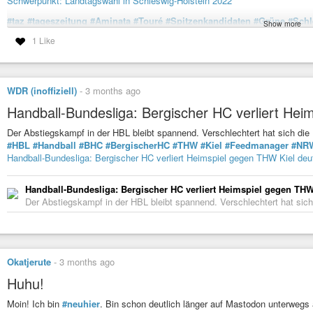
Schwerpunkt: Landtagswahl in Schleswig-Holstein 2022
#taz
#tageszeitung
#Aminata
#Touré
#Spitzenkandidaten
#Grüne
#Schl
Show more
#Familienministerium
#AGG
1 Like
Landtagswahl Schleswig-Holstein 2027: Aminata Touré läutet Wah
2027 wird in Schleswig-Holstein gewählt, für die Grünen bringt sich jetz
zweiten Platz.
WDR (inoffiziell)
-
3 months ago
Handball-Bundesliga: Bergischer HC verliert Hei
Der Abstiegskampf in der HBL bleibt spannend. Verschlechtert hat sich di
#HBL
#Handball
#BHC
#BergischerHC
#THW
#Kiel
#Feedmanager
#NR
Handball-Bundesliga: Bergischer HC verliert Heimspiel gegen THW Kiel deut
Handball-Bundesliga: Bergischer HC verliert Heimspiel gegen THW
Der Abstiegskampf in der HBL bleibt spannend. Verschlechtert hat sich
Okatjerute
-
3 months ago
Huhu!
Moin! Ich bin
#neuhier
. Bin schon deutlich länger auf Mastodon unterwegs