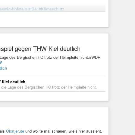
eswig-Holstein
#Kiel
#Klimaschutz
lkampf ein
t Aminata Touré in Stellung. Ihre Partei liegt dort auf dem
mspiel gegen THW Kiel deutlich
e Lage des Bergischen HC trotz der Heimpleite nicht.#WDR
W
lich
 Kiel deutlich
 die Lage des Bergischen HC trotz der Heimpleite nicht.
 als
Okatjerute
und wollte mal schauen, wie’s hier aussieht.