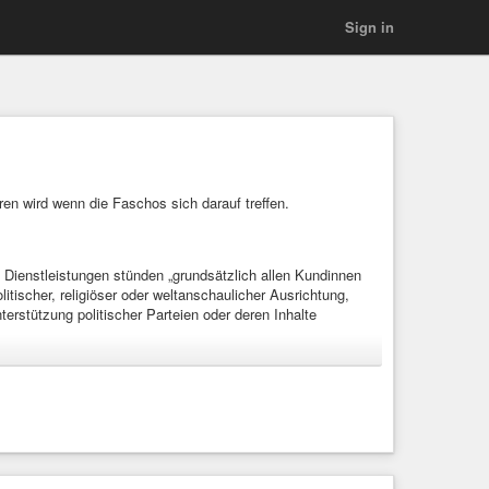
Sign in
en wird wenn die Faschos sich darauf treffen.
 Dienstleistungen stünden „grundsätzlich allen Kundinnen
tischer, religiöser oder weltanschaulicher Ausrichtung,
rstützung politischer Parteien oder deren Inhalte
 den Weg.
ermietet