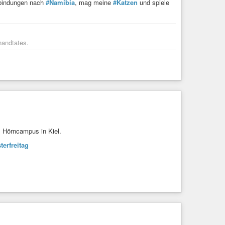
rbindungen nach
#Namibia
, mag meine
#Katzen
und spiele
handtates.
m Hörncampus in Kiel.
terfreitag