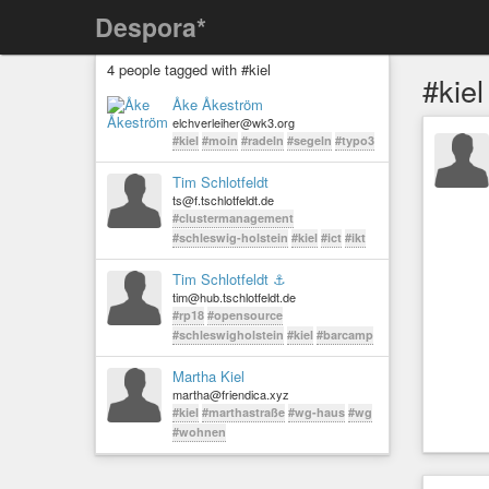
Despora*
4 people tagged with #kiel
#kiel
Åke Åkeström
elchverleiher@wk3.org
#kiel
#moin
#radeln
#segeln
#typo3
Tim Schlotfeldt
ts@f.tschlotfeldt.de
#clustermanagement
#schleswig-holstein
#kiel
#ict
#ikt
Tim Schlotfeldt ⚓
tim@hub.tschlotfeldt.de
#rp18
#opensource
#schleswigholstein
#kiel
#barcamp
Martha Kiel
martha@friendica.xyz
#kiel
#marthastraße
#wg-haus
#wg
#wohnen