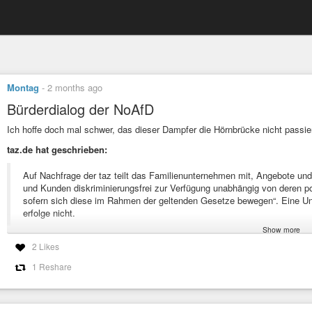
Montag
-
2 months ago
Bürderdialog der NoAfD
Ich hoffe doch mal schwer, das dieser Dampfer die Hörnbrücke nicht passier
taz.de hat geschrieben:
Auf Nachfrage der taz teilt das Familienunternehmen mit, Angebote und
und Kunden diskriminierungsfrei zur Verfügung unabhängig von deren poli
sofern sich diese im Rahmen der geltenden Gesetze bewegen“. Eine Unte
erfolge nicht.
Show more
Ich hoffe mal, die Kieler Antifaschisten stellen sich den AfD-Faschisten in
2 Likes
#Kiel
#AdlerReederei
#AfD
#Politik
#NieWiederIstJetzt
#Mitläufer
1 Reshare
Bürgerdialog auf Raddampfer: Wieso ein Familienunternehmen an die AfD v