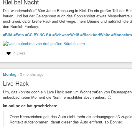
Kiel bei Nacht
Die “wunderschöne” 80er Jahre Bebauung in Kiel. Da ein großer Teil der Bü
bauen, und bei der Gelegenheit auch das Sophienblatt etwas Menschenfreun
noch zwei, dafür breite Rad- und Gehwege, mehr Bäume und natürlich die Str
den Bereich Fantasy.
#Bild
#Foto
#CC-BY-NC-SA
#SchwarzWeiß
#BlackAndWhite
#Monochr
4 Likes
Montag
-
3 months ago
Live Hack
Hm, das könnte doch ein Live Hack sein um Wohnstraßen von Dauergeparkt
unbeobachteten Moment die Nummernschilder abschrauben. 😉
kn-online.de hat geschrieben:
Ohne Kennzeichen galt das Auto nicht mehr als ordnungsgemäß zugel
Kontakt aufgenommen, damit dieser das Auto entfernt, so Bohner.