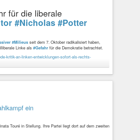
r für die liberale
tor
#Nicholas
#Potter
ssiver
#Milieus
seit dem 7. Oktober radikalisiert haben,
liberale Linke als
#Gefahr
für die Demokratie betrachtet.
-kritik-an-linken-entwicklungen-sofort-als-rechts-
ng
#Ungerechtigkeit
#Superreiche
eswig-Holstein
#Kiel
#Klimaschutz
ahlkampf ein
zen in linken Milieus seit dem 7. Oktober
nata Touré in Stellung. Ihre Partei liegt dort auf dem zweiten