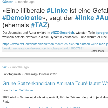
Günter
-
2 months ago
«Eine illiberale
ist eine Gefah
#Linke
», sagt der
#Demokratie
#linke
#Au
(ehemals
)
#TAZ
Der Journalist und Autor erklärt im
#NZZ-Gespräch
, wie sich Teile
#progre
weshalb soziale Netzwerke diese Dynamik verstärken – und warum er eine il
https://www.nzz.ch/deutschland/man-macht-es-sich-zu-einfach-wenn-man-jede
bezeichnet-sagt-der-linke-autor-nicholas-potter-ld.10007881
Show more
#Machtspiel
#tazpanterpreis
#radio
#journalismus
#newspolitics
#taz
#taztube
#taz
#tageszeitung
#talkshow
#Umverteilu
taz
-
2 months ago
#taz
#tageszeitung
#Aminata
#Touré
#Spitzenkandidaten
#Grüne
#Schl
#Familienministerium
#AGG
Landtagswahl Schleswig-Holstein 2027
Grüne Spitzenkandidatin Aminata Touré läutet W
Nicholas Potter: «Der 7. Oktober hat die Linke enthemmt»
Nicholas Potter über Antisemitismus, Aktivismus und autoritäre Tenden
Von
Esther Geißlinger
2027 wird in Schleswig-Holstein gewählt, für die Grünen bringt sich jetzt Ami
Platz.