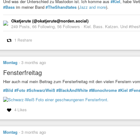
Und was der Unterschied zu Mastodon ist. Ich komme aus
#Kiel
, habe Ve
#Bass
im meiner Band
#TheShandtates
(
Jazz and more
).
Okatjerute (@okatjerute@norden.social)
249 Posts, 66 Following, 56 Followers · Kiel. Bass. Katzen. Und #thes
1 Reshare
Montag
-
3 months ago
Fensterfreitag
Hier auch mal mein Beitrag zum Fensterfreitag mit den vielen Fenstern vo
#Bild
#Foto
#SchwarzWeiß
#BlackAndWhite
#Monochrome
#Kiel
#Fens
4 Likes
Montag
-
3 months ago