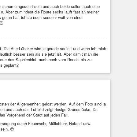
ch schon umgesetzt sein und auch beide sollen auch eine
 10. Aber zumindest die Route sechs läuft fast an meiner
 getan hat, ist sie noch seeeehr weit von einer
 😉
t. Die Alte Lübeker wird ja gerade saniert und wenn ich mich
eutlich besser sein als sie jetzt ist. Aber damit man die
sste das Sophienblatt auch noch vom Rondel bis zur
s geplant?
osten der Allgemeinheit gelöst werden. Auf dem Foto sind ja
n und auch das Luftbild zeigt riesige Grundstücke. Da
as Vorgehend der Stadt auf jeden Fall.
rsorgung durch Feuerwehr, Müllabfuhr, Notarzt usw.
sein. 😉