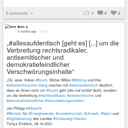
0 comments
1
0
2
tom s
3 months ago
–
Public
„#allesaufdentisch [geht es] [...] um die
Verbreitung rechtsradikaler,
antisemitischer und
demokratiefeindlicher
Verschwörungsinhalte“
„Ok, wow. Volker
#Bruch
, Wotan Wilke
#Möhring
und ihre
#allesdichtmachen-Gang
machen mit
#allesaufdentisch
deutlich,
dass es ihnen nicht um
#Kunst
geht (die mal schief läuft), sondern
um die Verbreitung
#rechtsradikaler
,
#antisemitischer
und
#demokratiefeindlicher
#Verschwörungsinhalte
.“
Jan Philipp
#Albrecht
#Minister
für
#Energiewende
,
#Landwirtschaft
,
#Umwelt
,
#Natur
und
#Digitalisierung
des Landes
#Schleswig-Holstein
Tichys Einblick, 08.10.2021