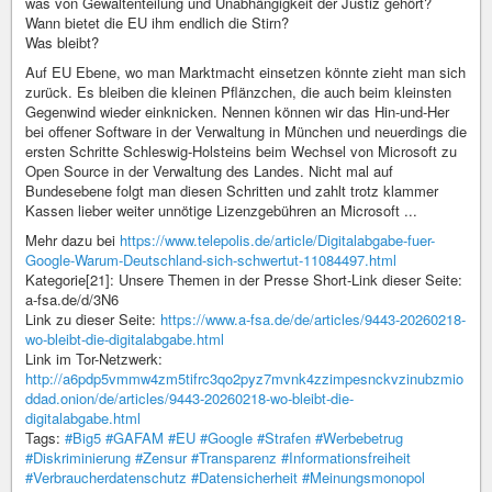
was von Gewaltenteilung und Unabhängigkeit der Justiz gehört?
Wann bietet die EU ihm endlich die Stirn?
Was bleibt?
Auf EU Ebene, wo man Marktmacht einsetzen könnte zieht man sich
zurück. Es bleiben die kleinen Pflänzchen, die auch beim kleinsten
Gegenwind wieder einknicken. Nennen können wir das Hin-und-Her
bei offener Software in der Verwaltung in München und neuerdings die
ersten Schritte Schleswig-Holsteins beim Wechsel von Microsoft zu
Open Source in der Verwaltung des Landes. Nicht mal auf
Bundesebene folgt man diesen Schritten und zahlt trotz klammer
Kassen lieber weiter unnötige Lizenzgebühren an Microsoft ...
Mehr dazu bei
https://www.telepolis.de/article/Digitalabgabe-fuer-
Google-Warum-Deutschland-sich-schwertut-11084497.html
Kategorie[21]: Unsere Themen in der Presse Short-Link dieser Seite:
a-fsa.de/d/3N6
Link zu dieser Seite:
https://www.a-fsa.de/de/articles/9443-20260218-
wo-bleibt-die-digitalabgabe.html
Link im Tor-Netzwerk:
http://a6pdp5vmmw4zm5tifrc3qo2pyz7mvnk4zzimpesnckvzinubzmio
ddad.onion/de/articles/9443-20260218-wo-bleibt-die-
digitalabgabe.html
Tags:
#Big5
#GAFAM
#EU
#Google
#Strafen
#Werbebetrug
#Diskriminierung
#Zensur
#Transparenz
#Informationsfreiheit
#Verbraucherdatenschutz
#Datensicherheit
#Meinungsmonopol