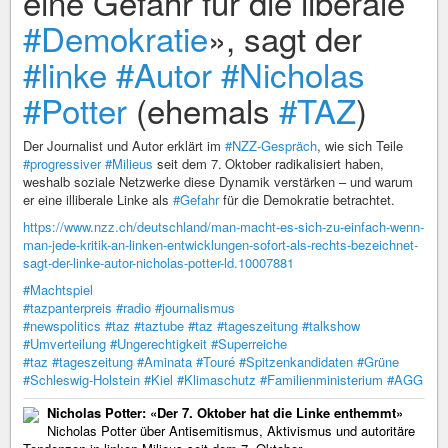
eine Gefahr für die liberale
#Demokratie
», sagt der
#linke
#Autor
#Nicholas
#Potter
(ehemals
#TAZ
)
Der Journalist und Autor erklärt im
#NZZ-Gespräch
, wie sich Teile
#progressiver
#Milieus
seit dem 7. Oktober radikalisiert haben,
weshalb soziale Netzwerke diese Dynamik verstärken – und warum
er eine illiberale Linke als
#Gefahr
für die Demokratie betrachtet.
https://www.nzz.ch/deutschland/man-macht-es-sich-zu-einfach-wenn-
man-jede-kritik-an-linken-entwicklungen-sofort-als-rechts-bezeichnet-
sagt-der-linke-autor-nicholas-potter-ld.10007881
#Machtspiel
#tazpanterpreis
#radio
#journalismus
#newspolitics
#taz
#taztube
#taz
#tageszeitung
#talkshow
#Umverteilung
#Ungerechtigkeit
#Superreiche
#taz
#tageszeitung
#Aminata
#Touré
#Spitzenkandidaten
#Grüne
#Schleswig-Holstein
#Kiel
#Klimaschutz
#Familienministerium
#AGG
Nicholas Potter: «Der 7. Oktober hat die Linke enthemmt»
Nicholas Potter über Antisemitismus, Aktivismus und autoritäre