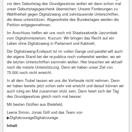
vor dem Geburtstag des Grundgesetzes wollen wir dann schon mal
unser Geburtstagsgeschenk überreichen: Unsere Forderungen zu
Wahlfreiheit gegen Digitalzwang und zehntausende Unterschriften,
die diese unterstützen. Abgeordnete des Bundestages werden die
Petition entgegennehmen.
Im Anschluss treffen wir uns noch mit Staatssekretär Jarzombek
vom Digitalministerium. Kurzum: Wir bringen das Recht auf ein
Leben ohne Digitalzwang in Parlament und Kabinett.
Der Digitalzwang-Endspurt ist im vollen Gange und parallel will auch
der eigene Stand bei der re:publica noch vorbereitet werden, wo wir
die letzten Unterschriften sammeln wollen. Hier brauchen wir aktuell
noch die meiste Unterstützung. Denn wir haben unser Ziel von
75.000 noch nicht erreicht.
In all dem Trubel lassen wir uns die Vorfreude nicht nehmen. Denn
wir haben bereits jetzt schon sehr viel erreicht und darauf können wir
auch ruhig ein Mal zusammen stolz sein. Dann feiert sich der Tag
des Grundgesetzes gleich noch mal besser.
Mit besten Grüßen aus Bielefeld,
Leena Simon, Jonas Grill und das Team von
▶︎DigitalcourageDigitalcourage
Inhalt