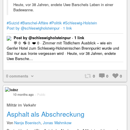
Heute, vor 38 Jahren, endete Uwe Barschels Leben in einer
Badewanne.
#Suizid
#Barschel-Affäre
#Politik
#Schleswig-Holstein
Post by @schleswigholsteinpur · 1 link
Post by @schleswigholsteinpur · 1 link
💬 0 🔁 0 ❤️ 0 · Zimmer mit Tödlichem Ausblick – wie ein
Genfer Hotel zum Schleswig-Holsteinischen Brennpunkt wurde und
Sisi nur aus Ironie vergessen wird · Heute, vor 38 Jahren, endete
Uwe Barsche…
0 comments
0
0
0
taz
10 months ago
–
Public
Militär im Verkehr
Asphalt als Abschreckung
Von
Nanja Boenisch
,
Jonas Wahmkow