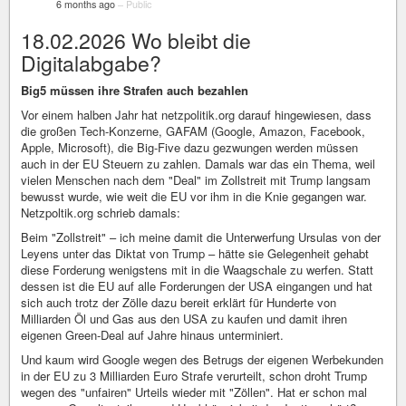
6 months ago
–
Public
18.02.2026 Wo bleibt die
Digitalabgabe?
Big5 müssen ihre Strafen auch bezahlen
Vor einem halben Jahr hat netzpolitik.org darauf hingewiesen, dass
die großen Tech-Konzerne, GAFAM (Google, Amazon, Facebook,
Apple, Microsoft), die Big-Five dazu gezwungen werden müssen
auch in der EU Steuern zu zahlen. Damals war das ein Thema, weil
vielen Menschen nach dem "Deal" im Zollstreit mit Trump langsam
bewusst wurde, wie weit die EU vor ihm in die Knie gegangen war.
Netzpoltik.org schrieb damals:
Beim "Zollstreit" – ich meine damit die Unterwerfung Ursulas von der
Leyens unter das Diktat von Trump – hätte sie Gelegenheit gehabt
diese Forderung wenigstens mit in die Waagschale zu werfen. Statt
dessen ist die EU auf alle Forderungen der USA eingangen und hat
sich auch trotz der Zölle dazu bereit erklärt für Hunderte von
Milliarden Öl und Gas aus den USA zu kaufen und damit ihren
eigenen Green-Deal auf Jahre hinaus unterminiert.
Und kaum wird Google wegen des Betrugs der eigenen Werbekunden
in der EU zu 3 Milliarden Euro Strafe verurteilt, schon droht Trump
wegen des "unfairen" Urteils wieder mit "Zöllen". Hat er schon mal