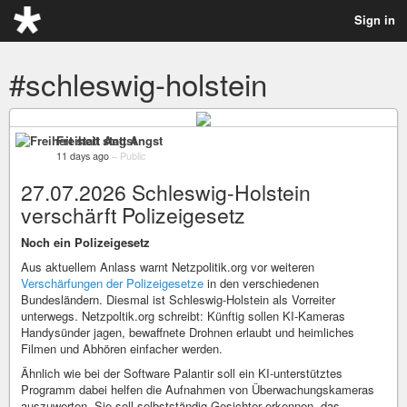
Sign in
#schleswig-holstein
Freiheit statt Angst
11 days ago
–
Public
27.07.2026 Schleswig-Holstein
verschärft Polizeigesetz
Noch ein Polizeigesetz
Aus aktuellem Anlass warnt Netzpolitik.org vor weiteren
Verschärfungen der Polizeigesetze
in den verschiedenen
Bundesländern. Diesmal ist Schleswig-Holstein als Vorreiter
unterwegs. Netzpoltik.org schreibt: Künftig sollen KI-Kameras
Handysünder jagen, bewaffnete Drohnen erlaubt und heimliches
Filmen und Abhören einfacher werden.
Ähnlich wie bei der Software Palantir soll ein KI-unterstütztes
Programm dabei helfen die Aufnahmen von Überwachungskameras
auszuwerten. Sie soll selbstständig Gesichter erkennen, das