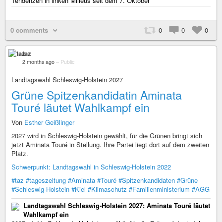
Tendenzen in linken Milieus seit dem 7. Oktober
0 comments
0
0
0
taz
2 months ago
–
Public
Landtagswahl Schleswig-Holstein 2027
Grüne Spitzenkandidatin Aminata
Touré läutet Wahlkampf ein
Von
Esther Geißlinger
2027 wird in Schleswig-Holstein gewählt, für die Grünen bringt sich
jetzt Aminata Touré in Stellung. Ihre Partei liegt dort auf dem zweiten
Platz.
Schwerpunkt: Landtagswahl in Schleswig-Holstein 2022
#taz
#tageszeitung
#Aminata
#Touré
#Spitzenkandidaten
#Grüne
#Schleswig-Holstein
#Kiel
#Klimaschutz
#Familienministerium
#AGG
Landtagswahl Schleswig-Holstein 2027: Aminata Touré läutet
Wahlkampf ein