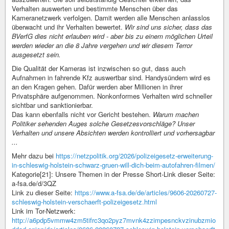
Verhalten auswerten und bestimmte Menschen über das
Kameranetzwerk verfolgen. Damit werden alle Menschen anlasslos
überwacht und ihr Verhalten bewertet.
Wir sind uns sicher, dass das
BVerfG dies nicht erlauben wird - aber bis zu einem möglichen Urteil
werden wieder an die 8 Jahre vergehen und wir diesem Terror
ausgesetzt sein.
Die Qualität der Kameras ist inzwischen so gut, dass auch
Aufnahmen in fahrende Kfz auswertbar sind. Handysündern wird es
an den Kragen gehen. Dafür werden aber Millionen in ihrer
Privatsphäre aufgenommen. Nonkonformes Verhalten wird schneller
sichtbar und sanktionierbar.
Das kann ebenfalls nicht vor Gericht bestehen.
Warum machen
Politiker sehenden Auges solche Gesetzesvorschläge? Unser
Verhalten und unsere Absichten werden kontrolliert und vorhersagbar
...
Mehr dazu bei
https://netzpolitik.org/2026/polizeigesetz-erweiterung-
in-schleswig-holstein-schwarz-gruen-will-dich-beim-autofahren-filmen/
Kategorie[21]: Unsere Themen in der Presse Short-Link dieser Seite:
a-fsa.de/d/3QZ
Link zu dieser Seite:
https://www.a-fsa.de/de/articles/9606-20260727-
schleswig-holstein-verschaerft-polizeigesetz.html
Link im Tor-Netzwerk:
http://a6pdp5vmmw4zm5tifrc3qo2pyz7mvnk4zzimpesnckvzinubzmio