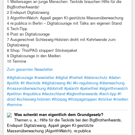
1 Weitersagen an junge Menschen: Teckids brauchen Hilfe für die
BigBrotherAwards!
2 Endspurt Digitalzwang
3 AlgorithmWatch: Appell gegen KI-gestützte Massenüberwachung
4 re:publica in Berlin – Digitalcourage mit Talks am eigenen Stand
5 Tech-Tipp
6 Post an Digitalcourage
7 Ausgerechnet Schleswig-Holstein droht mit Kehrtwende zum
Digitalzwang
8 Shop: ThürPAG stoppen! Stickerpaket
9 Digitalcourage in den Medien
10 Termine
Zum gesamten Newsletter
#digitalcourage
#newsletter
#digital
#freiheit
#datenschutz
#daten
#politik
#it
#teckids
#digitalzwang
#ki
#ki-regulierung
#überwachung
#massenüberwachung
#dobrindt
#palantir
#peterthiel
#algorithmwatch
#petition
#republica
#deutschland
#bigbrotherawards
#tech-tipp
#f-
droid
#schleswig-holstein
#thürpag
#thürpagstoppen
#sticker
#medien
#termine
Was schenkt man eigentlich dem Grundgesetz?
Themen u. a.: Hilfe für die Teckids bei den BigBrotherAwards,
Endspurt Digitalzwang, Appell gegen KI-gestützte
Massenüberwachung (AlgorithWatch), re:publica