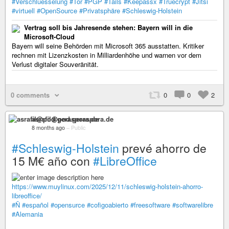
#Verschluesselung
#Tor
#PGP
#Tails
#Keepassx
#Truecrypt
#Jitsi
#virtuell
#OpenSource
#Privatsphäre
#Schleswig-Holstein
Vertrag soll bis Jahresende stehen: Bayern will in die
Microsoft-Cloud
Bayern will seine Behörden mit Microsoft 365 ausstatten. Kritiker
rechnen mit Lizenzkosten in Milliardenhöhe und warnen vor dem
Verlust digitaler Souveränität.
0 comments
0
0
2
asrafil@pod.geraspora.de
8 months ago
–
Public
#Schleswig-Holstein
prevé ahorro de
15 M€ año con
#LibreOffice
https://www.muylinux.com/2025/12/11/schleswig-holstein-ahorro-
libreoffice/
#Ñ
#español
#opensurce
#cofigoabierto
#freesoftware
#softwarelibre
#Alemania