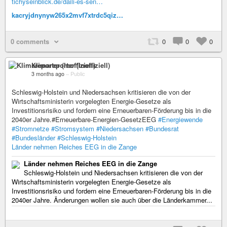
tichyseinblick.de/daili-es-sen…
kacryjdnynyw265x2mvf7xtrdc5qiz…
0 comments
0
0
0
Klimareporter (Inoffiziell)
3 months ago
–
Public
Schleswig-Holstein und Niedersachsen kritisieren die von der
Wirtschaftsministerin vorgelegten Energie-Gesetze als
Investitionsrisiko und fordern eine Erneuerbaren-Förderung bis in die
2040er Jahre.#Erneuerbare-Energien-GesetzEEG
#Energiewende
#Stromnetze
#Stromsystem
#Niedersachsen
#Bundesrat
#Bundesländer
#Schleswig-Holstein
Länder nehmen Reiches EEG in die Zange
Länder nehmen Reiches EEG in die Zange
Schleswig-Holstein und Niedersachsen kritisieren die von der
Wirtschaftsministerin vorgelegten Energie-Gesetze als
Investitionsrisiko und fordern eine Erneuerbaren-Förderung bis in die
2040er Jahre. Änderungen wollen sie auch über die Länderkammer...