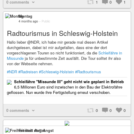
0 comments
1
0
1
Montag
4 months ago
–
Public
Radtourismus in Schleswig-Holstein
Hallo lieber @NDR, ich habe mir gerade mal diesen Artikel
durchgelesen, dabei ist mir aufgefallen, dass eine der dort
vorgeschlagenen Touren so nicht funktioniert, da die
Schleifähre in
Missunde
ja für unbestimmte Zeit ausfällt. Die Tour solltet ihr also
von der Webseite nehmen.
#NDR
#Radreisen
#Schleswig-Holstein
#Radtourismus
Schleifähre "Missunde III" geht nicht wie geplant in Betrieb
6,5 Millionen Euro sind inzwischen in den Bau der Elektrofähre
geflossen. Nun wurde ihre Fertigstellung erneut verschoben.
0 comments
0
0
0
Freiheit statt Angst