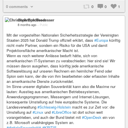
0 comments
0
0
1
Christoph Brodesser
8 months ago
–
Public
Mit der vorgestellten Nationalen Sicherheitsstrategie der Vereinigten
Staaten 2025 hat Donald Trump offiziell erklärt, dass
#Europa
künftig
nicht mehr Partner, sondern ein Risiko für die USA und damit
Projektionsfläche amerikanischer Macht ist.
Wenn es noch weiterer Anlässe bedurft hätte, sich von
amerikanischen IT-Systemen zu verabschieden: hier sind sie! Wir
müssen davon ausgehen, dass künftig jede amerikanische
Softwarelösung auf unseren Rechnern ein heimlicher Feind oder
Spion sein kann, der die von ihm bearbeiteten oder erfassten Inhalte
an amerikanische Dienste zurückmeldet.
Im Sinne unserer digitalen Souveränität kann also die Maxime nur
lauten: Ausstieg aus amerikanischen Betriebssystemen,
Anwendungsprogrammen, Messengern und Internet-Lösungen,
konsequente Umstellung auf freie europäische Systeme. Die
Landesverwaltung
#Schleswig-Holstein
macht es zur Zeit vor: die
Umstellung auf
#Linux
und
#LibreOffice
ist dort schon weit
vorangetrieben, und auch der Bund bietet mit
#OpenDesk
ein von
z.B. Microsoft unabhängiges System an.
#digitaleSouveränität
#KRITIS