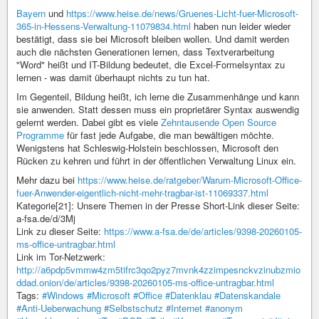
Bayern
und
https://www.heise.de/news/Gruenes-Licht-fuer-Microsoft-
365-in-Hessens-Verwaltung-11079834.html
haben nun leider wieder
bestätigt, dass sie bei Microsoft bleiben wollen. Und damit werden
auch die nächsten Generationen lernen, dass Textverarbeitung
"Word" heißt und IT-Bildung bedeutet, die Excel-Formelsyntax zu
lernen - was damit überhaupt nichts zu tun hat.
Im Gegenteil, Bildung heißt, ich lerne die Zusammenhänge und kann
sie anwenden. Statt dessen muss ein proprietärer Syntax auswendig
gelernt werden. Dabei gibt es viele
Zehntausende Open Source
Programme
für fast jede Aufgabe, die man bewältigen möchte.
Wenigstens hat Schleswig-Holstein beschlossen, Microsoft den
Rücken zu kehren und führt in der öffentlichen Verwaltung Linux ein.
Mehr dazu bei
https://www.heise.de/ratgeber/Warum-Microsoft-Office-
fuer-Anwender-eigentlich-nicht-mehr-tragbar-ist-11069337.html
Kategorie[21]: Unsere Themen in der Presse Short-Link dieser Seite:
a-fsa.de/d/3Mj
Link zu dieser Seite:
https://www.a-fsa.de/de/articles/9398-20260105-
ms-office-untragbar.html
Link im Tor-Netzwerk:
http://a6pdp5vmmw4zm5tifrc3qo2pyz7mvnk4zzimpesnckvzinubzmio
ddad.onion/de/articles/9398-20260105-ms-office-untragbar.html
Tags:
#Windows
#Microsoft
#Office
#Datenklau
#Datenskandale
#Anti-Ueberwachung
#Selbstschutz
#Internet
#anonym