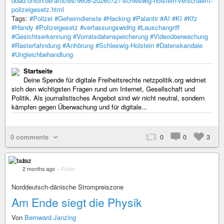
ddad.onion/de/articles/9606-20260727-schleswig-holstein-verschaerft-
polizeigesetz.html
Tags:
#Polizei
#Geheimdienste
#Hacking
#Palantir
#AI
#KI
#Kfz
#Handy
#Polizeigesetz
#verfassungswidrig
#Lauschangriff
#Gesichtserkennung
#Vorratsdatenspeicherung
#Videoüberwachung
#Rasterfahndung
#Anhörung
#Schleswig-Holstein
#Datenskandale
#Ungleichbehandlung
Startseite
Deine Spende für digitale Freiheitsrechte netzpolitik.org widmet
sich den wichtigsten Fragen rund um Internet, Gesellschaft und
Politik. Als journalistisches Angebot sind wir nicht neutral, sondern
kämpfen gegen Überwachung und für digitale...
0 comments
0
0
3
taz
2 months ago
–
Public
Norddeutsch-dänische Strompreiszone
Am Ende siegt die Physik
Von
Bernward Janzing