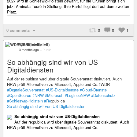
2027 wird in Schleswig-Holstein gewählt, für die Grünen bringt sich
jetzt Aminata Touré in Stellung. Ihre Partei liegt dort auf dem zweiten
Platz.
0 comments
0
0
1
WDR (inoffiziell)
3 months ago
–
Public
So abhängig sind wir von US-
Digitaldiensten
Auf der re:publica wird über digitale Souveränität diskutiert. Auch
NRW prüft Alternativen zu Microsoft, Apple und Co.#WDR
#DigitaleSouveränität
#US-Digitaldienste
#Cloud-Dienste
#OpenSource
#NRW
#Microsoft
#LogineoNRW
#Datenschutz
#Schleswig-Holstein
#Re
:publica
So abhängig sind wir von US-Digitaldiensten
So abhängig sind wir von US-Digitaldiensten
Auf der re:publica wird über digitale Souveränität diskutiert. Auch
NRW prüft Alternativen zu Microsoft, Apple und Co.