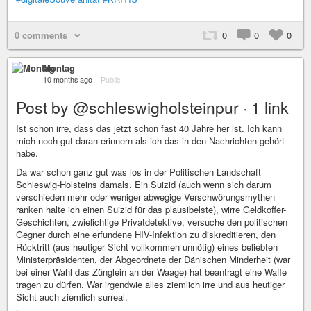
0 comments
0
0
0
Montag
10 months ago
–
Public
Post by @schleswigholsteinpur · 1 link
Ist schon irre, dass das jetzt schon fast 40 Jahre her ist. Ich kann
mich noch gut daran erinnern als ich das in den Nachrichten gehört
habe.
Da war schon ganz gut was los in der Politischen Landschaft
Schleswig-Holsteins damals. Ein Suizid (auch wenn sich darum
verschieden mehr oder weniger abwegige Verschwörungsmythen
ranken halte ich einen Suizid für das plausibelste), wirre Geldkoffer-
Geschichten, zwielichtige Privatdetektive, versuche den politischen
Gegner durch eine erfundene HIV-Infektion zu diskreditieren, den
Rücktritt (aus heutiger Sicht vollkommen unnötig) eines beliebten
Ministerpräsidenten, der Abgeordnete der Dänischen Minderheit (war
bei einer Wahl das Zünglein an der Waage) hat beantragt eine Waffe
tragen zu dürfen. War irgendwie alles ziemlich irre und aus heutiger
Sicht auch ziemlich surreal.