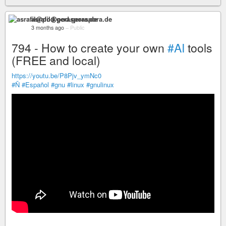
asrafil@pod.geraspora.de
3 months ago
–
Public
794 - How to create your own
#AI
tools
(FREE and local)
https://youtu.be/P8Pjv_ymNc0
#Ñ
#Español
#gnu
#linux
#gnulinux