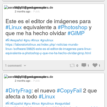
asrafil@pod.geraspora.de
2 months ago
–
Public
Este es el editor de imágenes para
#Linux
equivalente a
#Photoshop
y
que me ha hecho olvidar
#GIMP
#Ñ
#español
#gnu
#linux
#gnulinux
https://laboratoriolinux.es/index.php/-noticias-mundo-
linux-/software/39825-este-es-el-editor-de-imagenes-para-linux-
equivalente-a-photoshop-y-que-me-ha-hecho-olvidar-gimp.html
1 comment
0
1
1
asrafil@pod.geraspora.de
2 months ago
–
Public
#DirtyFrag
: el nuevo
#CopyFail
2 que
afecta a todo
#Linux
#Ñ
#Español
#gnu
#linux
#gnulinux
#seguridad