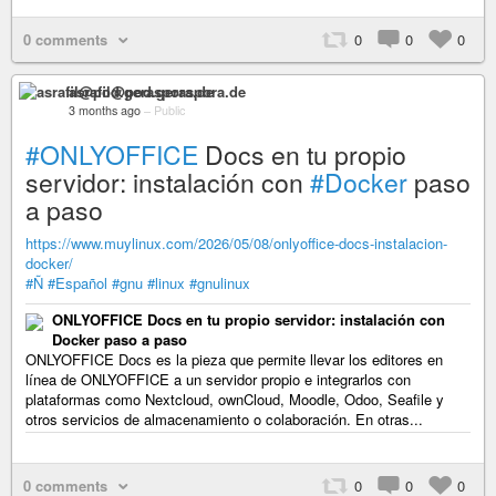
0 comments
0
0
0
asrafil@pod.geraspora.de
3 months ago
–
Public
#ONLYOFFICE
Docs en tu propio
servidor: instalación con
#Docker
paso
a paso
https://www.muylinux.com/2026/05/08/onlyoffice-docs-instalacion-
docker/
#Ñ
#Español
#gnu
#linux
#gnulinux
ONLYOFFICE Docs en tu propio servidor: instalación con
Docker paso a paso
ONLYOFFICE Docs es la pieza que permite llevar los editores en
línea de ONLYOFFICE a un servidor propio e integrarlos con
plataformas como Nextcloud, ownCloud, Moodle, Odoo, Seafile y
otros servicios de almacenamiento o colaboración. En otras...
0 comments
0
0
0