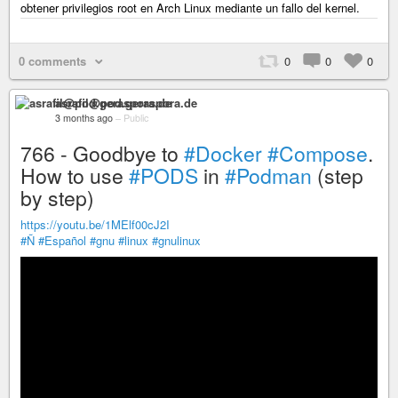
obtener privilegios root en Arch Linux mediante un fallo del kernel.
0 comments
0
0
0
asrafil@pod.geraspora.de
3 months ago
–
Public
766 - Goodbye to
#Docker
#Compose
.
How to use
#PODS
in
#Podman
(step
by step)
https://youtu.be/1MElf00cJ2I
#Ñ
#Español
#gnu
#linux
#gnulinux