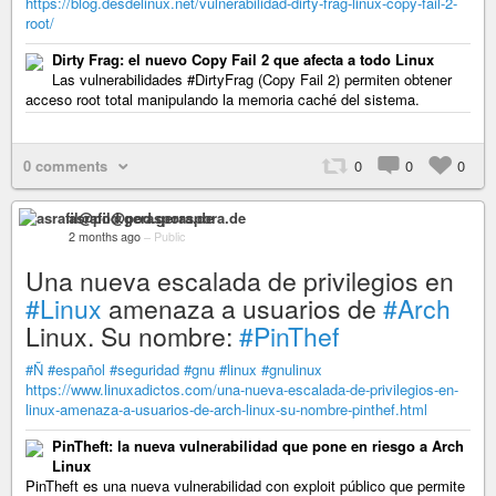
https://blog.desdelinux.net/vulnerabilidad-dirty-frag-linux-copy-fail-2-
root/
Dirty Frag: el nuevo Copy Fail 2 que afecta a todo Linux
Las vulnerabilidades #DirtyFrag (Copy Fail 2) permiten obtener
acceso root total manipulando la memoria caché del sistema.
0 comments
0
0
0
asrafil@pod.geraspora.de
2 months ago
–
Public
Una nueva escalada de privilegios en
#Linux
amenaza a usuarios de
#Arch
Linux. Su nombre:
#PinThef
#Ñ
#español
#seguridad
#gnu
#linux
#gnulinux
https://www.linuxadictos.com/una-nueva-escalada-de-privilegios-en-
linux-amenaza-a-usuarios-de-arch-linux-su-nombre-pinthef.html
PinTheft: la nueva vulnerabilidad que pone en riesgo a Arch
Linux
PinTheft es una nueva vulnerabilidad con exploit público que permite