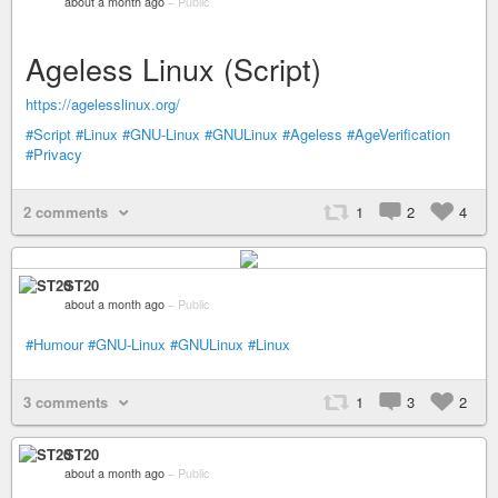
about a month ago
–
Public
Ageless Linux (Script)
https://agelesslinux.org/
#Script
#Linux
#GNU-Linux
#GNULinux
#Ageless
#AgeVerification
#Privacy
2 comments
1
2
4
ST20
about a month ago
–
Public
#Humour
#GNU-Linux
#GNULinux
#Linux
3 comments
1
3
2
ST20
about a month ago
–
Public