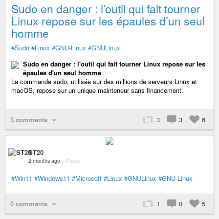
Sudo en danger : l’outil qui fait tourner
Linux repose sur les épaules d’un seul
homme
#Sudo
#Linux
#GNU-Linux
#GNULinux
Sudo en danger : l'outil qui fait tourner Linux repose sur les
épaules d'un seul homme
La commande sudo, utilisée sur des millions de serveurs Linux et
macOS, repose sur un unique mainteneur sans financement.
3 comments
3
3
6
ST20
2 months ago
–
Public
#Win11
#Windows11
#Microsoft
#Linux
#GNULinux
#GNU-Linux
0 comments
1
0
5