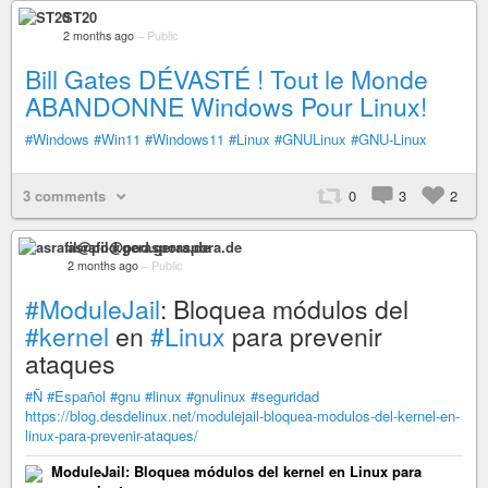
ST20
2 months ago
–
Public
Bill Gates DÉVASTÉ ! Tout le Monde
ABANDONNE Windows Pour Linux!
#Windows
#Win11
#Windows11
#Linux
#GNULinux
#GNU-Linux
3 comments
0
3
2
asrafil@pod.geraspora.de
2 months ago
–
Public
#ModuleJail
: Bloquea módulos del
#kernel
en
#Linux
para prevenir
ataques
#Ñ
#Español
#gnu
#linux
#gnulinux
#seguridad
https://blog.desdelinux.net/modulejail-bloquea-modulos-del-kernel-en-
linux-para-prevenir-ataques/
ModuleJail: Bloquea módulos del kernel en Linux para