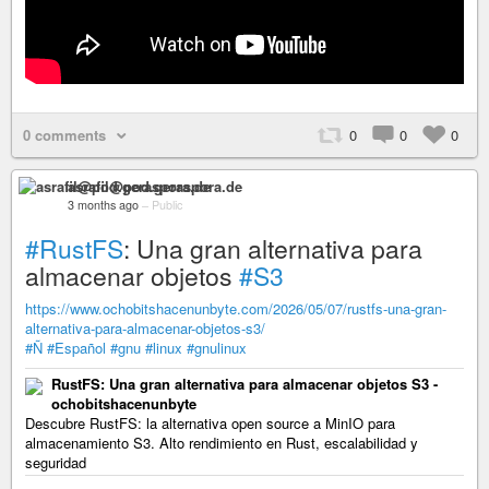
0 comments
0
0
0
asrafil@pod.geraspora.de
3 months ago
–
Public
#RustFS
: Una gran alternativa para
almacenar objetos
#S3
https://www.ochobitshacenunbyte.com/2026/05/07/rustfs-una-gran-
alternativa-para-almacenar-objetos-s3/
#Ñ
#Español
#gnu
#linux
#gnulinux
RustFS: Una gran alternativa para almacenar objetos S3 -
ochobitshacenunbyte
Descubre RustFS: la alternativa open source a MinIO para
almacenamiento S3. Alto rendimiento en Rust, escalabilidad y
seguridad