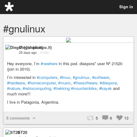
Sign in
#gnulinux
Diego* (diaspo.it)
25 days ago
–
Public
Hey everyone, I’m
#newhere
in this pod. diaspora* user Nº 21520
(join in 2010).
I’m interested in
#computers
,
#linux
,
#gnulinux
,
#software
,
#hardware
,
#homecomputer
,
#music
,
#freesoftware
,
#diaspora
,
#nature
,
#retrocomputing
,
#trekking
#mountainbike
,
#kayak
and
much more!!!
I live in Patagonia, Argentina.
6 comments
5
6
13
ST20