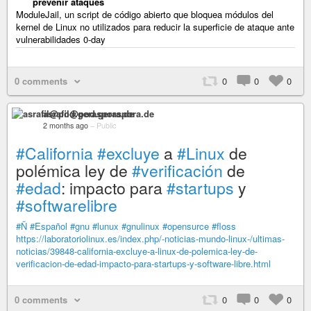
prevenir ataques
ModuleJail, un script de código abierto que bloquea módulos del
kernel de Linux no utilizados para reducir la superficie de ataque ante
vulnerabilidades 0-day
0 comments
0
0
0
asrafil@pod.geraspora.de
2 months ago
–
Public
#California
#excluye
a
#Linux
de
polémica ley de
#verificación
de
#edad
: impacto para
#startups
y
#softwarelibre
#Ñ
#Español
#gnu
#lunux
#gnulinux
#opensurce
#floss
https://laboratoriolinux.es/index.php/-noticias-mundo-linux-/ultimas-
noticias/39848-california-excluye-a-linux-de-polemica-ley-de-
verificacion-de-edad-impacto-para-startups-y-software-libre.html
0 comments
0
0
0