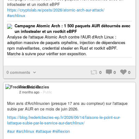
infostealer et un rootkit eBPF
https://cryptolab.re/posts/2026/atomic-arch-aur-attack/
#archlinux
Campagne Atomic Arch : 1 500 paquets AUR détournés avec
un infostealer et un rootkit eBPF
Analyse de l'attaque Atomic Arch contre l'AUR d'Arch Linux :
adoption massive de paquets orphelins, injection de dépendances
npm malveillantes, credential stealer en Rust et rootkit eBPF.
Marche à suivre pour vérifier son exposition.
0 comments
0
0
0
Frederic Bezies
2 months ago
–
Public
Mon avis d'Archlinuxien (presque 17 ans au compteur) sur l'attaque
subie par AUR en ce mois de juin 2026.
https://blog.fredericbezies-ep.fr/2026/06/14/faisons-le-point-sur-
lattaque-subie-par-le-service-aur-darchlinux/
#aur
#archlinux
#attaque
#réflexion