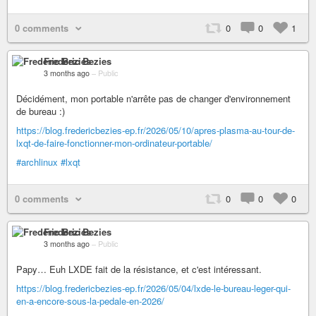
0 comments
0
0
1
Frederic Bezies
3 months ago
–
Public
Décidément, mon portable n'arrête pas de changer d'environnement
de bureau :)
https://blog.fredericbezies-ep.fr/2026/05/10/apres-plasma-au-tour-de-
lxqt-de-faire-fonctionner-mon-ordinateur-portable/
#archlinux
#lxqt
0 comments
0
0
0
Frederic Bezies
3 months ago
–
Public
Papy… Euh LXDE fait de la résistance, et c'est intéressant.
https://blog.fredericbezies-ep.fr/2026/05/04/lxde-le-bureau-leger-qui-
en-a-encore-sous-la-pedale-en-2026/