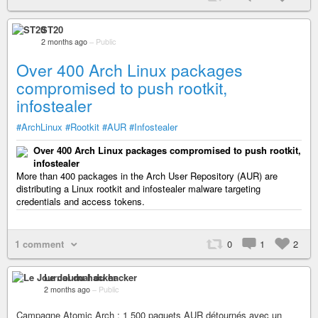
ST20
2 months ago
–
Public
Over 400 Arch Linux packages
compromised to push rootkit,
infostealer
#ArchLinux
#Rootkit
#AUR
#Infostealer
Over 400 Arch Linux packages compromised to push rootkit,
infostealer
More than 400 packages in the Arch User Repository (AUR) are
distributing a Linux rootkit and infostealer malware targeting
credentials and access tokens.
1 comment
0
1
2
Le Journal du hacker
2 months ago
–
Public
Campagne Atomic Arch : 1 500 paquets AUR détournés avec un