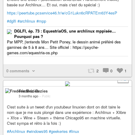
basée sur Archlinux… Et oui, mais c'est du spécial :)
https://peertube.pcservice46.fr/w/cG1Lukn6cRPATEm63Y4esP
#dglfi
#archlinux
#mpp
DGLFI, ép. 73 : EquestriaOS, une archlinux mppisée…
Pourquoi pas ?
Par MPP, j'entends Mon Petit Poney, le dessin animé préféré des
gamines de 5 à 8 ans… Site officiel : https://psyche-
games.com/equestria-os.php
0 comments
2
0
1
+ 2
Frederic Bezies
3 months ago
–
Public
C'est suite à un tweet d'un youtubeur linuxien dont on doit taire le
nom que je me suis plongé dans une expérience : Archlinux + Xlibre
+ Xfce + Wine + Steam + thème Chicago95 en machine virtuelle.
C'est sympa et rétro à la fois :)
#Archlinux
#windows95
#geekeries
#linux