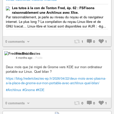
Les tutos à la con de Tonton Fred, ép. 62 : FSFisons
raisonnablement une Archlinux avec Xfce.
Par raisonnablement, je parle au niveau du noyau et du navigateur
internet. Le plus long ? La compilation du noyau Linux-libre et de
GNU Icecat… Linux-libre et Icecat sont disponibles sur AUR : -&g...
0 comments
1
0
1
Frederic Bezies
4 months ago
–
Public
Deux mois que j'ai migré de Gnome vers KDE sur mon ordinateur
portable sur Linux. Quel bilan ?
https://blog.fredericbezies-ep.fr/2026/04/22/deux-mois-avec-plasma-
a-la-place-de-gnome-sur-mon-portable-avec-archlinux-quel-bilan/
#Archlinux
#Gnome
#KDE
0 comments
0
0
1