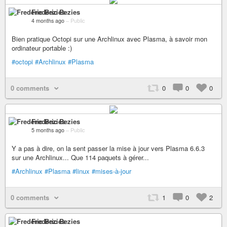
Frederic Bezies
4 months ago
–
Public
Bien pratique Octopi sur une Archlinux avec Plasma, à savoir mon
ordinateur portable :)
#octopi
#Archlinux
#Plasma
0 comments
0
0
0
Frederic Bezies
5 months ago
–
Public
Y a pas à dire, on la sent passer la mise à jour vers Plasma 6.6.3
sur une Archlinux... Que 114 paquets à gérer...
#Archlinux
#Plasma
#linux
#mises-à-jour
0 comments
1
0
2
Frederic Bezies