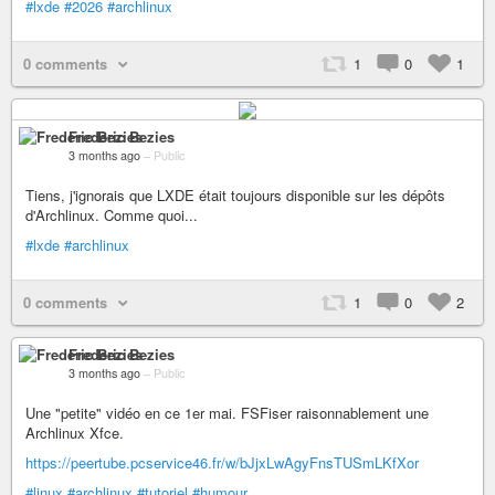
#lxde
#2026
#archlinux
0 comments
1
0
1
Frederic Bezies
3 months ago
–
Public
Tiens, j'ignorais que LXDE était toujours disponible sur les dépôts
d'Archlinux. Comme quoi...
#lxde
#archlinux
0 comments
1
0
2
Frederic Bezies
3 months ago
–
Public
Une "petite" vidéo en ce 1er mai. FSFiser raisonnablement une
Archlinux Xfce.
https://peertube.pcservice46.fr/w/bJjxLwAgyFnsTUSmLKfXor
#linux
#archlinux
#tutoriel
#humour