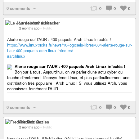
0 comments
0
0
0
Le Journal du hacker
2 months ago
–
Public
Alerte rouge sur l'AUR : 400 paquets Arch Linux infectés !
https://www.linuxtricks.fr/news/10-logiciels-libres/604-alerte-rouge-sur-
l-aur-400-paquets-arch-linux-infectes/
#archlinux
Alerte rouge sur l'AUR : 400 paquets Arch Linux infectés !
Bonjour à tous, Aujourd'hui, on va parler d'une actu cyber qui
touche directement l'écosystème Linux, et plus particulièrement une
distribution très populaire : Arch Linux ! Si vous utilisez Arch, vous
connaissez forcément l'AUR...
0 comments
0
0
0
Frederic Bezies
2 months ago
–
Public
Encore une DGLFI (Distribution GNU/Linux Franchement Inutile)