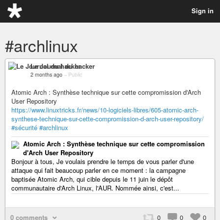
Sign in
#archlinux
Le Journal du hacker
2 months ago
–
Public
Atomic Arch : Synthèse technique sur cette compromission d'Arch
User Repository
https://www.linuxtricks.fr/news/10-logiciels-libres/605-atomic-arch-
synthese-technique-sur-cette-compromission-d-arch-user-repository/
#sécurité
#archlinux
Atomic Arch : Synthèse technique sur cette compromission
d'Arch User Repository
Bonjour à tous, Je voulais prendre le temps de vous parler d'une
attaque qui fait beaucoup parler en ce moment : la campagne
baptisée Atomic Arch, qui cible depuis le 11 juin le dépôt
communautaire d'Arch Linux, l'AUR. Nommée ainsi, c'est...
0 comments
0
0
0