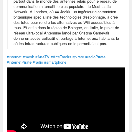
partout dans le monde des antennes relais pour le réseau de
communication alternatif le plus populaire : le Meshtastic
Network. À Londres, où 44 Jackk, un ingénieur électronicien
britannique spécialiste des technologies d'espionnage, a créé
des tutos pour rendre les alternatives au Wifi accessibles à
tous. Et enfin dans la région de Bologne, en Italie, le projet de
réseau ultra-local Antennine lancé par Cristina Carnevali
donne un accès collectif et partagé à Internet aux habitants là
où les infrastructures publiques ne le permettaient pas.
#internet
#mesh
#ArteTV
#ArteTracks
#pirate
#radioPirate
#internetPirate
#radio
#smartphone