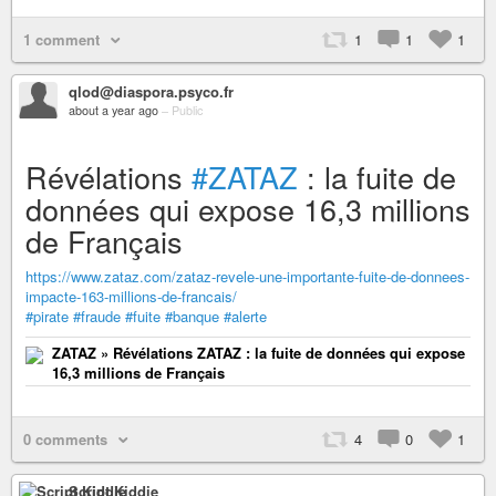
1 comment
1
1
1
qlod@diaspora.psyco.fr
about a year ago
–
Public
Révélations
#ZATAZ
: la fuite de
données qui expose 16,3 millions
de Français
https://www.zataz.com/zataz-revele-une-importante-fuite-de-donnees-
impacte-163-millions-de-francais/
#pirate
#fraude
#fuite
#banque
#alerte
ZATAZ » Révélations ZATAZ : la fuite de données qui expose
16,3 millions de Français
0 comments
4
0
1
Script Kiddie