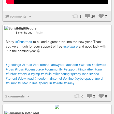
20 comments
3
20
7
Script Kiddie
8 months ago
–
Public
Merry
#Christmas
to all and a great start into the new year. Thank
you very much for your support of free
#software
and good luck with
it in the coming year 😀
#greetings
#xmas
#christmas
#newyear
#season
#wishes
#software
#foss
#floss
#opensource
#community
#support
#linux
#tux
#gnu
#firefox
#mozilla
#gimp
#eMule
#filesharing
#piracy
#vlc
#video
#torrent
#download
#freedom
#internet
#online
#cyberspace
#nerd
#humor
#just4fun
#os
#penguin
#pirate
#piracy
2 comments
0
2
8
jamais+37 phil