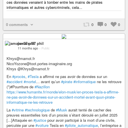
ces données venaient à tomber entre les mains de pirates
informatiques et autres cybercriminels, cela...
0 comments
0
0
0
jamais+37 phil
11 months ago
–
Public
Khrys@mamot.fr
NicoYozone@toot.portes-imaginaire.org
Khrys @Khrys@mamot.fr
En
#procès
,
#Tesla
a affirmé ne pas avoir de données sur un
#accident
#mortel
… avant qu’un
#pirate
#informatique
ne les retrouve
(*)#Pourriture de
#Nazillon
https://www.humanite.fr/monde/elon-musk/en-proces-tesla-a-affirme-
ne-pas-avoir-de-donnees-sur-un-accident-mortel-avant-quun-pirate-
informatique-ne-les-retrouve
La
#vitrine
#technologique
de
#Musk
aurait tenté de cacher des
preuves essentielles lors d’un procès s’étant déroulé en juillet 2025
[...]Attaquée en
#justice
pour avoir participé à la mort d’une civile,
percutée par une
#voiture
Tesla en
#pilote_automatique
, l’entreprise a