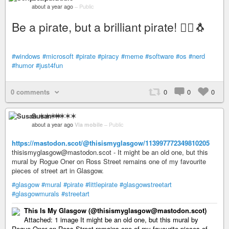
about a year ago
–
Public
Be a pirate, but a brilliant pirate! 🏴‍☠️🐧
#windows
#microsoft
#pirate
#piracy
#meme
#software
#os
#nerd
#humor
#just4fun
0 comments
0
0
0
Susan ✶✶✶✶
about a year ago
Via mobile
–
Public
https://mastodon.scot/@thisismyglasgow/113997772349810205
thisismyglasgow@mastodon.scot - It might be an old one, but this
mural by Rogue Oner on Ross Street remains one of my favourite
pieces of street art in Glasgow.
#glasgow
#mural
#pirate
#littlepirate
#glasgowstreetart
#glasgowmurals
#streetart
This Is My Glasgow (@thisismyglasgow@mastodon.scot)
Attached: 1 image It might be an old one, but this mural by
Rogue Oner on Ross Street remains one of my favourite pieces of