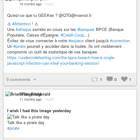
10 months ago
–
Public
Qu'est-ce que tu GEEKes ? @QTG@mamot.fr
⚠️
#Attention
! ⚠️
Une
#attaque
semble en cours sur les
#banques
BPCE (Banque
Populaire, Caisse d'Épargne,
#Crédit-Coop
...).
Évitez de vous connecter à votre
#espace
client jusqu'à
#correction
.
Un
#pirate
pourrait y accéder dans la foulée. Ils ont visiblement
compromis un outil de statistique de ces banques.
https://undercodetesting.com/the-bpce-breach-how-a-single-
javascript-infection-can-steal-your-banking-session/
0 comments
1
0
1
Brian Fitzgerald
11 months ago
–
Public
I wish I had this image yesterday
Talk like a pirate day
#pirate