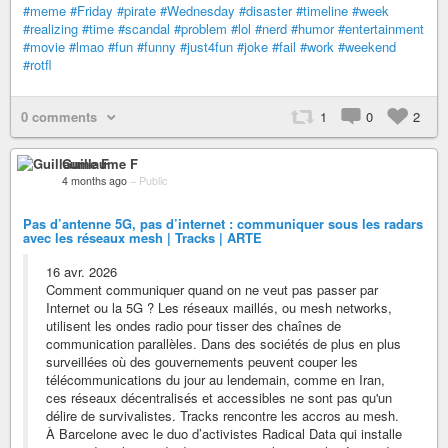
#meme
#Friday
#pirate
#Wednesday
#disaster
#timeline
#week
#realizing
#time
#scandal
#problem
#lol
#nerd
#humor
#entertainment
#movie
#lmao
#fun
#funny
#just4fun
#joke
#fail
#work
#weekend
#rotfl
0 comments
1
0
2
Guillaume F
4 months ago
–
Public
Pas d’antenne 5G, pas d’internet : communiquer sous les radars
avec les réseaux mesh | Tracks | ARTE
16 avr. 2026
Comment communiquer quand on ne veut pas passer par
Internet ou la 5G ? Les réseaux maillés, ou mesh networks,
utilisent les ondes radio pour tisser des chaînes de
communication parallèles. Dans des sociétés de plus en plus
surveillées où des gouvernements peuvent couper les
télécommunications du jour au lendemain, comme en Iran,
ces réseaux décentralisés et accessibles ne sont pas qu'un
délire de survivalistes. Tracks rencontre les accros au mesh.
À Barcelone avec le duo d’activistes Radical Data qui installe