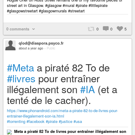
street art in Glasgow. #glasgow #mural #pirate #littlepirate
#glasgowstreetart #glasgowmurals #streetart
0 comments
0
0
5
qlod@diaspora.psyco.fr
about a year ago
–
Public
#Meta
a piraté 82 To de
#livres
pour entraîner
illégalement son
#IA
(et a
tenté de le cacher).
https://www.phonandroid.com/meta-a-pirate-82-to-de-livres-pour-
entrainer-illegalement-son-ia.html
#torrenting
#facebook
#pirate
#justice
#usa
Meta a piraté 82 To de livres pour entraîner illégalement son