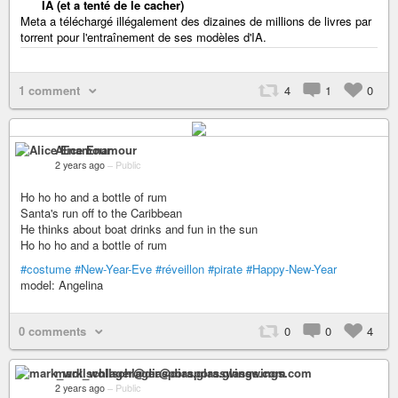
IA (et a tenté de le cacher)
Meta a téléchargé illégalement des dizaines de millions de livres par
torrent pour l'entraînement de ses modèles d'IA.
1 comment
4
1
0
Alice Enamour
2 years ago
–
Public
Ho ho ho and a bottle of rum
Santa's run off to the Caribbean
He thinks about boat drinks and fun in the sun
Ho ho ho and a bottle of rum
#costume
#New-Year-Eve
#réveillon
#pirate
#Happy-New-Year
model: Angelina
0 comments
0
0
4
mark_wollschlager@diaspora.glasswings.com
2 years ago
–
Public