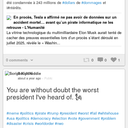
été condamnée à 243 millions de
#dollars
de
#dommages
et
i#ntérêts.
En procès, Tesla a affirmé ne pas avoir de données sur un
accident mortel… avant qu’un pirate informatique ne les
retrouve - L'Humanité
La vitrine technologique du multimilliardaire Elon Musk aurait tenté de
cacher des preuves essentielles lors d’un procès s’étant déroulé en
juillet 2025, révèle le « Washin...
0 comments
0
0
1
Script Kiddie
about a year ago
–
Public
You are without doubt the worst
president I've heard of. 🗽
#meme
#politics
#pirate
#trump
#president
#worst
#fail
#whitehouse
#usa
#politics
#democracy
#election
#vote
#government
#problem
#disaster
#crisis
#worldorder
#nwo