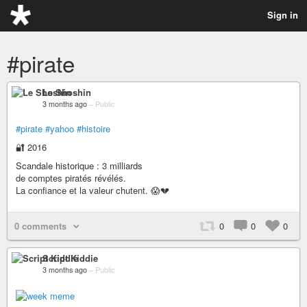
Sign in
#pirate
Le Shoshin
3 months ago
–
Public
#pirate
#yahoo
#histoire
🔐 2016
Scandale historique : 3 milliards
de comptes piratés révélés.
La confiance et la valeur chutent. 😱💔
0 comments
0
0
0
Script Kiddie
3 months ago
–
Public