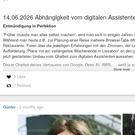
#Lenkung
#Manipulation
#künstlicheIntelligenz
#Mensch
#Maschine
#
14.06.2026 Abhängigkeit vom digitalen Assistent
Aaron Swartz – Wikipedia
Entmündigung in Perfektion
“Früher musste man alles selbst machen”, wird man sich in einigen Jahren 
Während man heute z.B. zur Planung einer Reise mehrere Browser-Tabs öffn
Restaurants, Foren über die jeweiligen Erfahrungen mit den Zimmern, der 
Aufforderung “Plane mir ein verlängertes Wochenende in Lissabon” an den p
jetzt gestarteten Umbau vom Chatbot zum digitalen Assistenten aussehen.
Dieser Chatbot deines Vertrauens von Google, Open AI, AWS, … weiß ja sch
Show more
deine finanziellen Möglichkeiten und letztere wird er versuchen so gut wi
Natürlich wird dieser Chatbot dir auch die Nachrichten servieren und darauf
3 Likes
Ereignissen verschlucken musst. Er wird darauf achten, dass deine politisch
1 Reshare
und du ein (für ihn) wertvolles Mitglied der Gesellschaft bleibst.
Telepolis.de warnt: Wer immer mehr Aufgaben an eine Plattform überträgt, g
Medien, Online-Shops und Vergleichsportale könnte das erhebliche Folgen 
richten, verschiebt sich die Aufmerksamkeit weg von einzelnen Webseiten.
Günter
-
2 months ago
Wir sollten uns das Internet nicht (noch mehr) aus der Hand nehmen lasse
aufrufen können. Andere werden (noch mehr) bestimmen, was wir im Netz fi
anzeigen was wir sehen sollten …
Mehr dazu bei
https://www.telepolis.de/article/Radikal-Umbau-bei-ChatGPT-