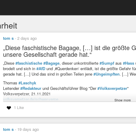
rheit
tom s
-
2 days ago
„Diese faschistische Bagage, […] ist die größte 
unsere Gesellschaft gerade hat.“
„Diese
#faschistische
#Bagage
, dieser unkontrollierte
#Sumpf
aus
#Hass
brodelt und sich in
#AfD
und ‚#Querdenken‘ entlädt, ist die größte Gefahr f
gerade hat. […] Und das sind in großen Teilen jene
#Ungeimpften
. […] Wer
Thomas
#Laschyk
Leitender
#Redakteur
und Geschäftsführer Blog "Der
#Volksverpetzer
"
Volksverpetzer, 21.11.2021
volksverpetzer.de/schwer-verpe…
Show more
1 Like
„Ich habe mitgemacht“ – Das Archiv für Corona-Unrecht
#ichhabemitgemacht
#Corona
#Unrecht
#Covid19
#Deutschland
kacryjdnynyw265x2mvf7xtrdc5qiz…
tom s
-
19 days ago