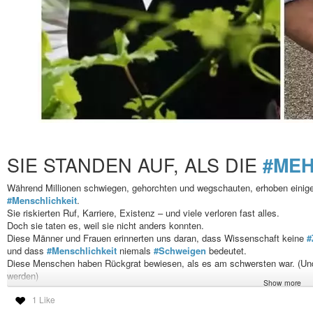
SIE STANDEN AUF, ALS DIE
#MEH
Während Millionen schwiegen, gehorchten und wegschauten, erhoben einige
#Menschlichkeit
.
Sie riskierten Ruf, Karriere, Existenz – und viele verloren fast alles.
Doch sie taten es, weil sie nicht anders konnten.
Diese Männer und Frauen erinnerten uns daran, dass Wissenschaft keine
#
und dass
#Menschlichkeit
niemals
#Schweigen
bedeutet.
Diese Menschen haben Rückgrat bewiesen, als es am schwersten war. (Und e
werden)
Show more
Sie alle verdienen, niemals vergessen zu werden:
1 Like