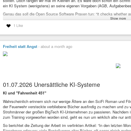
sollten. Doch fangen wir mal im Kleinen an. Es wäre doch schon ein Schritt
ein KI System (wenigstens) an seine eigenen Vorgaben (AGB, Aufgabenbesch
Genau das soll die Open Source Software Praxen tun: “it checks whether an 
Show more
Praxen analysiert die dem KI System vorgegebene Policy und prüft dann, wi
1 Like
listet Praxen auf, wo es welche Unterschiede zwischen Anspruch und Wirkli
von Projekten üblichen Vorgehen aus.
Wer hat in dem Projekt/System welche Aufgaben?
Freiheit statt Angst
-
about a month ago
Wer hat welche Rollen?
Welche Rechte darf ein/e Handelnder/Teilkomponente dabei ausübe
Wo gab es Kompetenzüberschreitungen oder mangelnde Kompetenz
Welche Aktionen wurden am Rande der Vorschriften oder ihnen entg
Alle diese Fragen untersucht Praxen am Live KI System und sammelt seine 
01.07.2026 Unersättliche KI-Systeme
Praxen nicht im luftleeren Raum sondern hat als Grundlagen die immerhin s
Vorgaben für KI Systeme. Das sind für Praxen bisher OWASP Top 10 for L
KI und "Fahrenheit 451"
Applications 2026, the OWASP Secure MCP Server Development Guide 20
Wahrscheinlich erinnern sich nur wenige Ältere an den SciFi Roman und Fil
Man kann von Praxen sicher keine Wunder erwarten, hat aber zumindest An
der Feuerwehr versteckte verbliebene Bücher ausfindig zu machen und zu v
unterscheiden und kann dann als Mensch in diese Richtung weiter suchen. B
Strohmänner der großen BigTech KI-Unternehmen zu passieren. Nachdem inz
Fingerspitzengefühl erforderlich. So nivelliert Praxen Fehler, wenn sie in wi
zum Training vorgeworfen worden sind, geht es nun um wirklich alte nur ant
Richtung ausfallen. Das wollen die Entwickler verbessern: “The goal is to 
trust the results they receive.”
So berichtet die Zeitung der Arbeit im verlinkten Artikel: “In den letzten M
Praxen ist ein Anfang, ein erster Schritt, ersetzt aber keinesfalls eine dem
Einnahmen erfreuen; viele Bestellungen alter Bücher, oft sogar gleich mehrer