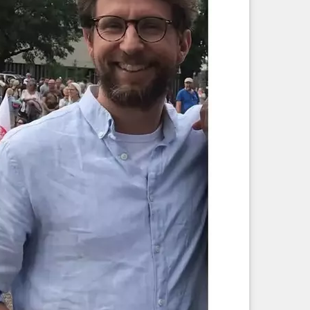
.de/d/3Qe
gigkeit-vom-digitalen-assistenten.html
ckvzinubzmioddad.onion/de/articles/9563-20260614-
tion
#Suchmaschinen
#Ausbeutung
#Wahrheit
is
tale Gesellschaft und ihre Entwicklung in Politik, Wirtschaft