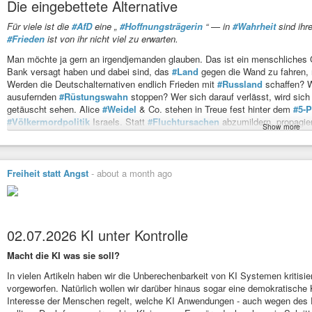
Die eingebettete Alternative
Für viele ist die
#AfD
eine „
#Hoffnungsträgerin
“ — in
#Wahrheit
sind ihr
#Frieden
ist von ihr nicht viel zu erwarten.
Man möchte ja gern an irgendjemanden glauben. Das ist ein menschliches
Bank versagt haben und dabei sind, das
#Land
gegen die Wand zu fahren, r
Werden die Deutschalternativen endlich Frieden mit
#Russland
schaffen? W
ausufernden
#Rüstungswahn
stoppen? Wer sich darauf verlässt, wird sich 
getäuscht sehen. Alice
#Weidel
& Co. stehen in Treue fest hinter dem
#5-P
#Völkermordpolitik
Israels. Statt
#Fluchtursachen
abzumildern, propagier
Show more
US-amerikanischen ICE-Behörde. Statt auf
#Armutsbekämpfung
setzen s
Wer innerhalb der Partei für bessere Kontakte zu Russland plädiert, sieht si
vorzuwerfen — eine „
#Nazi-Partei
“ zu sein — oder sie maßlos zu idealisie
annähern und klar machen, worin die wirkliche Gefahr des Aufstiegs der Rec
Freiheit statt Angst
-
about a month ago
manova.news/artikel/die-eingeb…
02.07.2026 KI unter Kontrolle
Macht die KI was sie soll?
In vielen Artikeln haben wir die Unberechenbarkeit von KI Systemen kritis
vorgeworfen. Natürlich wollen wir darüber hinaus sogar eine demokratische 
Interesse der Menschen regelt, welche KI Anwendungen - auch wegen des 