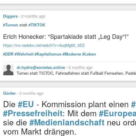
Dr. Wolfgang
#Wodarg
–
@wodarg
Prof. Dr. Sucharit
#Bhakdi
Diggers
-
2 months ago
Prof. Dr. Stefan
#Homburg
–
#Turnen
statt
#TIKTOK
@SHomburg
Dr. Robert
#Malone
–
Erich Honecker: “Spartakiade statt „Leg Day“!”
@RWMaloneMD
https://inv.nadeko.net/watch?v=9uqMg65_5EE
Dr. Peter
#McCullough
–
#DDR
#Wahrheit
#Kapitalismus
#Moderne
#Leben
@P_McCulloughMD
Prof. Dr. Arne
#Burkhardt
dr.hydro@societas.online
-
2 months ago
Kary Mullis
Turnen statt TICTOC, Fahrradfahren statt Fußball Fernsehen, Padd
Dr. Mike
#Yeadon
–
@Michael_Yeadon
Prof. Dr. Stefan
#Hockertz
–
Günter
-
2 months ago
@DrHockertz
Die
- Kommission plant einen
#EU
#
Dr. Geert Vanden
#Bossche
–
@GVDBossche
: Mit dem
#Pressefreiheit
#Europe
Prof. Dr. Luc
#Montagnier
sie die
neu ord
#Medienlandschaft
RA Marcus
#Haintz
–
@Haintz_MediaLaw
vom Markt drängen.
Dr. Wolfgang
#Ernst
–