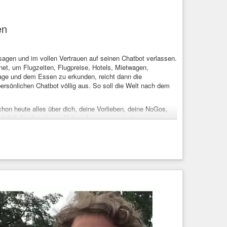
Fahrenheit451
#Vernichtung
en
sagen und im vollen Vertrauen auf seinen Chatbot verlassen.
et, um Flugzeiten, Flugpreise, Hotels, Mietwagen,
Lage und dem Essen zu erkunden, reicht dann die
ersönlichen Chatbot völlig aus. So soll die Welt nach dem
on heute alles über dich, deine Vorlieben, deine NoGos,
e möglich für das eigene Unternehmen auszunutzen …
 achten, dass du dich dabei nicht an unappetitlichen
e Einstellung nicht allzu sehr in eine Richtung abrutscht
ibt ihr auch immer mehr Einblick in den eigenen Alltag. Für
haben. Wenn Nutzer ihre Fragen direkt an einen KI-Agenten
n. Einzelne Webseiten würden wir dann überhaupt nicht mehr
nden - wie bereits jetzt die Suchmaschinen die Auswahl
Surfen-wir-bald-nie-wieder-selbst-im-Netz-11321662.html