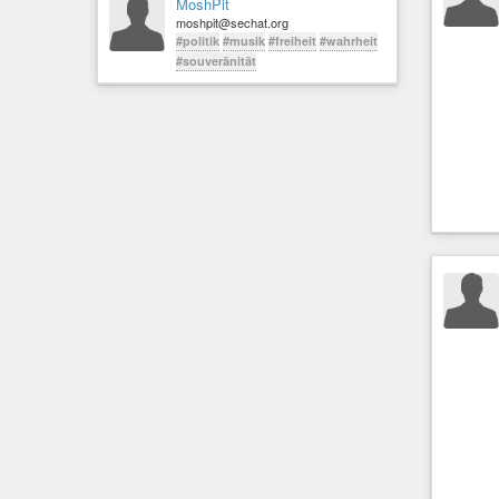
MoshPit
moshpit@sechat.org
#politik
#musik
#freiheit
#wahrheit
#souveränität