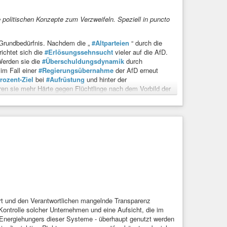
e politischen Konzepte zum Verzweifeln. Speziell in puncto
 Grundbedürfnis. Nachdem die „
#Altparteien
“ durch die
ichtet sich die
#Erlösungssehnsucht
vieler auf die AfD.
erden sie die
#Überschuldungsdynamik
durch
im Fall einer
#Regierungsübernahme
der AfD erneut
rozent-Ziel
bei
#Aufrüstung
und hinter der
en sie mehr Härte gegen Flüchtlinge nach dem Vorbild der
ie auf
#Privatstädte
und damit auf weitere soziale Spaltung.
ch vielfach isoliert. Anstatt der AfD andauernd das Falsche
ren, sollte sich der Diskurs endlich der nüchternen Wahrheit
htspopulisten liegt.
iert und den Verantwortlichen mangelnde Transparenz
Kontrolle solcher Unternehmen und eine Aufsicht, die im
Energiehungers dieser Systeme - überhaupt genutzt werden