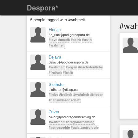
Despora*
5 people tagged with #wahrheit
#wah
Florian
flo_rian@pod.geraspora.de
#love
#musik
#spirit
#truth
#wahrheit
Dejavu
dejavu@pod.geraspora.de
#wahrheit
#vegan
#nächstenliebe
#freiheit
#fckfb
Slothster
slothster@diasp.eu
#liebe
#freiheit
#wahrheit
#frieden
#naturwissenschaft
Oliver
oliver@pod.dragondreaming.de
#wahrheit
#dragondreaming
#astrosophie
#gaia
#astrologie