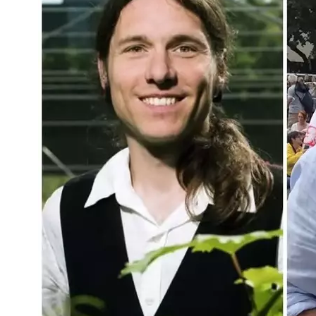
Kategorie[21]: Unsere Themen in der Presse Short-Link dieser Seite: a-fsa
Link zu dieser Seite:
https://www.a-fsa.de/de/articles/9563-20260614-abhaen
Link im Tor-Netzwerk:
http://a6pdp5vmmw4zm5tifrc3qo2pyz7mvnk4zzimpesn
abhaengigkeit-vom-digitalen-assistenten.html
Tags:
#AI
#KI
#GAFAM
#ChatGPT
#OpenAI
#Google
#AWS
#Desinforma
#Nachrichten
#Lenkung
#Manipulation
Onlinemagazin für Politik & Medien im digitalen Zeitalter | Telepol
✓ kritisch, ✓ meinungsstark, ✓ informativ! Telepolis hinterfragt die digi
&amp; Medien.