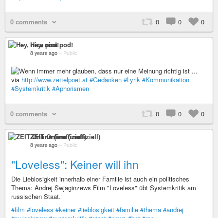
0 comments
0
0
0
Hey, nice pod!
8 years ago
–
Public
via
http://www.zettelpoet.at
#Gedanken
#Lyrik
#Kommunikation
#Systemkritik
#Aphorismen
0 comments
0
0
0
ZEIT Online (inoffiziell)
8 years ago
–
Public
"Loveless": Keiner will ihn
Die Lieblosigkeit innerhalb einer Familie ist auch ein politisches
Thema: Andrej Swjaginzews Film "Loveless" übt Systemkritik am
russischen Staat.
#film
#loveless
#keiner
#lieblosigkeit
#familie
#thema
#andrej