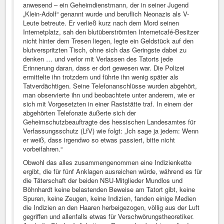
anwesend – ein Geheimdienstmann, der in seiner Jugend
„Klein-Adolf“ genannt wurde und beruflich Neonazis als V-
Leute betreute. Er verließ kurz nach dem Mord seinen
Internetplatz, sah den blutüberströmten Internetcafé-Besitzer
nicht hinter dem Tresen liegen, legte ein Geldstück auf den
blutverspritzten Tisch, ohne sich das Geringste dabei zu
denken … und verlor mit Verlassen des Tatorts jede
Erinnerung daran, dass er dort gewesen war. Die Polizei
ermittelte ihn trotzdem und führte ihn wenig später als
Tatverdächtigen. Seine Telefonanschlüsse wurden abgehört,
man observierte ihn und beobachtete unter anderem, wie er
sich mit Vorgesetzten in einer Raststätte traf. In einem der
abgehörten Telefonate äußerte sich der
Geheimschutzbeauftragte des hessischen Landesamtes für
Verfassungsschutz (LfV) wie folgt: „Ich sage ja jedem: Wenn
er weiß, dass irgendwo so etwas passiert, bitte nicht
vorbeifahren.“
Obwohl das alles zusammengenommen eine Indizienkette
ergibt, die für fünf Anklagen ausreichen würde, während es für
die Täterschaft der beiden NSU-Mitglieder Mundlos und
Böhnhardt keine belastenden Beweise am Tatort gibt, keine
Spuren, keine Zeugen, keine Indizien, fanden einige Medien
die Indizien an den Haaren herbeigezogen, völlig aus der Luft
gegriffen und allenfalls etwas für Verschwörungstheoretiker.