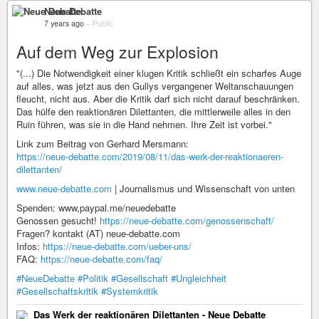
Neue Debatte
7 years ago
–
Public
Auf dem Weg zur Explosion
"(...) Die Notwendigkeit einer klugen Kritik schließt ein scharfes Auge
auf alles, was jetzt aus den Gullys vergangener Weltanschauungen
fleucht, nicht aus. Aber die Kritik darf sich nicht darauf beschränken.
Das hülfe den reaktionären Dilettanten, die mittlerweile alles in den
Ruin führen, was sie in die Hand nehmen. Ihre Zeit ist vorbei."
Link zum Beitrag von Gerhard Mersmann:
https://neue-debatte.com/2019/08/11/das-werk-der-reaktionaeren-
dilettanten/
www.neue-debatte.com
| Journalismus und Wissenschaft von unten
Spenden: www,paypal.me/neuedebatte
Genossen gesucht!
https://neue-debatte.com/genossenschaft/
Fragen? kontakt (AT) neue-debatte.com
Infos:
https://neue-debatte.com/ueber-uns/
FAQ:
https://neue-debatte.com/faq/
#NeueDebatte
#Politik
#Gesellschaft
#Ungleichheit
#Gesellschaftskritik
#Systemkritik
Das Werk der reaktionären Dilettanten - Neue Debatte