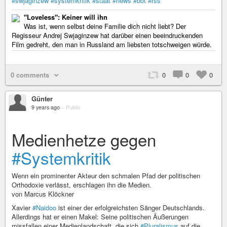
#swjaginzew
#systemkritik
#staat
#news
#bot
#rss
"Loveless": Keiner will ihn
Was ist, wenn selbst deine Familie dich nicht liebt? Der
Regisseur Andrej Swjaginzew hat darüber einen beeindruckenden
Film gedreht, den man in Russland am liebsten totschweigen würde.
0 comments
0
0
0
Günter
9 years ago
–
Public
Medienhetze gegen
#Systemkritik
Wenn ein prominenter Akteur den schmalen Pfad der politischen
Orthodoxie verlässt, erschlagen ihn die Medien.
von Marcus Klöckner
Xavier
#Naidoo
ist einer der erfolgreichsten Sänger Deutschlands.
Allerdings hat er einen Makel: Seine politischen Äußerungen
missfallen einer Medienlandschaft, die sich
#Pluralismus
auf die