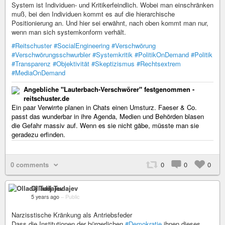
System ist Individuen- und Kritikerfeindlich. Wobei man einschränken
muß, bei den Individuen kommt es auf die hierarchische
Positionierung an. Und hier sei erwähnt, nach oben kommt man nur,
wenn man sich systemkonform verhält.
#Reitschuster
#SocialEngineering
#Verschwörung
#Verschwörungsschwurbler
#Systemkritik
#PolitikOnDemand
#Politik
#Transparenz
#Objektivität
#Skeptizismus
#Rechtsextrem
#MediaOnDemand
Angebliche "Lauterbach-Verschwörer" festgenommen -
reitschuster.de
Ein paar Verwirrte planen in Chats einen Umsturz. Faeser & Co.
passt das wunderbar in ihre Agenda, Medien und Behörden blasen
die Gefahr massiv auf. Wenn es sie nicht gäbe, müsste man sie
geradezu erfinden.
0 comments
0
0
0
Olladij Tudajev
5 years ago
–
Public
Narzisstische Kränkung als Antriebsfeder
Dass die Institutionen der bürgerlichen
#Demokratie
ihnen dieses