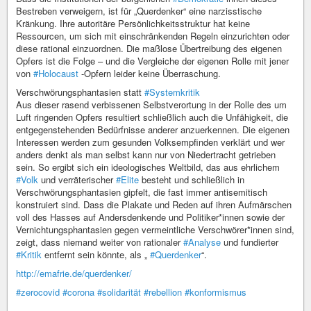
Bestreben verweigern, ist für „Querdenker“ eine narzisstische
Kränkung. Ihre autoritäre Persönlichkeitsstruktur hat keine
Ressourcen, um sich mit einschränkenden Regeln einzurichten oder
diese rational einzuordnen. Die maßlose Übertreibung des eigenen
Opfers ist die Folge – und die Vergleiche der eigenen Rolle mit jener
von
#Holocaust
-Opfern leider keine Überraschung.
Verschwörungsphantasien statt
#Systemkritik
Aus dieser rasend verbissenen Selbstverortung in der Rolle des um
Luft ringenden Opfers resultiert schließlich auch die Unfähigkeit, die
entgegenstehenden Bedürfnisse anderer anzuerkennen. Die eigenen
Interessen werden zum gesunden Volksempfinden verklärt und wer
anders denkt als man selbst kann nur von Niedertracht getrieben
sein. So ergibt sich ein ideologisches Weltbild, das aus ehrlichem
#Volk
und verräterischer
#Elite
besteht und schließlich in
Verschwörungsphantasien gipfelt, die fast immer antisemitisch
konstruiert sind. Dass die Plakate und Reden auf ihren Aufmärschen
voll des Hasses auf Andersdenkende und Politiker*innen sowie der
Vernichtungsphantasien gegen vermeintliche Verschwörer*innen sind,
zeigt, dass niemand weiter von rationaler
#Analyse
und fundierter
#Kritik
entfernt sein könnte, als „
#Querdenker
“.
http://emafrie.de/querdenker/
#zerocovid
#corona
#solidarität
#rebellion
#konformismus