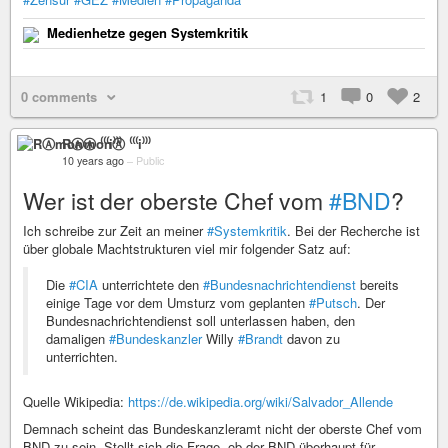
Medienhetze gegen Systemkritik
0 comments
1
0
2
RⒶmonⒶ ⁽⁽⁽i⁾⁾⁾
10 years ago
–
Public
Wer ist der oberste Chef vom
#BND
?
Ich schreibe zur Zeit an meiner
#Systemkritik
. Bei der Recherche ist
über globale Machtstrukturen viel mir folgender Satz auf:
Die
#CIA
unterrichtete den
#Bundesnachrichtendienst
bereits
einige Tage vor dem Umsturz vom geplanten
#Putsch
. Der
Bundesnachrichtendienst soll unterlassen haben, den
damaligen
#Bundeskanzler
Willy
#Brandt
davon zu
unterrichten.
Quelle Wikipedia:
https://de.wikipedia.org/wiki/Salvador_Allende
Demnach scheint das Bundeskanzleramt nicht der oberste Chef vom
BND zu sein. Stellt sich die Frage, ob der BND überhaupt für