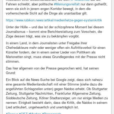
Fahnen schreibt, aber politische
#Meinungsvielfalt
nur dann gutheißt,
wenn sie sich in jenem engen Korridor bewegt, in dem die
vorherrschende Sicht auf die Dinge als unantastbar gilt.
https://www.rubikon.news/artikel/medienhetze-gegen-systemkritik
Unter der Hülle – und das ist der schizophrene Moment bei diesem
Journalismus – kommt eine Berichterstattung zum Vorschein, die
Züge dessen trägt, was sie zu bekämpfen vorgibt.
In einem Land, in dem Journalisten unter Freigabe ihrer
Chefredakteure mehr oder weniger offen ein Auftrittsverbot für einen
Künstler fordern, der in einem seiner Lieder von Politikern als
Marionetten singt, muss etwas Grundlegendes mit der Presse nicht
stimmen.
Das hier allgemein von der Presse gesprochen wird, hat seinen
Grund:
Ein Blick auf die News-Suche bei Google zeigt, dass sich nahezu
eine gesamte Medienlandschaft mit einer Stimme (siehe dazu die
angeführten Schlagzeilen unten) gegen Naidoo erhebt. Ob Stuttgarter
Zeitung, Stuttgarter Nachrichten, Frankfurter Allgemeine Zeitung,
Süddeutsche Zeitung, Kölner Stadtanzeiger, um nur einige Medien zu
nennen: Einigkeit besteht darin, dass die Kritik, die Naidoo in seinem
Lied artikuliert, ungeheuerlich und unerträglich ist.
#Zensur
#GEZ
#Medien
#Propaganda