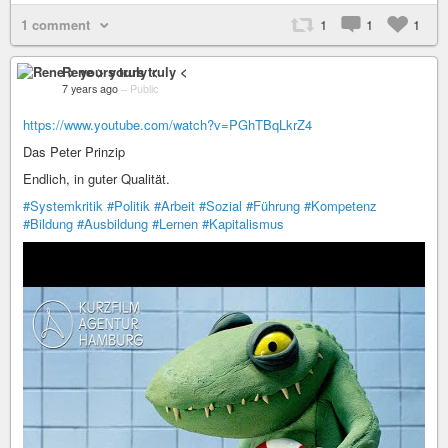
1 comment
1
1
1
Rene > yours truly <
7 years ago
–
Public
https://www.youtube.com/watch?v=PGhTBqLkrZ4
Das Peter Prinzip
Endlich, in guter Qualität.
#Systemkritik
#Politik
#Arbeit
#Sozial
#Führung
#Kompetenz
#Bildung
#Ausbildung
#Lernen
#Kapitalismus