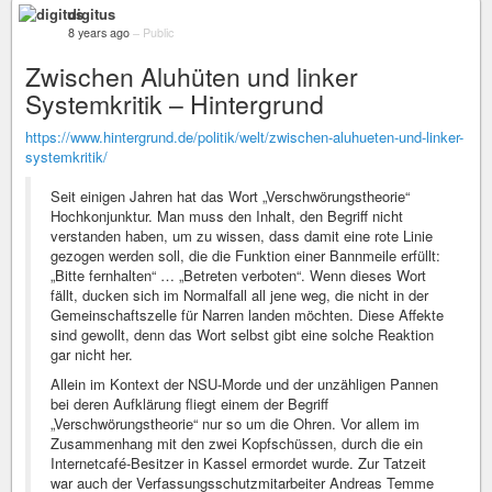
digitus
8 years ago
–
Public
Zwischen Aluhüten und linker
Systemkritik – Hintergrund
https://www.hintergrund.de/politik/welt/zwischen-aluhueten-und-linker-
systemkritik/
Seit einigen Jahren hat das Wort „Verschwörungstheorie“
Hochkonjunktur. Man muss den Inhalt, den Begriff nicht
verstanden haben, um zu wissen, dass damit eine rote Linie
gezogen werden soll, die die Funktion einer Bannmeile erfüllt:
„Bitte fernhalten“ … „Betreten verboten“. Wenn dieses Wort
fällt, ducken sich im Normalfall all jene weg, die nicht in der
Gemeinschaftszelle für Narren landen möchten. Diese Affekte
sind gewollt, denn das Wort selbst gibt eine solche Reaktion
gar nicht her.
Allein im Kontext der NSU-Morde und der unzähligen Pannen
bei deren Aufklärung fliegt einem der Begriff
„Verschwörungstheorie“ nur so um die Ohren. Vor allem im
Zusammenhang mit den zwei Kopfschüssen, durch die ein
Internetcafé-Besitzer in Kassel ermordet wurde. Zur Tatzeit
war auch der Verfassungsschutzmitarbeiter Andreas Temme