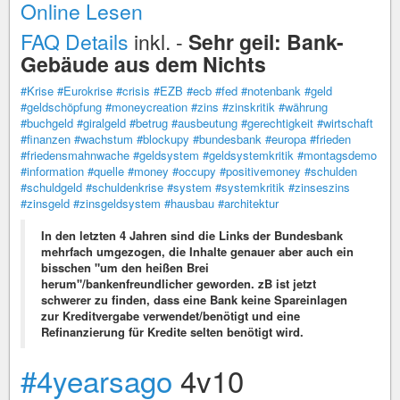
Online Lesen
FAQ Details
inkl. -
Sehr geil: Bank-
Gebäude aus dem Nichts
#Krise
#Eurokrise
#crisis
#EZB
#ecb
#fed
#notenbank
#geld
#geldschöpfung
#moneycreation
#zins
#zinskritik
#währung
#buchgeld
#giralgeld
#betrug
#ausbeutung
#gerechtigkeit
#wirtschaft
#finanzen
#wachstum
#blockupy
#bundesbank
#europa
#frieden
#friedensmahnwache
#geldsystem
#geldsystemkritik
#montagsdemo
#information
#quelle
#money
#occupy
#positivemoney
#schulden
#schuldgeld
#schuldenkrise
#system
#systemkritik
#zinseszins
#zinsgeld
#zinsgeldsystem
#hausbau
#architektur
In den letzten 4 Jahren sind die Links der Bundesbank
mehrfach umgezogen, die Inhalte genauer aber auch ein
bisschen "um den heißen Brei
herum"/bankenfreundlicher geworden. zB ist jetzt
schwerer zu finden, dass eine Bank keine Spareinlagen
zur Kreditvergabe verwendet/benötigt und eine
Refinanzierung für Kredite selten benötigt wird.
#4yearsago
4v10