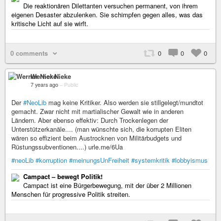
Die reaktionären Dilettanten versuchen permanent, von ihrem
eigenen Desaster abzulenken. Sie schimpfen gegen alles, was das
kritische Licht auf sie wirft.
0 comments
0
0
0
Werner Nieke
7 years ago
–
Public
Der
#NeoLib
mag keine Kritiker. Also werden sie stillgelegt/mundtot
gemacht. Zwar nicht mit martialischer Gewalt wie in anderen
Ländern. Aber ebenso effektiv: Durch Trockenlegen der
Unterstützerkanäle.... (man wünschte sich, die korrupten Eliten
wären so effizient beim Austrocknen von Militärbudgets und
Rüstungssubventionen....) urle.me/6Ua
#neoLib
#korruption
#meinungsUnFreiheit
#systemkritik
#lobbyismus
Campact – bewegt Politik!
Campact ist eine Bürgerbewegung, mit der über 2 Millionen
Menschen für progressive Politik streiten.