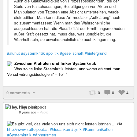
Auch die Glaubwürdigkeit von Prozessbeobachtern, die der
Serie von Falschaussagen, Beseitigungen von Akten und
Manipulation von Tatorten eine Absicht unterstellten, wurde
diskreditiert. Man kann diese Art medialer „Aufklärung“ auch
so zusammenfassen: Wenn man das Wahrscheinliche
ausgeschlossen hat, die Plausibilität der Ermittlungsmethoden
außer Kraft gesetzt hat, muss das, was übrigbleibt, die
Wahrheit sein, so unwahrscheinlich sie auch klingen mag.
#aluhut
#systemkritik
#politik
#gesellschaft
#hintergrund
Zwischen Aluhüten und linker Systemkritik
Was sollte linke Staatskritik leisten, und woran erkennt man
Verschwörungsideologien? – Teil 1
0 comments
0
0
4
Hey, nice pod!
8 years ago
–
Public
via
http://www.zettelpoet.at
#Gedanken
#Lyrik
#Kommunikation
#Systemkritik
#Aphorismen