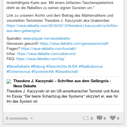
hinterhältigste Karte aus: Mit einem brillanten Taschenspielertrick
dreht es die Rebellion zu seinen eignen Gunsten um."
Link zu unserem Archiv und dem Beitrag des Mathematikers und
verurteilten Terroristen Theodore J. Kaczynski aka Unabomber:
https://neue-debatte.com/2019/03/13/theodore-j-kaczynski-schriften-
aus-dem-gefaengnis/
Spenden:
www.paypal.me/neuedebatte
Genossen gesucht!
https://neue-debatte.com/genossenschaft/
Fragen?
https://neue-debatte.com/kontakt/
Infos:
https://neue-debatte.com/ueber-uns/
FAQ:
https://neue-debatte.com/faq/
#NeueDebatte
#Bildung
#Geschichte
#USA
#Radikalismus
#Extremismus
#Systemkritik
#Gesellschaft
Theodore J. Kaczynski – Schriften aus dem Gefängnis -
Neue Debatte
Theodore J. Kaczynski ist ein US-amerikanischer Terrorist und Autor.
Im Essay "Der beste Schachzug des Systems" skizziert er, was für
ihn das System ist.
0 comments
0
0
0