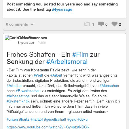
Post something you posted four years ago and say something
about it. Use the hashtag
#4yearsago
0 comments
1
0
2
Carlo Monenova
8 years ago
–
Public
Frohes Schaffen - Ein
#Film
zur
Senkung der
#Arbeitsmoral
»Der Film von Konstantin Faigle zeigt, wie sehr in der
kapitalistischen
#Welt
die
#Arbeit
verherrlicht wird, was angesichts
der industriellen, digitalen Produktion, die zunehmend weniger
#Arbeiter
braucht, dazu führt, das Selbstwertgefühl von
#Menschen
ohne
#Erwerbsarbeit
zu erniedrigen. Es zeigt den Irrsinn des
#Arbeitsethos
und das auf sehr humorvolle Weise. So sollte
#Systemkritik
sein, schrieb eine andere Rezensentin. Dem kann ich
mich nur anschließen. Ich wünsche dem Film, dass ihn viele
"Gläubige" ansehen und von ihrem Irrglauben erlöst werden.«
#unten
#hartz
#hartz4
#gesellschaft
#geld
#doku
https://www.youtube.com/watch?v=Gy46z9NDClk