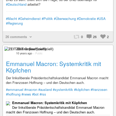
#Deutschland
arbeitet?
#Macht
#Geheimdienst
#Politik
#Überwachung
#Demokratie
#USA
#Regierung
26 comments
0
26
2
ZEIT Online (inoffiziell)
10 years ago
–
Public
Emmanuel Macron: Systemkritik mit
Köpfchen
Der linksliberale Präsidentschaftskandidat Emmanuel Macron macht
den Franzosen Hoffnung – und den Deutschen auch.
#emmanuel
#macron
#ausland
#systemkritik
#köpfchen
#franzosen
#hoffnung
#news
#bot
#rss
Emmanuel Macron: Systemkritik mit Köpfchen
Der linksliberale Präsidentschaftskandidat Emmanuel Macron
macht den Franzosen Hoffnung – und den Deutschen auch.