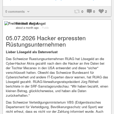
0 comments
0
0
2
Freiheit statt Angst
about a month ago
–
Public
05.07.2026 Hacker erpressten
Rüstungsunternehmen
Lieber Lösegeld als Datenverlust
Das Schweizer Ruestungsunternehmen RUAG hat Lösegeld an die
Cyber-Hacker Akira gezahlt nach dem die Hacker an ihre Daten bei
der Tochter Mecanex in den USA entwendet und diese "sicher"
verschlüsselt hatten. Obwohl das Schweizer Bundesamt für
Cybersicherheit und andere IT-Experten davor warnen, hat RUAG das
Lösegeld gezahlt. RUAG-Verwaltungsratspräsident Jürg Rötheli
berichtete in der SRF-Samstagsrundschau: "Wir haben bezahlt, einen
kleinen Betrag, glücklicherweise, und haben alle Daten
zurückerhalten."
Das Schweizer Verteidigungsministerium VBS (Eidgenössisches
Departement für Verteidigung, Bevölkerungsschutz und Sport) war
nicht erfreut, dass es nicht vor der Zahlung informiert wurde. Auch