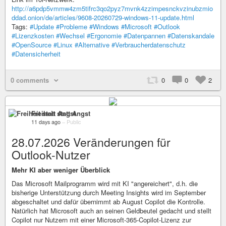
http://a6pdp5vmmw4zm5tifrc3qo2pyz7mvnk4zzimpesnckvzinubzmio
ddad.onion/de/articles/9608-20260729-windows-11-update.html
Tags:
#Update
#Probleme
#Windows
#Microsoft
#Outlook
#Lizenzkosten
#Wechsel
#Ergonomie
#Datenpannen
#Datenskandale
#OpenSource
#Linux
#Alternative
#Verbraucherdatenschutz
#Datensicherheit
0 comments
0
0
2
Freiheit statt Angst
11 days ago
–
Public
28.07.2026 Veränderungen für
Outlook-Nutzer
Mehr KI aber weniger Überblick
Das Microsoft Mailprogramm wird mit KI "angereichert", d.h. die
bisherige Unterstützung durch Meeting Insights wird im September
abgeschaltet und dafür übernimmt ab August Copilot die Kontrolle.
Natürlich hat Microsoft auch an seinen Geldbeutel gedacht und stellt
Copilot nur Nutzern mit einer Microsoft-365-Copilot-Lizenz zur