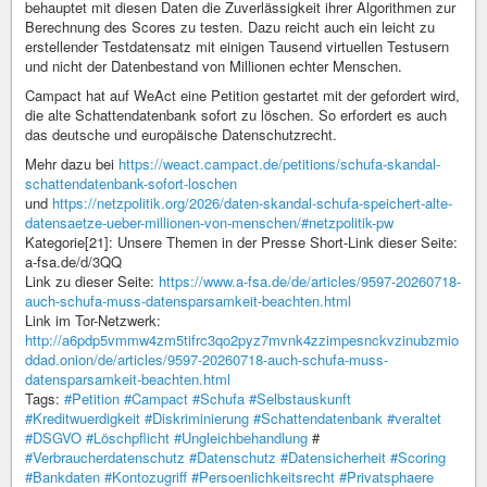
behauptet mit diesen Daten die Zuverlässigkeit ihrer Algorithmen zur
Berechnung des Scores zu testen. Dazu reicht auch ein leicht zu
erstellender Testdatensatz mit einigen Tausend virtuellen Testusern
und nicht der Datenbestand von Millionen echter Menschen.
Campact hat auf WeAct eine Petition gestartet mit der gefordert wird,
die alte Schattendatenbank sofort zu löschen. So erfordert es auch
das deutsche und europäische Datenschutzrecht.
Mehr dazu bei
https://weact.campact.de/petitions/schufa-skandal-
schattendatenbank-sofort-loschen
und
https://netzpolitik.org/2026/daten-skandal-schufa-speichert-alte-
datensaetze-ueber-millionen-von-menschen/#netzpolitik-pw
Kategorie[21]: Unsere Themen in der Presse Short-Link dieser Seite:
a-fsa.de/d/3QQ
Link zu dieser Seite:
https://www.a-fsa.de/de/articles/9597-20260718-
auch-schufa-muss-datensparsamkeit-beachten.html
Link im Tor-Netzwerk:
http://a6pdp5vmmw4zm5tifrc3qo2pyz7mvnk4zzimpesnckvzinubzmio
ddad.onion/de/articles/9597-20260718-auch-schufa-muss-
datensparsamkeit-beachten.html
Tags:
#Petition
#Campact
#Schufa
#Selbstauskunft
#Kreditwuerdigkeit
#Diskriminierung
#Schattendatenbank
#veraltet
#DSGVO
#Löschpflicht
#Ungleichbehandlung
#
#Verbraucherdatenschutz
#Datenschutz
#Datensicherheit
#Scoring
#Bankdaten
#Kontozugriff
#Persoenlichkeitsrecht
#Privatsphaere