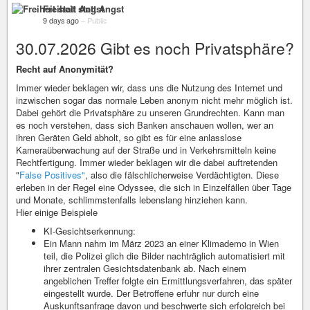
Freiheit statt Angst
9 days ago
–
Public
30.07.2026 Gibt es noch Privatsphäre?
Recht auf Anonymität?
Immer wieder beklagen wir, dass uns die Nutzung des Internet und
inzwischen sogar das normale Leben anonym nicht mehr möglich ist.
Dabei gehört die Privatsphäre zu unseren Grundrechten. Kann man
es noch verstehen, dass sich Banken anschauen wollen, wer an
ihren Geräten Geld abholt, so gibt es für eine anlasslose
Kameraüberwachung auf der Straße und in Verkehrsmitteln keine
Rechtfertigung. Immer wieder beklagen wir die dabei auftretenden
"
False Positives"
, also die fälschlicherweise Verdächtigten. Diese
erleben in der Regel eine Odyssee, die sich in Einzelfällen über Tage
und Monate, schlimmstenfalls lebenslang hinziehen kann.
Hier einige Beispiele
KI-Gesichtserkennung:
Ein Mann nahm im März 2023 an einer Klimademo in Wien
teil, die Polizei glich die Bilder nachträglich automatisiert mit
ihrer zentralen Gesichtsdatenbank ab. Nach einem
angeblichen Treffer folgte ein Ermittlungsverfahren, das später
eingestellt wurde. Der Betroffene erfuhr nur durch eine
Auskunftsanfrage davon und beschwerte sich erfolgreich bei