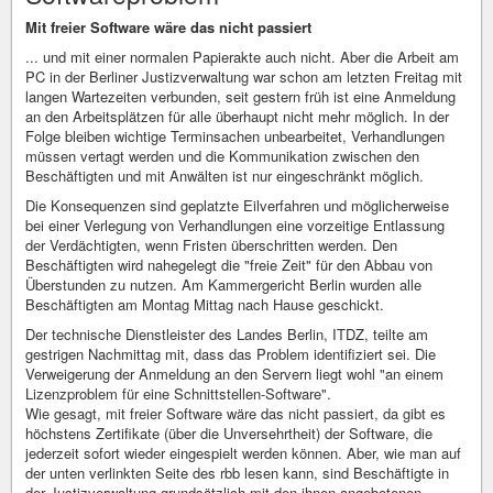
Mit freier Software wäre das nicht passiert
... und mit einer normalen Papierakte auch nicht. Aber die Arbeit am
PC in der Berliner Justizverwaltung war schon am letzten Freitag mit
langen Wartezeiten verbunden, seit gestern früh ist eine Anmeldung
an den Arbeitsplätzen für alle überhaupt nicht mehr möglich. In der
Folge bleiben wichtige Terminsachen unbearbeitet, Verhandlungen
müssen vertagt werden und die Kommunikation zwischen den
Beschäftigten und mit Anwälten ist nur eingeschränkt möglich.
Die Konsequenzen sind geplatzte Eilverfahren und möglicherweise
bei einer Verlegung von Verhandlungen eine vorzeitige Entlassung
der Verdächtigten, wenn Fristen überschritten werden. Den
Beschäftigten wird nahegelegt die "freie Zeit" für den Abbau von
Überstunden zu nutzen. Am Kammergericht Berlin wurden alle
Beschäftigten am Montag Mittag nach Hause geschickt.
Der technische Dienstleister des Landes Berlin, ITDZ, teilte am
gestrigen Nachmittag mit, dass das Problem identifiziert sei. Die
Verweigerung der Anmeldung an den Servern liegt wohl "an einem
Lizenzproblem für eine Schnittstellen-Software".
Wie gesagt, mit freier Software wäre das nicht passiert, da gibt es
höchstens Zertifikate (über die Unversehrtheit) der Software, die
jederzeit sofort wieder eingespielt werden können. Aber, wie man auf
der unten verlinkten Seite des rbb lesen kann, sind Beschäftigte in
der Justizverwaltung grundsätzlich mit den ihnen angebotenen