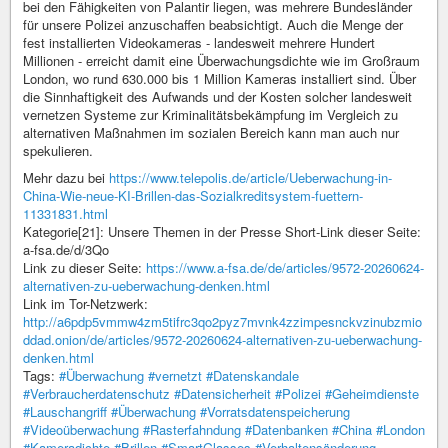
bei den Fähigkeiten von Palantir liegen, was mehrere Bundesländer
für unsere Polizei anzuschaffen beabsichtigt. Auch die Menge der
fest installierten Videokameras - landesweit mehrere Hundert
Millionen - erreicht damit eine Überwachungsdichte wie im Großraum
London, wo rund 630.000 bis 1 Million Kameras installiert sind. Über
die Sinnhaftigkeit des Aufwands und der Kosten solcher landesweit
vernetzen Systeme zur Kriminalitätsbekämpfung im Vergleich zu
alternativen Maßnahmen im sozialen Bereich kann man auch nur
spekulieren.
Mehr dazu bei
https://www.telepolis.de/article/Ueberwachung-in-
China-Wie-neue-KI-Brillen-das-Sozialkreditsystem-fuettern-
11331831.html
Kategorie[21]: Unsere Themen in der Presse Short-Link dieser Seite:
a-fsa.de/d/3Qo
Link zu dieser Seite:
https://www.a-fsa.de/de/articles/9572-20260624-
alternativen-zu-ueberwachung-denken.html
Link im Tor-Netzwerk:
http://a6pdp5vmmw4zm5tifrc3qo2pyz7mvnk4zzimpesnckvzinubzmio
ddad.onion/de/articles/9572-20260624-alternativen-zu-ueberwachung-
denken.html
Tags:
#Überwachung
#vernetzt
#Datenskandale
#Verbraucherdatenschutz
#Datensicherheit
#Polizei
#Geheimdienste
#Lauschangriff
#Überwachung
#Vorratsdatenspeicherung
#Videoüberwachung
#Rasterfahndung
#Datenbanken
#China
#London
#Kameradichte
#Brillen
#SmartGlasses
#Verhaltensänderung