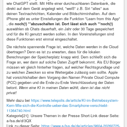
wie ChatGPT stellt. Mit Hilfe einer durchsuchbaren Datenbank, die
direkt auf dem Gerät angelegt wird, "weiß" z.B. Siri "alles" aus
deinen Textnachrichten, Kalender und Bildschirminhalten. Auf dem
iPhone gibt es unter Einstellungen die Funktion "Learn from this App"
, die
noch(!) **abzuschalten ist. Dort lässt sich auch **noch(!)
auswählen ob Chats dauerhaft, ein Jahr oder 30 Tage gespeichert
und für die KI genutzt werden sollen. In den Voreinstellungen sind
diese Funktionen erst einmal eingeschaltet.
Die nächste spannende Frage ist, welche Daten werden in die Cloud
übertragen? Denn es ist zu erwarten, dass für die lokalen
Berechnungen der Speicherplatz knapp wird. Dem schließt sich die
Frage an, wer dann auf solche Daten Zugriff bekommt. Als EU Bürger
müssen wir gleich hinterher fragen, auf welcher Rechtsgrundlage und
zu welchen Zwecken so eine Weitergabe zulässig sein sollte. Apple
hat vorsichtshalber dem Vorgang den Namen Private Cloud Compute
(PCC) gegeben und die Ende-zu-Ende Verschlüsselung der Daten
betont.
Wenn eine KI in meinen Daten wühlt, dann ist das nicht
privat!
Mehr dazu bei
https://www.telepolis.de/article/KI-im-Betriebssystem-
Kern-Wie-sich-die-Kontrolle-ueber-das-Smartphone-verschiebt-
11364740.html
Kategorie[21]: Unsere Themen in der Presse Short-Link dieser Seite:
a-fsa.de/d/3QX
Link zu dieser Seite:
https://www.a-fsa.de/de/articles/9604-20260725-