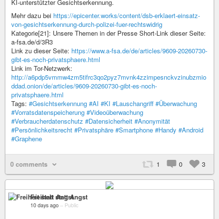
KI-unterstützter Gesichtserkennung.
Mehr dazu bei
https://epicenter.works/content/dsb-erklaert-einsatz-
von-gesichtserkennung-durch-polizei-fuer-rechtswidrig
Kategorie[21]: Unsere Themen in der Presse Short-Link dieser Seite:
a-fsa.de/d/3R3
Link zu dieser Seite:
https://www.a-fsa.de/de/articles/9609-20260730-
gibt-es-noch-privatsphaere.html
Link im Tor-Netzwerk:
http://a6pdp5vmmw4zm5tifrc3qo2pyz7mvnk4zzimpesnckvzinubzmio
ddad.onion/de/articles/9609-20260730-gibt-es-noch-
privatsphaere.html
Tags:
#Gesichtserkennung
#AI
#KI
#Lauschangriff
#Überwachung
#Vorratsdatenspeicherung
#Videoüberwachung
#Verbraucherdatenschutz
#Datensicherheit
#Anonymität
#Persönlichkeitsrecht
#Privatsphäre
#Smartphone
#Handy
#Android
#Graphene
0 comments
1
0
3
Freiheit statt Angst
10 days ago
–
Public