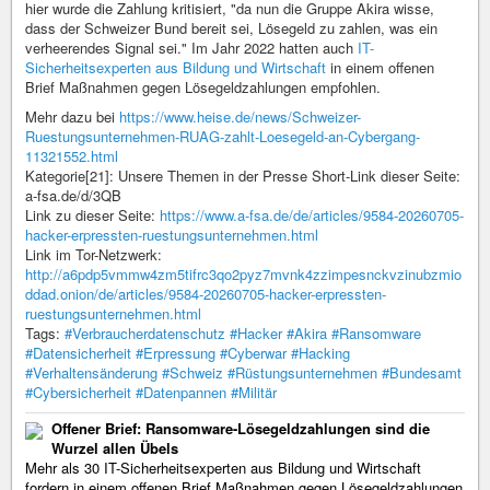
hier wurde die Zahlung kritisiert, "da nun die Gruppe Akira wisse,
dass der Schweizer Bund bereit sei, Lösegeld zu zahlen, was ein
verheerendes Signal sei." Im Jahr 2022 hatten auch
IT-
Sicherheitsexperten aus Bildung und Wirtschaft
in einem offenen
Brief Maßnahmen gegen Lösegeldzahlungen empfohlen.
Mehr dazu bei
https://www.heise.de/news/Schweizer-
Ruestungsunternehmen-RUAG-zahlt-Loesegeld-an-Cybergang-
11321552.html
Kategorie[21]: Unsere Themen in der Presse Short-Link dieser Seite:
a-fsa.de/d/3QB
Link zu dieser Seite:
https://www.a-fsa.de/de/articles/9584-20260705-
hacker-erpressten-ruestungsunternehmen.html
Link im Tor-Netzwerk:
http://a6pdp5vmmw4zm5tifrc3qo2pyz7mvnk4zzimpesnckvzinubzmio
ddad.onion/de/articles/9584-20260705-hacker-erpressten-
ruestungsunternehmen.html
Tags:
#Verbraucherdatenschutz
#Hacker
#Akira
#Ransomware
#Datensicherheit
#Erpressung
#Cyberwar
#Hacking
#Verhaltensänderung
#Schweiz
#Rüstungsunternehmen
#Bundesamt
#Cybersicherheit
#Datenpannen
#Militär
Offener Brief: Ransomware-Lösegeldzahlungen sind die
Wurzel allen Übels
Mehr als 30 IT-Sicherheitsexperten aus Bildung und Wirtschaft
fordern in einem offenen Brief Maßnahmen gegen Lösegeldzahlungen