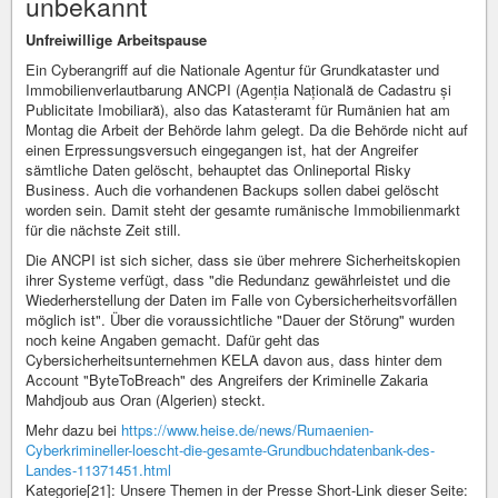
unbekannt
Unfreiwillige Arbeitspause
Ein Cyberangriff auf die Nationale Agentur für Grundkataster und
Immobilienverlautbarung ANCPI (Agenția Națională de Cadastru și
Publicitate Imobiliară), also das Katasteramt für Rumänien hat am
Montag die Arbeit der Behörde lahm gelegt. Da die Behörde nicht auf
einen Erpressungsversuch eingegangen ist, hat der Angreifer
sämtliche Daten gelöscht, behauptet das Onlineportal Risky
Business. Auch die vorhandenen Backups sollen dabei gelöscht
worden sein. Damit steht der gesamte rumänische Immobilienmarkt
für die nächste Zeit still.
Die ANCPI ist sich sicher, dass sie über mehrere Sicherheitskopien
ihrer Systeme verfügt, dass "die Redundanz gewährleistet und die
Wiederherstellung der Daten im Falle von Cybersicherheitsvorfällen
möglich ist". Über die voraussichtliche "Dauer der Störung" wurden
noch keine Angaben gemacht. Dafür geht das
Cybersicherheitsunternehmen KELA davon aus, dass hinter dem
Account "ByteToBreach" des Angreifers der Kriminelle Zakaria
Mahdjoub aus Oran (Algerien) steckt.
Mehr dazu bei
https://www.heise.de/news/Rumaenien-
Cyberkrimineller-loescht-die-gesamte-Grundbuchdatenbank-des-
Landes-11371451.html
Kategorie[21]: Unsere Themen in der Presse Short-Link dieser Seite: