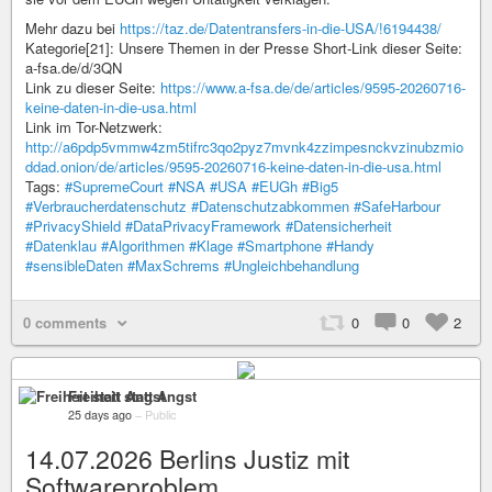
Mehr dazu bei
https://taz.de/Datentransfers-in-die-USA/!6194438/
Kategorie[21]: Unsere Themen in der Presse Short-Link dieser Seite:
a-fsa.de/d/3QN
Link zu dieser Seite:
https://www.a-fsa.de/de/articles/9595-20260716-
keine-daten-in-die-usa.html
Link im Tor-Netzwerk:
http://a6pdp5vmmw4zm5tifrc3qo2pyz7mvnk4zzimpesnckvzinubzmio
ddad.onion/de/articles/9595-20260716-keine-daten-in-die-usa.html
Tags:
#SupremeCourt
#NSA
#USA
#EUGh
#Big5
#Verbraucherdatenschutz
#Datenschutzabkommen
#SafeHarbour
#PrivacyShield
#DataPrivacyFramework
#Datensicherheit
#Datenklau
#Algorithmen
#Klage
#Smartphone
#Handy
#sensibleDaten
#MaxSchrems
#Ungleichbehandlung
0 comments
0
0
2
Freiheit statt Angst
25 days ago
–
Public
14.07.2026 Berlins Justiz mit
Softwareproblem