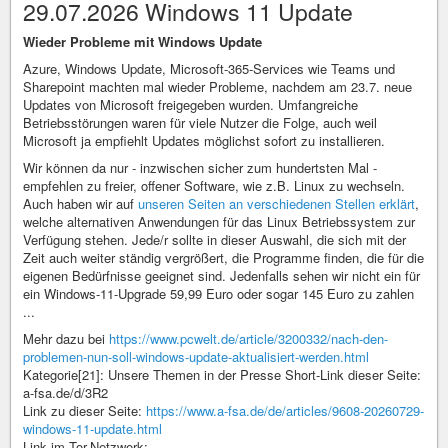
29.07.2026 Windows 11 Update
Wieder Probleme mit Windows Update
Azure, Windows Update, Microsoft-365-Services wie Teams und
Sharepoint machten mal wieder Probleme, nachdem am 23.7. neue
Updates von Microsoft freigegeben wurden. Umfangreiche
Betriebsstörungen waren für viele Nutzer die Folge, auch weil
Microsoft ja empfiehlt Updates möglichst sofort zu installieren.
Wir können da nur - inzwischen sicher zum hundertsten Mal -
empfehlen zu freier, offener Software, wie z.B. Linux zu wechseln.
Auch haben wir auf
unseren Seiten an verschiedenen Stellen erklärt
,
welche alternativen Anwendungen für das Linux Betriebssystem zur
Verfügung stehen. Jede/r sollte in dieser Auswahl, die sich mit der
Zeit auch weiter ständig vergrößert, die Programme finden, die für die
eigenen Bedürfnisse geeignet sind. Jedenfalls sehen wir nicht ein für
ein Windows-11-Upgrade 59,99 Euro oder sogar 145 Euro zu zahlen
...
Mehr dazu bei
https://www.pcwelt.de/article/3200332/nach-den-
problemen-nun-soll-windows-update-aktualisiert-werden.html
Kategorie[21]: Unsere Themen in der Presse Short-Link dieser Seite:
a-fsa.de/d/3R2
Link zu dieser Seite:
https://www.a-fsa.de/de/articles/9608-20260729-
windows-11-update.html
Link im Tor-Netzwerk: