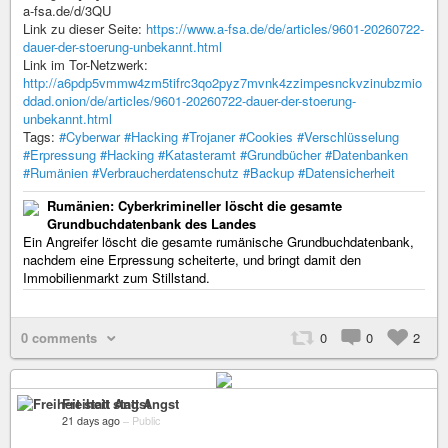
a-fsa.de/d/3QU
Link zu dieser Seite:
https://www.a-fsa.de/de/articles/9601-20260722-
dauer-der-stoerung-unbekannt.html
Link im Tor-Netzwerk:
http://a6pdp5vmmw4zm5tifrc3qo2pyz7mvnk4zzimpesnckvzinubzmio
ddad.onion/de/articles/9601-20260722-dauer-der-stoerung-
unbekannt.html
Tags:
#Cyberwar
#Hacking
#Trojaner
#Cookies
#Verschlüsselung
#Erpressung
#Hacking
#Katasteramt
#Grundbücher
#Datenbanken
#Rumänien
#Verbraucherdatenschutz
#Backup
#Datensicherheit
Rumänien: Cyberkrimineller löscht die gesamte
Grundbuchdatenbank des Landes
Ein Angreifer löscht die gesamte rumänische Grundbuchdatenbank,
nachdem eine Erpressung scheiterte, und bringt damit den
Immobilienmarkt zum Stillstand.
0 comments
0
0
2
Freiheit statt Angst
21 days ago
–
Public