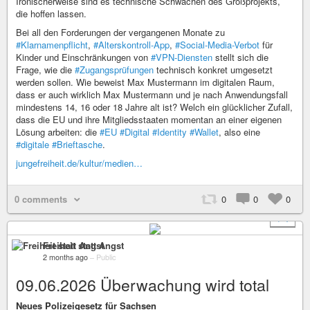
Ironischerweise sind es technische Schwächen des Großprojekts,
die hoffen lassen.
Bei all den Forderungen der vergangenen Monate zu
#Klarnamenpflicht
,
#Alterskontroll-App
,
#Social-Media-Verbot
für
Kinder und Einschränkungen von
#VPN-Diensten
stellt sich die
Frage, wie die
#Zugangsprüfungen
technisch konkret umgesetzt
werden sollen. Wie beweist Max Mustermann im digitalen Raum,
dass er auch wirklich Max Mustermann und je nach Anwendungsfall
mindestens 14, 16 oder 18 Jahre alt ist? Welch ein glücklicher Zufall,
dass die EU und ihre Mitgliedsstaaten momentan an einer eigenen
Lösung arbeiten: die
#EU
#Digital
#Identity
#Wallet
, also eine
#digitale
#Brieftasche
.
jungefreiheit.de/kultur/medien…
0 comments
0
0
0
+ 1
Freiheit statt Angst
2 months ago
–
Public
09.06.2026 Überwachung wird total
Neues Polizeigesetz für Sachsen