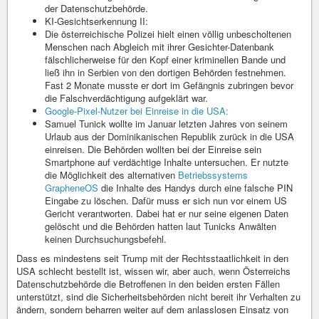
der Datenschutzbehörde.
KI-Gesichtserkennung II:
Die österreichische Polizei hielt einen völlig unbescholtenen
Menschen nach Abgleich mit ihrer Gesichter-Datenbank
fälschlicherweise für den Kopf einer kriminellen Bande und
ließ ihn in Serbien von den dortigen Behörden festnehmen.
Fast 2 Monate musste er dort im Gefängnis zubringen bevor
die Falschverdächtigung aufgeklärt war.
Google-Pixel-Nutzer bei Einreise in die USA:
Samuel Tunick wollte im Januar letzten Jahres von seinem
Urlaub aus der Dominikanischen Republik zurück in die USA
einreisen. Die Behörden wollten bei der Einreise sein
Smartphone auf verdächtige Inhalte untersuchen. Er nutzte
die Möglichkeit des alternativen
Betriebssystems
GrapheneOS
die Inhalte des Handys durch eine falsche PIN
Eingabe zu löschen. Dafür muss er sich nun vor einem US
Gericht verantworten. Dabei hat er nur seine eigenen Daten
gelöscht und die Behörden hatten laut Tunicks Anwälten
keinen Durchsuchungsbefehl.
Dass es mindestens seit Trump mit der Rechtsstaatlichkeit in den
USA schlecht bestellt ist, wissen wir, aber auch, wenn Österreichs
Datenschutzbehörde die Betroffenen in den beiden ersten Fällen
unterstützt, sind die Sicherheitsbehörden nicht bereit ihr Verhalten zu
ändern, sondern beharren weiter auf dem anlasslosen Einsatz von