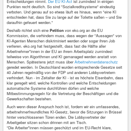
Entscheidungen nimmt.
Der EU KI-Act
ist zumindest in einigen
Punkten recht deutlich. So sind "Sozialkreditsysteme" eindeutig
verboten. Und genau auf so etwas läuft es hinaus, wenn "eine KI
entschieden hat, dass Sie zu lange auf der Toilette saßen – und Sie
daraufhin gefeuert werden."
Deshalb richtet sich eine
Petition
von eko.org an die EU
Kommission, die verhindern muss, dass wegen der "Aussagen" von
KI-Agenten Menschen diskriminiert werden oder sogar ihren Job
verlieren. eko.org hat festgestellt, dass fast die Hälfte aller
Arbeitnehmer*innen in der EU an ihrem Arbeitsplatz zumindest
teilweise von Algorithmen und KI gemanaged werden anstatt von
Menschen. Spätestens jetzt muss über
Arbeitnehmerdatenschutz
geredet werden. In Deutschland wurden entsprechende Gesetze seit
40 Jahren regelmäßig von der FDP und anderen Lobbyvertretern
verhindert. Nun - im Zeitalter der KI - ist es höchste Eisenbahn, dass
klar geregelt wird, welche Kontrollen und welche Entscheidungen
automatische Systeme durchführen dürfen und welche
Mitbestimmungsregeln für die Vertretung der Beschäftigen und die
Gewerkschaften bestehen.
Auch wenn dieser Anspruch hoch ist, fordern wir ein umfassendes,
arbeitnehmerfreundliches KI-Gesetz, bevor die Sitzungen in Brüssel
hinter verschlossenen Türen enden. Die Lobbyvertreter der
Arbeitgeber sitzen schon drinnen mit am Tisch.
"Die Arbeiter*innen müssen geschützt und im EU-Recht klare,