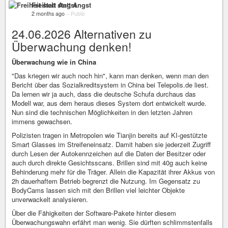
Freiheit statt Angst
2 months ago
–
Public
24.06.2026 Alternativen zu
Überwachung denken!
Überwachung wie in China
"Das kriegen wir auch noch hin", kann man denken, wenn man den
Bericht über das Sozialkreditsystem in China bei Telepolis.de liest.
Da lernen wir ja auch, dass die deutsche Schufa durchaus das
Modell war, aus dem heraus dieses System dort entwickelt wurde.
Nun sind die technischen Möglichkeiten in den letzten Jahren
immens gewachsen.
Polizisten tragen in Metropolen wie Tianjin bereits auf KI-gestützte
Smart Glasses im Streifeneinsatz. Damit haben sie jederzeit Zugriff
durch Lesen der Autokennzeichen auf die Daten der Besitzer oder
auch durch direkte Gesichtsscans. Brillen sind mit 40g auch keine
Behinderung mehr für die Träger. Allein die Kapazität ihrer Akkus von
2h dauerhaftem Betrieb begrenzt die Nutzung. Im Gegensatz zu
BodyCams lassen sich mit den Brillen viel leichter Objekte
unverwackelt analysieren.
Über die Fähigkeiten der Software-Pakete hinter diesem
Überwachungswahn erfährt man wenig. Sie dürften schlimmstenfalls