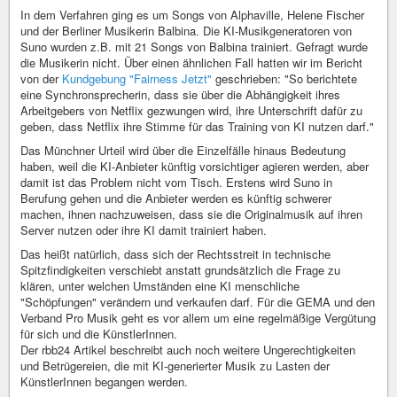
In dem Verfahren ging es um Songs von Alphaville, Helene Fischer
und der Berliner Musikerin Balbina. Die KI-Musikgeneratoren von
Suno wurden z.B. mit 21 Songs von Balbina trainiert. Gefragt wurde
die Musikerin nicht. Über einen ähnlichen Fall hatten wir im Bericht
von der
Kundgebung "Fairness Jetzt"
geschrieben: "So berichtete
eine Synchronsprecherin, dass sie über die Abhängigkeit ihres
Arbeitgebers von Netflix gezwungen wird, ihre Unterschrift dafür zu
geben, dass Netflix ihre Stimme für das Training von KI nutzen darf."
Das Münchner Urteil wird über die Einzelfälle hinaus Bedeutung
haben, weil die KI-Anbieter künftig vorsichtiger agieren werden, aber
damit ist das Problem nicht vom Tisch. Erstens wird Suno in
Berufung gehen und die Anbieter werden es künftig schwerer
machen, ihnen nachzuweisen, dass sie die Originalmusik auf ihren
Server nutzen oder ihre KI damit trainiert haben.
Das heißt natürlich, dass sich der Rechtsstreit in technische
Spitzfindigkeiten verschiebt anstatt grundsätzlich die Frage zu
klären, unter welchen Umständen eine KI menschliche
"Schöpfungen" verändern und verkaufen darf. Für die GEMA und den
Verband Pro Musik geht es vor allem um eine regelmäßige Vergütung
für sich und die KünstlerInnen.
Der rbb24 Artikel beschreibt auch noch weitere Ungerechtigkeiten
und Betrügereien, die mit KI-generierter Musik zu Lasten der
KünstlerInnen begangen werden.