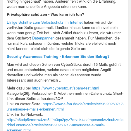
"richtig hingeschaut" haben. Anderen fehlt wirklich die Erfahrung,
woran man unseriöse Angebote erkennen kann.
Privatsphäre schützen - Was kann ich tun?
Einige Schritte zum Selbstschutz im Internet
haben wir auf der
verlinkten Seite gesammelt. Darüber hinaus kann es sinnvoll sein -
wenn man genug Zeit hat - sich Artikel durch zu lesen, die wir unter
dem Stichwort
Datenpannen
gesammelt haben. Für Menschen, die
nur mal kurz schauen möchten, welche Tricks sie vielleicht noch
nicht kennen, bietet sich die folgende Seite an:
Security Awareness Training - Erkennen Sie den Betrug?
Man wird auf diesen Seiten von CyberSticks durch 15 Mails geführt
und muss entscheiden, welche davon einen möglichen Angriff
darstellen und welche man als "echt" akzeptieren würde.
Interessant und auch lehrreich ...
Mehr dazu bei
https://www.cyberstix.at/spam-test.html
Kategorie[26]: Verbraucher- & ArbeitnehmerInnen-Datenschutz Short-
Link dieser Seite: a-fsa.de/d/3QP
Link zu dieser Seite:
https://www.a-fsa.de/de/articles/9596-20260717-
unserioese-e-mails-erkennen.html
Link im Tor-Netzwerk:
http://a6pdp5vmmw4zm5tifrc3qo2pyz7mvnk4zzimpesnckvzinubzmio
ddad.onion/de/articles/9596-20260717-unserioese-e-mails-
erkennen.html