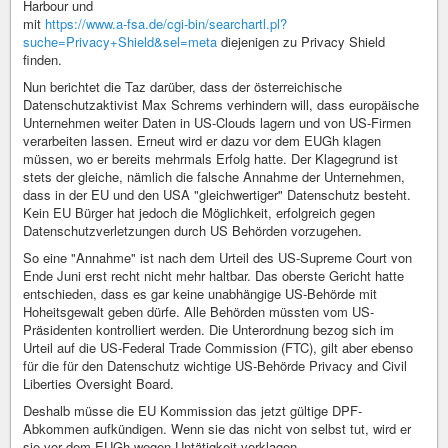
Harbour und
mit
https://www.a-fsa.de/cgi-bin/searchartl.pl?
suche=Privacy+Shield&sel=meta
diejenigen zu Privacy Shield
finden.
Nun berichtet die Taz darüber, dass der österreichische
Datenschutzaktivist Max Schrems verhindern will, dass europäische
Unternehmen weiter Daten in US-Clouds lagern und von US-Firmen
verarbeiten lassen. Erneut wird er dazu vor dem EUGh klagen
müssen, wo er bereits mehrmals Erfolg hatte. Der Klagegrund ist
stets der gleiche, nämlich die falsche Annahme der Unternehmen,
dass in der EU und den USA "gleichwertiger" Datenschutz besteht.
Kein EU Bürger hat jedoch die Möglichkeit, erfolgreich gegen
Datenschutzverletzungen durch US Behörden vorzugehen.
So eine "Annahme" ist nach dem Urteil des US-Supreme Court von
Ende Juni erst recht nicht mehr haltbar. Das oberste Gericht hatte
entschieden, dass es gar keine unabhängige US-Behörde mit
Hoheitsgewalt geben dürfe. Alle Behörden müssten vom US-
Präsidenten kontrolliert werden. Die Unterordnung bezog sich im
Urteil auf die US-Federal Trade Commission (FTC), gilt aber ebenso
für die für den Datenschutz wichtige US-Behörde Privacy and Civil
Liberties Oversight Board.
Deshalb müsse die EU Kommission das jetzt gültige DPF-
Abkommen aufkündigen. Wenn sie das nicht von selbst tut, wird er
sie vor dem EUGh wegen Untätigkeit verklagen.