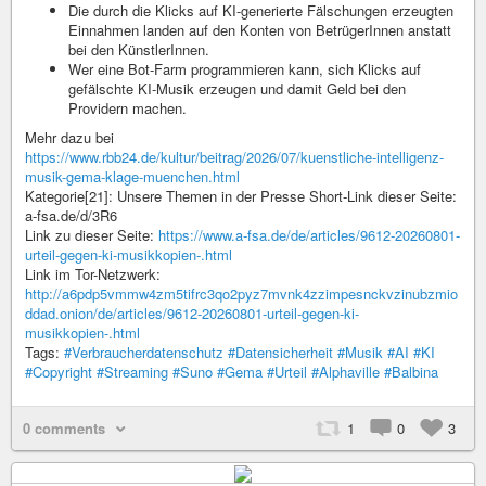
Die durch die Klicks auf KI-generierte Fälschungen erzeugten
Einnahmen landen auf den Konten von BetrügerInnen anstatt
bei den KünstlerInnen.
Wer eine Bot-Farm programmieren kann, sich Klicks auf
gefälschte KI-Musik erzeugen und damit Geld bei den
Providern machen.
Mehr dazu bei
https://www.rbb24.de/kultur/beitrag/2026/07/kuenstliche-intelligenz-
musik-gema-klage-muenchen.html
Kategorie[21]: Unsere Themen in der Presse Short-Link dieser Seite:
a-fsa.de/d/3R6
Link zu dieser Seite:
https://www.a-fsa.de/de/articles/9612-20260801-
urteil-gegen-ki-musikkopien-.html
Link im Tor-Netzwerk:
http://a6pdp5vmmw4zm5tifrc3qo2pyz7mvnk4zzimpesnckvzinubzmio
ddad.onion/de/articles/9612-20260801-urteil-gegen-ki-
musikkopien-.html
Tags:
#Verbraucherdatenschutz
#Datensicherheit
#Musik
#AI
#KI
#Copyright
#Streaming
#Suno
#Gema
#Urteil
#Alphaville
#Balbina
0 comments
1
0
3