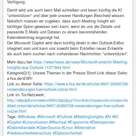
Verfügung.
Damit wird uns auch beim Mail schreiben und lesen künftig die KI
"unterstützen" und über jede unserer Handlungen Bescheid wissen.
Natürlich müssen wir zugeben, dass auch Meeting Insight ein
tüchtiger Spion gewesen sein kann, wenn es uns die Details und
passende E-Mails und Dateien zu einem bevorstehenden
Kalendereintrag angezeigt hat.
Der Microsoft Copilot wird dann künftig direkt in den Outlook-Editor
integriert sein und kann uns sowohl beim Erstellen neuer Entwürfe
als auch beim suchen nach vorhandenen Nachrichten "unterstützen".
Mehr dazu bei
https://www.heise.de/news/Microsoft-streicht-Meeting-
Insights-aus-Outlook-11371664.html
Kategorie[21]: Unsere Themen in der Presse Short-Link dieser Seite:
a-fsa.de/d/3R1
Link zu dieser Seite:
https://www.a-fsa.de/de/articles/9607-20260728-
veraenderungen-fuer-outlook-nutzer.html
Link im Tor-Netzwerk:
http://a6pdp5vmmw4zm5tifrc3qo2pyz7mvnk4zzimpesnckvzinubzmio
ddad.onion/de/articles/9607-20260728-veraenderungen-fuer-outlook-
nutzer.html
Tags:
#Windows
#Microsoft
#Outlook
#MeetingInsights
#AI
#KI
#Copilot
#Lizenzkosten
#Wechsel
#Ergonomie
#Datenpannen
#Datenskandale
#OpenSource
#Linux
#Alternative
#Verbraucherdatenschutz
#Datensicherheit