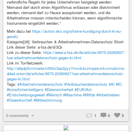
verbindliche Regeln für jedes Unternehmen festgelegt werden:
Niemand darf durch einen Algorithmus entlassen oder diskriminiert
werden, niemand darf zu Hause ausspioniert werden, und die
Arbeitnehmer müssen mitentscheiden können, wenn algorithmische
Instrumente eingeführt werden."
Mehr dazu bei
https://action.eko.org/a/keine-kundigung-durch-ki-eu-
gesetz
Kategorie[26]: Verbraucher- & ArbeitnehmerInnen-Datenschutz Short-
Link dieser Seite: a-fsa.de/d/3Qr
Link zu dieser Seite:
https://www.a-fsa.de/de/articles/9575-20260627-
fuer-arbeitnehmerdatenschutz-gegen-ki.html
Link im Tor-Netzwerk:
http://a6pdp5vmmw4zm5tifrc3qo2pyz7mvnk4zzimpesnckvzinubzmio
ddad.onion/de/articles/9575-20260627-fuer-arbeitnehmerdatenschutz-
gegen-ki.html
Tags:
#Arbeitnehmerdatenschutz
#Verbraucherdatenschutz
#AI
#KI
#künstlicheIntelligenz
#Datensicherheit
#EUKIAct
#Entscheidungsgewalt
#Mensch
#Maschine
#Militär
#Arbeitsleben
#Gewerkschaft
#Mitbestimmung
0 comments
1
0
3