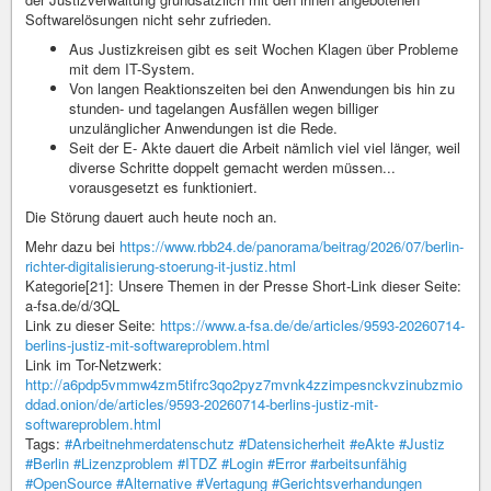
Softwarelösungen nicht sehr zufrieden.
Aus Justizkreisen gibt es seit Wochen Klagen über Probleme
mit dem IT-System.
Von langen Reaktionszeiten bei den Anwendungen bis hin zu
stunden- und tagelangen Ausfällen wegen billiger
unzulänglicher Anwendungen ist die Rede.
Seit der E- Akte dauert die Arbeit nämlich viel viel länger, weil
diverse Schritte doppelt gemacht werden müssen...
vorausgesetzt es funktioniert.
Die Störung dauert auch heute noch an.
Mehr dazu bei
https://www.rbb24.de/panorama/beitrag/2026/07/berlin-
richter-digitalisierung-stoerung-it-justiz.html
Kategorie[21]: Unsere Themen in der Presse Short-Link dieser Seite:
a-fsa.de/d/3QL
Link zu dieser Seite:
https://www.a-fsa.de/de/articles/9593-20260714-
berlins-justiz-mit-softwareproblem.html
Link im Tor-Netzwerk:
http://a6pdp5vmmw4zm5tifrc3qo2pyz7mvnk4zzimpesnckvzinubzmio
ddad.onion/de/articles/9593-20260714-berlins-justiz-mit-
softwareproblem.html
Tags:
#Arbeitnehmerdatenschutz
#Datensicherheit
#eAkte
#Justiz
#Berlin
#Lizenzproblem
#ITDZ
#Login
#Error
#arbeitsunfähig
#OpenSource
#Alternative
#Vertagung
#Gerichtsverhandungen