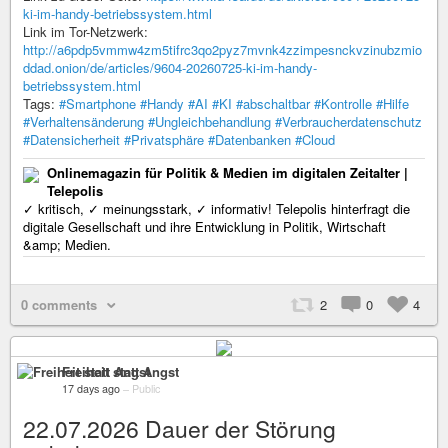
ki-im-handy-betriebssystem.html
Link im Tor-Netzwerk:
http://a6pdp5vmmw4zm5tifrc3qo2pyz7mvnk4zzimpesnckvzinubzmio
ddad.onion/de/articles/9604-20260725-ki-im-handy-
betriebssystem.html
Tags:
#Smartphone
#Handy
#AI
#KI
#abschaltbar
#Kontrolle
#Hilfe
#Verhaltensänderung
#Ungleichbehandlung
#Verbraucherdatenschutz
#Datensicherheit
#Privatsphäre
#Datenbanken
#Cloud
Onlinemagazin für Politik & Medien im digitalen Zeitalter |
Telepolis
✓ kritisch, ✓ meinungsstark, ✓ informativ! Telepolis hinterfragt die
digitale Gesellschaft und ihre Entwicklung in Politik, Wirtschaft
&amp; Medien.
0 comments
2
0
4
Freiheit statt Angst
17 days ago
–
Public
22.07.2026 Dauer der Störung