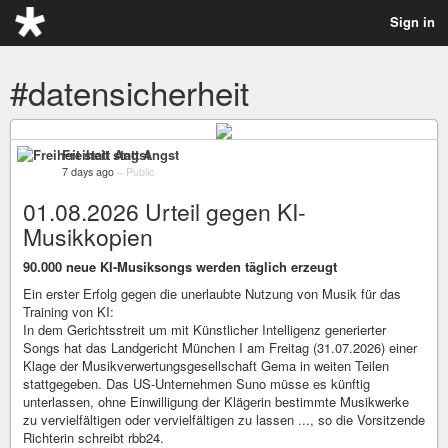
Sign in
#datensicherheit
Freiheit statt Angst
7 days ago
–
Public
01.08.2026 Urteil gegen KI-
Musikkopien
90.000 neue KI-Musiksongs werden täglich erzeugt
Ein erster Erfolg gegen die unerlaubte Nutzung von Musik für das
Training von KI:
In dem Gerichtsstreit um mit Künstlicher Intelligenz generierter
Songs hat das Landgericht München I am Freitag (31.07.2026) einer
Klage der Musikverwertungsgesellschaft Gema in weiten Teilen
stattgegeben. Das US-Unternehmen Suno müsse es künftig
unterlassen, ohne Einwilligung der Klägerin bestimmte Musikwerke
zu vervielfältigen oder vervielfältigen zu lassen ..., so die Vorsitzende
Richterin schreibt rbb24.