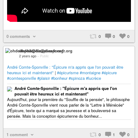
0 comments
0
0
0
ohdeifepha@diaspora-fr.org
2 years ago
–
Public
André Comte-Sponville : "Épicure m'a appris que l'on pouvait être
heureux ici et maintenant"
|
#épicurisme
#montaigne
#épicure
#comtesponville
#plaisir
#bonheur
#spinoza
#lucrèce
André Comte-Sponville : "Épicure m'a appris que l'on
pouvait être heureux ici et maintenant"
Aujourd'hui, pour la première du "Souffle de la pensée", le philosophe
André Comte-Sponville vient nous parler de la "Lettre à Ménécée"
d'Épicure, texte qui a marqué sa jeunesse et a bouleversé sa
pensée. Mais la conception épicurienne du bonheur...
1 comment
0
1
0