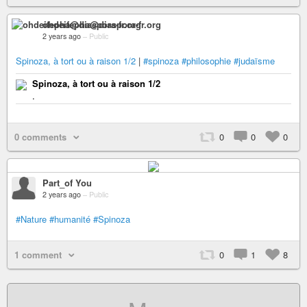
ohdeifepha@diaspora-fr.org
2 years ago
–
Public
Spinoza, à tort ou à raison 1/2
|
#spinoza
#philosophie
#judaïsme
Spinoza, à tort ou à raison 1/2
.
0 comments
0
0
0
Part_of You
2 years ago
–
Public
#Nature
#humanité
#Spinoza
1 comment
0
1
8