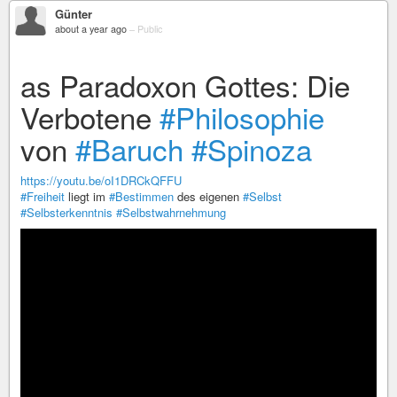
Günter
about a year ago
–
Public
as Paradoxon Gottes: Die
Verbotene
#Philosophie
von
#Baruch
#Spinoza
https://youtu.be/oI1DRCkQFFU
#Freiheit
liegt im
#Bestimmen
des eigenen
#Selbst
#Selbsterkenntnis
#Selbstwahrnehmung