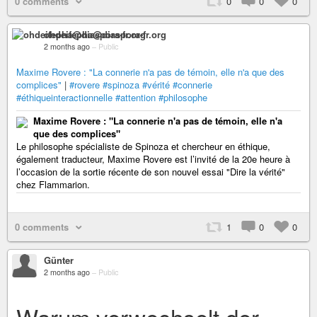
0 comments
0
0
0
ohdeifepha@diaspora-fr.org
2 months ago
–
Public
Maxime Rovere : "La connerie n'a pas de témoin, elle n'a que des
complices"
|
#rovere
#spinoza
#vérité
#connerie
#éthiqueinteractionnelle
#attention
#philosophe
Maxime Rovere : "La connerie n'a pas de témoin, elle n'a
que des complices"
Le philosophe spécialiste de Spinoza et chercheur en éthique,
également traducteur, Maxime Rovere est l’invité de la 20e heure à
l’occasion de la sortie récente de son nouvel essai "Dire la vérité"
chez Flammarion.
0 comments
1
0
0
Günter
2 months ago
–
Public
Warum verwechselt der