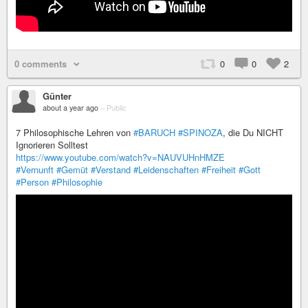
0 comments
0
0
2
Günter
about a year ago
–
Public
7 Philosophische Lehren von
#BARUCH
#SPINOZA
, die Du NICHT
Ignorieren Solltest
https://www.youtube.com/watch?v=NAUVUHnHMZE
#Vernunft
#Gemüt
#Verstand
#Leidenschaften
#Freiheit
#Gott
#Person
#Philosophie