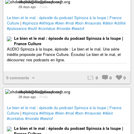
ohdeifepha@diaspora-fr.org
28 days ago
–
Public
Le bien et le mal : épisode du podcast Spinoza à la loupe | France
Culture
|
#spinoza
#éthique
#bien
#mal
#bon
#mauvais
#désir
#utilité
#puissance
#outil
#contatus
#morale
#bestof
Le bien et le mal : épisode du podcast Spinoza à la loupe |
France Culture
AUDIO Spinoza à la loupe, épisode : Le bien et le mal. Une série
inédite proposée par France Culture. Écoutez Le bien et le mal, et
découvrez nos podcasts en ligne.
0 comments
0
0
0
ohdeifepha@diaspora-fr.org
28 days ago
–
Public
Le bien et le mal : épisode du podcast Spinoza à la loupe | France
Culture
|
#spinoza
#éthique
#bien
#mal
#bon
#mauvais
#désir
#contatus
#morale
#bestof
Le bien et le mal : épisode du podcast Spinoza à la loupe |
France Culture