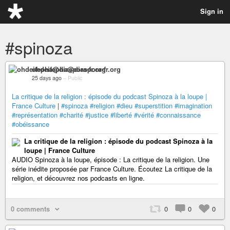
Sign in
#spinoza
ohdeifepha@diaspora-fr.org
25 days ago
–
Public
La critique de la religion : épisode du podcast Spinoza à la loupe |
France Culture
|
#spinoza
#religion
#dieu
#superstition
#imagination
#représentation
#charité
#justice
#liberté
#vérité
#connaissance
#obéissance
La critique de la religion : épisode du podcast Spinoza à la
loupe | France Culture
AUDIO Spinoza à la loupe, épisode : La critique de la religion. Une
série inédite proposée par France Culture. Écoutez La critique de la
religion, et découvrez nos podcasts en ligne.
0 comments
0
0
0