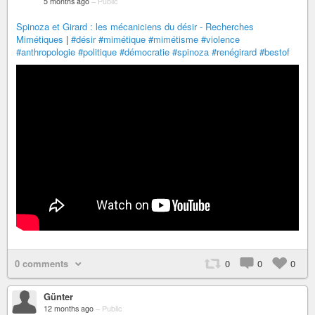
5 months ago
–
Public
Spinoza et Girard : les mécaniciens du désir - Recherches
Mimétiques
|
#désir
#mimétique
#mimétisme
#violence
#anthropologie
#politique
#démocratie
#spinoza
#renégirard
#bestof
0 comments
0
0
0
Günter
12 months ago
–
Public