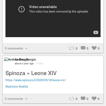
0 comments
0
0
0
Andrea Borgia
about a year ago
–
Public
Spinoza » Leone XIV
https://www.spinoza.it/2025/05/16/leone-xiv/
#spinoza
#satira
0 comments
0
0
0