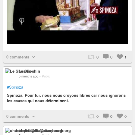
0 comments
0
0
1
Le Shoshin
5 months ago
–
Public
#Spinoza
Spinoza. Pour lui, nous nous croyons libres car nous ignorons
les causes qui nous déterminent.
0 comments
0
0
0
ohdeifepha@diaspora-fr.org