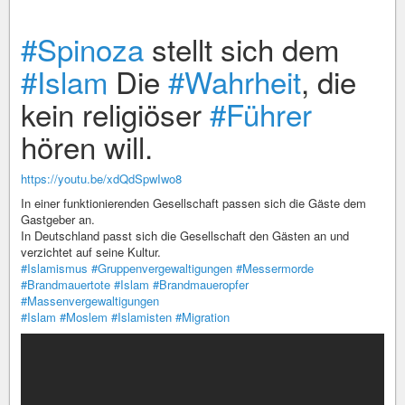
#Spinoza
stellt sich dem
#Islam
Die
#Wahrheit
, die
kein religiöser
#Führer
hören will.
https://youtu.be/xdQdSpwIwo8
In einer funktionierenden Gesellschaft passen sich die Gäste dem
Gastgeber an.
In Deutschland passt sich die Gesellschaft den Gästen an und
verzichtet auf seine Kultur.
#Islamismus
#Gruppenvergewaltigungen
#Messermorde
#Brandmauertote
#Islam
#Brandmaueropfer
#Massenvergewaltigungen
#Islam
#Moslem
#Islamisten
#Migration