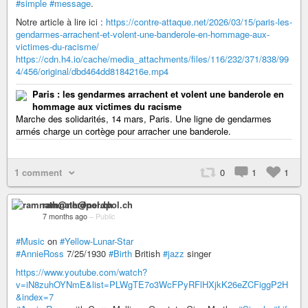
#simple
#message
.
Notre article à lire ici :
https://contre-attaque.net/2026/03/15/paris-les-
gendarmes-arrachent-et-volent-une-banderole-en-hommage-aux-
victimes-du-racisme/
https://cdn.h4.io/cache/media_attachments/files/116/232/371/838/99
4/456/original/dbd464dd8184216e.mp4
Paris : les gendarmes arrachent et volent une banderole en
hommage aux victimes du racisme
Marche des solidarités, 14 mars, Paris. Une ligne de gendarmes
armés charge un cortège pour arracher une banderole.
1 comment
0
1
1
ramnath@nerdpol.ch
7 months ago
–
Public
#Music
on
#Yellow-Lunar-Star
#AnnieRoss
7/25/1930
#Birth
British
#jazz
singer
https://www.youtube.com/watch?
v=iN8zuhOYNmE&list=PLWgTE7o3WcFPyRFlHXjkK26eZCFiggP2H
&index=7