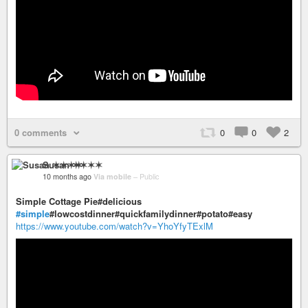
0 comments
0
0
2
Susan ✶✶✶✶
10 months ago
Via mobile
–
Public
Simple Cottage Pie#delicious
#simple
#lowcostdinner#quickfamilydinner#potato#easy
https://www.youtube.com/watch?v=YhoYfyTExlM