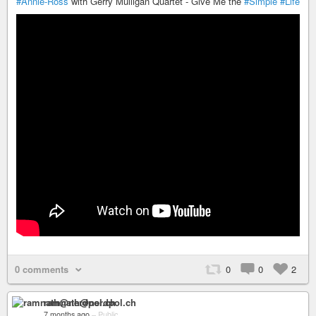
#Annie-Ross
with Gerry Mulligan Quartet - Give Me the
#Simple
#Life
0 comments
0
0
2
ramnath@nerdpol.ch
7 months ago
–
Public