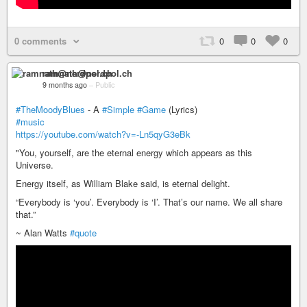
0 comments
0
0
0
ramnath@nerdpol.ch
9 months ago
–
Public
#TheMoodyBlues
- A
#Simple
#Game
(Lyrics)
#music
https://youtube.com/watch?v=-Ln5qyG3eBk
"You, yourself, are the eternal energy which appears as this
Universe.
Energy itself, as William Blake said, is eternal delight.
“Everybody is ‘you’. Everybody is ‘I’. That’s our name. We all share
that.”
~ Alan Watts
#quote