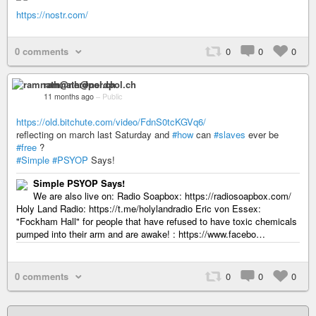
https://nostr.com/
0 comments
0
0
0
ramnath@nerdpol.ch
11 months ago
–
Public
https://old.bitchute.com/video/FdnS0tcKGVq6/
reflecting on march last Saturday and
#how
can
#slaves
ever be
#free
?
#Simple
#PSYOP
Says!
Simple PSYOP Says!
We are also live on: Radio Soapbox: https://radiosoapbox.com/
Holy Land Radio: https://t.me/holylandradio Eric von Essex:
"Fockham Hall" for people that have refused to have toxic chemicals
pumped into their arm and are awake! : https://www.facebo…
0 comments
0
0
0