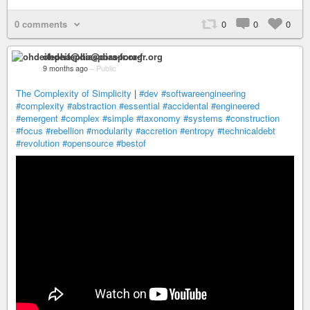
0 comments
0
0
0
ohdeifepha@diaspora-fr.org
9 months ago
–
Public
The Complexity of Simplicity
|
#dev
#softwareengineering
#complexity
#abstraction
#essential
#accidental
#engineered
#emergent
#complex
#simple
#taxonomy
#systems
#construction
#focus
#rebellion
#modularity
#accretion
#entropy
#technicaldebt
#revolution
#opensource
#bestof