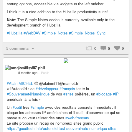
sorting options, accessible via widgets in the left sidebar.
I think it is a nice addition to the Hubzilla productivity suite!
Note
: The Simple Notes addon is currently available only in the
development branch of Hubzilla.
#Hubzilla
#WebDAV
#Simple_Notes
#Simple_Notes_Sync
5 comments
0
5
9
jamais+37 phil
5 months ago
–
Public
#Alain-MICHEL
🤓 @alainmi11@mamot.fr
« #Autonoïd : ce
#développeur
#français
teste la
#SouverainetéNumérique
de vos
#sites
préférés, un
#blocage
#IP
américain à la fois »
Un
#outil
très
#simple
avec des résultats concrets immédiats : il
bloque les adresses IP américaines et il suffit d’observer ce qui se
passe si on veut utiliser des sites
#web-français
.
Le site propose un récap de nombreux sites grand public
https://goodtech.info/autonoid-test-souverainete-numerique-sites-