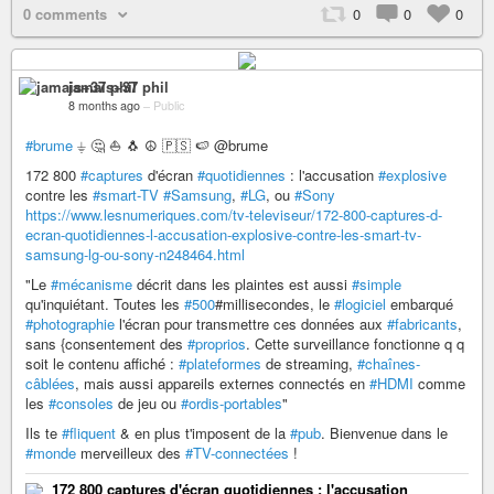
0 comments
0
0
0
jamais+37 phil
8 months ago
–
Public
#brume
⏚ 🤔 ⛵️ 🐧 ☮️ 🇵🇸 🍉 @brume
172 800
#captures
d'écran
#quotidiennes
: l'accusation
#explosive
contre les
#smart-TV
#Samsung
,
#LG
, ou
#Sony
https://www.lesnumeriques.com/tv-televiseur/172-800-captures-d-
ecran-quotidiennes-l-accusation-explosive-contre-les-smart-tv-
samsung-lg-ou-sony-n248464.html
"Le
#mécanisme
décrit dans les plaintes est aussi
#simple
qu'inquiétant. Toutes les
#500
#millisecondes, le
#logiciel
embarqué
#photographie
l'écran pour transmettre ces données aux
#fabricants
,
sans {consentement des
#proprios
. Cette surveillance fonctionne q q
soit le contenu affiché :
#plateformes
de streaming,
#chaînes-
câblées
, mais aussi appareils externes connectés en
#HDMI
comme
les
#consoles
de jeu ou
#ordis-portables
"
Ils te
#fliquent
& en plus t'imposent de la
#pub
. Bienvenue dans le
#monde
merveilleux des
#TV-connectées
!
172 800 captures d'écran quotidiennes : l'accusation