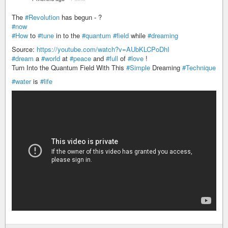
The
#Revolution
has begun - ?
#now
#How
to
#tune
in to the
#quantum
#field
while
#dreaming
Source:
https://youtube.com/watch?v=AUbKLCPoDhI
#dream
a
#world
at
#peace
and
#full
of
#love
!
Turn Into the Quantum Field With This
#Simple
Dreaming
#Technique
#water
is
#life