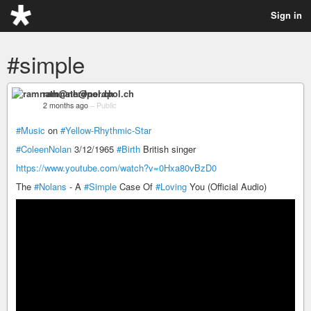
Sign in
#simple
ramnath@nerdpol.ch
2 months ago
–
Public
#Music
on
#Yellow-Rhythmic-Star
#ColeenNolan
3/12/1965
#Birth
British singer
https://www.youtube.com/watch?v=0Hxa80vBzD0
The
#Nolans
- A
#Simple
Case Of
#Loving
You (Official Audio)