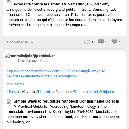
explosive contre les smart TV Samsung, LG, ou Sony
Cinq géants de l'électronique grand public — Sony, Samsung, LG,
Hisense et TCL — sont poursuivis par l'État du Texas pour avoir
capturé en secret ce qui s'affiche sur les écrans de millions de foyers
américains. La fréquence alléguée des captures...
3 comments
0
3
1
ramnath@nerdpol.ch
8 months ago
–
Public
https://kasspert.wordpress.com/2025/12/05/simple-ways-to-
neutralize-nanotech-contaminated-objects/
#nanotech
#Simple
Ways to
#Neutralize
Nanotech
#Contaminated
#Objects
Simple Ways to Neutralize Nanotech Contaminated Objects
A Practical Guide for Addressing Nanotechnology in the
Immediate Environment by Kevin Boykin12/04/2025 Nanobots and
nanotech are everywhere — in our food, our drinks, our atmosphere,
our bodies, an…