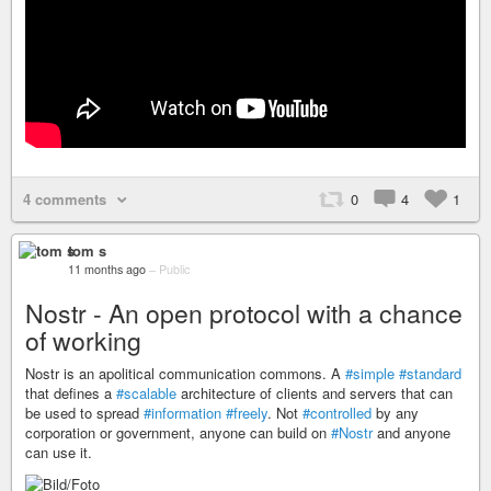
4 comments
0
4
1
tom s
11 months ago
–
Public
Nostr - An open protocol with a chance
of working
Nostr is an apolitical communication commons. A
#simple
#standard
that defines a
#scalable
architecture of clients and servers that can
be used to spread
#information
#freely
. Not
#controlled
by any
corporation or government, anyone can build on
#Nostr
and anyone
can use it.