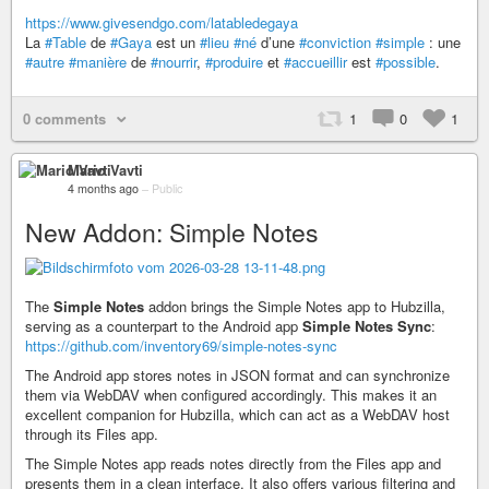
https://www.givesendgo.com/latabledegaya
La
#Table
de
#Gaya
est un
#lieu
#né
d’une
#conviction
#simple
: une
#autre
#manière
de
#nourrir
,
#produire
et
#accueillir
est
#possible
.
0 comments
1
0
1
Mario Vavti
4 months ago
–
Public
New Addon: Simple Notes
The
Simple Notes
addon brings the Simple Notes app to Hubzilla,
serving as a counterpart to the Android app
Simple Notes Sync
:
https://github.com/inventory69/simple-notes-sync
The Android app stores notes in JSON format and can synchronize
them via WebDAV when configured accordingly. This makes it an
excellent companion for Hubzilla, which can act as a WebDAV host
through its Files app.
The Simple Notes app reads notes directly from the Files app and
presents them in a clean interface. It also offers various filtering and