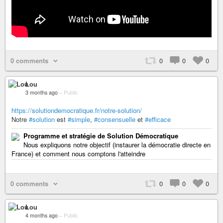
0 comments
0
0
0
Lou
3 months ago
–
Public
https://solutiondemocratique.fr/notre-solution/
Notre
#solution
est
#simple
,
#consensuelle
et
#efficace
Programme et stratégie de Solution Démocratique
Nous expliquons notre objectif (instaurer la démocratie directe en
France) et comment nous comptons l'atteindre
0 comments
0
0
0
Lou
4 months ago
–
Public