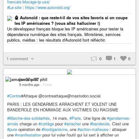
francais-blocage-ip-usa/
#Le-site
:
https://www.autonoid.org/
🤖 Autonoïd : que reste-t-il de vos sites favoris si on coupe
les IP américaines ? (vous allez halluciner !)
Un développeur français bloque les IP américaines pour tester la
dépendance numérique des sites français. Ministères, services
publics, médias : les résultats d'Autonoïd font réfléchir.
1 comment
0
1
0
jamais+37 phil
5 months ago
–
Public
#Contre
#Attaque @contreattaque@mastodon.social
PARIS : LES GENDARMES ARRACHENT ET VOLENT UNE
BANDEROLE EN HOMMAGE AUX VICTIMES DU RACISME
#Marche-des-solidarités
, 14 mars,
#Paris
. Une ligne de
#gendarmes-
armés
charge un
#cortège
pour
#arracher
une
#banderole
. C'est une
#pure
opération de
#hooliganisme
, une
#action-mafieuse
: attaquer
une
#manifestation
pour lui voler l'outil qui lui sert à afficher un